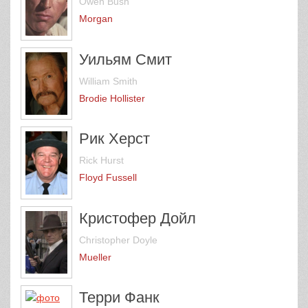
Owen Bush
Morgan
Уильям Смит
William Smith
Brodie Hollister
Рик Херст
Rick Hurst
Floyd Fussell
Кристофер Дойл
Christopher Doyle
Mueller
Терри Фанк