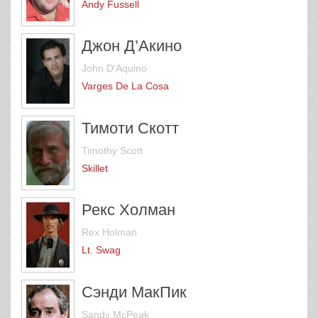
Andy Fussell
Джон Д’Акино
John D'Aquino
Varges De La Cosa
Тимоти Скотт
Timothy Scott
Skillet
Рекс Холман
Rex Holman
Lt. Swag
Сэнди МакПик
Sandy McPeak