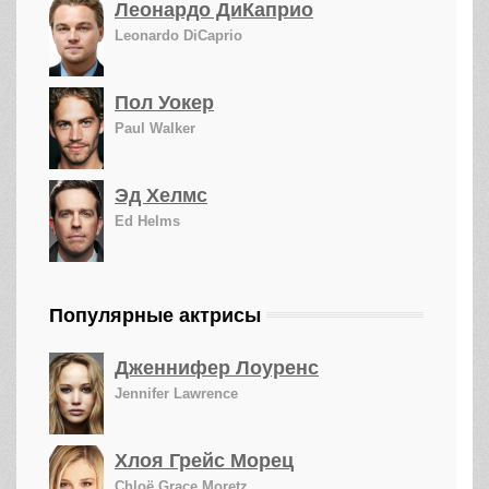
Леонардо ДиКаприо
Leonardo DiCaprio
Пол Уокер
Paul Walker
Эд Хелмс
Ed Helms
Популярные актрисы
Дженнифер Лоуренс
Jennifer Lawrence
Хлоя Грейс Морец
Chloë Grace Moretz