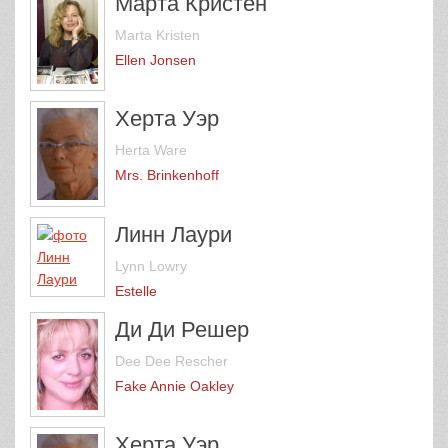
Марта Кристен
Marta Kristen
Ellen Jonsen
Херта Уэр
Herta Ware
Mrs. Brinkenhoff
Линн Лаури
Lynn Lowry
Estelle
Ди Ди Решер
Dee Dee Rescher
Fake Annie Oakley
Херта Уэр