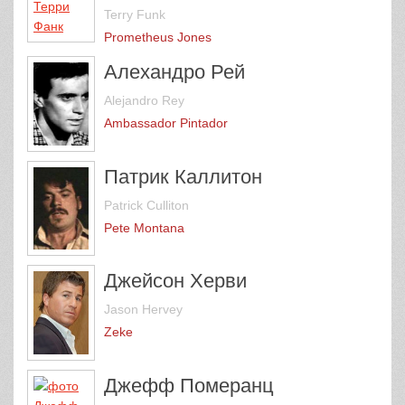
Terry Funk
Prometheus Jones
Алехандро Рей
Alejandro Rey
Ambassador Pintador
Патрик Каллитон
Patrick Culliton
Pete Montana
Джейсон Херви
Jason Hervey
Zeke
Джефф Померанц