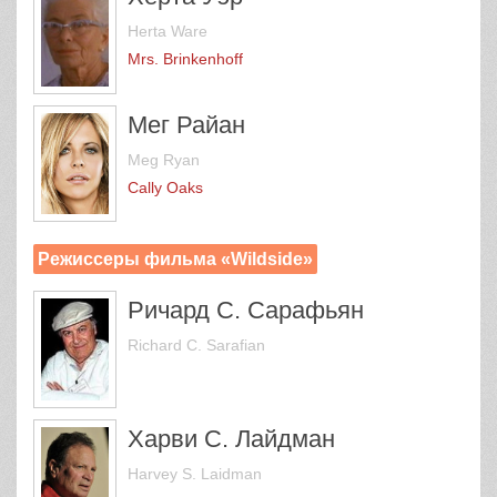
Herta Ware
Mrs. Brinkenhoff
Мег Райан
Meg Ryan
Cally Oaks
Режиссеры фильма «Wildside»
Ричард С. Сарафьян
Richard C. Sarafian
Харви С. Лайдман
Harvey S. Laidman