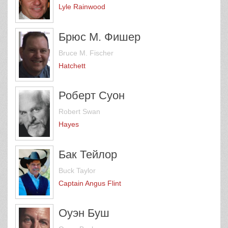
Lyle Rainwood
Брюс М. Фишер
Bruce M. Fischer
Hatchett
Роберт Суон
Robert Swan
Hayes
Бак Тейлор
Buck Taylor
Captain Angus Flint
Оуэн Буш