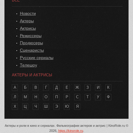
ВСЕ
Новости
Актеры
Актрисы
Режиссеры
Продюсеры
Сценаристы
Русские сериалы
Телешоу
АКТЕРЫ И АКТРИСЫ
А
Б
В
Г
Д
Е
Ж
З
И
К
Л
М
Н
О
П
Р
С
Т
У
Ф
Х
Ц
Ч
Ш
Э
Ю
Я
Актеры и роли в кино и сериалах. Фильмографии актеров и актрис | KinoRole.ru ©
2026,
https://kinorole.ru
.