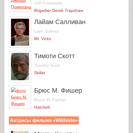
Jeff Pomerantz
Brigadier Derek Trapshaw
Лайам Салливан
Liam Sullivan
Mr. Vicks
Тимоти Скотт
Timothy Scott
Skillet
Брюс М. Фишер
Bruce M. Fischer
Hatchett
Актрисы фильма «Wildside»