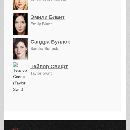
Эмили Блант
Emily Blunt
Сандра Буллок
Sandra Bullock
Тейлор Свифт
Taylor Swift