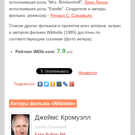
исполнившая роль "Mrs. Brinkenhoff",
Линн Лаури
,
исполнившая роль "Estelle". Создатели и авторы
фильма: режиссер -
Ричард С. Сарафьян
.
Списки других фильмов и проектов всех актеров, актрис
и авторов фильма Wildside (1985) достпны по
соответствующим ссылкам (фото актера).
7.9
Рейтинг IMDb.com:
(43)
Нравится
Поделиться
Актеры фильма «Wildside»
Джеймс Кромуэлл
James Cromwell
Fake Buffalo Bill