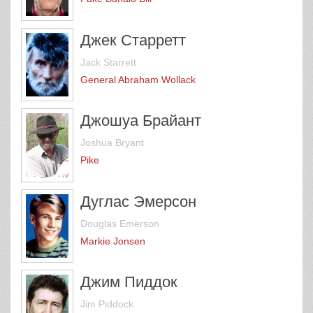
Джек Старретт
Jack Starrett
General Abraham Wollack
Джошуа Брайант
Joshua Bryant
Pike
Дуглас Эмерсон
Douglas Emerson
Markie Jonsen
Джим Пиддок
Jim Piddock