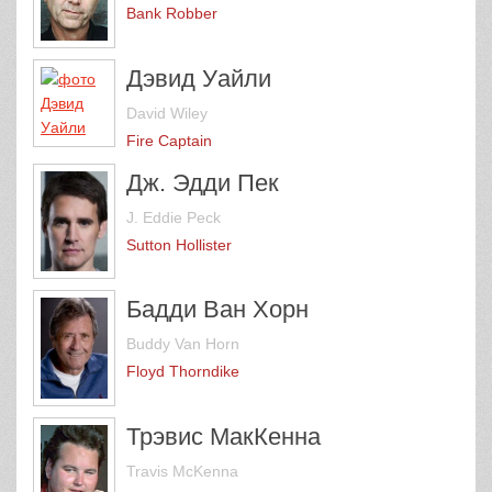
Bank Robber
Дэвид Уайли
David Wiley
Fire Captain
Дж. Эдди Пек
J. Eddie Peck
Sutton Hollister
Бадди Ван Хорн
Buddy Van Horn
Floyd Thorndike
Трэвис МакКенна
Travis McKenna