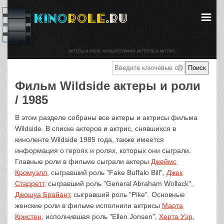
АКТЕРЫ И РОЛИ. ФИЛЬМОГРАФИИ АКТЕРОВ И АКТРИС.
Фильм Wildside актеры и роли
/ 1985
В этом разделе собраны все актеры и актрисы фильма
Wildside. В списке актеров и актрис, снявшихся в
киноленте Wildside 1985 года, также имеется
информация о героях и ролях, которых они сыграли.
Главные роли в фильме сыграли актеры
Джеймс
Кромуэлл
, сыгравший роль "Fake Buffalo Bill",
Джек
Старретт
, сыгравший роль "General Abraham Wollack",
Джошуа Брайант
, сыгравший роль "Pike". Основные
женские роли в фильме исполнили актрисы
Марта
Кристен
, исполнившая роль "Ellen Jonsen",
Херта Уэр
,