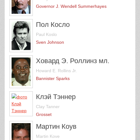
Governor J. Wendell Summerhayes
Пол Косло
Paul Koslo
Sven Johnson
Ховард Э. Роллинз мл.
Howard E. Rollins Jr.
Bannister Sparks
Клэй Тэннер
Clay Tanner
Grosset
Мартин Коув
Martin Kove