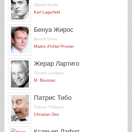
Nikolai Kinski
Karl Lagerfeld
Бенуа Жирос
Benoît Giros
Maitre d'hôtel Prunier
Жерар Лартиго
Gérard Lartigau
M. Boussac
Патрис Тибо
Patrice Thibaud
Christian Dior
Ксавьер Лафит