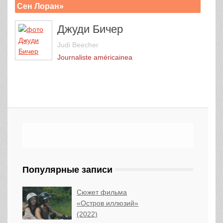
Сен Лоран»
Джуди Бичер
Judi Beecher
Journaliste américaineа
Популярные записи
Сюжет фильма
«Остров иллюзий»
(2022)