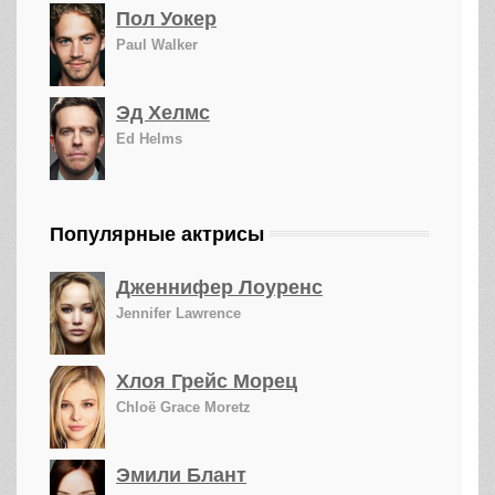
Пол Уокер
Paul Walker
Эд Хелмс
Ed Helms
Популярные актрисы
Дженнифер Лоуренс
Jennifer Lawrence
Хлоя Грейс Морец
Chloë Grace Moretz
Эмили Блант