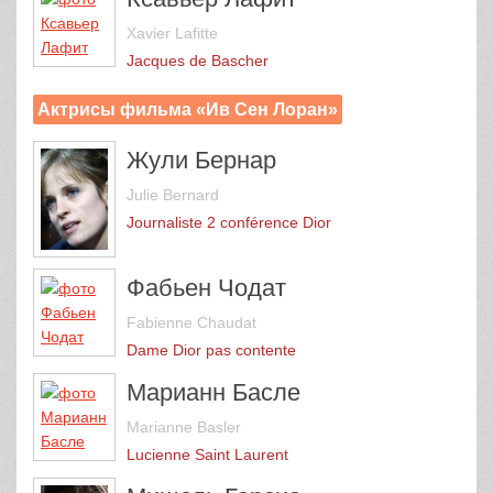
Xavier Lafitte
Jacques de Bascher
Актрисы фильма «Ив Сен Лоран»
Жули Бернар
Julie Bernard
Journaliste 2 conférence Dior
Фабьен Чодат
Fabienne Chaudat
Dame Dior pas contente
Марианн Басле
Marianne Basler
Lucienne Saint Laurent