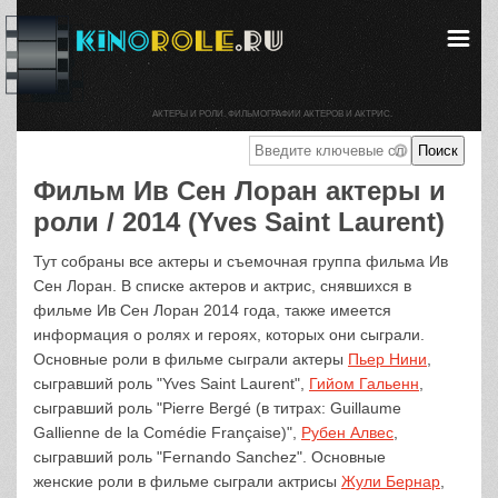
АКТЕРЫ И РОЛИ. ФИЛЬМОГРАФИИ АКТЕРОВ И АКТРИС.
Фильм Ив Сен Лоран актеры и
роли / 2014 (Yves Saint Laurent)
Тут собраны все актеры и съемочная группа фильма Ив
Сен Лоран. В списке актеров и актрис, снявшихся в
фильме Ив Сен Лоран 2014 года, также имеется
информация о ролях и героях, которых они сыграли.
Основные роли в фильме сыграли актеры
Пьер Нини
,
сыгравший роль "Yves Saint Laurent",
Гийом Гальенн
,
сыгравший роль "Pierre Bergé (в титрах: Guillaume
Gallienne de la Comédie Française)",
Рубен Алвес
,
сыгравший роль "Fernando Sanchez". Основные
женские роли в фильме сыграли актрисы
Жули Бернар
,