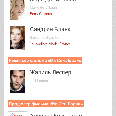
Marie de Villepin
Betty Catroux
Сандрин Бланк
Sandrine Blancke
Jouanrliste Marie-France
Режиссер фильма «Ив Сен Лоран»
Жалиль Леспер
Jalil Lespert
Продюсер фильма «Ив Сен Лоран»
Адриан Политовски