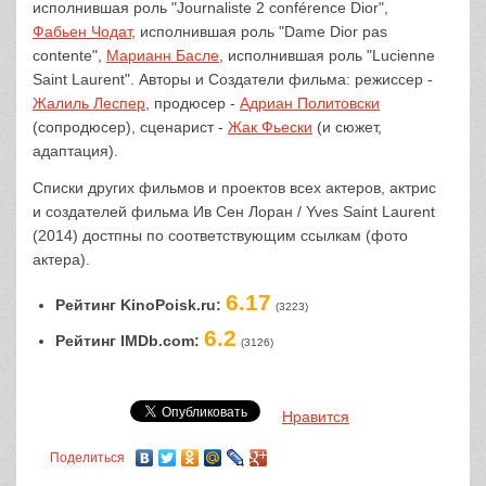
исполнившая роль "Journaliste 2 conférence Dior",
Фабьен Чодат
, исполнившая роль "Dame Dior pas
contente",
Марианн Басле
, исполнившая роль "Lucienne
Saint Laurent". Авторы и Создатели фильма: режиссер -
Жалиль Леспер
, продюсер -
Адриан Политовски
(сопродюсер), сценарист -
Жак Фьески
(и сюжет,
адаптация).
Списки других фильмов и проектов всех актеров, актрис
и создателей фильма Ив Сен Лоран / Yves Saint Laurent
(2014) достпны по соответствующим ссылкам (фото
актера).
6.17
Рейтинг KinoPoisk.ru:
(3223)
6.2
Рейтинг IMDb.com:
(3126)
Нравится
Поделиться