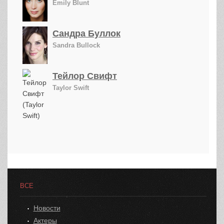
Emily Blunt
Сандра Буллок
Sandra Bullock
Тейлор Свифт
Taylor Swift
ВСЕ
Новости
Актеры