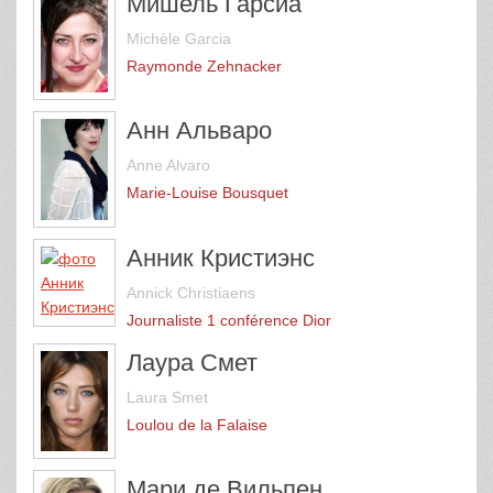
Мишель Гарсиа
Michèle Garcia
Raymonde Zehnacker
Анн Альваро
Anne Alvaro
Marie-Louise Bousquet
Анник Кристиэнс
Annick Christiaens
Journaliste 1 conférence Dior
Лаура Смет
Laura Smet
Loulou de la Falaise
Мари де Вильпен