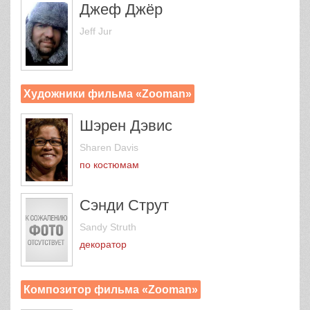
Джеф Джёр
Jeff Jur
Художники фильма «Zooman»
Шэрен Дэвис
Sharen Davis
по костюмам
Сэнди Струт
Sandy Struth
декоратор
Композитор фильма «Zooman»