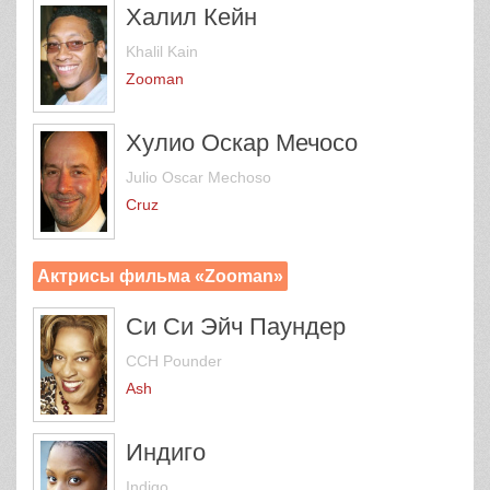
Халил Кейн
Khalil Kain
Zooman
Хулио Оскар Мечосо
Julio Oscar Mechoso
Cruz
Актрисы фильма «Zooman»
Си Си Эйч Паундер
CCH Pounder
Ash
Индиго
Indigo