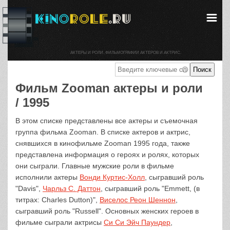
АКТЕРЫ И РОЛИ. ФИЛЬМОГРАФИИ АКТЕРОВ И АКТРИС.
Фильм Zooman актеры и роли
/ 1995
В этом списке представлены все актеры и съемочная
группа фильма Zooman. В списке актеров и актрис,
снявшихся в кинофильме Zooman 1995 года, также
представлена информация о героях и ролях, которых
они сыграли. Главные мужские роли в фильме
исполнили актеры
Вонди Куртис-Холл
, сыгравший роль
"Davis",
Чарльз С. Даттон
, сыгравший роль "Emmett, (в
титрах: Charles Dutton)",
Виселос Реон Шеннон
,
сыгравший роль "Russell". Основных женских героев в
фильме сыграли актрисы
Си Си Эйч Паундер
,