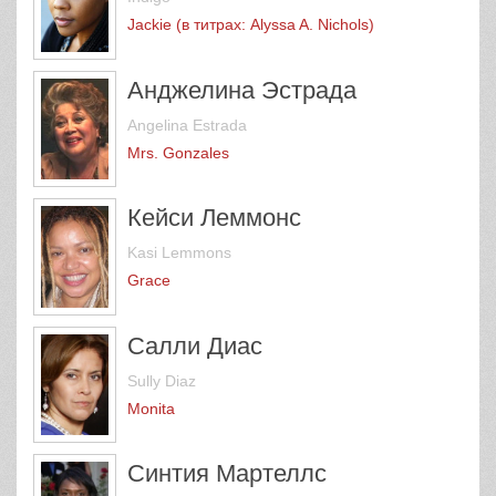
Jackie (в титрах: Alyssa A. Nichols)
Анджелина Эстрада
Angelina Estrada
Mrs. Gonzales
Кейси Леммонс
Kasi Lemmons
Grace
Салли Диас
Sully Diaz
Monita
Синтия Мартеллс