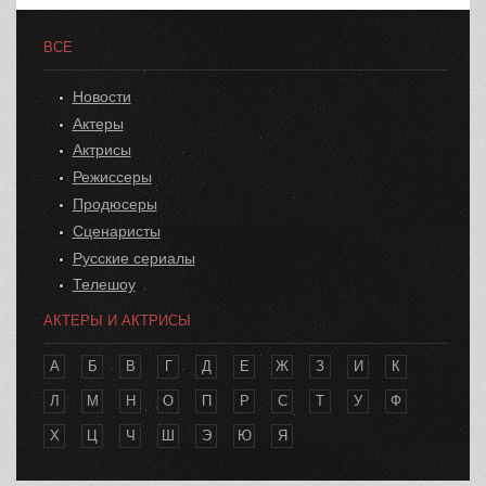
ВСЕ
Новости
Актеры
Актрисы
Режиссеры
Продюсеры
Сценаристы
Русские сериалы
Телешоу
АКТЕРЫ И АКТРИСЫ
А
Б
В
Г
Д
Е
Ж
З
И
К
Л
М
Н
О
П
Р
С
Т
У
Ф
Х
Ц
Ч
Ш
Э
Ю
Я