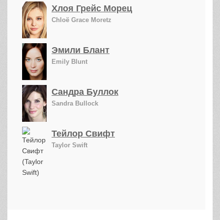
Хлоя Грейс Морец
Chloë Grace Moretz
Эмили Блант
Emily Blunt
Сандра Буллок
Sandra Bullock
Тейлор Свифт
Taylor Swift