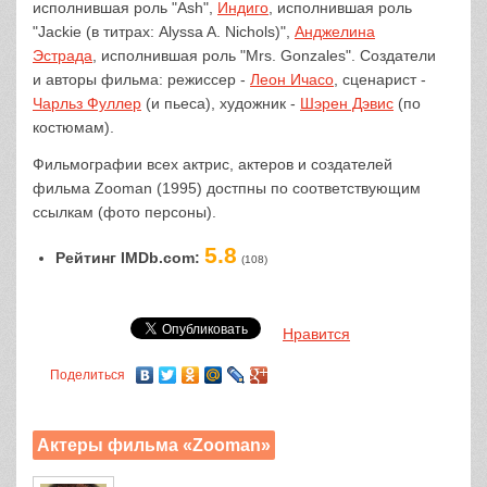
исполнившая роль "Ash",
Индиго
, исполнившая роль
"Jackie (в титрах: Alyssa A. Nichols)",
Анджелина
Эстрада
, исполнившая роль "Mrs. Gonzales". Создатели
и авторы фильма: режиссер -
Леон Ичасо
, сценарист -
Чарльз Фуллер
(и пьеса), художник -
Шэрен Дэвис
(по
костюмам).
Фильмографии всех актрис, актеров и создателей
фильма Zooman (1995) достпны по соответствующим
ссылкам (фото персоны).
5.8
Рейтинг IMDb.com:
(108)
Нравится
Поделиться
Актеры фильма «Zooman»