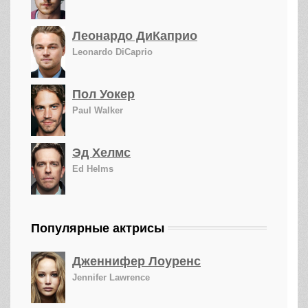
Леонардо ДиКаприо
Leonardo DiCaprio
Пол Уокер
Paul Walker
Эд Хелмс
Ed Helms
Популярные актрисы
Дженнифер Лоуренс
Jennifer Lawrence