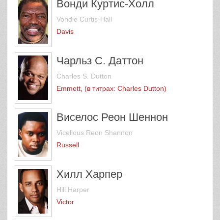
Вонди Куртис-Холл
Vondie Curtis-Hall
Davis
Чарльз С. Даттон
Charles S. Dutton
Emmett, (в титрах: Charles Dutton)
Виселос Реон Шеннон
Vicellous Reon Shannon
Russell
Хилл Харпер
Hill Harper
Victor