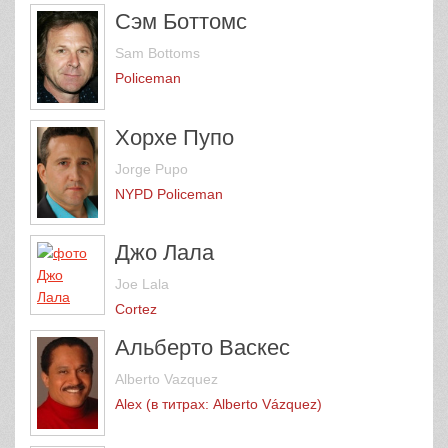
Сэм Боттомс
Sam Bottoms
Policeman
Хорхе Пупо
Jorge Pupo
NYPD Policeman
Джо Лала
Joe Lala
Cortez
Альберто Васкес
Alberto Vazquez
Alex (в титрах: Alberto Vázquez)