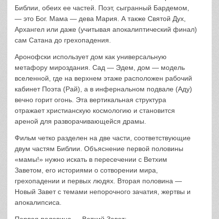
Библии, обеих ее частей. Поэт, сыгранный Бардемом,
— это Бог. Мама — дева Мария. А также Святой Дух,
Архангел или даже (учитывая апокалиптический финал)
сам Сатана до грехопадения.
Аронофски использует дом как универсальную
метафору мироздания. Сад — Эдем, дом — модель
вселенной, где на верхнем этаже расположен рабочий
кабинет Поэта (Рай), а в инфернальном подвале (Аду)
вечно горит огонь. Эта вертикальная структура
отражает христианскую космологию и становится
ареной для разворачивающейся драмы.
Фильм четко разделен на две части, соответствующие
двум частям Библии. Объяснение первой половины
«мамы!» нужно искать в пересечении с Ветхим
Заветом, его историями о сотворении мира,
грехопадении и первых людях. Вторая половина —
Новый Завет с темами непорочного зачатия, жертвы и
апокалипсиса.