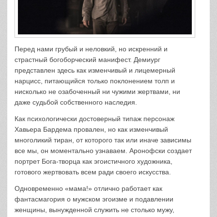
Перед нами грубый и неловкий, но искренний и
страстный богоборческий манифест. Демиург
представлен здесь как изменчивый и лицемерный
нарцисс, питающийся только поклонением толп и
нисколько не озабоченный ни чужими жертвами, ни
даже судьбой собственного наследия.
Как психологически достоверный типаж персонаж
Хавьера Бардема провален, но как изменчивый
многоликий тиран, от которого так или иначе зависимы
все мы, он моментально узнаваем. Аронофски создает
портрет Бога-творца как эгоистичного художника,
готового жертвовать всем ради своего искусства.
Одновременно «мама!» отлично работает как
фантасмагория о мужском эгоизме и подавлении
женщины, вынужденной служить не столько мужу,