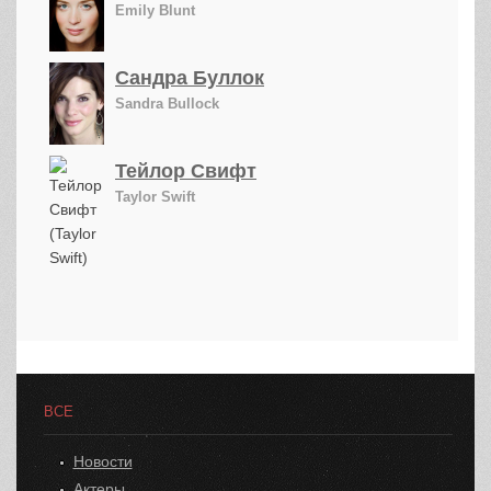
Emily Blunt
Сандра Буллок
Sandra Bullock
Тейлор Свифт
Taylor Swift
ВСЕ
Новости
Актеры