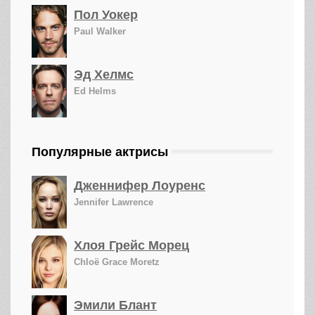
Пол Уокер
Paul Walker
Эд Хелмс
Ed Helms
Популярные актрисы
Дженнифер Лоуренс
Jennifer Lawrence
Хлоя Грейс Морец
Chloë Grace Moretz
Эмили Блант