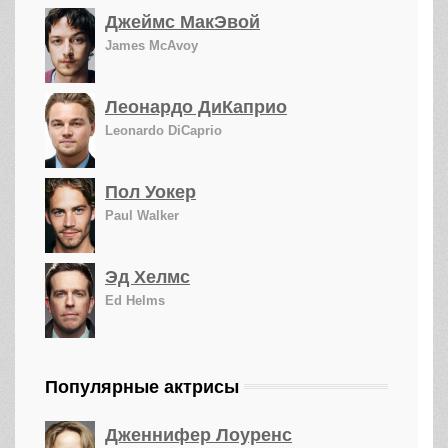
Джеймс МакЭвой
James McAvoy
Леонардо ДиКаприо
Leonardo DiCaprio
Пол Уокер
Paul Walker
Эд Хелмс
Ed Helms
Популярные актрисы
Дженнифер Лоуренс