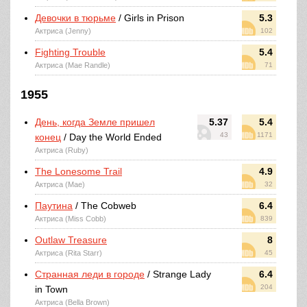
Девочки в тюрьме
/ Girls in Prison
5.3
Актриса (Jenny)
102
Fighting Trouble
5.4
Актриса (Mae Randle)
71
1955
День, когда Земле пришел
5.37
5.4
43
1171
конец
/ Day the World Ended
Актриса (Ruby)
The Lonesome Trail
4.9
Актриса (Mae)
32
Паутина
/ The Cobweb
6.4
Актриса (Miss Cobb)
839
Outlaw Treasure
8
Актриса (Rita Starr)
45
Странная леди в городе
/ Strange Lady
6.4
204
in Town
Актриса (Bella Brown)