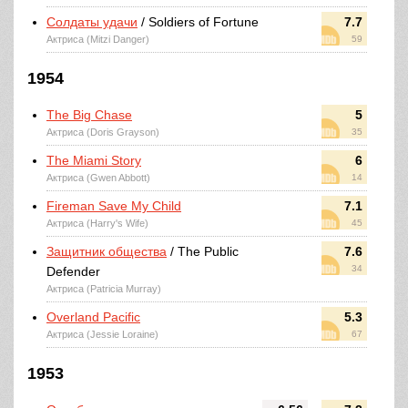
Солдаты удачи
/ Soldiers of Fortune
7.7
Актриса (Mitzi Danger)
59
1954
The Big Chase
5
Актриса (Doris Grayson)
35
The Miami Story
6
Актриса (Gwen Abbott)
14
Fireman Save My Child
7.1
Актриса (Harry's Wife)
45
Защитник общества
/ The Public
7.6
34
Defender
Актриса (Patricia Murray)
Overland Pacific
5.3
Актриса (Jessie Loraine)
67
1953