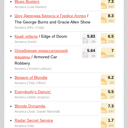
Blues Busters
7.3
Актриса (Lola Stanton)
245
Шоу Джорджа Бернса и Грейси Аллен
/
8.3
561
The George Burns and Gracie Allen Show
Актриса (Mrs. Craig)
Край гибели
/ Edge of Doom
5.83
6.5
Актриса (Irene)
28
272
Ограбление инкассаторской
5.64
7
34
1268
машины
/ Armored Car
Robbery
Актриса (Yvonne LeDoux)
Beware of Blondie
6.2
Актриса (Toby Clifton)
95
Everybody's Dancin'
5.5
Актриса (Adele Jergens)
15
Blonde Dynamite
7.3
Актриса (Joan 'Joanie' Marshall)
197
Radar Secret Service
1.7
Актриса (Lila)
455