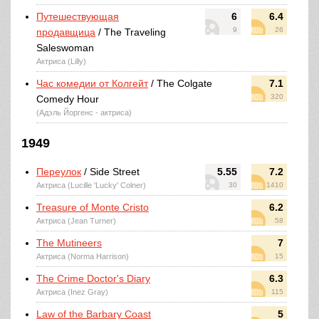
Путешествующая
6
6.4
9
26
продавщица
/ The Traveling
Saleswoman
Актриса (Lilly)
Час комедии от Колгейт
/ The Colgate
7.1
320
Comedy Hour
(Адэль Йоргенс - актриса)
1949
Переулок
/ Side Street
5.55
7.2
Актриса (Lucille 'Lucky' Colner)
30
1410
Treasure of Monte Cristo
6.2
Актриса (Jean Turner)
58
The Mutineers
7
Актриса (Norma Harrison)
15
The Crime Doctor's Diary
6.3
Актриса (Inez Gray)
115
Law of the Barbary Coast
5