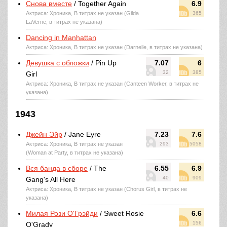
Снова вместе
/ Together Again
6.9
Актриса: Хроника, В титрах не указан (Gilda
365
LaVerne, в титрах не указана)
Dancing in Manhattan
Актриса: Хроника, В титрах не указан (Darnelle, в титрах не указана)
Девушка с обложки
/ Pin Up
7.07
6
32
385
Girl
Актриса: Хроника, В титрах не указан (Canteen Worker, в титрах не
указана)
1943
Джейн Эйр
/ Jane Eyre
7.23
7.6
Актриса: Хроника, В титрах не указан
293
5058
(Woman at Party, в титрах не указана)
Вся банда в сборе
/ The
6.55
6.9
40
909
Gang's All Here
Актриса: Хроника, В титрах не указан (Chorus Girl, в титрах не
указана)
Милая Рози О'Грэйди
/ Sweet Rosie
6.6
156
O'Grady