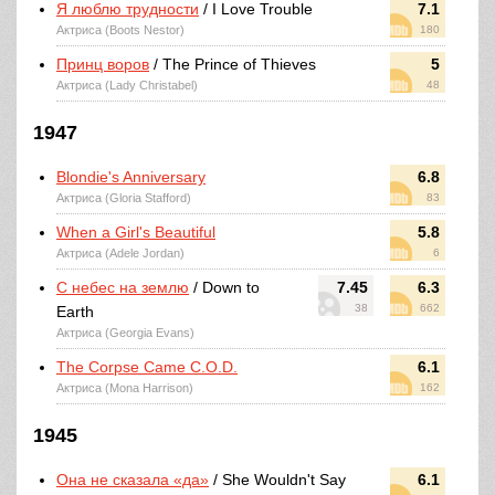
Я люблю трудности
/ I Love Trouble
7.1
Актриса (Boots Nestor)
180
Принц воров
/ The Prince of Thieves
5
Актриса (Lady Christabel)
48
1947
Blondie's Anniversary
6.8
Актриса (Gloria Stafford)
83
When a Girl's Beautiful
5.8
Актриса (Adele Jordan)
6
С небес на землю
/ Down to
7.45
6.3
38
662
Earth
Актриса (Georgia Evans)
The Corpse Came C.O.D.
6.1
Актриса (Mona Harrison)
162
1945
Она не сказала «да»
/ She Wouldn't Say
6.1