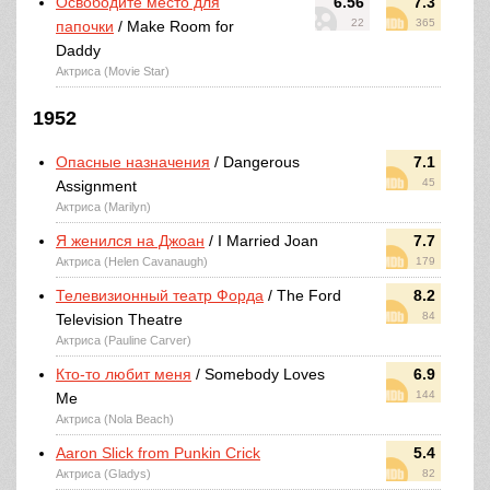
Освободите место для
6.56
7.3
22
365
папочки
/ Make Room for
Daddy
Актриса (Movie Star)
1952
Опасные назначения
/ Dangerous
7.1
45
Assignment
Актриса (Marilyn)
Я женился на Джоан
/ I Married Joan
7.7
Актриса (Helen Cavanaugh)
179
Телевизионный театр Форда
/ The Ford
8.2
84
Television Theatre
Актриса (Pauline Carver)
Кто-то любит меня
/ Somebody Loves
6.9
144
Me
Актриса (Nola Beach)
Aaron Slick from Punkin Crick
5.4
Актриса (Gladys)
82