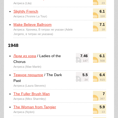
Актриса (Lita)
23
Slightly French
6.1
Актриса (Yvonne La Tour)
116
Make Believe Ballroom
7.1
Актриса: Хроника, В титрах не указан (Adele
18
Jergens, в титрах не указана)
1948
Леди из хора
/ Ladies of the
7.46
6.1
147
508
Chorus
Актриса (Mae Martin)
Темное прошлое
/ The Dark
5.5
6.4
24
615
Past
Актриса (Laura Stevens)
The Fuller Brush Man
7
Актриса (Miss Sharmley)
367
The Woman from Tangier
5.9
Актриса (Nylon)
13