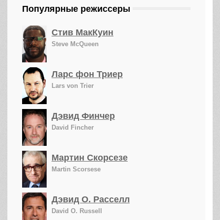
Популярные режиссеры
Стив МакКуин
Steve McQueen
Ларс фон Триер
Lars von Trier
Дэвид Финчер
David Fincher
Мартин Скорсезе
Martin Scorsese
Дэвид О. Расселл
David O. Russell