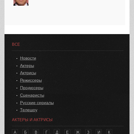
ВСЕ
Новости
Актеры
Актрисы
Режиссеры
Продюсеры
Сценаристы
Русские сериалы
Телешоу
АКТЕРЫ И АКТРИСЫ
А
Б
В
Г
Д
Е
Ж
З
И
К