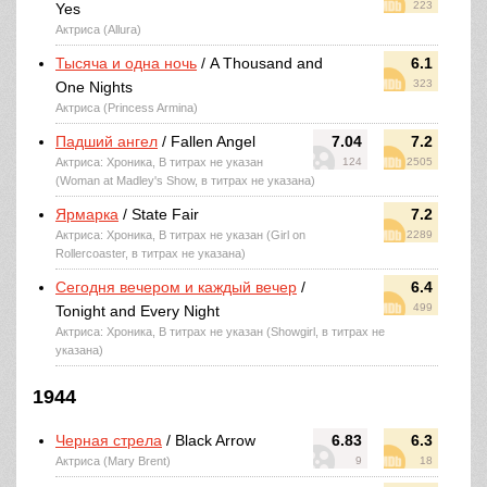
223
Yes
Актриса (Allura)
Тысяча и одна ночь
/ A Thousand and
6.1
323
One Nights
Актриса (Princess Armina)
Падший ангел
/ Fallen Angel
7.04
7.2
Актриса: Хроника, В титрах не указан
124
2505
(Woman at Madley's Show, в титрах не указана)
Ярмарка
/ State Fair
7.2
Актриса: Хроника, В титрах не указан (Girl on
2289
Rollercoaster, в титрах не указана)
Сегодня вечером и каждый вечер
/
6.4
499
Tonight and Every Night
Актриса: Хроника, В титрах не указан (Showgirl, в титрах не
указана)
1944
Черная стрела
/ Black Arrow
6.83
6.3
Актриса (Mary Brent)
9
18