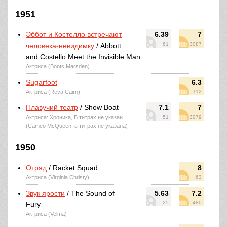
1951
Эббот и Костелло встречают
6.39
7
61
3087
человека-невидимку
/ Abbott
and Costello Meet the Invisible Man
Актриса (Boots Marsden)
Sugarfoot
6.3
Актриса (Reva Cairn)
112
Плавучий театр
/ Show Boat
7.1
7
Актриса: Хроника, В титрах не указан
51
3079
(Cameo McQueen, в титрах не указана)
1950
Отряд
/ Racket Squad
8
Актриса (Virginia Christy)
63
Звук ярости
/ The Sound of
5.63
7.2
25
480
Fury
Актриса (Velma)