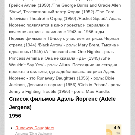
Грейси Аллен (1950) /The George Burns and Gracie Allen
Show/, Телевизионный театр Форда (1952) /The Ford
Television Theatre/ и Отряд (1950) /Racket Squad/. Адэль
Йоргенс появляется в кино проектах и сериалах в
качестве актрисы, начиная с 1943 по 1956 годы.
Первые фильмы и ТВ-шоу с участием актрисы: Черная
стрела (1944) /Black Arrow/ - роль: Mary Brent, Тысяча и
одна ночь (1945) /A Thousand and One Nights/ - роль:
Princess Armina и Она не сказала «да» (1945) /She
Wouldn't Say Yes/ - роль: Allura. Последние на сегодня
проекты и фильмы, где задействована актриса Адэль
Йоргенс - это Runaway Daughters (1956) - роль: Dixie
Jackson, Девочки в тюрьме (1956) /Girls in Prison/ - роль:
Jenny и Fighting Trouble (1956) - роль: Mae Randle.
Список фильмов Адэль Йоргенс (Adele
Jergens)
1956
Runaway Daughters
4.9
Актриса (Dixie Jackson)
56