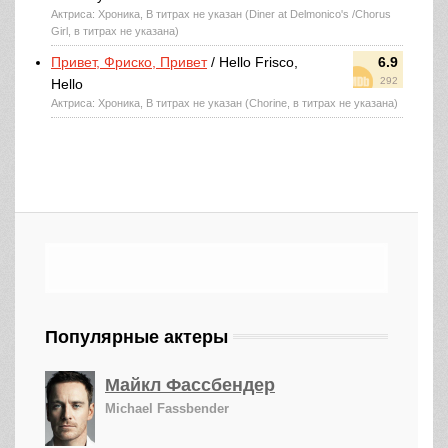
Актриса: Хроника, В титрах не указан (Diner at Delmonico's /Chorus
Girl, в титрах не указана)
Привет, Фриско, Привет
/ Hello Frisco,
6.9
292
Hello
Актриса: Хроника, В титрах не указан (Chorine, в титрах не указана)
Популярные актеры
Майкл Фассбендер
Michael Fassbender