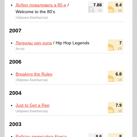
Добро пожаловать в 80-е
/
7.88
8.4
71
38
Welcome to the 80's
(Африка Бамбаатаа)
2007
Легенды хип-хопа
/ Hip Hop Legends
7
Актер
26
2006
Breaking the Rules
6.8
(Африка Бамбаатаа)
16
2004
Just to Get a Rep
7.9
(Африка Бамбаатаа)
39
2003
Работы режиссёра Криса
8.6
8