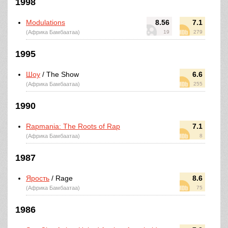
1998
Modulations
8.56
7.1
(Африка Бамбаатаа)
19
279
1995
Шоу
/ The Show
6.6
(Африка Бамбаатаа)
255
1990
Rapmania: The Roots of Rap
7.1
(Африка Бамбаатаа)
8
1987
Ярость
/ Rage
8.6
(Африка Бамбаатаа)
75
1986