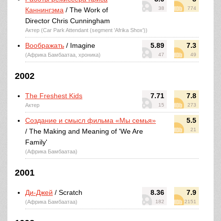
38
774
Каннингэма
/ The Work of
Director Chris Cunningham
Актер (Car Park Attendant (segment 'Afrika Shox'))
Воображать
/ Imagine
5.89
7.3
(Африка Бамбаатаа, хроника)
47
49
2002
The Freshest Kids
7.71
7.8
Актер
15
273
Создание и смысл фильма «Мы семья»
5.5
21
/ The Making and Meaning of 'We Are
Family'
(Африка Бамбаатаа)
2001
Ди-Джей
/ Scratch
8.36
7.9
(Африка Бамбаатаа)
182
2151