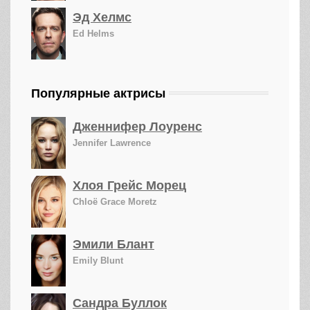
Эд Хелмс
Ed Helms
Популярные актрисы
Дженнифер Лоуренс
Jennifer Lawrence
Хлоя Грейс Морец
Chloë Grace Moretz
Эмили Блант
Emily Blunt
Сандра Буллок