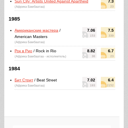
Sun City: Artists United Against Apartheid
7.3
(Африка Бамбаатаа)
23
1985
Американские мастера
/
7.06
7.5
153
339
American Masters
(Африка Бамбаатаа)
Рок в Рио
/ Rock in Rio
8.82
6.7
(Африка Бамбаатаа - исполнитель)
36
23
1984
Бит Стрит
/ Beat Street
7.02
6.4
(Африка Бамбаатаа)
193
2152