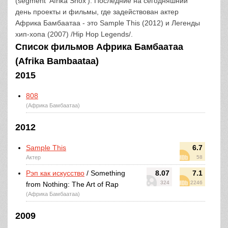
(segment 'Afrika Shox'). Последние на сегодняшний
день проекты и фильмы, где задействован актер
Африка Бамбаатаа - это Sample This (2012) и Легенды
хип-хопа (2007) /Hip Hop Legends/.
Список фильмов Африка Бамбаатаа
(Afrika Bambaataa)
2015
808
(Африка Бамбаатаа)
2012
Sample This
6.7
Актер
58
Рэп как искусство
/ Something
8.07
7.1
324
2246
from Nothing: The Art of Rap
(Африка Бамбаатаа)
2009