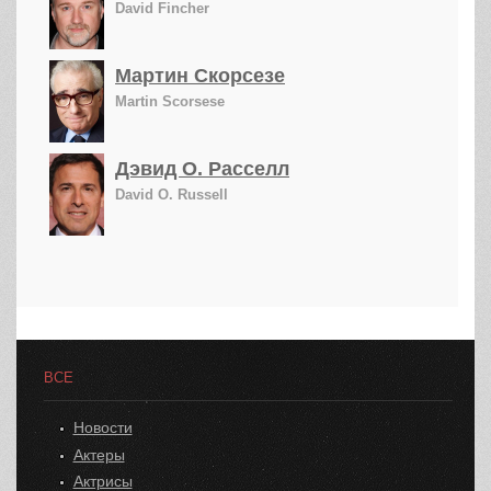
David Fincher
Мартин Скорсезе
Martin Scorsese
Дэвид О. Расселл
David O. Russell
ВСЕ
Новости
Актеры
Актрисы