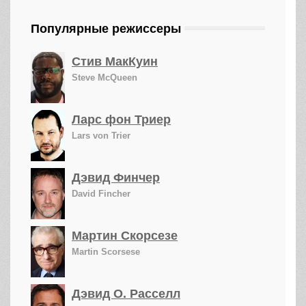
Популярные режиссеры
Стив МакКуин
Steve McQueen
Ларс фон Триер
Lars von Trier
Дэвид Финчер
David Fincher
Мартин Скорсезе
Martin Scorsese
Дэвид О. Расселл