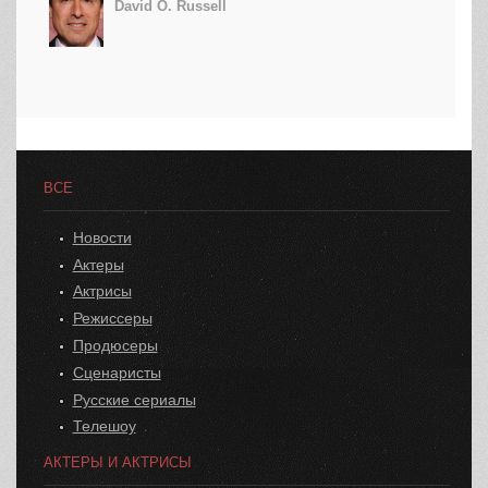
David O. Russell
ВСЕ
Новости
Актеры
Актрисы
Режиссеры
Продюсеры
Сценаристы
Русские сериалы
Телешоу
АКТЕРЫ И АКТРИСЫ