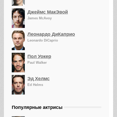
Джеймс МакЭвой
James McAvoy
Леонардо ДиКаприо
Leonardo DiCaprio
Пол Уокер
Paul Walker
Эд Хелмс
Ed Helms
Популярные актрисы