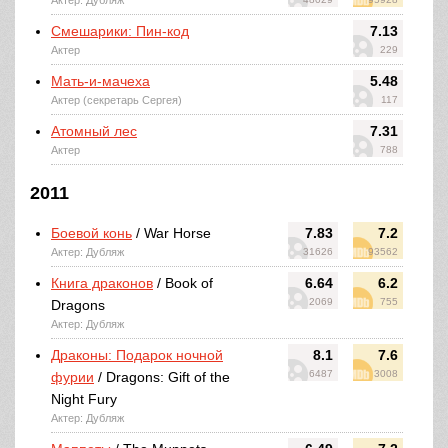
Актер: Дубляж
Смешарики: Пин-код
7.13
Актер
229
Мать-и-мачеха
5.48
Актер (секретарь Сергея)
117
Атомный лес
7.31
Актер
788
2011
Боевой конь
/ War Horse
7.83
7.2
Актер: Дубляж
31626
93562
Книга драконов
/ Book of
6.64
6.2
2069
755
Dragons
Актер: Дубляж
Драконы: Подарок ночной
8.1
7.6
6487
3008
фурии
/ Dragons: Gift of the
Night Fury
Актер: Дубляж