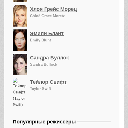
Хлоя Грейс Морец
Chloë Grace Moretz
Эмили Блант
Emily Blunt
Сандра Буллок
Sandra Bullock
Тейлор Свифт
Taylor Swift
Популярные режиссеры