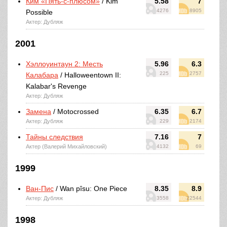
Ким «Пять-с-плюсом»
/ Kim
5.58
7
4276
8905
Possible
Актер: Дубляж
2001
Хэллоуинтаун 2: Месть
5.96
6.3
225
2757
Калабара
/ Halloweentown II:
Kalabar's Revenge
Актер: Дубляж
Замена
/ Motocrossed
6.35
6.7
Актер: Дубляж
229
2174
Тайны следствия
7.16
7
Актер (Валерий Михайловский)
4132
69
1999
Ван-Пис
/ Wan pîsu: One Piece
8.35
8.9
Актер: Дубляж
3558
22544
1998