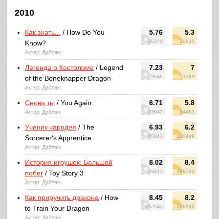
2010
Как знать...
/ How Do You
5.76
5.3
10372
30641
Know?
Актер: Дубляж
Легенда о Костоломе
/ Legend
7.23
7
3049
1263
of the Boneknapper Dragon
Актер: Дубляж
Снова ты
/ You Again
6.71
5.8
Актер: Дубляж
23942
34492
Ученик чародея
/ The
6.93
6.2
70843
103499
Sorcerer's Apprentice
Актер: Дубляж
История игрушек: Большой
8.02
8.4
78315
388723
побег
/ Toy Story 3
Актер: Дубляж
Как приручить дракона
/ How
8.45
8.2
152545
329230
to Train Your Dragon
Актер: Дубляж