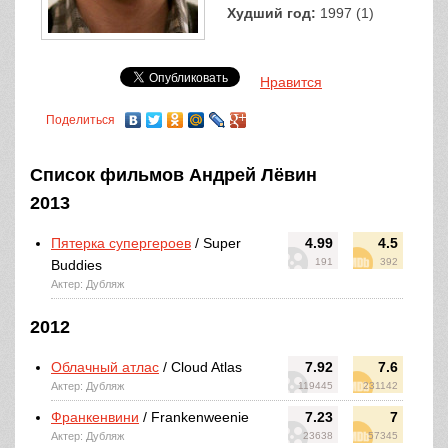
Худший год:
1997 (1)
Нравится
Поделиться
Список фильмов Андрей Лёвин
2013
Пятерка супергероев
/ Super
4.99
4.5
191
392
Buddies
Актер: Дубляж
2012
Облачный атлас
/ Cloud Atlas
7.92
7.6
Актер: Дубляж
119445
231142
Франкенвини
/ Frankenweenie
7.23
7
Актер: Дубляж
23638
57345