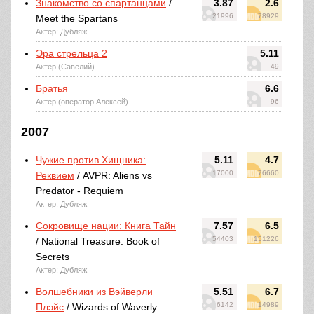
Знакомство со спартанцами
/
3.87
2.6
21996
78929
Meet the Spartans
Актер: Дубляж
Эра стрельца 2
5.11
Актер (Савелий)
49
Братья
6.6
Актер (оператор Алексей)
96
2007
Чужие против Хищника:
5.11
4.7
17000
76660
Реквием
/ AVPR: Aliens vs
Predator - Requiem
Актер: Дубляж
Сокровище нации: Книга Тайн
7.57
6.5
54403
151226
/ National Treasure: Book of
Secrets
Актер: Дубляж
Волшебники из Вэйверли
5.51
6.7
6142
14989
Плэйс
/ Wizards of Waverly