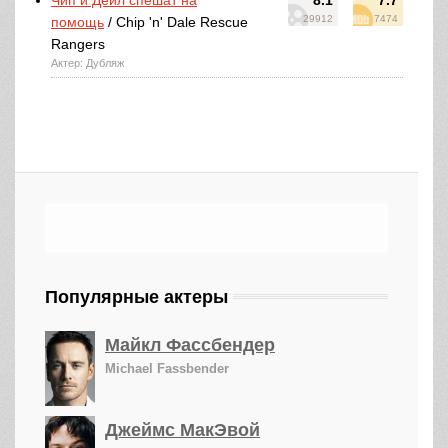
Чип и Дейл спешат на
8.1
7.7
29912
7474
помощь
/ Chip 'n' Dale Rescue
Rangers
Актер: Дубляж
Популярные актеры
Майкл Фассбендер
Michael Fassbender
Джеймс МакЭвой