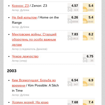
Ксенон: Z3
/ Zenon: Z3
4.57
5.4
Актер: Дубляж
113
1385
Не бей копытом
/ Home on the
6.26
5.4
6559
10646
Range
Актер: Дубляж
Ментовские войны: Старший
7.83
8.2
1813
76
оборотень по особо важным
делам
Актер (следователь Данилов)
Чужое дежурство
6.75
Актер (опер)
35
2003
Ким Всемогущая: Борьба во
6.54
6.9
347
1743
времени
/ Kim Possible: A Sitch
in Time
Актер: Дубляж
Хозяин морей: На краю
7.68
7.4