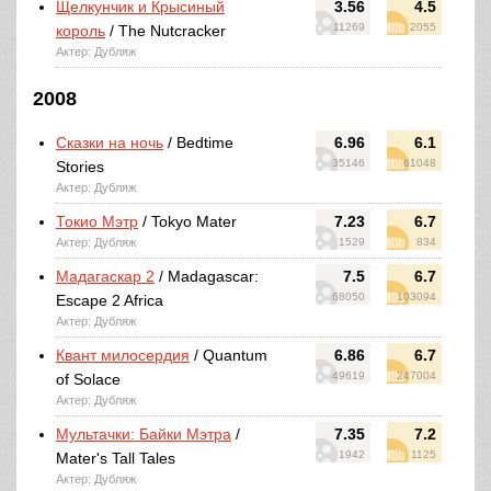
Щелкунчик и Крысиный
3.56
4.5
11269
2055
король
/ The Nutcracker
Актер: Дубляж
2008
Сказки на ночь
/ Bedtime
6.96
6.1
35146
61048
Stories
Актер: Дубляж
Токио Мэтр
/ Tokyo Mater
7.23
6.7
Актер: Дубляж
1529
834
Мадагаскар 2
/ Madagascar:
7.5
6.7
68050
103094
Escape 2 Africa
Актер: Дубляж
Квант милосердия
/ Quantum
6.86
6.7
49619
247004
of Solace
Актер: Дубляж
Мультачки: Байки Мэтра
/
7.35
7.2
1942
1125
Mater's Tall Tales
Актер: Дубляж