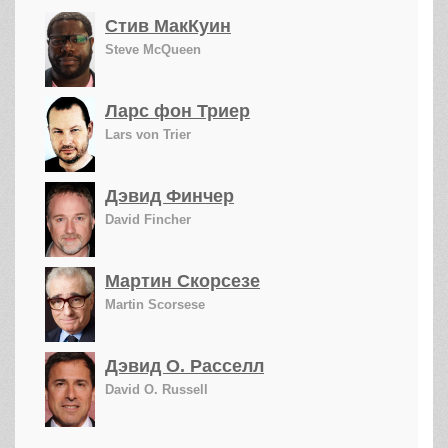
Стив МакКуин
Steve McQueen
Ларс фон Триер
Lars von Trier
Дэвид Финчер
David Fincher
Мартин Скорсезе
Martin Scorsese
Дэвид О. Расселл
David O. Russell