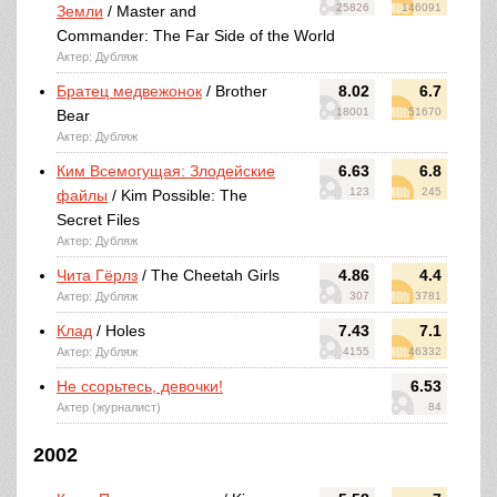
25826
146091
Земли
/ Master and
Commander: The Far Side of the World
Актер: Дубляж
Братец медвежонок
/ Brother
8.02
6.7
18001
51670
Bear
Актер: Дубляж
Ким Всемогущая: Злодейские
6.63
6.8
123
245
файлы
/ Kim Possible: The
Secret Files
Актер: Дубляж
Чита Гёрлз
/ The Cheetah Girls
4.86
4.4
Актер: Дубляж
307
3781
Клад
/ Holes
7.43
7.1
Актер: Дубляж
4155
46332
Не ссорьтесь, девочки!
6.53
Актер (журналист)
84
2002