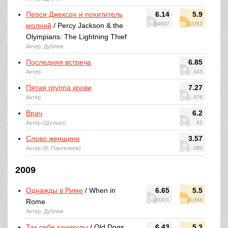
Перси Джексон и похититель
6.14
5.9
54607
112262
молний
/ Percy Jackson & the
Olympians: The Lightning Thief
Актер: Дубляж
Последняя встреча
6.85
Актер
443
Пятая группа крови
7.27
Актер
476
Врач
6.2
Актер (Шунько)
91
Слово женщине
3.57
Актер (В. Пантелеев)
280
2009
Однажды в Риме
/ When in
6.65
5.5
20371
41366
Rome
Актер: Дубляж
Так себе каникулы
/ Old Dogs
6.43
5.3