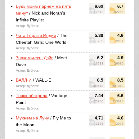
Будь моим парнем на пять
6.69
6.7
12612
62265
минут
/ Nick and Norah's
Infinite Playlist
Актер: Дубляж
Чита Гёрлз в Индии
/ The
5.39
4.6
253
2251
Cheetah Girls: One World
Актер: Дубляж
Знакомьтесь: Дэйв
/ Meet
6.2
4.9
16233
26689
Dave
Актер: Дубляж
ВАЛЛ·И
/ WALL·E
8.5
8.5
Актер: Дубляж
189518
507012
Точка обстрела
/ Vantage
7.44
6.6
25700
113614
Point
Актер: Дубляж
Мухнём на Луну
/ Fly Me to
4.71
4.6
2153
3098
the Moon
Актер: Дубляж