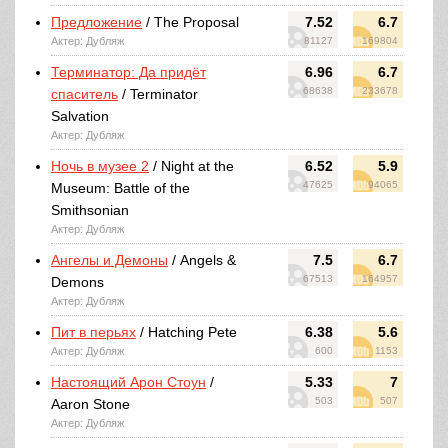
Предложение
/ The Proposal
7.52
6.7
Актер: Дубляж
81127
169804
Терминатор: Да придёт
6.96
6.7
68638
233678
спаситель
/ Terminator
Salvation
Актер: Дубляж
Ночь в музее 2
/ Night at the
6.52
5.9
47625
94065
Museum: Battle of the
Smithsonian
Актер: Дубляж
Ангелы и Демоны
/ Angels &
7.5
6.7
67513
164957
Demons
Актер: Дубляж
Пит в перьях
/ Hatching Pete
6.38
5.6
Актер: Дубляж
600
1153
Настоящий Арон Стоун
/
5.33
7
503
507
Aaron Stone
Актер: Дубляж