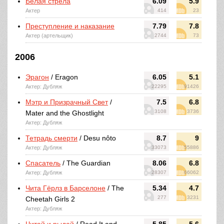
Белая стрела
6.09
5.9
Актер
414
23
Преступление и наказание
7.79
7.8
Актер (артельщик)
2744
73
2006
Эрагон
/ Eragon
6.05
5.1
Актер: Дубляж
22295
91426
Мэтр и Призрачный Свет
/
7.5
6.8
3108
3736
Mater and the Ghostlight
Актер: Дубляж
Тетрадь смерти
/ Desu nôto
8.7
9
Актер: Дубляж
33073
55886
Спасатель
/ The Guardian
8.06
6.8
Актер: Дубляж
28307
66062
Чита Гёрлз в Барселоне
/ The
5.34
4.7
277
3231
Cheetah Girls 2
Актер: Дубляж