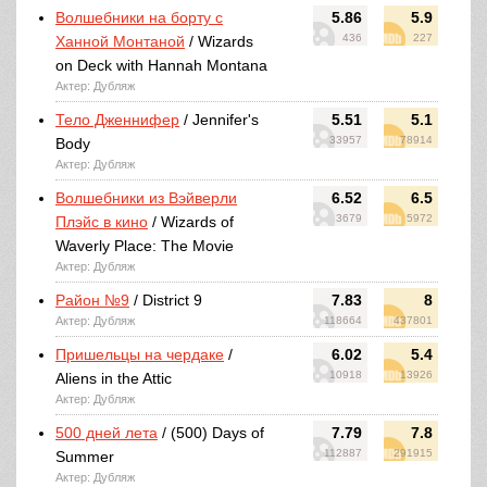
Волшебники на борту с
5.86
5.9
436
227
Ханной Монтаной
/ Wizards
on Deck with Hannah Montana
Актер: Дубляж
Тело Дженнифер
/ Jennifer's
5.51
5.1
33957
78914
Body
Актер: Дубляж
Волшебники из Вэйверли
6.52
6.5
3679
5972
Плэйс в кино
/ Wizards of
Waverly Place: The Movie
Актер: Дубляж
Район №9
/ District 9
7.83
8
Актер: Дубляж
118664
437801
Пришельцы на чердаке
/
6.02
5.4
10918
13926
Aliens in the Attic
Актер: Дубляж
500 дней лета
/ (500) Days of
7.79
7.8
112887
291915
Summer
Актер: Дубляж