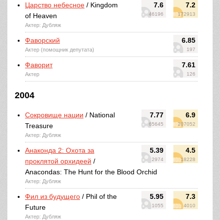
Царство небесное
/ Kingdom
7.6
7.2
46196
172913
of Heaven
Актер: Дубляж
Фаворский
6.85
Актер (помощник депутата)
197
Фаворит
7.61
Актер
126
2004
Сокровище нации
/ National
7.77
6.9
65645
207052
Treasure
Актер: Дубляж
Анаконда 2: Охота за
5.39
4.5
2974
18228
проклятой орхидеей
/
Anacondas: The Hunt for the Blood Orchid
Актер: Дубляж
Фил из будущего
/ Phil of the
5.95
7.3
1055
4010
Future
Актер: Дубляж