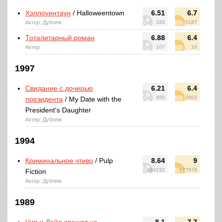
Хэллоуинтаун
/ Halloweentown
6.51
6.7
Актер: Дубляж
326
5187
Тоталитарный роман
6.88
6.4
Актер
107
16
1997
Свидание с дочерью
6.21
6.4
456
2803
президента
/ My Date with the
President's Daughter
Актер: Дубляж
1994
Криминальное чтиво
/ Pulp
8.64
9
184232
977978
Fiction
Актер: Дубляж
1989