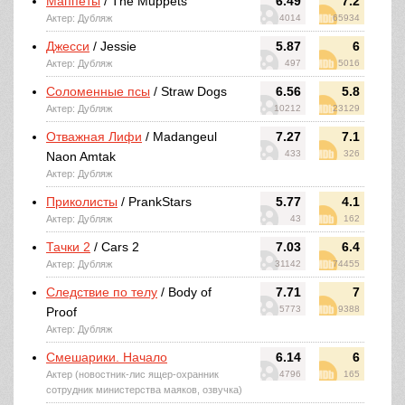
Маппеты
/ The Muppets
6.49
7.2
Актер: Дубляж
4014
65934
Джесси
/ Jessie
5.87
6
Актер: Дубляж
497
5016
Соломенные псы
/ Straw Dogs
6.56
5.8
Актер: Дубляж
10212
23129
Отважная Лифи
/ Madangeul
7.27
7.1
433
326
Naon Amtak
Актер: Дубляж
Приколисты
/ PrankStars
5.77
4.1
Актер: Дубляж
43
162
Тачки 2
/ Cars 2
7.03
6.4
Актер: Дубляж
31142
74455
Следствие по телу
/ Body of
7.71
7
5773
9388
Proof
Актер: Дубляж
Смешарики. Начало
6.14
6
Актер (новостник-лис ящер-охранник
4796
165
сотрудник министерства маяков, озвучка)