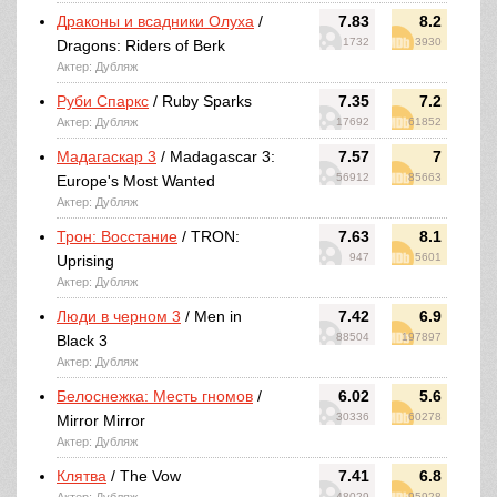
Драконы и всадники Олуха
/
7.83
8.2
1732
3930
Dragons: Riders of Berk
Актер: Дубляж
Руби Спаркс
/ Ruby Sparks
7.35
7.2
Актер: Дубляж
17692
61852
Мадагаскар 3
/ Madagascar 3:
7.57
7
56912
85663
Europe's Most Wanted
Актер: Дубляж
Трон: Восстание
/ TRON:
7.63
8.1
947
5601
Uprising
Актер: Дубляж
Люди в черном 3
/ Men in
7.42
6.9
88504
197897
Black 3
Актер: Дубляж
Белоснежка: Месть гномов
/
6.02
5.6
30336
60278
Mirror Mirror
Актер: Дубляж
Клятва
/ The Vow
7.41
6.8
48029
95928