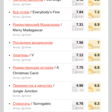
Актер: Дубляж
16003
27259
Всё путём
/ Everybody's Fine
7.84
7.2
Актер: Дубляж
21540
42127
Рождественский Мадагаскар
/
7.31
6.9
6383
2871
Merry Madagascar
Актер: Дубляж
Последнее воскресение
7.56
7
Актер: Дубляж
4992
13246
Vизитеры
/ V
7.12
6.9
Актер: Дубляж
10254
40509
Рождественская история
/ A
7.75
6.8
50064
54472
Christmas Carol
Актер: Дубляж
Перекресток в джунглях
/
4.96
6.6
60
80
Jungle Junction
Актер: Дубляж
Суррогаты
/ Surrogates
6.76
6.3
Актер: Дубляж
68498
135525