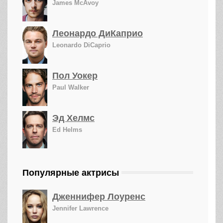
James McAvoy
Леонардо ДиКаприо
Leonardo DiCaprio
Пол Уокер
Paul Walker
Эд Хелмс
Ed Helms
Популярные актрисы
Дженнифер Лоуренс
Jennifer Lawrence