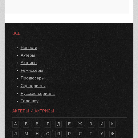
ВСЕ
Новости
Актеры
Актрисы
Режиссеры
Продюсеры
Сценаристы
Русские сериалы
Телешоу
АКТЕРЫ И АКТРИСЫ
А
Б
В
Г
Д
Е
Ж
З
И
К
Л
М
Н
О
П
Р
С
Т
У
Ф