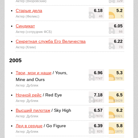
Актер (Вноровский)
129
Старые дела
6.18
5.2
Актер (Феликс)
46
5
Синдикат
6.05
Актер (сотрудник ФСБ)
66
Секретная служба Его Величества
6.22
Актер (Клим)
73
2005
Твои, мои и наши
/ Yours,
6.96
5.3
7747
17978
Mine and Ours
Актер: Дубляж
Ночной рейс
/ Red Eye
7.18
6.5
Актер: Дубляж
19197
83428
Высший пилотаж
/ Sky High
6.57
6.2
Актер: Дубляж
7670
50321
Лед в сердце
/ Go Figure
6.39
5.8
Актер: Дубляж
826
1870