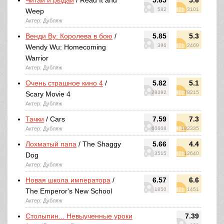
Читай и рыдай
/ Read It and
5.85
5.6
582
3101
Weep
Актер: Дубляж
Венди Ву: Королева в бою
/
5.85
5.3
396
2469
Wendy Wu: Homecoming
Warrior
Актер: Дубляж
Очень страшное кино 4
/
5.82
5.1
29392
78215
Scary Movie 4
Актер: Дубляж
Тачки
/ Cars
7.59
7.3
Актер: Дубляж
60608
182335
Лохматый папа
/ The Shaggy
5.66
4.4
3515
12640
Dog
Актер: Дубляж
Новая школа императора
/
6.57
6.6
1850
1451
The Emperor's New School
Актер: Дубляж
Столыпин... Невыученные уроки
7.39