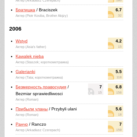
Актер (Arkadiusz Czerepach)
180
Братишка
/ Braciszek
6.7
Актер (Piotr Kosiba, Brother Alojzy)
32
2006
Wstyd
4.2
Актер (Asia's father)
15
Kawalek nieba
Актер (Staszek; короткометражка)
Galerianki
5.5
Актер (Tata; короткометражка)
118
Безмерность правосудия
/
7
6.8
15
156
Bezmiar sprawiedliwosci
Актер (Roman)
Прибыли уланы
/ Przybyli ulani
5.6
Актер (Roman)
18
Ранчо
/ Ranczo
7
Актер (Arkadiusz Czerepach)
159