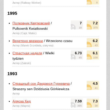
Актер (Railway Worker)
8
1995
Полковник Квятковский
/
7
7.2
18
375
Pulkownik Kwiatkowski
Актер (Capt. Malec)
Веретено времени
/ Wrzeciono czasu
6.2
Актер (Marek Grzebiela, озвучка)
43
Страстная неделя
/ Wielki
6.73
6.1
45
109
tydzien
Актер (Zaleski)
1993
Страшный сон Дзидзюся Гуркевича
/
4.5
41
Straszny sen Dzidziusia Górkiewicza
Актер
Аляска Кид
7.59
7.3
Актер (Марти)
395
38