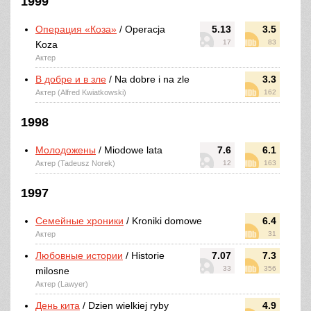
1999
Операция «Коза»
/ Operacja
5.13
3.5
17
83
Koza
Актер
В добре и в зле
/ Na dobre i na zle
3.3
Актер (Alfred Kwiatkowski)
162
1998
Молодожены
/ Miodowe lata
7.6
6.1
Актер (Tadeusz Norek)
12
163
1997
Семейные хроники
/ Kroniki domowe
6.4
Актер
31
Любовные истории
/ Historie
7.07
7.3
33
356
milosne
Актер (Lawyer)
День кита
/ Dzien wielkiej ryby
4.9