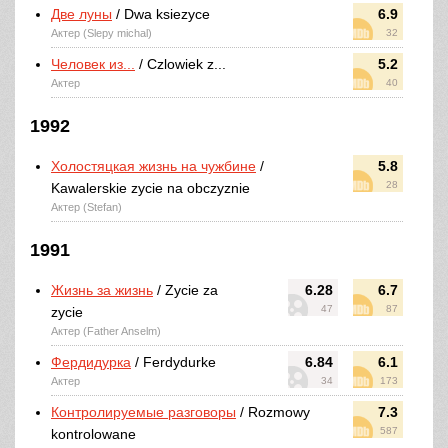
Две луны
/ Dwa ksiezyce
6.9
Актер (Slepy michal)
32
Человек из...
/ Czlowiek z...
5.2
Актер
40
1992
Холостяцкая жизнь на чужбине
/
5.8
28
Kawalerskie zycie na obczyznie
Актер (Stefan)
1991
Жизнь за жизнь
/ Zycie za
6.28
6.7
47
87
zycie
Актер (Father Anselm)
Фердидурка
/ Ferdydurke
6.84
6.1
Актер
34
173
Контролируемые разговоры
/ Rozmowy
7.3
587
kontrolowane