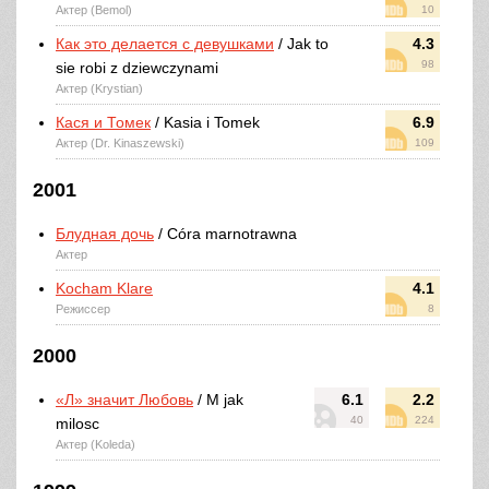
Актер (Bemol)
10
Как это делается с девушками
/ Jak to
4.3
98
sie robi z dziewczynami
Актер (Krystian)
Кася и Томек
/ Kasia i Tomek
6.9
Актер (Dr. Kinaszewski)
109
2001
Блудная дочь
/ Córa marnotrawna
Актер
Kocham Klare
4.1
Режиссер
8
2000
«Л» значит Любовь
/ M jak
6.1
2.2
40
224
milosc
Актер (Koleda)