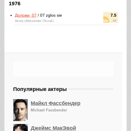
1976
Доложи, 07
/ 07 zglos sie
7.5
Актер (Aleksander Olczak)
94
Популярные актеры
Майкл Фассбендер
Michael Fassbender
Джеймс МакЭвой