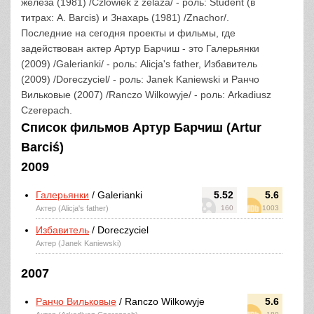
железа (1981) /Czlowiek z zelaza/ - роль: Student (в
титрах: A. Barcis) и Знахарь (1981) /Znachor/.
Последние на сегодня проекты и фильмы, где
задействован актер Артур Барчиш - это Галерьянки
(2009) /Galerianki/ - роль: Alicja's father, Избавитель
(2009) /Doreczyciel/ - роль: Janek Kaniewski и Ранчо
Вильковые (2007) /Ranczo Wilkowyje/ - роль: Arkadiusz
Czerepach.
Список фильмов Артур Барчиш (Artur
Barciś)
2009
Галерьянки
/ Galerianki
5.52
5.6
Актер (Alicja's father)
160
1003
Избавитель
/ Doreczyciel
Актер (Janek Kaniewski)
2007
Ранчо Вильковые
/ Ranczo Wilkowyje
5.6