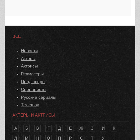
ВСЕ
Новости
Актеры
Актрисы
Режиссеры
Продюсеры
Сценаристы
Русские сериалы
Телешоу
АКТЕРЫ И АКТРИСЫ
А
Б
В
Г
Д
Е
Ж
З
И
К
Л
М
Н
О
П
Р
С
Т
У
Ф