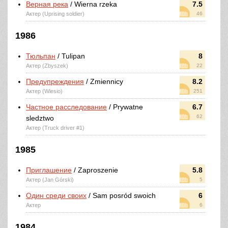
Верная река
/ Wierna rzeka
7.5
Актер (Uprising soldier)
46
1986
Тюльпан
/ Tulipan
8
Актер (Zbyszek)
22
Предупреждения
/ Zmiennicy
8.2
Актер (Wiesio)
251
Частное расследование
/ Prywatne
6.7
62
sledztwo
Актер (Truck driver #1)
1985
Приглашение
/ Zaproszenie
5.8
Актер (Jan Górski)
5
Один среди своих
/ Sam posród swoich
6
Актер
6
1984