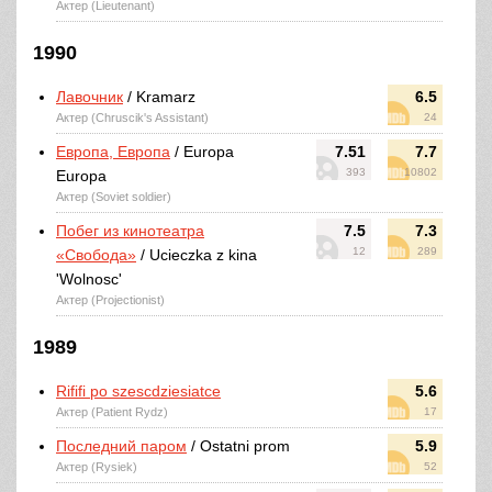
Актер (Lieutenant)
1990
Лавочник
/ Kramarz
6.5
Актер (Chruscik's Assistant)
24
Европа, Европа
/ Europa
7.51
7.7
393
10802
Europa
Актер (Soviet soldier)
Побег из кинотеатра
7.5
7.3
12
289
«Свобода»
/ Ucieczka z kina
'Wolnosc'
Актер (Projectionist)
1989
Rififi po szescdziesiatce
5.6
Актер (Patient Rydz)
17
Последний паром
/ Ostatni prom
5.9
Актер (Rysiek)
52