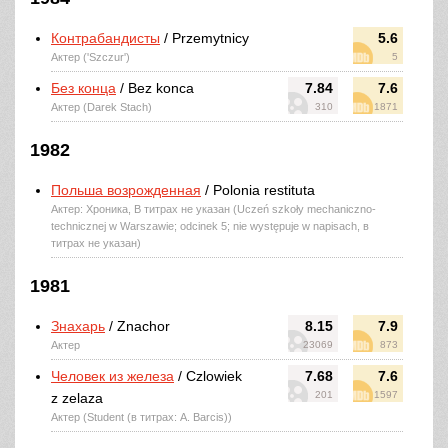
Контрабандисты
/ Przemytnicy
5.6
Актер ('Szczur')
5
Без конца
/ Bez konca
7.84
7.6
Актер (Darek Stach)
310
1871
1982
Польша возрожденная
/ Polonia restituta
Актер: Хроника, В титрах не указан (Uczeń szkoły mechaniczno-
technicznej w Warszawie; odcinek 5; nie występuje w napisach, в
титрах не указан)
1981
Знахарь
/ Znachor
8.15
7.9
Актер
23069
873
Человек из железа
/ Czlowiek
7.68
7.6
201
1597
z zelaza
Актер (Student (в титрах: A. Barcis))