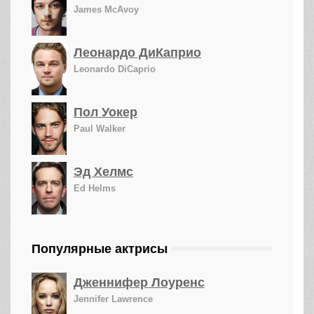
James McAvoy
Леонардо ДиКаприо
Leonardo DiCaprio
Пол Уокер
Paul Walker
Эд Хелмс
Ed Helms
Популярные актрисы
Дженнифер Лоуренс
Jennifer Lawrence