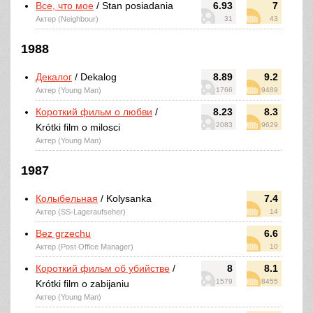
Все, что мое
/ Stan posiadania
6.93
7
Актер (Neighbour)
31
43
1988
Декалог
/ Dekalog
8.89
9.2
Актер (Young Man)
1766
9489
Короткий фильм о любви
/
8.23
8.3
2083
9629
Krótki film o milosci
Актер (Young Man)
1987
Колыбельная
/ Kolysanka
7.4
Актер (SS-Lageraufseher)
14
Bez grzechu
6.6
Актер (Post Office Manager)
10
Короткий фильм об убийстве
/
8
8.1
1579
8455
Krótki film o zabijaniu
Актер (Young Man)