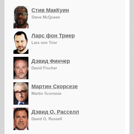
Стив МакКуин
Steve McQueen
Ларс фон Триер
Lars von Trier
Дэвид Финчер
David Fincher
Мартин Скорсезе
Martin Scorsese
Дэвид О. Расселл
David O. Russell