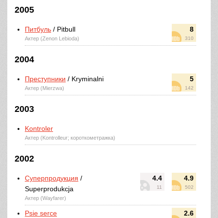
2005
Питбуль
/ Pitbull
8
Актер (Zenon Lebioda)
310
2004
Преступники
/ Kryminalni
5
Актер (Mierzwa)
142
2003
Kontroler
Актер (Kontrolleur; короткометражка)
2002
Суперпродукция
/
4.4
4.9
11
502
Superprodukcja
Актер (Wayfarer)
Psie serce
2.6