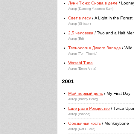
Луни Тюнз: Снова в деле
/ Looney
Актер (Dancing Yosemite Sam)
Свет в лесу
/ A Light in the Forest
Актер (Sinister)
2,5 человека
/ Two and a Half Me
Актер (Ed)
Технология Дикого Запада
/ Wild
Актер (Tom Thumb)
Wasabi Tuna
Актер (Eenie Anna)
2001
Мой первый день
/ My First Day
Актер (Buddy Bear;)
Еще раз в Рождество
/ Twice Upo
Актер (Wahoo)
Обезьянья кость
/ Monkeybone
Актер (Rat Guard)