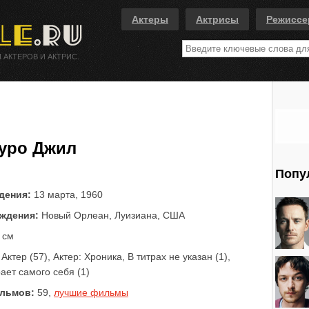
Актеры
Актрисы
Режисс
 АКТЕРОВ И АКТРИС.
уро Джил
Попу
дения:
13 марта, 1960
ждения:
Новый Орлеан, Луизиана, США
 см
Актер (57), Актер: Хроника, В титрах не указан (1),
рает самого себя (1)
льмов:
59,
лучшие фильмы