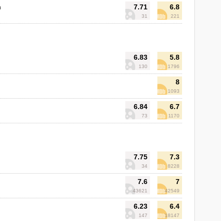
n
7.71
6.8
31
221
6.83
5.8
130
1796
8
1093
6.84
6.7
73
1170
7.75
7.3
34
8228
7.6
7
43621
42549
6.23
6.4
147
18147