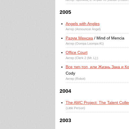
2005
Angels with Angles
Актер (Announcer Angel)
Разум Менсиа
/ Mind of Mencia
Актер (Oompa Loompa #1)
Office Court
Актер (Clerk 2 (Mr. L);)
Все тип-топ, или Жизнь Зака и К
Cody
Актер (Robot)
2004
The AMC Project: The Talent Colle
(Little Person)
2003