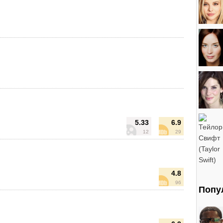
5.33
6.9
12
29
4.8
96
Попу