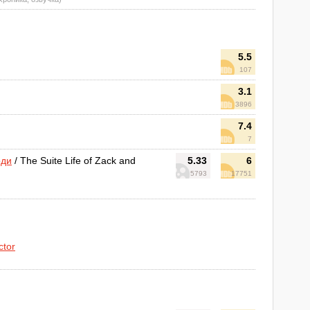
5.5
107
3.1
3896
7.4
7
оди
/ The Suite Life of Zack and
5.33
6
5793
17751
ctor