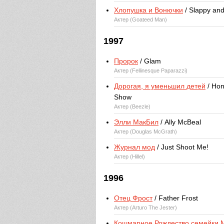
Хлопушка и Вонючки
/ Slappy and
Актер (Goateed Man)
1997
Пророк
/ Glam
Актер (Fellinesque Paparazzi)
Дорогая, я уменьшил детей
/ Hon
Show
Актер (Beezle)
Элли МакБил
/ Ally McBeal
Актер (Douglas McGrath)
Журнал мод
/ Just Shoot Me!
Актер (Hillel)
1996
Отец Фрост
/ Father Frost
Актер (Arturo The Jester)
Кошмарное Рождество семейки 