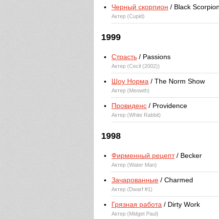
Черный скорпион
/ Black Scorpio
Актер (Cupid)
1999
Страсть
/ Passions
Актер (Cecil (2002))
Шоу Норма
/ The Norm Show
Актер (Meowth)
Провиденс
/ Providence
Актер (White Rabbit)
1998
Фирменный рецепт
/ Becker
Актер (Water Man)
Зачарованные
/ Charmed
Актер (Dwarf #1)
Грязная работа
/ Dirty Work
Актер (Midget Paul)