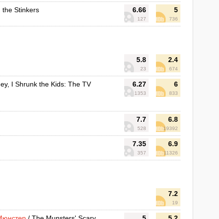
 the Stinkers
6.66
5
127
736
5.8
2.4
23
674
ey, I Shrunk the Kids: The TV
6.27
6
1353
833
7.7
6.8
528
19392
7.35
6.9
357
11326
7.2
19
Мюнстер
/ The Munsters' Scary
5
5.2