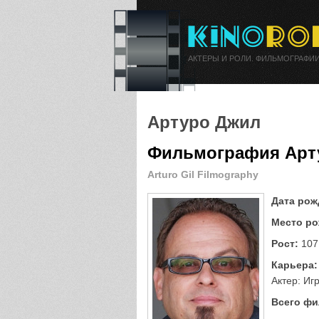
АКТЕРЫ И РОЛИ. ФИЛЬМОГРАФИИ
Артуро Джил
Фильмография Арт
Arturo Gil Filmography
Дата рож
Место ро
Рост:
107
Карьера:
Актер: Иг
Всего фи