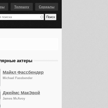
еры
Телешоу
Сериалы
лярные актеры
Майкл Фассбендер
Michael Fassbender
Джеймс МакЭвой
James McAvoy