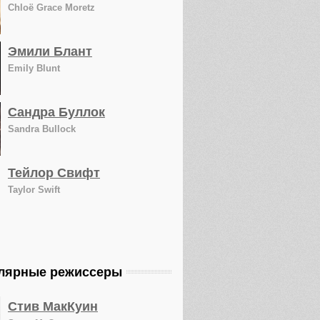
Chloë Grace Moretz
Эмили Блант
Emily Blunt
Сандра Буллок
Sandra Bullock
Тейлор Свифт
Taylor Swift
лярные режиссеры
Стив МакКуин