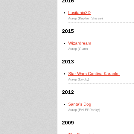
2016
Lusitania3D
Актер (Kapitain Shissie)
2015
Wizardream
Актер (Giant)
2013
Star Wars Cantina Karaoke
Актер (Ewok;)
2012
Santa's Dog
Актер (Evil Elf Rocky)
2009