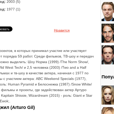
од:
2003 (5)
од:
1977 (1)
Нравится
оектов, в которых принимал участие или участвует
ет порядка 59 работ. Среди фильмов, ТВ-шоу и передач
 можно выделить: Шоу Норма (1999) /The Norm Show/,
ld West Tech/ и 2,5 человека (2003) /Two and a Half
ьмах и тв-шоу в качестве актера, начиная с 1977 по
Попу
 с участием актера: ABC Weekend Specials (1977),
 роль: Human Pyramid и Белоснежка (1987) /Snow White/
я фильмы и проекты, где задействован актер Артуро
 Kapitain Shissie, Wizardream (2015) - роль: Giant и Star
 Ewok;.
ил (Arturo Gil)