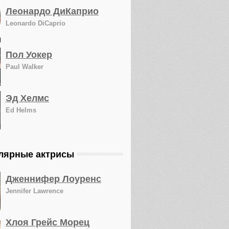
Леонардо ДиКаприо
Leonardo DiCaprio
Пол Уокер
Paul Walker
Эд Хелмс
Ed Helms
лярные актрисы
Дженнифер Лоуренс
Jennifer Lawrence
Хлоя Грейс Морец