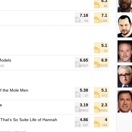
6.3
48
7.18
7.1
63
1288
5.1
16
Models
6.65
6.9
il))
12417
175379
of the Mole Men
5.38
5.1
17
671
ie
3.19
2.3
20801
78341
 That's So Suite Life of Hannah
4.86
4
147
196
 хроника, озвучка)