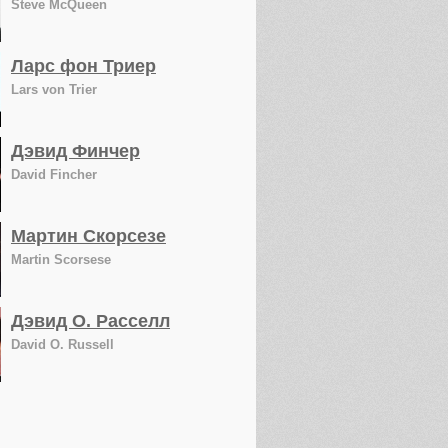
Steve McQueen
Ларс фон Триер
Lars von Trier
Дэвид Финчер
David Fincher
Мартин Скорсезе
Martin Scorsese
Дэвид О. Расселл
David O. Russell