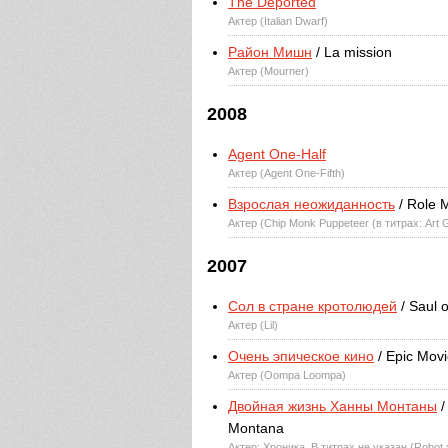
The Deported
Актер (Italian Dwarf)
Район Мишн
/ La mission
Актер (Mourner)
2008
Agent One-Half
Актер (Agent One-Fifth)
Взрослая неожиданность
/ Role 
Актер (Chip Monk Puppeteer (в титрах: Art G
2007
Сол в стране кротолюдей
/ Saul 
Актер (Lil)
Очень эпическое кино
/ Epic Mov
Актер (Oompa Loompa)
Двойная жизнь Ханны Монтаны
/
Montana
Актер: Хроника, В титрах не указан (Robot