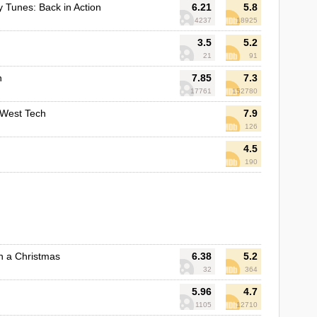
 Tunes: Back in Action
6.21
5.8
4237
18925
3.5
5.2
21
91
n
7.85
7.3
17761
152780
 West Tech
7.9
126
4.5
190
n a Christmas
6.38
5.2
32
364
5.96
4.7
1105
12710