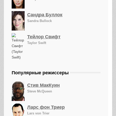
Сандра Буллок
Sandra Bullock
Тейлор Свифт
Taylor Swift
Популярные режиссеры
Стив МакКуин
Steve McQueen
Ларс фон Триер
Lars von Trier