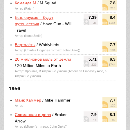
Команда М
/ M Squad
7.8
Актер (Patch)
214
Есть оружие – будут
7.39
8.4
38
1145
путешествия
/ Have Gun - Will
Travel
Актер (Keno Smith)
Вертолёты
/ Whirlybirds
7.7
Актер (Charles Hogan (в титрах: John Duke))
134
20 миллионов миль от Земли
5.71
6.3
229
3744
/ 20 Million Miles to Earth
Актер: Хроника, В титрах не указан (American Embassy Aide, в
титрах не указан)
1956
Майк Хаммер
/ Mike Hammer
7.7
Актер
125
Сломанная стрела
/ Broken
7.9
8.1
16
92
Arrow
Актер (Migue (в титрах: John Duke))