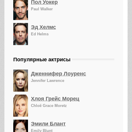
Пол Уокер
Paul Walker
Эд Хелмс
Ed Helms
Популярные актрисы
Дженнифер Лоуренс
Jennifer Lawrence
Хлоя Грейс Морец
Chloë Grace Moretz
Эмили Блант
Emily Blunt