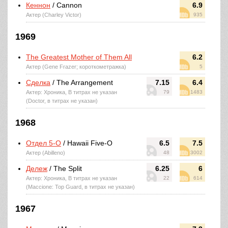
Кеннон
/ Cannon
6.9
Актер (Charley Victor)
935
1969
The Greatest Mother of Them All
6.2
Актер (Gene Frazer; короткометражка)
5
Сделка
/ The Arrangement
7.15
6.4
Актер: Хроника, В титрах не указан
79
1483
(Doctor, в титрах не указан)
1968
Отдел 5-O
/ Hawaii Five-O
6.5
7.5
Актер (Abilleno)
48
3002
Дележ
/ The Split
6.25
6
Актер: Хроника, В титрах не указан
22
614
(Maccione: Top Guard, в титрах не указан)
1967