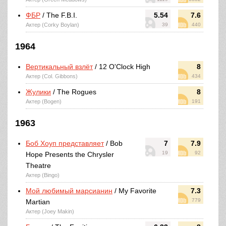
ФБР
/ The F.B.I.
5.54
7.6
Актер (Corky Boylan)
39
440
1964
Вертикальный взлёт
/ 12 O'Clock High
8
Актер (Col. Gibbons)
434
Жулики
/ The Rogues
8
Актер (Bogen)
191
1963
Боб Хоуп представляет
/ Bob
7
7.9
19
92
Hope Presents the Chrysler
Theatre
Актер (Bingo)
Мой любимый марсианин
/ My Favorite
7.3
779
Martian
Актер (Joey Makin)