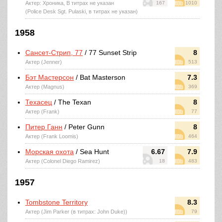
Актер: Хроника, В титрах не указан
167
1010
(Police Desk Sgt. Pulaski, в титрах не указан)
1958
Сансет-Стрип, 77
/ 77 Sunset Strip
8
Актер (Jenner)
513
Бэт Мастерсон
/ Bat Masterson
7.3
Актер (Magnus)
369
Техасец
/ The Texan
8
Актер (Frank)
77
Питер Ганн
/ Peter Gunn
8
Актер (Frank Loomis)
464
Морская охота
/ Sea Hunt
6.67
7.9
Актер (Colonel Diego Ramirez)
18
483
1957
Tombstone Territory
8.3
Актер (Jim Parker (в титрах: John Duke))
79