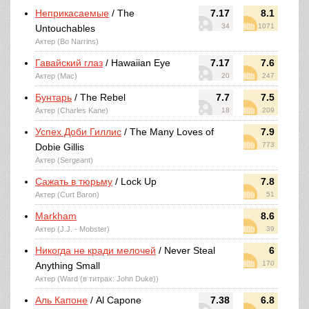
Неприкасаемые
/ The
7.17
8.1
34
1071
Untouchables
Актер (Bo Narrins)
Гавайский глаз
/ Hawaiian Eye
7.17
7.6
Актер (Mac)
20
247
Бунтарь
/ The Rebel
7.7
7.5
Актер (Charles Kane)
18
209
Успех Доби Гиллис
/ The Many Loves of
7.9
773
Dobie Gillis
Актер (Sergeant)
Сажать в тюрьму
/ Lock Up
7.8
Актер (Curt Baron)
51
Markham
8.6
Актер (J.J. - Mobster)
39
Никогда не кради мелочей
/ Never Steal
6
170
Anything Small
Актер (Ward (в титрах: John Duke))
Аль Капоне
/ Al Capone
7.38
6.8