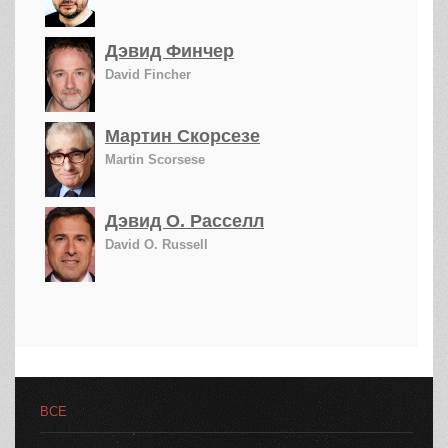
Дэвид Финчер
David Fincher
Мартин Скорсезе
Martin Scorsese
Дэвид О. Расселл
David O. Russell
ВСЕ