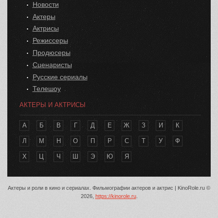
Новости
Актеры
Актрисы
Режиссеры
Продюсеры
Сценаристы
Русские сериалы
Телешоу
АКТЕРЫ И АКТРИСЫ
А
Б
В
Г
Д
Е
Ж
З
И
К
Л
М
Н
О
П
Р
С
Т
У
Ф
Х
Ц
Ч
Ш
Э
Ю
Я
Актеры и роли в кино и сериалах. Фильмографии актеров и актрис | KinoRole.ru ©
2026,
https://kinorole.ru
.