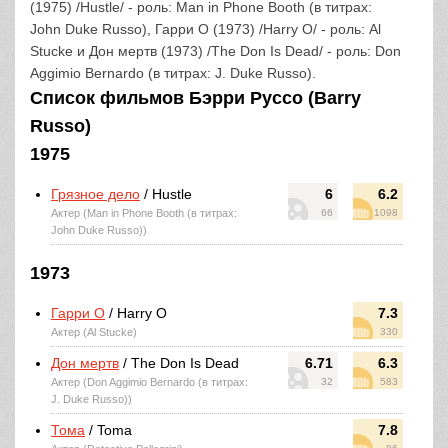
(1975) /Hustle/ - роль: Man in Phone Booth (в титрах:
John Duke Russo), Гарри О (1973) /Harry O/ - роль: Al
Stucke и Дон мертв (1973) /The Don Is Dead/ - роль: Don
Aggimio Bernardo (в титрах: J. Duke Russo).
Список фильмов Бэрри Руссо (Barry
Russo)
1975
Грязное дело
/ Hustle
6
6.2
Актер (Man in Phone Booth (в титрах:
66
1098
John Duke Russo))
1973
Гарри О
/ Harry O
7.3
Актер (Al Stucke)
330
Дон мертв
/ The Don Is Dead
6.71
6.3
Актер (Don Aggimio Bernardo (в титрах:
32
583
J. Duke Russo))
Тома
/ Toma
7.8