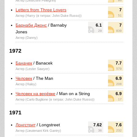
Актер (Detective Pellegrini)
86
Letters from Three Lovers
7
Актер (Harry (в титрах: John Duke Russo))
51
Барнаби Джонс
/ Barnaby
6.1
7
29
839
Jones
Актер (Danny)
1972
Баначек
/ Banacek
7.7
Актер (Lester Sawyer)
579
Человек
/ The Man
6.9
Актер (Haley)
208
Человек на верёвке
/ Man on a String
6.9
Актер (Carlo Buglione (в титрах: John Duke Russo))
17
1971
Лонгстрит
/ Longstreet
7.62
7.6
Актер (Lieutenant Kirk Gantry)
36
232