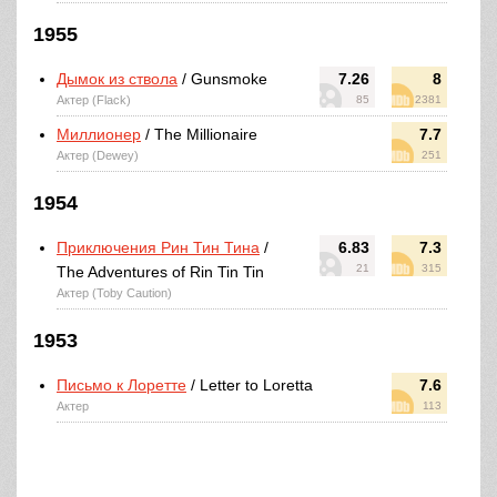
1955
Дымок из ствола
/ Gunsmoke
7.26
8
Актер (Flack)
85
2381
Миллионер
/ The Millionaire
7.7
Актер (Dewey)
251
1954
Приключения Рин Тин Тина
/
6.83
7.3
21
315
The Adventures of Rin Tin Tin
Актер (Toby Caution)
1953
Письмо к Лоретте
/ Letter to Loretta
7.6
Актер
113