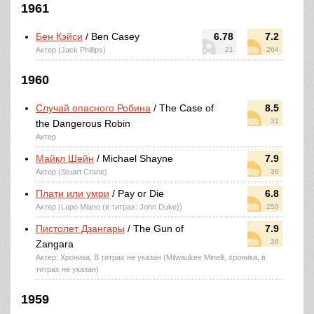
1961
Бен Кэйси
/ Ben Casey
6.78
7.2
Актер (Jack Phillips)
21
264
1960
Случай опасного Робина
/ The Case of
8.5
31
the Dangerous Robin
Актер
Майкл Шейн
/ Michael Shayne
7.9
Актер (Stuart Crane)
36
Плати или умри
/ Pay or Die
6.8
Актер (Lupo Miano (в титрах: John Duke))
259
Пистолет Дзангары
/ The Gun of
7.9
26
Zangara
Актер: Хроника, В титрах не указан (Milwaukee Minelli, хроника, в
титрах не указан)
1959