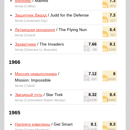
Менникс
/ Mannix
7.3
Актер (Caffey)
973
Защитник Джадд
/ Judd for the Defense
7.3
Актер (Lieutenant Day)
117
Летающая монахиня
/ The Flying Nun
6.4
Актер (Guard)
707
Захватчики
/ The Invaders
7.66
8.1
Актер (Detective Lt. Alvarado)
80
1240
1966
Миссия невыполнима
/
7.12
8
167
4030
Mission: Impossible
Актер (Cabot)
Звездный путь
/ Star Trek
8.32
8.4
Актер (Commodore Robert Wesley)
4196
34986
1965
Напряги извилины
/ Get Smart
8.1
8.3
Актер (Green Meadows)
1119
6882