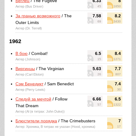
Беглец
/ The Fugitive
6.33
8
Актер (Bus Driver)
45
1650
За гранью возможного
/ The
7.58
8.2
69
3430
Outer Limits
Актер (Dr. Terrell)
1962
В бою
/ Combat!
6.5
8.4
Актер (Johnson)
15
1271
Виргинцы
/ The Virginian
5.63
7.7
Актер (Carl Elston)
26
807
Сэм Бенедикт
/ Sam Benedict
7.4
Актер (Perry Lewis)
30
Следуй за мечтой
/ Follow
6.66
6.5
57
1322
That Dream
Актер (Al (в титрах: John Duke))
Блюстители порядка
/ The Crimebusters
7
Актер: Хроника, В титрах не указан (Hood, хроника)
17