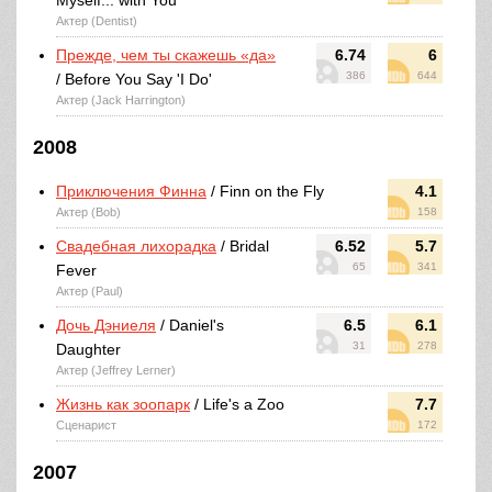
Myself... with You
Актер (Dentist)
Прежде, чем ты скажешь «да»
6.74
6
386
644
/ Before You Say 'I Do'
Актер (Jack Harrington)
2008
Приключения Финна
/ Finn on the Fly
4.1
Актер (Bob)
158
Свадебная лихорадка
/ Bridal
6.52
5.7
65
341
Fever
Актер (Paul)
Дочь Дэниеля
/ Daniel's
6.5
6.1
31
278
Daughter
Актер (Jeffrey Lerner)
Жизнь как зоопарк
/ Life's a Zoo
7.7
Сценарист
172
2007