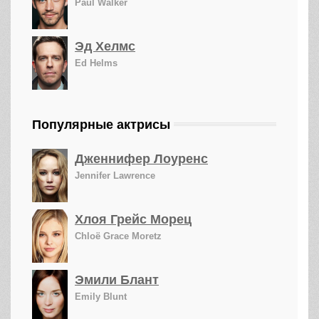
Paul Walker
Эд Хелмс
Ed Helms
Популярные актрисы
Дженнифер Лоуренс
Jennifer Lawrence
Хлоя Грейс Морец
Chloë Grace Moretz
Эмили Блант
Emily Blunt