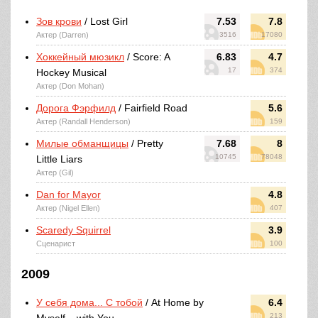
Зов крови
/ Lost Girl
7.53
7.8
Актер (Darren)
3516
17080
Хоккейный мюзикл
/ Score: A
6.83
4.7
17
374
Hockey Musical
Актер (Don Mohan)
Дорога Фэрфилд
/ Fairfield Road
5.6
Актер (Randall Henderson)
159
Милые обманщицы
/ Pretty
7.68
8
10745
78048
Little Liars
Актер (Gil)
Dan for Mayor
4.8
Актер (Nigel Ellen)
407
Scaredy Squirrel
3.9
Сценарист
100
2009
У себя дома... С тобой
/ At Home by
6.4
213