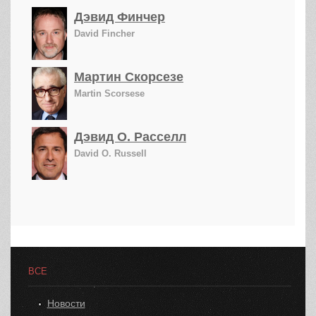
Дэвид Финчер
David Fincher
Мартин Скорсезе
Martin Scorsese
Дэвид О. Расселл
David O. Russell
ВСЕ
Новости