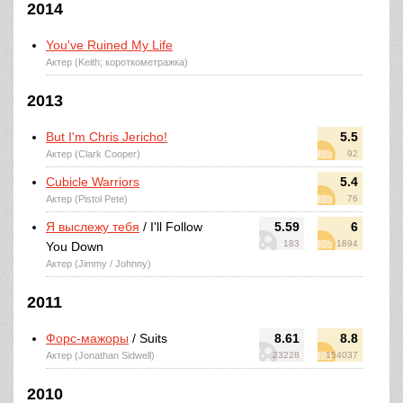
2014
You've Ruined My Life
Актер (Keith; короткометражка)
2013
But I'm Chris Jericho!
5.5
Актер (Clark Cooper)
92
Cubicle Warriors
5.4
Актер (Pistol Pete)
76
Я выслежу тебя
/ I'll Follow
5.59
6
183
1894
You Down
Актер (Jimmy / Johnny)
2011
Форс-мажоры
/ Suits
8.61
8.8
Актер (Jonathan Sidwell)
23228
154037
2010