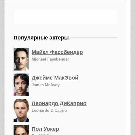
Популярные актеры
Майкл Фассбендер
Michael Fassbender
Джеймс МакЭвой
James McAvoy
Леонардо ДиКаприо
Leonardo DiCaprio
Пол Уокер