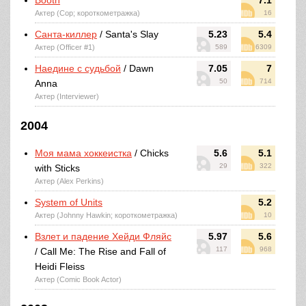
Booth
7.1
Актер (Cop; короткометражка)
16
Санта-киллер
/ Santa's Slay
5.23
5.4
Актер (Officer #1)
589
6309
Наедине с судьбой
/ Dawn
7.05
7
50
714
Anna
Актер (Interviewer)
2004
Моя мама хоккеистка
/ Chicks
5.6
5.1
29
322
with Sticks
Актер (Alex Perkins)
System of Units
5.2
Актер (Johnny Hawkin; короткометражка)
10
Взлет и падение Хейди Фляйс
5.97
5.6
117
968
/ Call Me: The Rise and Fall of
Heidi Fleiss
Актер (Comic Book Actor)