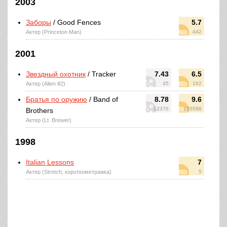
2003
Заборы
/ Good Fences
5.7
Актер (Princeton Man)
442
2001
Звездный охотник
/ Tracker
7.43
6.5
Актер (Alien #2)
45
162
Братья по оружию
/ Band of
8.78
9.6
12376
155598
Brothers
Актер (Lt. Brewer)
1998
Italian Lessons
7
Актер (Stretch; короткометражка)
5