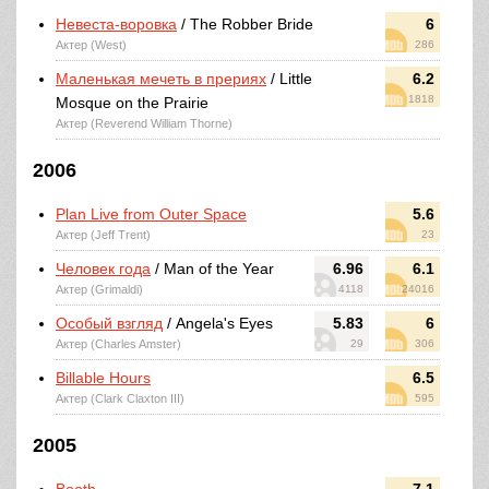
Невеста-воровка
/ The Robber Bride
6
Актер (West)
286
Маленькая мечеть в прериях
/ Little
6.2
1818
Mosque on the Prairie
Актер (Reverend William Thorne)
2006
Plan Live from Outer Space
5.6
Актер (Jeff Trent)
23
Человек года
/ Man of the Year
6.96
6.1
Актер (Grimaldi)
4118
24016
Особый взгляд
/ Angela's Eyes
5.83
6
Актер (Charles Amster)
29
306
Billable Hours
6.5
Актер (Clark Claxton III)
595
2005