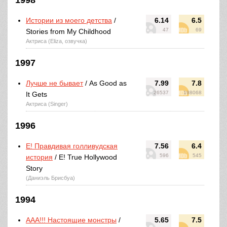
1998
Истории из моего детства
/
6.14
6.5
47
69
Stories from My Childhood
Актриса (Eliza, озвучка)
1997
Лучше не бывает
/ As Good as
7.99
7.8
26537
198068
It Gets
Актриса (Singer)
1996
E! Правдивая голливудская
7.56
6.4
596
545
история
/ E! True Hollywood
Story
(Даниэль Брисбуа)
1994
ААА!!! Настоящие монстры
/
5.65
7.5