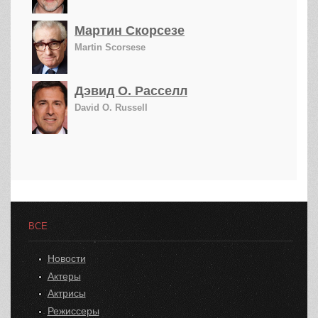
Мартин Скорсезе
Martin Scorsese
Дэвид О. Расселл
David O. Russell
ВСЕ
Новости
Актеры
Актрисы
Режиссеры