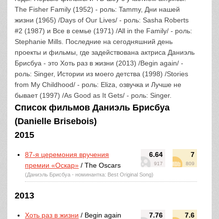
The Fisher Family (1952) - роль: Tammy, Дни нашей
жизни (1965) /Days of Our Lives/ - роль: Sasha Roberts
#2 (1987) и Все в семье (1971) /All in the Family/ - роль:
Stephanie Mills. Последние на сегодняшний день
проекты и фильмы, где задействована актриса Даниэль
Брисбуа - это Хоть раз в жизни (2013) /Begin again/ -
роль: Singer, Истории из моего детства (1998) /Stories
from My Childhood/ - роль: Eliza, озвучка и Лучше не
бывает (1997) /As Good as It Gets/ - роль: Singer.
Список фильмов Даниэль Брисбуа
(Danielle Brisebois)
2015
87-я церемония вручения
6.64
7
917
809
премии «Оскар»
/ The Oscars
(Даниэль Брисбуа - номинантка: Best Original Song)
2013
Хоть раз в жизни
/ Begin again
7.76
7.6