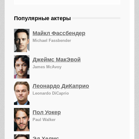
Популярные актеры
Майкл Фассбендер
Michael Fassbender
Джеймс МакЭвой
James McAvoy
Леонардо ДиКаприо
Leonardo DiCaprio
Пол Уокер
Paul Walker
Эд Хелмс