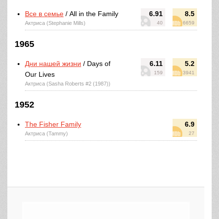
Все в семье
/ All in the Family
6.91
8.5
Актриса (Stephanie Mills)
40
6659
1965
Дни нашей жизни
/ Days of
6.11
5.2
159
3941
Our Lives
Актриса (Sasha Roberts #2 (1987))
1952
The Fisher Family
6.9
Актриса (Tammy)
27