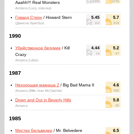
3356
4778
Aaahh!!! Real Monsters
Актриса (Lucy, озвучка)
Говард Стерн
/ Howard Stern
5.45
5.7
(Даниэль Брисбуа)
112
619
1990
Убийственное безумие
/ Kill
4.44
5.2
14
67
Crazy
Актриса (Libby)
1987
Нехорошая мамаша 2
/ Big Bad Mama II
4.6
Актриса (Billie Jean McClatchie)
500
Down and Out in Beverly Hills
5.8
Актриса
30
1985
Мистер Бельведер
/ Mr. Belvedere
6.5