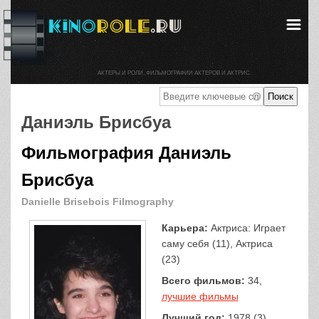
АКТЕРЫ И РОЛИ. ФИЛЬМОГРАФИИ АКТЕРОВ И АКТРИС.
Даниэль Брисбуа
Фильмография Даниэль
Брисбуа
Danielle Brisebois Filmography
Карьера:
Актриса: Играет
саму себя (11), Актриса
(23)
Всего фильмов:
34,
лучшие фильмы
Лучший год:
1978 (3)