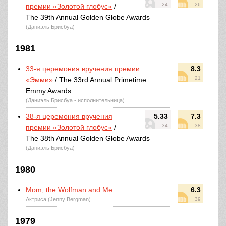
24
26
премии «Золотой глобус»
/
The 39th Annual Golden Globe Awards
(Даниэль Брисбуа)
1981
33-я церемония вручения премии
8.3
21
«Эмми»
/ The 33rd Annual Primetime
Emmy Awards
(Даниэль Брисбуа - исполнительница)
38-я церемония вручения
5.33
7.3
34
38
премии «Золотой глобус»
/
The 38th Annual Golden Globe Awards
(Даниэль Брисбуа)
1980
Mom, the Wolfman and Me
6.3
Актриса (Jenny Bergman)
39
1979