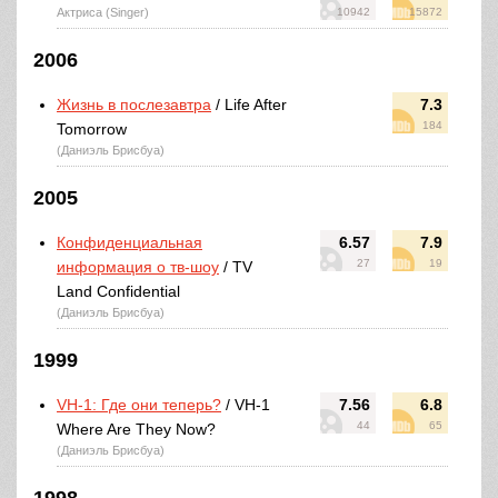
Актриса (Singer)
10942
15872
2006
Жизнь в послезавтра
/ Life After
7.3
184
Tomorrow
(Даниэль Брисбуа)
2005
Конфиденциальная
6.57
7.9
27
19
информация о тв-шоу
/ TV
Land Confidential
(Даниэль Брисбуа)
1999
VH-1: Где они теперь?
/ VH-1
7.56
6.8
44
65
Where Are They Now?
(Даниэль Брисбуа)