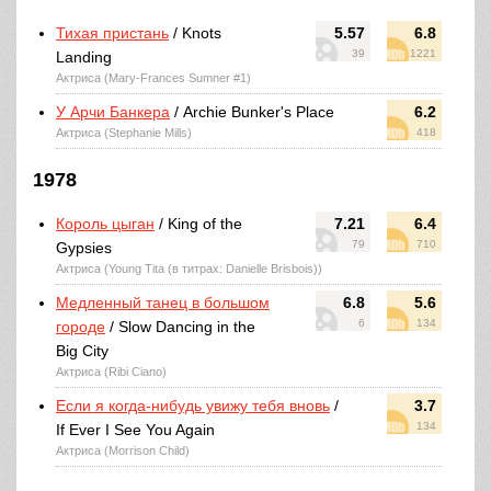
Тихая пристань
/ Knots
5.57
6.8
39
1221
Landing
Актриса (Mary-Frances Sumner #1)
У Арчи Банкера
/ Archie Bunker's Place
6.2
Актриса (Stephanie Mills)
418
1978
Король цыган
/ King of the
7.21
6.4
79
710
Gypsies
Актриса (Young Tita (в титрах: Danielle Brisbois))
Медленный танец в большом
6.8
5.6
6
134
городе
/ Slow Dancing in the
Big City
Актриса (Ribi Ciano)
Если я когда-нибудь увижу тебя вновь
/
3.7
134
If Ever I See You Again
Актриса (Morrison Child)