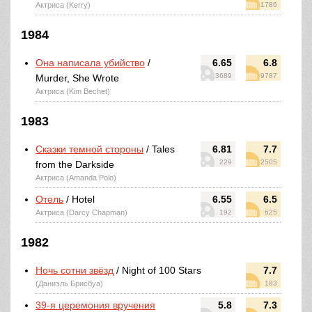
Актриса (Kerry)
1786
1984
Она написала убийство
/
6.65
6.8
3689
9787
Murder, She Wrote
Актриса (Kim Bechet)
1983
Сказки темной стороны
/ Tales
6.81
7.7
229
2505
from the Darkside
Актриса (Amanda Polo)
Отель
/ Hotel
6.55
6.5
Актриса (Darcy Chapman)
192
625
1982
Ночь сотни звёзд
/ Night of 100 Stars
7.7
(Даниэль Брисбуа)
183
39-я церемония вручения
5.8
7.3