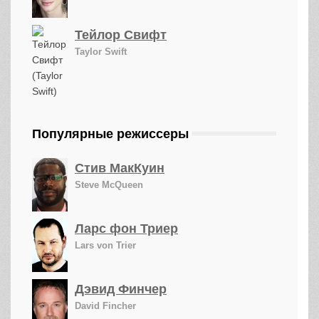
Тейлор Свифт
Taylor Swift
Популярные режиссеры
Стив МакКуин
Steve McQueen
Ларс фон Триер
Lars von Trier
Дэвид Финчер
David Fincher