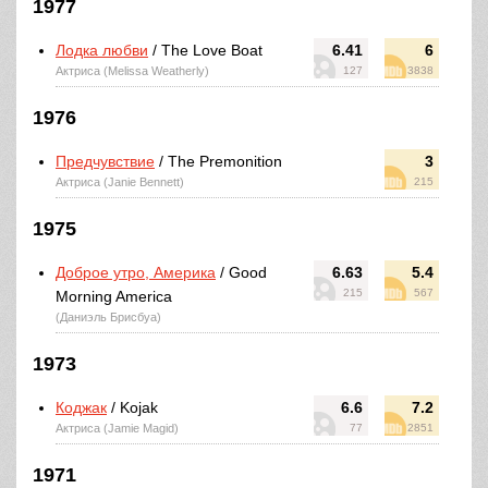
1977
Лодка любви
/ The Love Boat
6.41
6
Актриса (Melissa Weatherly)
127
3838
1976
Предчувствие
/ The Premonition
3
Актриса (Janie Bennett)
215
1975
Доброе утро, Америка
/ Good
6.63
5.4
215
567
Morning America
(Даниэль Брисбуа)
1973
Коджак
/ Kojak
6.6
7.2
Актриса (Jamie Magid)
77
2851
1971