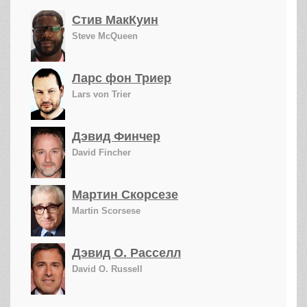
Стив МакКуин
Steve McQueen
Ларс фон Триер
Lars von Trier
Дэвид Финчер
David Fincher
Мартин Скорсезе
Martin Scorsese
Дэвид О. Расселл
David O. Russell