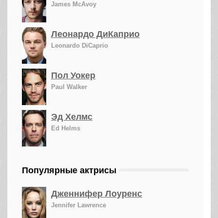
James McAvoy
Леонардо ДиКаприо
Leonardo DiCaprio
Пол Уокер
Paul Walker
Эд Хелмс
Ed Helms
Популярные актрисы
Дженнифер Лоуренс
Jennifer Lawrence