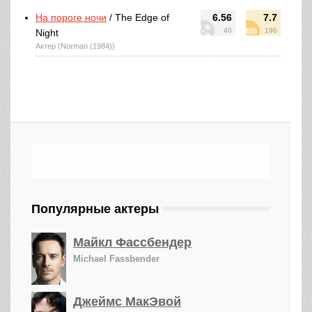
На пороге ночи
/ The Edge of
6.56
7.7
40
196
Night
Актер (Norman (1984))
Популярные актеры
Майкл Фассбендер
Michael Fassbender
Джеймс МакЭвой