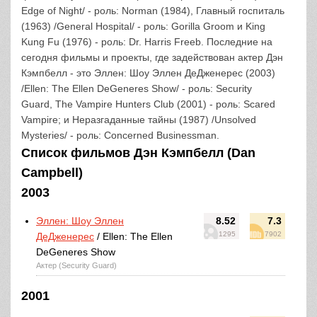
Edge of Night/ - роль: Norman (1984), Главный госпиталь
(1963) /General Hospital/ - роль: Gorilla Groom и King
Kung Fu (1976) - роль: Dr. Harris Freeb. Последние на
сегодня фильмы и проекты, где задействован актер Дэн
Кэмпбелл - это Эллен: Шоу Эллен ДеДженерес (2003)
/Ellen: The Ellen DeGeneres Show/ - роль: Security
Guard, The Vampire Hunters Club (2001) - роль: Scared
Vampire; и Неразгаданные тайны (1987) /Unsolved
Mysteries/ - роль: Concerned Businessman.
Список фильмов Дэн Кэмпбелл (Dan
Campbell)
2003
Эллен: Шоу Эллен
8.52
7.3
1295
7902
ДеДженерес
/ Ellen: The Ellen
DeGeneres Show
Актер (Security Guard)
2001