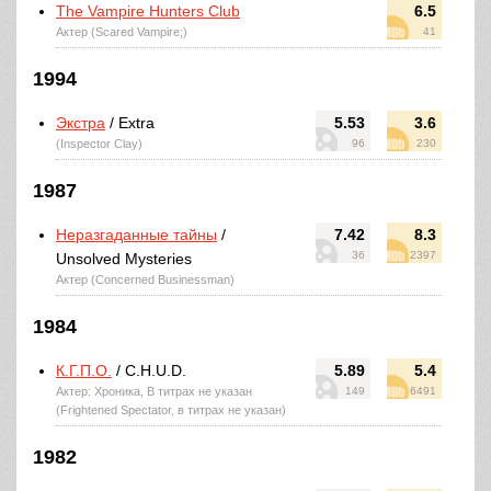
The Vampire Hunters Club
6.5
Актер (Scared Vampire;)
41
1994
Экстра
/ Extra
5.53
3.6
(Inspector Clay)
96
230
1987
Неразгаданные тайны
/
7.42
8.3
36
2397
Unsolved Mysteries
Актер (Concerned Businessman)
1984
К.Г.П.О.
/ C.H.U.D.
5.89
5.4
Актер: Хроника, В титрах не указан
149
6491
(Frightened Spectator, в титрах не указан)
1982