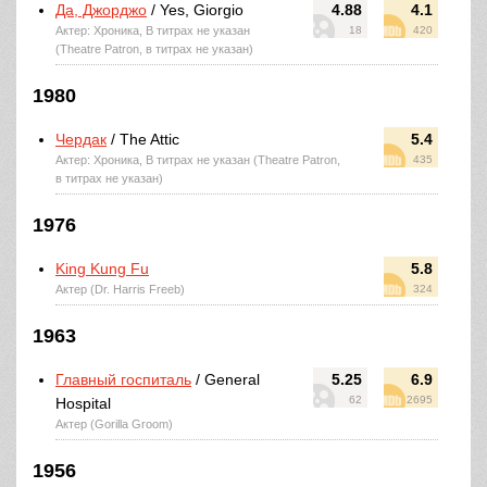
Да, Джорджо
/ Yes, Giorgio
4.88
4.1
Актер: Хроника, В титрах не указан
18
420
(Theatre Patron, в титрах не указан)
1980
Чердак
/ The Attic
5.4
Актер: Хроника, В титрах не указан (Theatre Patron,
435
в титрах не указан)
1976
King Kung Fu
5.8
Актер (Dr. Harris Freeb)
324
1963
Главный госпиталь
/ General
5.25
6.9
62
2695
Hospital
Актер (Gorilla Groom)
1956