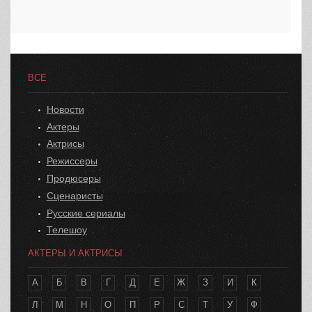
ВСЕ
Новости
Актеры
Актрисы
Режиссеры
Продюсеры
Сценаристы
Русские сериалы
Телешоу
АКТЕРЫ И АКТРИСЫ
А
Б
В
Г
Д
Е
Ж
З
И
К
Л
М
Н
О
П
Р
С
Т
У
Ф