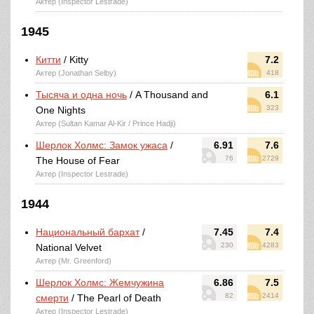
Актер (Inspector Lestrade)
1945
Китти
/ Kitty
7.2
Актер (Jonathan Selby)
418
Тысяча и одна ночь
/ A Thousand and
6.1
323
One Nights
Актер (Sultan Kamar Al-Kir / Prince Hadji)
Шерлок Холмс: Замок ужаса
/
6.91
7.6
76
2729
The House of Fear
Актер (Inspector Lestrade)
1944
Национальный бархат
/
7.45
7.4
230
4283
National Velvet
Актер (Mr. Greenford)
Шерлок Холмс: Жемчужина
6.86
7.5
82
2414
смерти
/ The Pearl of Death
Актер (Inspector Lestrade)