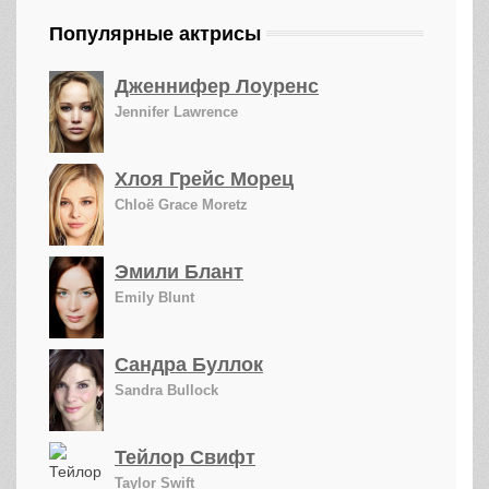
Популярные актрисы
Дженнифер Лоуренс
Jennifer Lawrence
Хлоя Грейс Морец
Chloë Grace Moretz
Эмили Блант
Emily Blunt
Сандра Буллок
Sandra Bullock
Тейлор Свифт
Taylor Swift