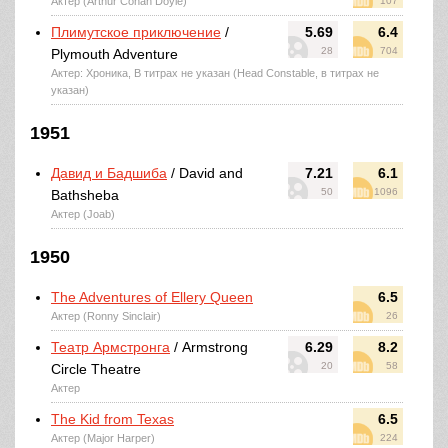
Актер (Arthur Conan Doyle)
107
Плимутское приключение
/
5.69
6.4
28
704
Plymouth Adventure
Актер: Хроника, В титрах не указан (Head Constable, в титрах не
указан)
1951
Давид и Бадшиба
/ David and
7.21
6.1
50
1096
Bathsheba
Актер (Joab)
1950
The Adventures of Ellery Queen
6.5
Актер (Ronny Sinclair)
26
Театр Армстронга
/ Armstrong
6.29
8.2
20
58
Circle Theatre
Актер
The Kid from Texas
6.5
Актер (Major Harper)
224