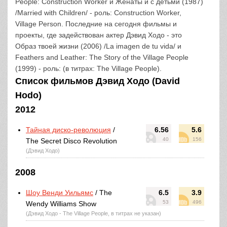
People: Construction Worker и Женаты и с детьми (1987)
/Married with Children/ - роль: Construction Worker,
Village Person. Последние на сегодня фильмы и
проекты, где задействован актер Дэвид Ходо - это
Образ твоей жизни (2006) /La imagen de tu vida/ и
Feathers and Leather: The Story of the Village People
(1999) - роль: (в титрах: The Village People).
Список фильмов Дэвид Ходо (David
Hodo)
2012
Тайная диско-революция
/
6.56
5.6
40
156
The Secret Disco Revolution
(Дэвид Ходо)
2008
Шоу Венди Уильямс
/ The
6.5
3.9
53
496
Wendy Williams Show
(Дэвид Ходо - The Village People, в титрах не указан)