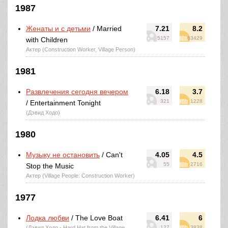
1987
Женаты и с детьми
/ Married
7.21
8.2
5157
63429
with Children
Актер (Construction Worker, Village Person)
1981
Развлечения сегодня вечером
6.18
3.7
321
1228
/ Entertainment Tonight
(Дэвид Ходо)
1980
Музыку не остановить
/ Can't
4.05
4.5
55
2716
Stop the Music
Актер (Village People: Construction Worker)
1977
Лодка любви
/ The Love Boat
6.41
6
(Дэвид Ходо - Hard Hat from the Village
127
3838