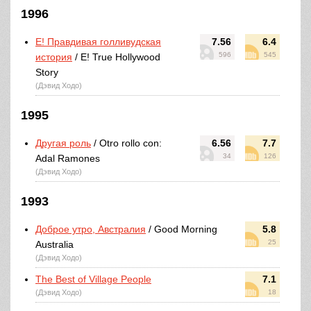
1996
E! Правдивая голливудская
7.56
6.4
596
545
история
/ E! True Hollywood
Story
(Дэвид Ходо)
1995
Другая роль
/ Otro rollo con:
6.56
7.7
34
126
Adal Ramones
(Дэвид Ходо)
1993
Доброе утро, Австралия
/ Good Morning
5.8
25
Australia
(Дэвид Ходо)
The Best of Village People
7.1
(Дэвид Ходо)
18