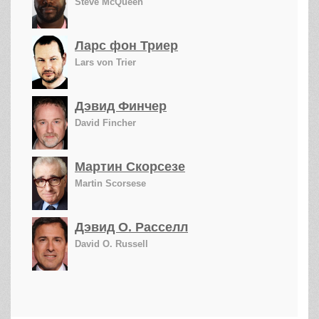
Steve McQueen
Ларс фон Триер
Lars von Trier
Дэвид Финчер
David Fincher
Мартин Скорсезе
Martin Scorsese
Дэвид О. Расселл
David O. Russell