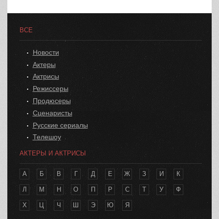
ВСЕ
Новости
Актеры
Актрисы
Режиссеры
Продюсеры
Сценаристы
Русские сериалы
Телешоу
АКТЕРЫ И АКТРИСЫ
А
Б
В
Г
Д
Е
Ж
З
И
К
Л
М
Н
О
П
Р
С
Т
У
Ф
Х
Ц
Ч
Ш
Э
Ю
Я