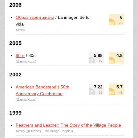
2006
Образ твоей жизни
/ La imagen de tu
6
20
vida
Актер
2005
80-е
/ 80s
5.88
4.8
(Дэвид Ходо)
97
6
2002
American Bandstand's 50th
7.22
5.7
37
43
Anniversary Celebration
(Дэвид Ходо)
1999
Feathers and Leather: The Story of the Village People
Актер ((в титрах: The Village People))