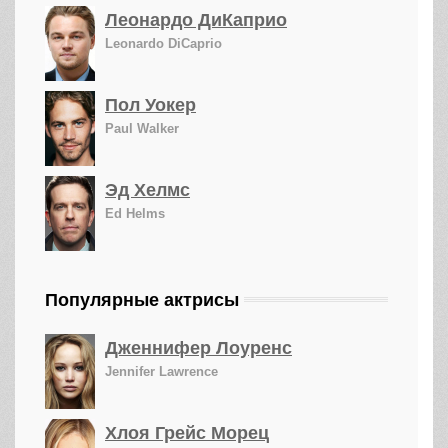
Леонардо ДиКаприо
Leonardo DiCaprio
Пол Уокер
Paul Walker
Эд Хелмс
Ed Helms
Популярные актрисы
Дженнифер Лоуренс
Jennifer Lawrence
Хлоя Грейс Морец