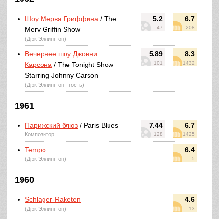
Шоу Мерва Гриффина
/ The
5.2
6.7
47
208
Merv Griffin Show
(Дюк Эллингтон)
Вечернее шоу Джонни
5.89
8.3
101
1432
Карсона
/ The Tonight Show
Starring Johnny Carson
(Дюк Эллингтон - гость)
1961
Парижский блюз
/ Paris Blues
7.44
6.7
Композитор
128
1425
Tempo
6.4
(Дюк Эллингтон)
5
1960
Schlager-Raketen
4.6
(Дюк Эллингтон)
13