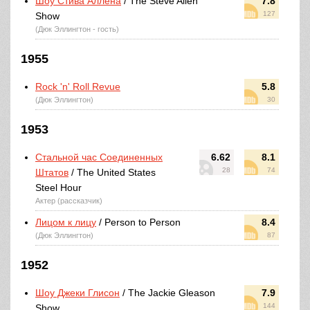
Шоу Стива Аллена
/ The Steve Allen
7.8
127
Show
(Дюк Эллингтон - гость)
1955
Rock 'n' Roll Revue
5.8
(Дюк Эллингтон)
30
1953
Стальной час Соединенных
6.62
8.1
28
74
Штатов
/ The United States
Steel Hour
Актер (рассказчик)
Лицом к лицу
/ Person to Person
8.4
(Дюк Эллингтон)
87
1952
Шоу Джеки Глисон
/ The Jackie Gleason
7.9
144
Show