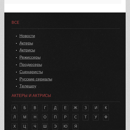
ВСЕ
Новости
Актеры
Актрисы
Режиссеры
Продюсеры
Сценаристы
Русские сериалы
Телешоу
АКТЕРЫ И АКТРИСЫ
А
Б
В
Г
Д
Е
Ж
З
И
К
Л
М
Н
О
П
Р
С
Т
У
Ф
Х
Ц
Ч
Ш
Э
Ю
Я