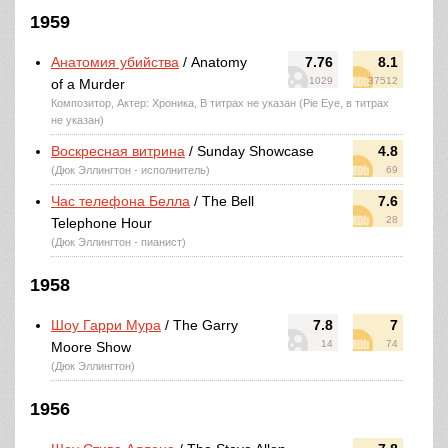
1959
Анатомия убийства
/ Anatomy
7.76
8.1
1029
37512
of a Murder
Композитор, Актер: Хроника, В титрах не указан (Pie Eye, в титрах
не указан)
Воскресная витрина
/ Sunday Showcase
4.8
(Дюк Эллингтон - исполнитель)
69
Час телефона Белла
/ The Bell
7.6
28
Telephone Hour
(Дюк Эллингтон - пианист)
1958
Шоу Гарри Мура
/ The Garry
7.8
7
14
74
Moore Show
(Дюк Эллингтон)
1956