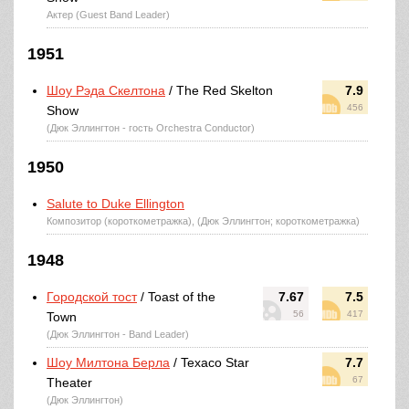
Актер (Guest Band Leader)
1951
Шоу Рэда Скелтона
/ The Red Skelton
7.9
456
Show
(Дюк Эллингтон - гость Orchestra Conductor)
1950
Salute to Duke Ellington
Композитор (короткометражка), (Дюк Эллингтон; короткометражка)
1948
Городской тост
/ Toast of the
7.67
7.5
56
417
Town
(Дюк Эллингтон - Band Leader)
Шоу Милтона Берла
/ Texaco Star
7.7
67
Theater
(Дюк Эллингтон)