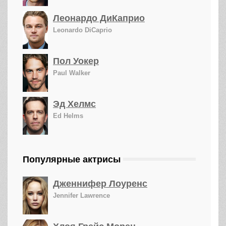
Леонардо ДиКаприо
Leonardo DiCaprio
Пол Уокер
Paul Walker
Эд Хелмс
Ed Helms
Популярные актрисы
Дженнифер Лоуренс
Jennifer Lawrence