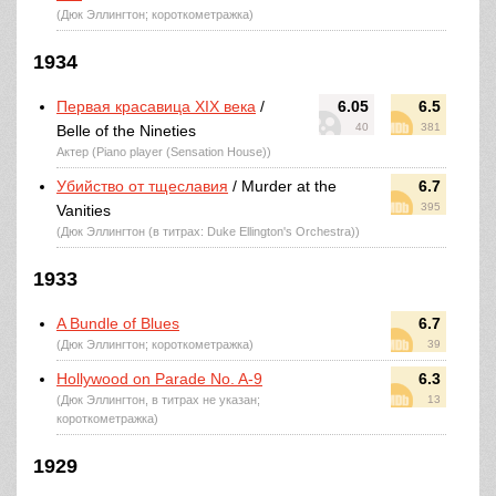
(Дюк Эллингтон; короткометражка)
1934
Первая красавица XIX века
/
6.05
6.5
40
381
Belle of the Nineties
Актер (Piano player (Sensation House))
Убийство от тщеславия
/ Murder at the
6.7
395
Vanities
(Дюк Эллингтон (в титрах: Duke Ellington's Orchestra))
1933
A Bundle of Blues
6.7
(Дюк Эллингтон; короткометражка)
39
Hollywood on Parade No. A-9
6.3
(Дюк Эллингтон, в титрах не указан;
13
короткометражка)
1929