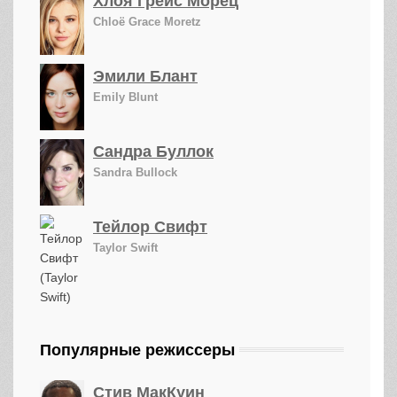
Хлоя Грейс Морец
Chloë Grace Moretz
Эмили Блант
Emily Blunt
Сандра Буллок
Sandra Bullock
Тейлор Свифт
Taylor Swift
Популярные режиссеры
Стив МакКуин