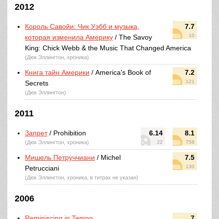
2012
Король Савойи: Чик Уэбб и музыка,
7.7
10
которая изменила Америку
/ The Savoy
King: Chick Webb & the Music That Changed America
(Дюк Эллингтон, хроника)
Книга тайн Америки
/ America's Book of
7.2
121
Secrets
(Дюк Эллингтон)
2011
Запрет
/ Prohibition
6.14
8.1
(Дюк Эллингтон, хроника)
22
758
Мишель Петруччиани
/ Michel
7.5
130
Petrucciani
(Дюк Эллингтон, хроника, в титрах не указан)
2006
Reminiscing in Tempo
7