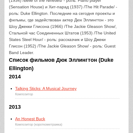
(1934) /Belle of the Nineties/ - роль: Piano player
(Sensation House) и Хит-парад (1937) /The Hit Parade/ -
роль: Duke Ellington. Последние на сегодня проекты и
фильмы, где задействован актер Дюк Эллингтон - это
Шоу Джекки Глисона (1966) /The Jackie Gleason Show/,
Стальной час Соединенных Штатов (1953) /The United
States Steel Hour/ - роль: рассказчик и Шоу Джеки
Глисон (1952) /The Jackie Gleason Show/ - роль: Guest
Band Leader.
Список фильмов Дюк Эллингтон (Duke
Ellington)
2014
Talking Sticks: A Musical Journey
Композитор
2013
An Honest Buck
Композитор (короткометражка)