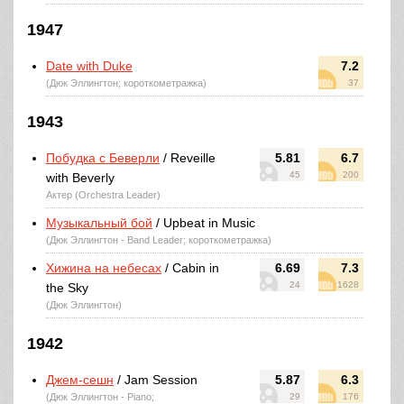
1947
Date with Duke
7.2
(Дюк Эллингтон; короткометражка)
37
1943
Побудка с Беверли
/ Reveille
5.81
6.7
45
200
with Beverly
Актер (Orchestra Leader)
Музыкальный бой
/ Upbeat in Music
(Дюк Эллингтон - Band Leader; короткометражка)
Хижина на небесах
/ Cabin in
6.69
7.3
24
1628
the Sky
(Дюк Эллингтон)
1942
Джем-сешн
/ Jam Session
5.87
6.3
(Дюк Эллингтон - Piano;
29
176