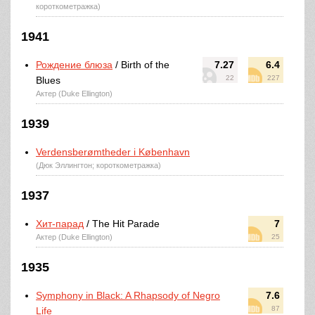
короткометражка)
1941
Рождение блюза
/ Birth of the
7.27
6.4
22
227
Blues
Актер (Duke Ellington)
1939
Verdensberømtheder i København
(Дюк Эллингтон; короткометражка)
1937
Хит-парад
/ The Hit Parade
7
Актер (Duke Ellington)
25
1935
Symphony in Black: A Rhapsody of Negro
7.6
87
Life