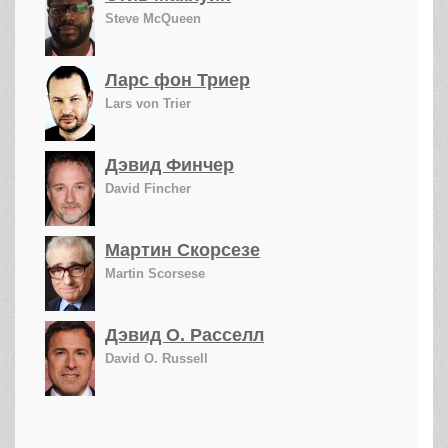
Steve McQueen
Ларс фон Триер
Lars von Trier
Дэвид Финчер
David Fincher
Мартин Скорсезе
Martin Scorsese
Дэвид О. Расселл
David O. Russell