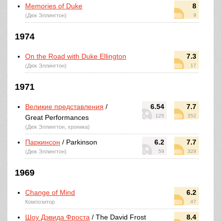
Memories of Duke
8
(Дюк Эллингтон)
9
1974
On the Road with Duke Ellington
7.3
(Дюк Эллингтон)
17
1971
Великие представления
/
6.54
7.7
125
352
Great Performances
(Дюк Эллингтон, хроника)
Паркинсон
/ Parkinson
6.2
7.7
(Дюк Эллингтон)
59
329
1969
Change of Mind
6.2
Композитор
47
Шоу Дэвида Фроста
/ The David Frost
8.4