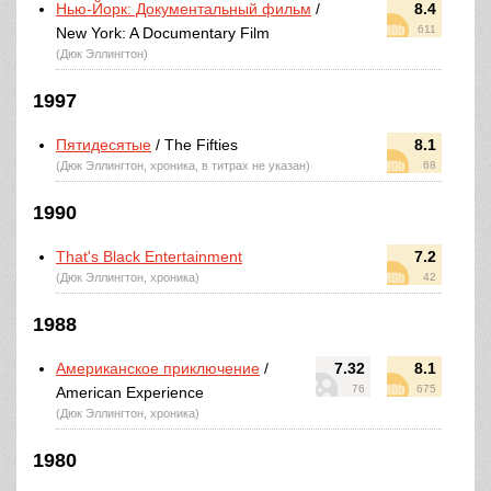
Нью-Йорк: Документальный фильм
/
8.4
611
New York: A Documentary Film
(Дюк Эллингтон)
1997
Пятидесятые
/ The Fifties
8.1
(Дюк Эллингтон, хроника, в титрах не указан)
68
1990
That's Black Entertainment
7.2
(Дюк Эллингтон, хроника)
42
1988
Американское приключение
/
7.32
8.1
76
675
American Experience
(Дюк Эллингтон, хроника)
1980