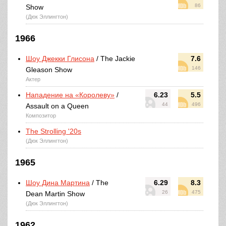
86
Show
(Дюк Эллингтон)
1966
Шоу Джекки Глисона
/ The Jackie
7.6
146
Gleason Show
Актер
Нападение на «Королеву»
/
6.23
5.5
44
496
Assault on a Queen
Композитор
The Strolling '20s
(Дюк Эллингтон)
1965
Шоу Дина Мартина
/ The
6.29
8.3
26
475
Dean Martin Show
(Дюк Эллингтон)
1962