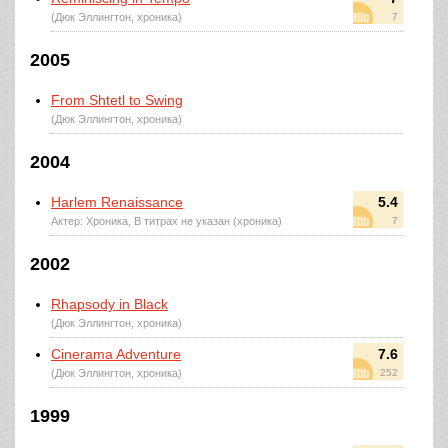
(Дюк Эллингтон, хроника)
7
2005
From Shtetl to Swing
(Дюк Эллингтон, хроника)
2004
Harlem Renaissance
5.4
Актер: Хроника, В титрах не указан (хроника)
7
2002
Rhapsody in Black
(Дюк Эллингтон, хроника)
Cinerama Adventure
7.6
(Дюк Эллингтон, хроника)
252
1999