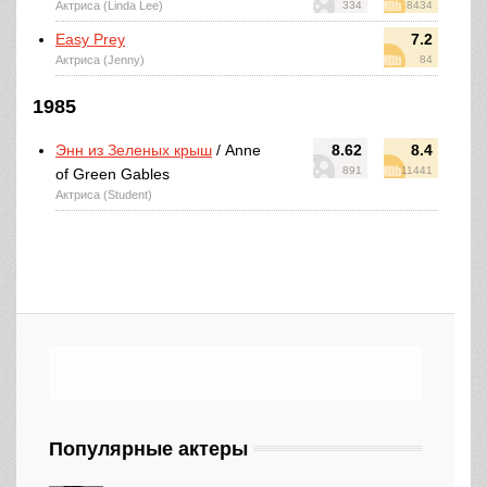
Актриса (Linda Lee)
334
8434
Easy Prey
7.2
Актриса (Jenny)
84
1985
Энн из Зеленых крыш
/ Anne
8.62
8.4
891
11441
of Green Gables
Актриса (Student)
Популярные актеры