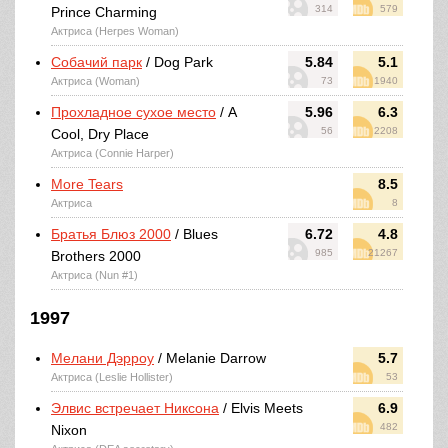
314
579
Prince Charming
Актриса (Herpes Woman)
Собачий парк
/ Dog Park
5.84
5.1
Актриса (Woman)
73
1940
Прохладное сухое место
/ A
5.96
6.3
56
2208
Cool, Dry Place
Актриса (Connie Harper)
More Tears
8.5
Актриса
8
Братья Блюз 2000
/ Blues
6.72
4.8
985
21267
Brothers 2000
Актриса (Nun #1)
1997
Мелани Дэрроу
/ Melanie Darrow
5.7
Актриса (Leslie Hollister)
53
Элвис встречает Никсона
/ Elvis Meets
6.9
482
Nixon