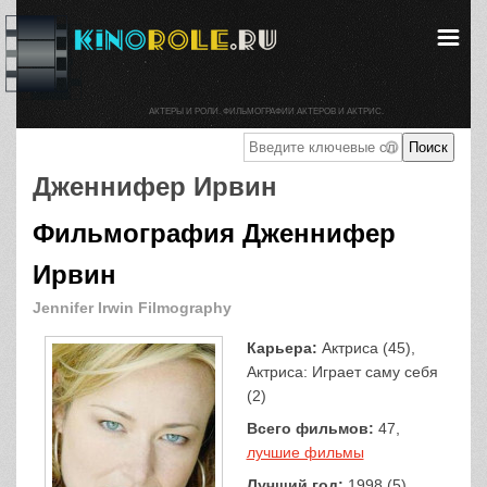
АКТЕРЫ И РОЛИ. ФИЛЬМОГРАФИИ АКТЕРОВ И АКТРИС.
Дженнифер Ирвин
Фильмография Дженнифер
Ирвин
Jennifer Irwin Filmography
Карьера:
Актриса (45),
Актриса: Играет саму себя
(2)
Всего фильмов:
47,
лучшие фильмы
Лучший год:
1998 (5)