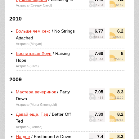
Актриса (Creepy Carol)
1204
6147
2010
Больше чем секс
/ No Strings
6.77
6.2
56134
129213
Attached
Актриса (Megan)
Воспитывая Хоуп
/ Raising
7.69
8
1344
25667
Hope
Актриса (Kate)
2009
Мастера вечеринок
/ Party
7.05
8.3
488
21129
Down
Актриса (Mona Greengold)
Давай еще, Тэд
/ Better Off
7.39
8.2
573
19241
Ted
Актриса (Denise)
На дне
/ Eastbound & Down
7.4
8.3