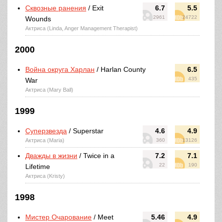
Сквозные ранения
/ Exit
6.7
5.5
2961
24722
Wounds
Актриса (Linda, Anger Management Therapist)
2000
Война округа Харлан
/ Harlan County
6.5
435
War
Актриса (Mary Ball)
1999
Суперзвезда
/ Superstar
4.6
4.9
Актриса (Maria)
360
13126
Дважды в жизни
/ Twice in a
7.2
7.1
22
190
Lifetime
Актриса (Kristy)
1998
Мистер Очарование
/ Meet
5.46
4.9