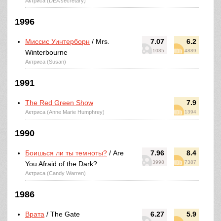
Актриса (DEA secretary)
1996
Миссис Уинтерборн
/ Mrs.
7.07
6.2
1085
4889
Winterbourne
Актриса (Susan)
1991
The Red Green Show
7.9
Актриса (Anne Marie Humphrey)
1394
1990
Боишься ли ты темноты?
/ Are
7.96
8.4
3998
7387
You Afraid of the Dark?
Актриса (Candy Warren)
1986
Врата
/ The Gate
6.27
5.9