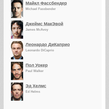
Майкл Фассбендер
Michael Fassbender
Джеймс МакЭвой
James McAvoy
Леонардо ДиКаприо
Leonardo DiCaprio
Пол Уокер
Paul Walker
Эд Хелмс
Ed Helms