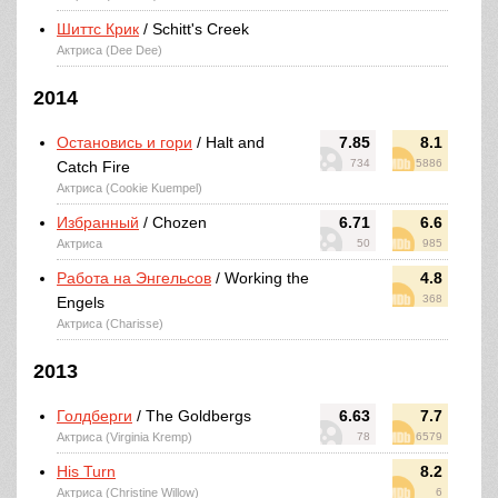
Шиттс Крик
/ Schitt's Creek
Актриса (Dee Dee)
2014
Остановись и гори
/ Halt and
7.85
8.1
734
5886
Catch Fire
Актриса (Cookie Kuempel)
Избранный
/ Chozen
6.71
6.6
Актриса
50
985
Работа на Энгельсов
/ Working the
4.8
368
Engels
Актриса (Charisse)
2013
Голдберги
/ The Goldbergs
6.63
7.7
Актриса (Virginia Kremp)
78
6579
His Turn
8.2
Актриса (Christine Willow)
6