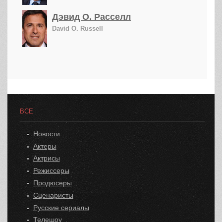
Дэвид О. Расселл
David O. Russell
ВСЕ
Новости
Актеры
Актрисы
Режиссеры
Продюсеры
Сценаристы
Русские сериалы
Телешоу