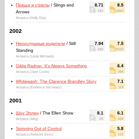
Пращи и стрелы
/ Slings and
8.71
8.5
181
1864
Arrows
Актриса (Holly Day)
2002
Непослушные родители
/ Still
7.94
7.5
385
5520
Standing
Актриса (Linda Michaels)
Gilda Radner: It's Always Something
6.4
Актриса (Jane Curtin)
268
Whitewash: The Clarence Brandley Story
7.1
Актриса (Evidence Secretary)
119
2001
Шоу Эллен
/ The Ellen Show
8.1
6.1
Актриса (Meg)
83
886
Spinning Out of Control
5.8
Актриса (Network Exec)
124