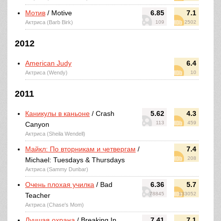
Мотив
/ Motive
6.85
7.1
Актриса (Barb Birk)
109
2502
2012
American Judy
6.4
Актриса (Wendy)
10
2011
Каникулы в каньоне
/ Crash
5.62
4.3
113
459
Canyon
Актриса (Sheila Wendell)
Майкл: По вторникам и четвергам
/
7.4
208
Michael: Tuesdays & Thursdays
Актриса (Sammy Dunbar)
Очень плохая училка
/ Bad
6.36
5.7
78845
133052
Teacher
Актриса (Chase's Mom)
Лучшая охрана
/ Breaking In
7.41
7.1