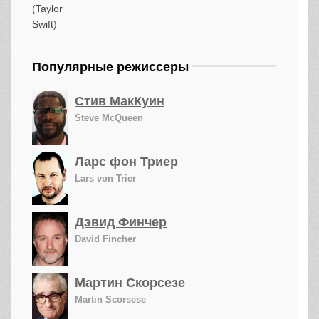
Популярные режиссеры
Стив МакКуин
Steve McQueen
Ларс фон Триер
Lars von Trier
Дэвид Финчер
David Fincher
Мартин Скорсезе
Martin Scorsese