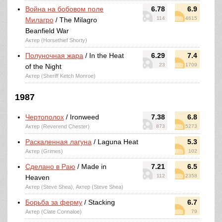
Война на бобовом поле
6.78
6.9
114
4615
Милагро
/ The Milagro
Beanfield War
Актер (Horsethief Shorty)
Полуночная жара
/ In the Heat
6.29
7.4
23
1709
of the Night
Актер (Sheriff Ketch Monroe)
1987
Чертополох
/ Ironweed
7.38
6.8
Актер (Reverend Chester)
873
5273
Раскаленная лагуна
/ Laguna Heat
5.3
Актер (Grimes)
102
Сделано в Раю
/ Made in
7.21
6.5
112
2358
Heaven
Актер (Steve Shea), Актер (Steve Shea)
Борьба за ферму
/ Stacking
6.7
Актер (Clate Connaloe)
79