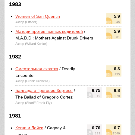
1983
Women of San Quentin
5.9
Актер (Officer)
45
Матери против пьяных водителей
/
5.9
81
M.A.D.D.: Mothers Against Drunk Drivers
Актер (Willard Kohler)
1982
Смертельная схватка
/ Deadly
6.3
135
Encounter
Актер (Frank Kitchens)
Баллада о Грегорио Кортесе
/
6.75
6.8
19
278
The Ballad of Gregorio Cortez
Актер (Sheriff Frank Fly)
1981
Кегни и Лейси
/ Cagney &
6.76
6.7
132
1549
Lacey