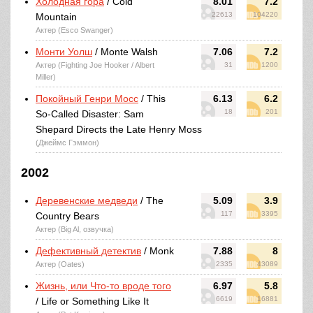
Холодная гора
/ Cold
8.01
7.2
22613
104220
Mountain
Актер (Esco Swanger)
Монти Уолш
/ Monte Walsh
7.06
7.2
Актер (Fighting Joe Hooker / Albert
31
1200
Miller)
Покойный Генри Мосс
/ This
6.13
6.2
18
201
So-Called Disaster: Sam
Shepard Directs the Late Henry Moss
(Джеймс Гэммон)
2002
Деревенские медведи
/ The
5.09
3.9
117
3395
Country Bears
Актер (Big Al, озвучка)
Дефективный детектив
/ Monk
7.88
8
Актер (Oates)
2335
43089
Жизнь, или Что-то вроде того
6.97
5.8
6619
16881
/ Life or Something Like It