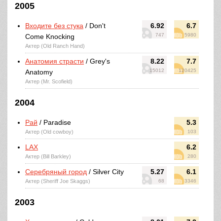
2005
Входите без стука
/ Don't
6.92
6.7
747
5980
Come Knocking
Актер (Old Ranch Hand)
Анатомия страсти
/ Grey's
8.22
7.7
15012
120425
Anatomy
Актер (Mr. Scofield)
2004
Рай
/ Paradise
5.3
Актер (Old cowboy)
103
LAX
6.2
Актер (Bill Barkley)
280
Серебряный город
/ Silver City
5.27
6.1
Актер (Sheriff Joe Skaggs)
68
3346
2003