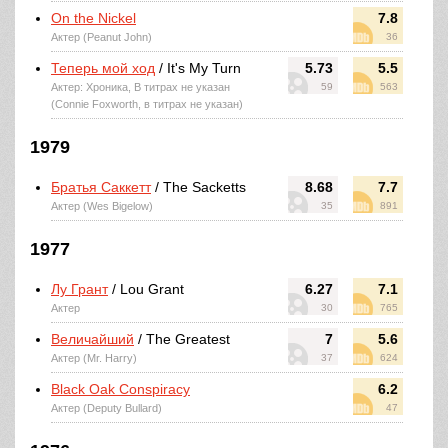
On the Nickel
7.8
Актер (Peanut John)
36
Теперь мой ход
/ It's My Turn
5.73
5.5
Актер: Хроника, В титрах не указан
59
563
(Connie Foxworth, в титрах не указан)
1979
Братья Саккетт
/ The Sacketts
8.68
7.7
Актер (Wes Bigelow)
35
891
1977
Лу Грант
/ Lou Grant
6.27
7.1
Актер
30
765
Величайший
/ The Greatest
7
5.6
Актер (Mr. Harry)
37
624
Black Oak Conspiracy
6.2
Актер (Deputy Bullard)
47