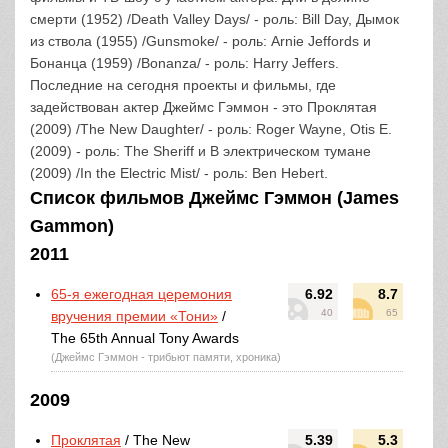
смерти (1952) /Death Valley Days/ - роль: Bill Day, Дымок
из ствола (1955) /Gunsmoke/ - роль: Arnie Jeffords и
Бонанца (1959) /Bonanza/ - роль: Harry Jeffers.
Последние на сегодня проекты и фильмы, где
задействован актер Джеймс Гэммон - это Проклятая
(2009) /The New Daughter/ - роль: Roger Wayne, Otis E.
(2009) - роль: The Sheriff и В электрическом тумане
(2009) /In the Electric Mist/ - роль: Ben Hebert.
Список фильмов Джеймс Гэммон (James
Gammon)
2011
65-я ежегодная церемония
6.92
8.7
40
65
вручения премии «Тони»
/
The 65th Annual Tony Awards
(Джеймс Гэммон - трибьют памяти, хроника)
2009
Проклятая
/ The New
5.39
5.3