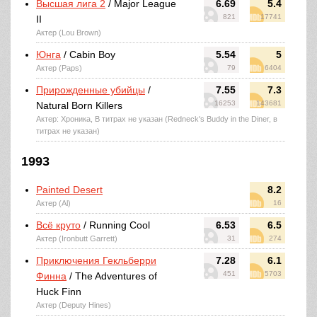
Высшая лига 2
/ Major League
6.69
5.4
821
17741
II
Актер (Lou Brown)
Юнга
/ Cabin Boy
5.54
5
Актер (Paps)
79
6404
Прирожденные убийцы
/
7.55
7.3
16253
143681
Natural Born Killers
Актер: Хроника, В титрах не указан (Redneck's Buddy in the Diner, в
титрах не указан)
1993
Painted Desert
8.2
Актер (Al)
16
Всё круто
/ Running Cool
6.53
6.5
Актер (Ironbutt Garrett)
31
274
Приключения Гекльберри
7.28
6.1
451
5703
Финна
/ The Adventures of
Huck Finn
Актер (Deputy Hines)