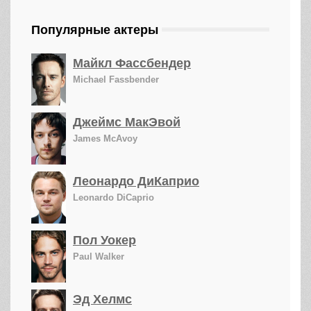
Популярные актеры
Майкл Фассбендер
Michael Fassbender
Джеймс МакЭвой
James McAvoy
Леонардо ДиКаприо
Leonardo DiCaprio
Пол Уокер
Paul Walker
Эд Хелмс