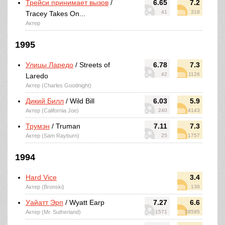
Трейси принимает вызов
/
6.65
7.2
41
318
Tracey Takes On...
Актер
1995
Улицы Ларедо
/ Streets of
6.78
7.3
42
1126
Laredo
Актер (Charles Goodnight)
Дикий Билл
/ Wild Bill
6.03
5.9
Актер (California Joe)
240
4143
Трумэн
/ Truman
7.11
7.3
Актер (Sam Rayburn)
25
1757
1994
Hard Vice
3.4
Актер (Bronski)
138
Уайатт Эрп
/ Wyatt Earp
7.27
6.6
Актер (Mr. Sutherland)
1571
28595