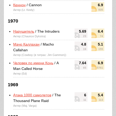
Кеннон
/ Cannon
6.9
Актер (Lt. Keely)
935
1970
Нарушитель
/ The Intruders
5.69
6.4
Актер (Chaunce Dykstra)
23
74
Мачо Каллахан
/ Macho
4.8
5.1
19
155
Callahan
Актер (Cowboy (в титрах: Jim Gammon))
Человек по имени Конь
/ A
7.64
6.9
65
5761
Man Called Horse
Актер (Ed)
1969
Атака 1000 самолетов
/ The
6
5.4
11
113
Thousand Plane Raid
Актер (Maj. Varga)