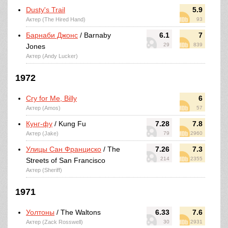
Dusty's Trail
5.9
Актер (The Hired Hand)
93
Барнаби Джонс
/ Barnaby
6.1
7
29
839
Jones
Актер (Andy Lucker)
1972
Cry for Me, Billy
6
Актер (Amos)
57
Кунг-фу
/ Kung Fu
7.28
7.8
Актер (Jake)
79
2960
Улицы Сан Франциско
/ The
7.26
7.3
214
2355
Streets of San Francisco
Актер (Sheriff)
1971
Уолтоны
/ The Waltons
6.33
7.6
Актер (Zack Rosswell)
30
2931