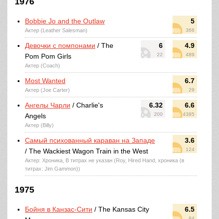
1976
Bobbie Jo and the Outlaw
5
Актер (Leather Salesman)
366
Девочки с помпонами
/ The
6
4.9
22
489
Pom Pom Girls
Актер (Coach)
Most Wanted
6.7
Актер (Joe Carter)
29
Ангелы Чарли
/ Charlie's
6.32
6.6
200
4385
Angels
Актер (Billy)
Самый психованный караван на Западе
3.6
124
/ The Wackiest Wagon Train in the West
Актер: Хроника, В титрах не указан (Roy, Hired Hand, хроника (в
титрах: Jim Gammon))
1975
Бойня в Канзас-Сити
/ The Kansas City
6.5
84