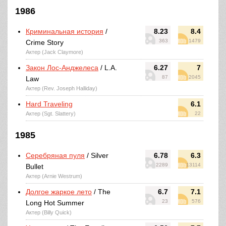
1986
Криминальная история
/
8.23
8.4
363
1479
Crime Story
Актер (Jack Claymore)
Закон Лос-Анджелеса
/ L.A.
6.27
7
87
2045
Law
Актер (Rev. Joseph Halliday)
Hard Traveling
6.1
Актер (Sgt. Slattery)
22
1985
Серебряная пуля
/ Silver
6.78
6.3
2289
13114
Bullet
Актер (Arnie Westrum)
Долгое жаркое лето
/ The
6.7
7.1
23
576
Long Hot Summer
Актер (Billy Quick)