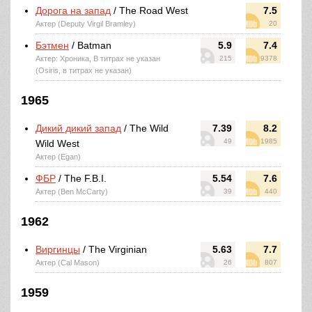
Дорога на запад
/ The Road West
7.5
Актер (Deputy Virgil Bramley)
20
Бэтмен
/ Batman
5.9
7.4
Актер: Хроника, В титрах не указан
215
9378
(Osiris, в титрах не указан)
1965
Дикий дикий запад
/ The Wild
7.39
8.2
49
1985
Wild West
Актер (Egan)
ФБР
/ The F.B.I.
5.54
7.6
Актер (Ben McCarty)
39
440
1962
Виргинцы
/ The Virginian
5.63
7.7
Актер (Cal Mason)
26
807
1959