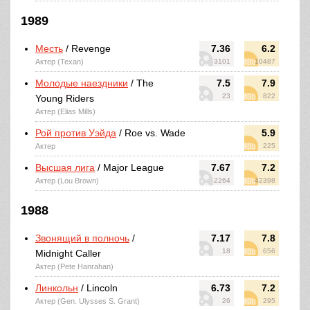
1989
Месть
/ Revenge
7.36
6.2
Актер (Texan)
3101
10487
Молодые наездники
/ The
7.5
7.9
23
822
Young Riders
Актер (Elias Mills)
Рой против Уэйда
/ Roe vs. Wade
5.9
Актер
225
Высшая лига
/ Major League
7.67
7.2
Актер (Lou Brown)
2264
42398
1988
Звонящий в полночь
/
7.17
7.8
18
656
Midnight Caller
Актер (Pete Hanrahan)
Линкольн
/ Lincoln
6.73
7.2
Актер (Gen. Ulysses S. Grant)
26
295