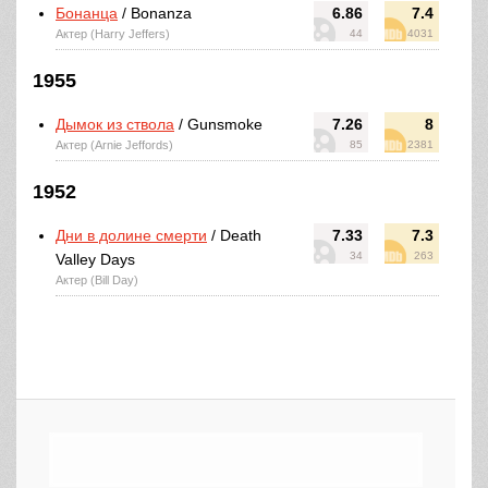
Бонанца
/ Bonanza
6.86
7.4
Актер (Harry Jeffers)
44
4031
1955
Дымок из ствола
/ Gunsmoke
7.26
8
Актер (Arnie Jeffords)
85
2381
1952
Дни в долине смерти
/ Death
7.33
7.3
34
263
Valley Days
Актер (Bill Day)