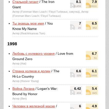
Стальной гигант
/ The Iron
8.1
7.9
31459
103111
Giant
Актер (Foreman Marv Loach / Floyd Turbeaux, озвучка), Актер
(Foreman Marv Loach / Floyd Turbeaux)
Ты знаешь мое имя
/ You
7
6.5
20
352
Know My Name
Актер (Real Arkansas Tom)
1998
Любовь с нулевого уровня
/ Love from
6.7
51
Ground Zero
Актер (Hat)
Страна холмов и долин
/ The
6.6
6.1
329
3468
Hi-Lo Country
Актер (Hoover Young)
Война Логана
/ Logan's War:
6.42
5.4
404
845
Bound by Honor
Актер (Ben)
Человек в железной маске
/
6
4.9