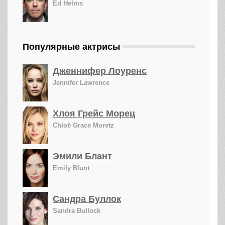
Ed Helms
Популярные актрисы
Дженнифер Лоуренс
Jennifer Lawrence
Хлоя Грейс Морец
Chloë Grace Moretz
Эмили Блант
Emily Blunt
Сандра Буллок
Sandra Bullock