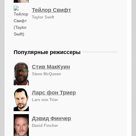
Тейлор Свифт
Taylor Swift
Популярные режиссеры
Стив МакКуин
Steve McQueen
Ларс фон Триер
Lars von Trier
Дэвид Финчер
David Fincher