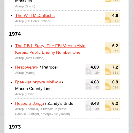
Massacre
Актер (Garth)
The Wild McCullochs
4.6
Актер (1st Police Officer)
71
1974
The F.B.I. Story: The FBI Versus Alvin
6.2
47
Karpis, Public Enemy Number One
Актер (Alex Denton)
Петрочелли
/ Petrocelli
4.89
7.2
Актер (Harry)
20
381
Граница округа Мэйкон
/
4.63
6.9
43
589
Macon County Line
Актер (Elisha)
Невеста Зэнди
/ Zandy's Bride
6.48
6.2
Актер: Хроника, В титрах не указан
39
474
(Man in Gunfight, в титрах не указан)
1973