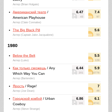
Актер (Brian Holgate)
Американский театр
/
6.47
7.4
43
97
American Playhouse
Актер (Clate Connaloe)
The Big Black Pill
5.6
Актер (Captain Jake Jacqualone)
53
1980
Below the Belt
5.5
Актер (Luke)
129
Как только сможешь
/ Any
6.44
5.9
201
10776
Which Way You Can
Актер (Bartender)
Ярость
/ Rage!
7
Актер (Joe Dean)
46
Городской ковбой
/ Urban
6.86
6.1
191
8741
Cowboy
Актер (Steve Strange)