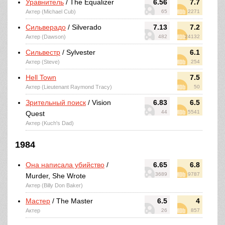
Уравнитель
/ The Equalizer
6.56
7.7
Актер (Michael Cub)
65
2271
Сильверадо
/ Silverado
7.13
7.2
Актер (Dawson)
482
24132
Сильвестр
/ Sylvester
6.1
Актер (Steve)
254
Hell Town
7.5
Актер (Lieutenant Raymond Tracy)
50
Зрительный поиск
/ Vision
6.83
6.5
44
5541
Quest
Актер (Kuch's Dad)
1984
Она написала убийство
/
6.65
6.8
3689
9787
Murder, She Wrote
Актер (Billy Don Baker)
Мастер
/ The Master
6.5
4
Актер
26
857