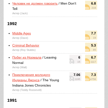
Человек не должен говорить
/ Men Don't
6.8
218
Tell
Актер (Jack)
1992
Middle Ages
7.7
Актер (Dave)
19
Criminal Behavior
5.3
Актер (Roy Stubbs)
85
Побег из Нормала
/ Leaving
6
6.7
15
1117
Normal
Актер (Walt)
Приключения молодого
7.06
7.3
1195
4758
Индианы Джонса
/ The Young
Indiana Jones Chronicles
Актер (Teddy Roosevelt)
1991