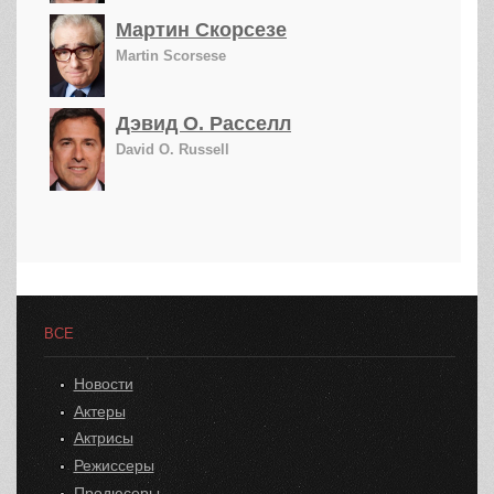
Мартин Скорсезе
Martin Scorsese
Дэвид О. Расселл
David O. Russell
ВСЕ
Новости
Актеры
Актрисы
Режиссеры
Продюсеры