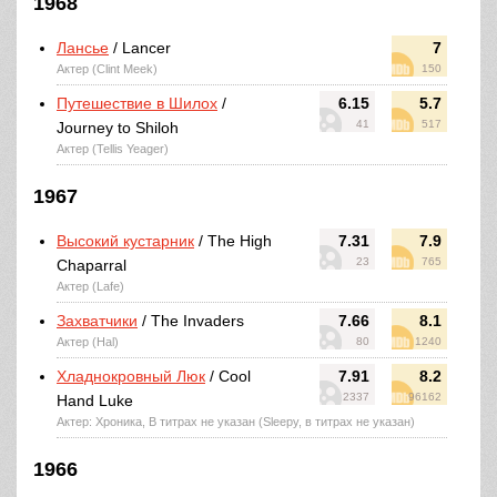
1968
Лансье
/ Lancer
7
Актер (Clint Meek)
150
Путешествие в Шилох
/
6.15
5.7
41
517
Journey to Shiloh
Актер (Tellis Yeager)
1967
Высокий кустарник
/ The High
7.31
7.9
23
765
Chaparral
Актер (Lafe)
Захватчики
/ The Invaders
7.66
8.1
Актер (Hal)
80
1240
Хладнокровный Люк
/ Cool
7.91
8.2
2337
96162
Hand Luke
Актер: Хроника, В титрах не указан (Sleepy, в титрах не указан)
1966