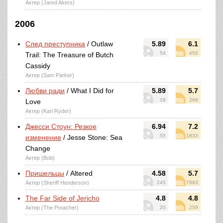
Актер (Jared Akers)
2006
След преступника
/ Outlaw
5.89
6.1
54
450
Trail: The Treasure of Butch
Cassidy
Актер (Sam Parker)
Любви ради
/ What I Did for
5.89
5.7
18
266
Love
Актер (Karl Ryder)
Джесси Стоун: Резкое
6.94
7.2
55
1833
изменение
/ Jesse Stone: Sea
Change
Актер (Bob)
Пришельцы
/ Altered
4.58
5.7
Актер (Sheriff Henderson)
245
7883
The Far Side of Jericho
4.8
4.8
Актер (The Preacher)
20
259