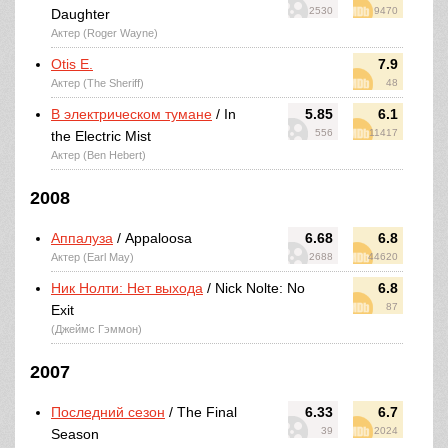
2530
9470
Daughter
Актер (Roger Wayne)
Otis E.
7.9
Актер (The Sheriff)
48
В электрическом тумане
/ In
5.85
6.1
556
11417
the Electric Mist
Актер (Ben Hebert)
2008
Аппалуза
/ Appaloosa
6.68
6.8
Актер (Earl May)
2688
44620
Ник Нолти: Нет выхода
/ Nick Nolte: No
6.8
87
Exit
(Джеймс Гэммон)
2007
Последний сезон
/ The Final
6.33
6.7
39
2024
Season