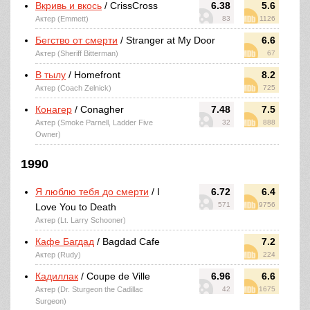
Вкривь и вкось
/ CrissCross
6.38
5.6
Актер (Emmett)
83
1126
Бегство от смерти
/ Stranger at My Door
6.6
Актер (Sheriff Bitterman)
67
В тылу
/ Homefront
8.2
Актер (Coach Zelnick)
725
Конагер
/ Conagher
7.48
7.5
Актер (Smoke Parnell, Ladder Five
32
888
Owner)
1990
Я люблю тебя до смерти
/ I
6.72
6.4
571
9756
Love You to Death
Актер (Lt. Larry Schooner)
Кафе Багдад
/ Bagdad Cafe
7.2
Актер (Rudy)
224
Кадиллак
/ Coupe de Ville
6.96
6.6
Актер (Dr. Sturgeon the Cadillac
42
1675
Surgeon)