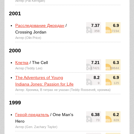
Актер (Pat Kerrigan)
2001
Расследование Джордан
/
7.37
6.9
358
7234
Crossing Jordan
Актер (Olin Price)
2000
Клетка
/ The Cell
7.21
6.3
Актер (Teddy Lee)
17421
69644
The Adventures of Young
8.2
6.9
9
125
Indiana Jones: Passion for Life
Актер: Хроника, В титрах не указан (Teddy Roosevelt, хроника)
1999
Герой-предатель
/ One Man's
6.38
6.2
73
829
Hero
Актер (Gen. Zachary Taylor)