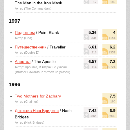
17
182
The Man in the Iron Mask
Актер (The Commandant)
1997
Под огнем
/ Point Blank
5.36
4
Актер (Dad)
336
1154
Путешественник
/ Traveller
6.61
6.2
Актер (Double D)
216
1357
Апостол
/ The Apostle
6.57
7.2
Актер: Хроника, В титрах не указан
114
10724
(Brother Edwards, в титрах не указан)
1996
Two Mothers for Zachary
7.5
Актер (Chalmer)
196
Детектив Нэш Бриджес
/ Nash
7.42
6.9
2865
3932
Bridges
Актер (Nick Bridges)