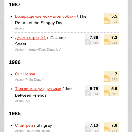
1987
Возвращение лохматой собаки
/ The
5.5
95
Return of the Shaggy Dog
Актер
Джамп стрит, 21
/ 21 Jump
7.36
7.3
545
7344
Street
Актер (Internal Affairs Detective)
1986
Our House
7
Актер (Philip Dutton)
339
Только между друзьями
/ Just
5.75
5.9
14
513
Between Friends
Актер (Bill)
1985
Стингрей
/ Stingray
7.13
7.6
Актер (Reverend Dixon)
24
346