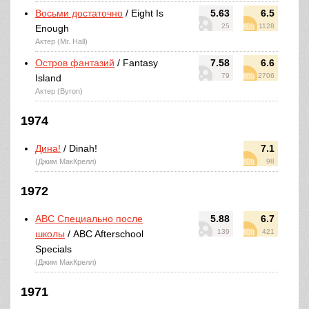
Восьми достаточно
/ Eight Is
5.63
6.5
25
1128
Enough
Актер (Mr. Hall)
Остров фантазий
/ Fantasy
7.58
6.6
79
2706
Island
Актер (Byron)
1974
Дина!
/ Dinah!
7.1
(Джим МакКрелл)
98
1972
ABC Специально после
5.88
6.7
139
421
школы
/ ABC Afterschool
Specials
(Джим МакКрелл)
1971