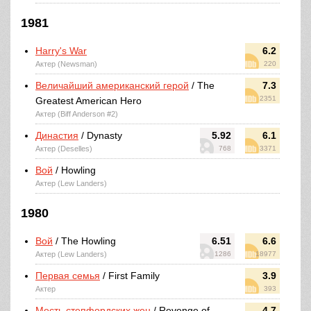
1981
Harry's War
6.2
Актер (Newsman)
220
Величайший американский герой
/ The
7.3
2351
Greatest American Hero
Актер (Biff Anderson #2)
Династия
/ Dynasty
5.92
6.1
Актер (Deselles)
768
3371
Вой
/ Howling
Актер (Lew Landers)
1980
Вой
/ The Howling
6.51
6.6
Актер (Lew Landers)
1286
18977
Первая семья
/ First Family
3.9
Актер
393
Месть степфордских жен
/ Revenge of
4.7