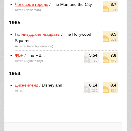
Человек в городе
/ The Man and the City
8.7
Актер (Newsman)
96
1965
Голливудские квадраты
/ The Hollywood
6.5
323
Squares
Актер (Guest Appearance)
ФБР
/ The F.B.I.
5.54
7.6
Актер (Agent Kirby)
39
440
1954
Диснейленд
/ Disneyland
8.14
8.4
Актер
296
854