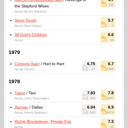
252
the Stepford Wives
Актер (Bruce Manson)
Semi-Tough
5.7
Актер (Burt Danby)
7
All God's Children
6.6
Актер
39
1979
Супруги Харт
/ Hart to Hart
6.75
6.7
Актер (Texan)
27
1999
1978
Такси
/ Taxi
7.83
7.8
Актер (Jim's Passenger)
243
5461
Даллас
/ Dallas
6.04
6.9
Актер (Henry Webster)
593
6878
Richie Brockelman, Private Eye
7.3
Актер
45