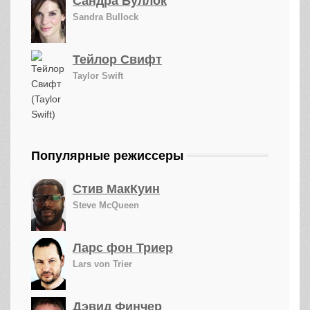
Сандра Буллок
Sandra Bullock
Тейлор Свифт
Taylor Swift
Популярные режиссеры
Стив МакКуин
Steve McQueen
Ларс фон Триер
Lars von Trier
Дэвид Финчер