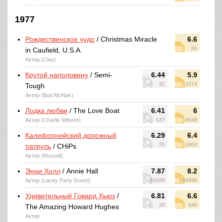
1977
Рождественское чудо
/ Christmas Miracle
6.6
66
in Caufield, U.S.A.
Актер (Clay)
Крутой наполовину
/ Semi-
6.44
5.9
32
1573
Tough
Актер (Bud McNair)
Лодка любви
/ The Love Boat
6.41
6
Актер (Charlie Wilston)
127
3838
Калифорнийский дорожный
6.29
6.4
25
2804
патруль
/ CHiPs
Актер (Russell)
Энни Холл
/ Annie Hall
7.87
8.2
Актер (Lacey Party Guest)
10208
149096
Удивительный Говард Хьюз
/
6.81
6.6
28
340
The Amazing Howard Hughes
Актер