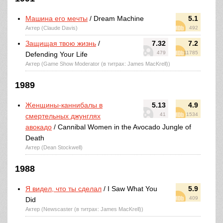
Машина его мечты
/ Dream Machine
5.1
Актер (Claude Davis)
492
Защищая твою жизнь
/
7.32
7.2
479
11785
Defending Your Life
Актер (Game Show Moderator (в титрах: James MacKrell))
1989
Женщины-каннибалы в
5.13
4.9
41
1534
смертельных джунглях
авокадо
/ Cannibal Women in the Avocado Jungle of
Death
Актер (Dean Stockwell)
1988
Я видел, что ты сделал
/ I Saw What You
5.9
409
Did
Актер (Newscaster (в титрах: James MacKrell))