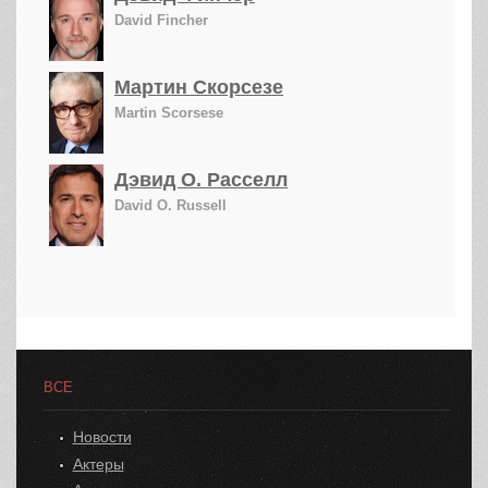
David Fincher
Мартин Скорсезе
Martin Scorsese
Дэвид О. Расселл
David O. Russell
ВСЕ
Новости
Актеры