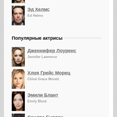
Эд Хелмс
Ed Helms
Популярные актрисы
Дженнифер Лоуренс
Jennifer Lawrence
Хлоя Грейс Морец
Chloë Grace Moretz
Эмили Блант
Emily Blunt