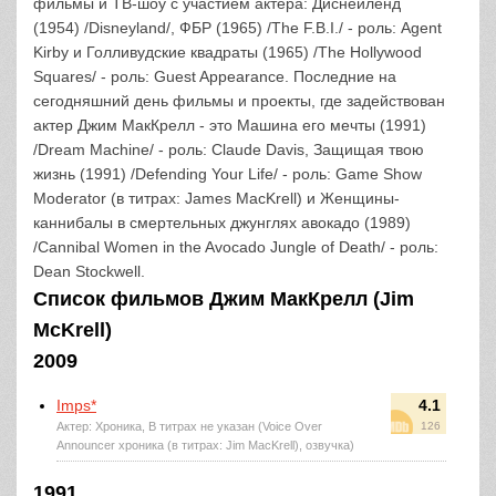
фильмы и ТВ-шоу с участием актера: Диснейленд
(1954) /Disneyland/, ФБР (1965) /The F.B.I./ - роль: Agent
Kirby и Голливудские квадраты (1965) /The Hollywood
Squares/ - роль: Guest Appearance. Последние на
сегодняшний день фильмы и проекты, где задействован
актер Джим МакКрелл - это Машина его мечты (1991)
/Dream Machine/ - роль: Claude Davis, Защищая твою
жизнь (1991) /Defending Your Life/ - роль: Game Show
Moderator (в титрах: James MacKrell) и Женщины-
каннибалы в смертельных джунглях авокадо (1989)
/Cannibal Women in the Avocado Jungle of Death/ - роль:
Dean Stockwell.
Список фильмов Джим МакКрелл (Jim
McKrell)
2009
Imps*
4.1
Актер: Хроника, В титрах не указан (Voice Over
126
Announcer хроника (в титрах: Jim MacKrell), озвучка)
1991