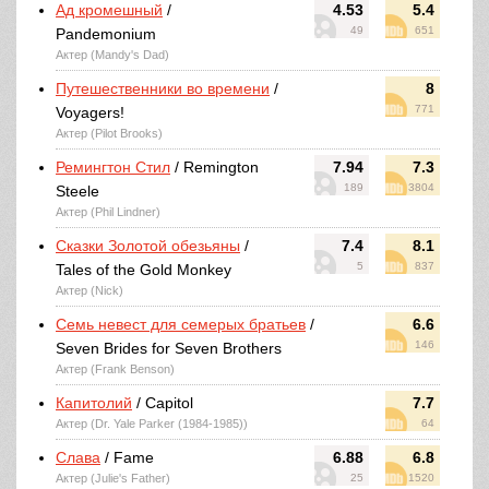
Ад кромешный
/
4.53
5.4
49
651
Pandemonium
Актер (Mandy's Dad)
Путешественники во времени
/
8
771
Voyagers!
Актер (Pilot Brooks)
Ремингтон Стил
/ Remington
7.94
7.3
189
3804
Steele
Актер (Phil Lindner)
Сказки Золотой обезьяны
/
7.4
8.1
5
837
Tales of the Gold Monkey
Актер (Nick)
Семь невест для семерых братьев
/
6.6
146
Seven Brides for Seven Brothers
Актер (Frank Benson)
Капитолий
/ Capitol
7.7
Актер (Dr. Yale Parker (1984-1985))
64
Слава
/ Fame
6.88
6.8
Актер (Julie's Father)
25
1520