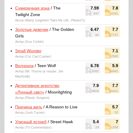
Сумеречная зона
/ The
7.59
7.8
837
4261
Twilight Zone
Актер (Marty (segment 'Take My Life...Please!'))
Золотые девочки
/ The Golden
6.47
7.7
84
17747
Girls
Актер (Guy Corbin)
Small Wonder
7.1
Актер (Col. Carl Cramer)
2595
Волчонок
/ Teen Wolf
6.78
5.9
Актер (Mr. Thorne (в титрах: Jim
2082
28942
MacKrell))
Детективное агентство
7.9
7.7
9809
10401
«Лунный свет»
/ Moonlighting
Актер (Plastic Surgeon)
Причина жить
/ A Reason to Live
5.7
Актер (Josh Turner)
32
Уличный ястреб
/ Street Hawk
5.4
7
Актер (TV Commentator)
24
1268