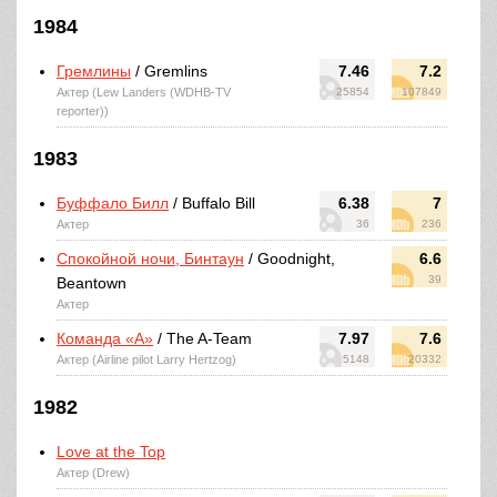
1984
Гремлины
/ Gremlins
7.46
7.2
Актер (Lew Landers (WDHB-TV
25854
107849
reporter))
1983
Буффало Билл
/ Buffalo Bill
6.38
7
Актер
36
236
Спокойной ночи, Бинтаун
/ Goodnight,
6.6
39
Beantown
Актер
Команда «А»
/ The A-Team
7.97
7.6
Актер (Airline pilot Larry Hertzog)
5148
20332
1982
Love at the Top
Актер (Drew)