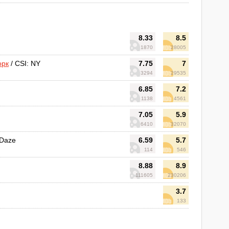
8.33
8.5
1870
28005
орк
/ CSI: NY
7.75
7
3294
29535
6.85
7.2
1138
4561
7.05
5.9
6410
32070
 Daze
6.59
5.7
114
546
8.88
8.9
111605
230206
3.7
133