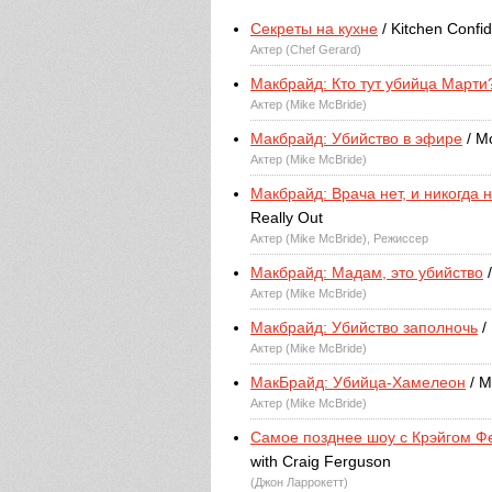
Секреты на кухне
/ Kitchen Confid
Актер (Chef Gerard)
Макбрайд: Кто тут убийца Марти
Актер (Mike McBride)
Макбрайд: Убийство в эфире
/ Mc
Актер (Mike McBride)
Макбрайд: Врача нет, и никогда 
Really Out
Актер (Mike McBride), Режиссер
Макбрайд: Мадам, это убийство
/
Актер (Mike McBride)
Макбрайд: Убийство заполночь
/
Актер (Mike McBride)
МакБрайд: Убийца-Хамелеон
/ M
Актер (Mike McBride)
Самое позднее шоу с Крэйгом 
with Craig Ferguson
(Джон Ларрокетт)