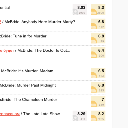
ential
8.03
8.3
1903
3606
?
/ McBride: Anybody Here Murder Marty?
6.8
112
Bride: Tune in for Murder
6.8
99
не будет
/ McBride: The Doctor Is Out...
6.4
100
 McBride: It's Murder, Madam
6.5
124
 McBride: Murder Past Midnight
6.8
185
cBride: The Chameleon Murder
7
149
Фергюсоном
/ The Late Late Show
8.29
8.2
411
7155