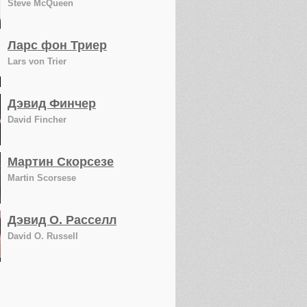
Steve McQueen
Ларс фон Триер
Lars von Trier
Дэвид Финчер
David Fincher
Мартин Скорсезе
Martin Scorsese
Дэвид О. Расселл
David O. Russell