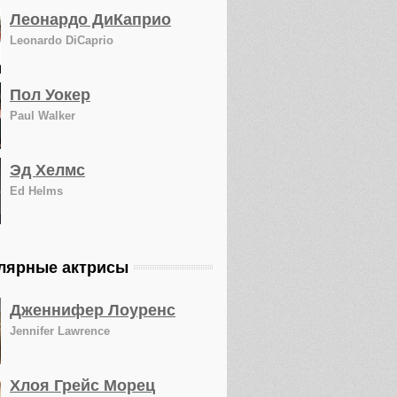
Леонардо ДиКаприо
Leonardo DiCaprio
Пол Уокер
Paul Walker
Эд Хелмс
Ed Helms
лярные актрисы
Дженнифер Лоуренс
Jennifer Lawrence
Хлоя Грейс Морец