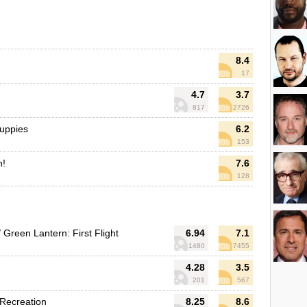
8.4
17
4.7
3.7
817
2726
uppies
6.2
153
h!
7.6
128
 Green Lantern: First Flight
6.94
7.1
1480
7455
4.28
3.5
201
567
 Recreation
8.25
8.6