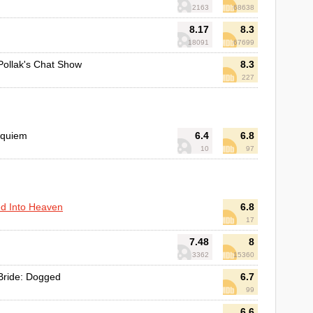
2163
68638
8.17
8.3
18091
67699
Pollak's Chat Show
8.3
227
equiem
6.4
6.8
10
97
ed Into Heaven
6.8
17
7.48
8
3362
15360
Bride: Dogged
6.7
99
6.6