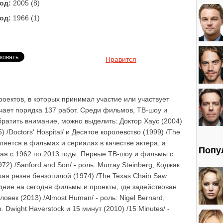
од:
2005 (8)
од:
1966 (1)
Нравится
оектов, в которых принимал участие или участвует
ючает порядка 137 работ. Среди фильмов, ТВ-шоу и
братить внимание, можно выделить: Доктор Хаус (2004)
) /Doctors' Hospital/ и Десятое королевство (1999) /The
ляется в фильмах и сериалах в качестве актера, а
Попу
ая с 1962 по 2013 годы. Первые ТВ-шоу и фильмы с
2) /Sanford and Son/ - роль: Murray Steinberg, Коджак
асская резня бензопилой (1974) /The Texas Chain Saw
едние на сегодня фильмы и проекты, где задействован
ловек (2013) /Almost Human/ - роль: Nigel Bernard,
. Dwight Haverstock и 15 минут (2010) /15 Minutes/ -