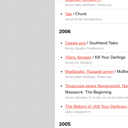
Актер (Mike McBride), Режиссер
Чак
/ Chuck
Актер (Roan Montgomery)
2006
Сказки юга
/ Southland Tales
Актер (Vaughn Smallhouse)
Убить близких
/ Kill Your Darlings
Актер (Dr. Bangley)
МакБрайд: Падший ангел
/ McBrid
Актер (Mike McBride), Режиссер
Техасская резня бензопилой: На
Massacre: The Beginning
Актер: Хроника, В титрах не указан (расск
The Making of «Kill Your Darlings»
(Джон Ларрокетт)
2005