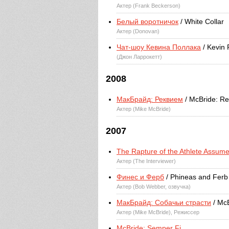
Актер (Frank Beckerson)
Белый воротничок
/ White Collar
Актер (Donovan)
Чат-шоу Кевина Поллака
/ Kevin 
(Джон Ларрокетт)
2008
МакБрайд: Реквием
/ McBride: R
Актер (Mike McBride)
2007
The Rapture of the Athlete Assum
Актер (The Interviewer)
Финес и Ферб
/ Phineas and Ferb
Актер (Bob Webber, озвучка)
МакБрайд: Собачьи страсти
/ Mc
Актер (Mike McBride), Режиссер
McBride: Semper Fi