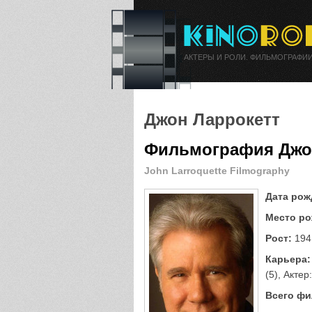
АКТЕРЫ И РОЛИ. ФИЛЬМОГРАФИИ
Джон Ларрокетт
Фильмография Джо
John Larroquette Filmography
Дата рож
Место ро
Рост:
194
Карьера:
(5), Актер
Всего фи