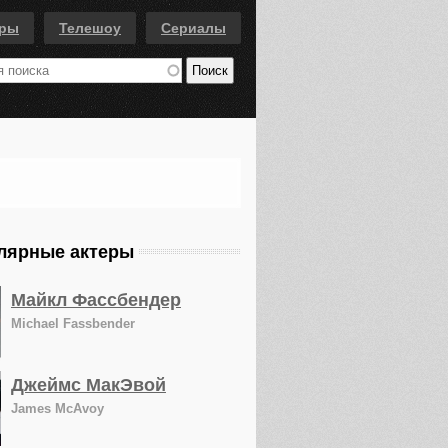
еры
Телешоу
Сериалы
лярные актеры
Майкл Фассбендер
Michael Fassbender
Джеймс МакЭвой
James McAvoy