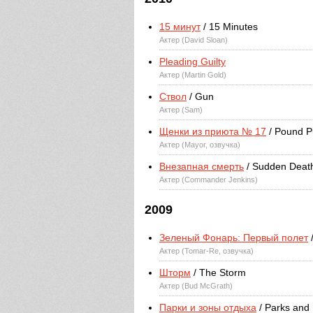
15 минут
/ 15 Minutes
Актер (David Sloan)
Pleading Guilty
Актер (Martin Gold)
Ствол
/ Gun
Актер (Sam)
Щенки из приюта № 17
/ Pound P
Актер (Mayor, озвучка)
Внезапная смерть
/ Sudden Deat
Актер (Commander Jenkins)
2009
Зеленый Фонарь: Первый полет
/
Актер (Tomar-Re, озвучка)
Шторм
/ The Storm
Актер (Bud McGrath)
Парки и зоны отдыха
/ Parks and