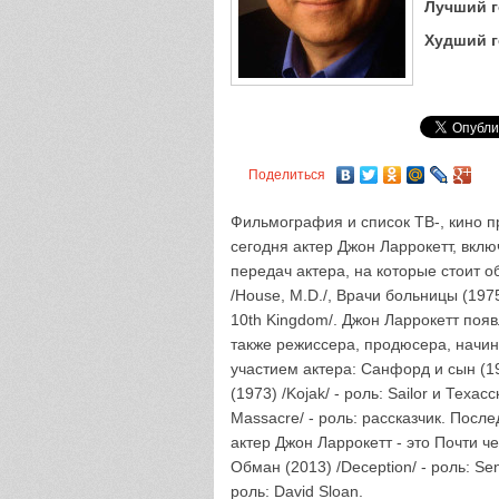
Лучший г
Худший г
Поделиться
Фильмография и список ТВ-, кино пр
сегодня актер Джон Ларрокетт, вкл
передач актера, на которые стоит о
/House, M.D./, Врачи больницы (1975
10th Kingdom/. Джон Ларрокетт появ
также режиссера, продюсера, начин
участием актера: Санфорд и сын (197
(1973) /Kojak/ - роль: Sailor и Тех
Massacre/ - роль: рассказчик. Посл
актер Джон Ларрокетт - это Почти че
Обман (2013) /Deception/ - роль: Sen
роль: David Sloan.