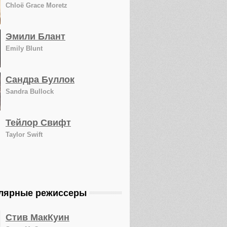
Chloë Grace Moretz
Эмили Блант
Emily Blunt
Сандра Буллок
Sandra Bullock
Тейлор Свифт
Taylor Swift
лярные режиссеры
Стив МакКуин