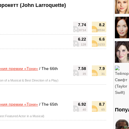
окетт (John Larroquette)
7.74
8.2
6714
28534
6.22
6.6
128
3153
ения премии «Тони»
/ The 66th
7.58
7.9
35
31
n of a Musical & Best Direction of a Play)
ения премии «Тони»
/ The 65th
6.92
8.7
Попу
40
65
st Featured Actor in a Musical)