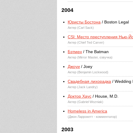
2004
Юристы Бостона
/ Boston Legal
Актер (Carl Sack)
CSI: Место преступления Нью-Й
Актер (Chief Ted Carver)
Бэтмен
/ The Batman
Актер (Mirror Master, озвучка)
Джоуи
/ Joey
Актер (Benjamin Lockwood)
Свадебная лихорадка
/ Wedding
Актер (Jack Landry)
Доктор Хаус
/ House, M.D.
Актер (Gabriel Wozniak)
Homeless in America
(Джон Ларрокетт - комментатор)
2003