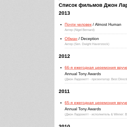
Список фильмов Джон Ларр
2013
Почти человек
/ Almost Human
Актер (Nigel Bernard)
Обман
/ Deception
Актер (Sen. Dwight Haverstock)
2012
66-я ежегодная церемония вруч
Annual Tony Awards
(Джон Ларрокетт - презентатор: Best Directio
2011
65-я ежегодная церемония вруч
Annual Tony Awards
(Джон Ларрокетт - исполнитель & Winner: Be
2010