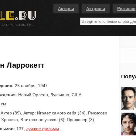
Актеры
Актрисы
Режисс
 АКТЕРОВ И АКТРИС.
н Ларрокетт
Попу
дения:
25 ноября, 1947
ждения:
Новый Орлеан, Луизиана, США
 см
Актер (89), Актер: Играет самого себя (34), Режиссер
: Хроника, В титрах не указан (6), Продюсер (3)
льмов:
137,
лучшие фильмы