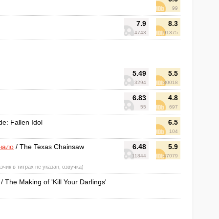
99
7.9
8.3
4743
91375
5.49
5.5
3294
30018
6.83
4.8
55
697
e: Fallen Idol
6.5
104
чало
/ The Texas Chainsaw
6.48
5.9
11844
47079
азчик в титрах не указан, озвучка)
/ The Making of 'Kill Your Darlings'