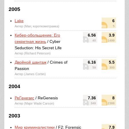
2005
Lake
6
Актер (Man; короткометражка)
5
Кибер-обольщение: Его
6.56
3.9
40
1499
секретная жизнь
/ Cyber
Seduction: His Secret Life
Актер (Richard Peterson)
Двойной шантаж
/ Crimes of
6.16
5.5
59
300
Passion
Актер (James Corbin)
2004
РеГенезис
/ ReGenesis
7.36
8
Актер (Major Wade Carson)
349
2388
2003
Мир криминалистики
/ F2: Forensic
7.9