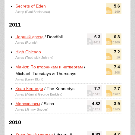
Secrets of Eden
5.6
Актер (Paul Benincasa)
169
2011
Черный дрозд
/ Deadfall
6.3
6.3
Актер (Ronnie)
9411
25200
High Chicago
7.2
Актер (Toothpick Johnny)
16
Майкл: По вторникам и четвергам
/
7.4
208
Michael: Tuesdays & Thursdays
Актер (Larry Blunt)
Клан Кеннеди
/ The Kennedys
7.7
7.7
Актер (Admiral George Burkley)
1513
4907
Молокососы
/ Skins
4.82
3.9
Актер (Jimmy Snyder)
1242
4265
2010
Хоккейный мюзикл
/ Score: A
6.83
4.7