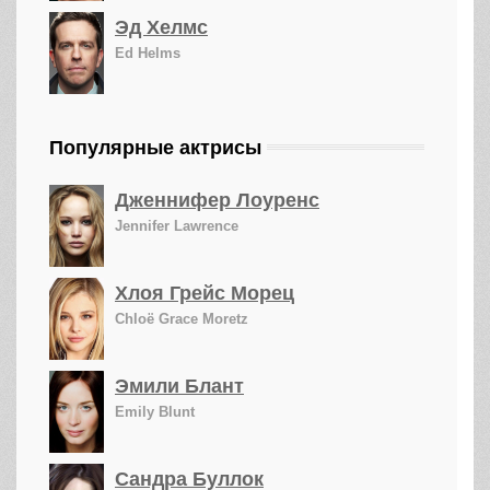
Эд Хелмс
Ed Helms
Популярные актрисы
Дженнифер Лоуренс
Jennifer Lawrence
Хлоя Грейс Морец
Chloë Grace Moretz
Эмили Блант
Emily Blunt
Сандра Буллок