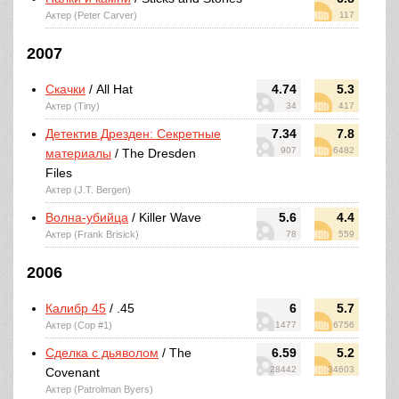
Актер (Peter Carver)
117
2007
Скачки
/ All Hat
4.74
5.3
Актер (Tiny)
34
417
Детектив Дрезден: Секретные
7.34
7.8
907
6482
материалы
/ The Dresden
Files
Актер (J.T. Bergen)
Волна-убийца
/ Killer Wave
5.6
4.4
Актер (Frank Brisick)
78
559
2006
Калибр 45
/ .45
6
5.7
Актер (Cop #1)
1477
6756
Сделка с дьяволом
/ The
6.59
5.2
28442
34603
Covenant
Актер (Patrolman Byers)