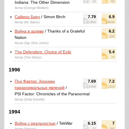
13
83
Indiana: The Other Dimension
Актер (George Webber)
Саймон Бирч
/ Simon Birch
7.79
6.9
Актер (Mr. Baker)
1900
16838
Война в заливе
/ Thanks of a Grateful
6.2
206
Nation
Актер (Sgt. Elvis Jones)
The Defenders: Choice of Evils
5.4
Актер (Tom Weiss)
72
1996
Пси Фактор: Хроники
7.69
7.2
2369
1118
паранормальных явлений
/
PSI Factor: Chronicles of the Paranormal
Актер (Andy Askwith)
1994
Война с реальностью
/ TekWar
6.15
7
Актер (Amago)
27
295