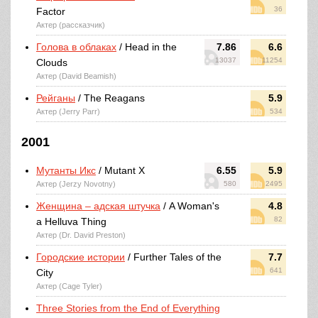
36
Factor
Актер (рассказчик)
Голова в облаках
/ Head in the
7.86
6.6
13037
11254
Clouds
Актер (David Beamish)
Рейганы
/ The Reagans
5.9
Актер (Jerry Parr)
534
2001
Мутанты Икс
/ Mutant X
6.55
5.9
Актер (Jerzy Novotny)
580
2495
Женщина – адская штучка
/ A Woman's
4.8
82
a Helluva Thing
Актер (Dr. David Preston)
Городские истории
/ Further Tales of the
7.7
641
City
Актер (Cage Tyler)
Three Stories from the End of Everything