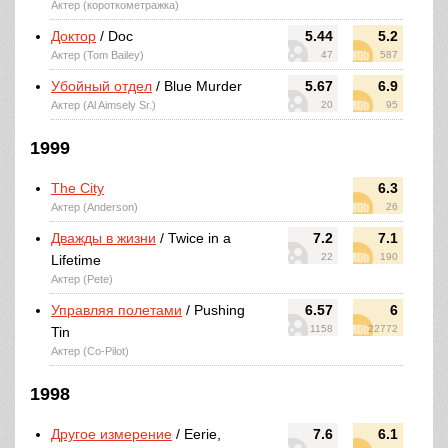
Актер (короткометражка)
Доктор
/ Doc
5.44
5.2
Актер (Tom Bailey)
47
587
Убойный отдел
/ Blue Murder
5.67
6.9
Актер (Al Aimsely Sr.)
20
95
1999
The City
6.3
Актер (Anderson)
26
Дважды в жизни
/ Twice in a
7.2
7.1
22
190
Lifetime
Актер (Pete)
Управляя полетами
/ Pushing
6.57
6
1158
22772
Tin
Актер (Co-Pilot)
1998
Другое измерение
/ Eerie,
7.6
6.1