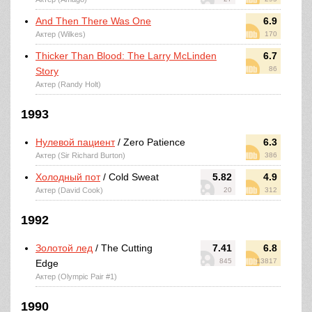
And Then There Was One
6.9
Актер (Wilkes)
170
Thicker Than Blood: The Larry McLinden
6.7
86
Story
Актер (Randy Holt)
1993
Нулевой пациент
/ Zero Patience
6.3
Актер (Sir Richard Burton)
386
Холодный пот
/ Cold Sweat
5.82
4.9
Актер (David Cook)
20
312
1992
Золотой лед
/ The Cutting
7.41
6.8
845
13817
Edge
Актер (Olympic Pair #1)
1990