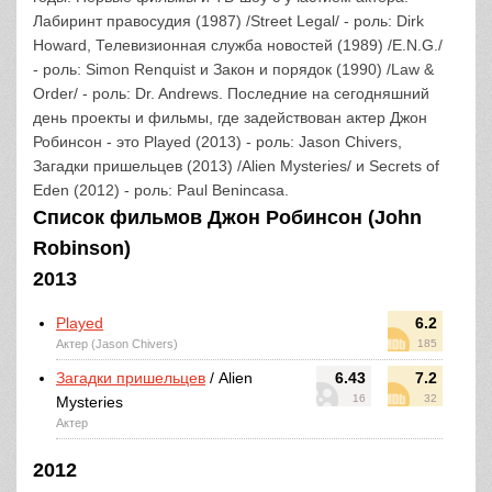
Лабиринт правосудия (1987) /Street Legal/ - роль: Dirk
Howard, Телевизионная служба новостей (1989) /E.N.G./
- роль: Simon Renquist и Закон и порядок (1990) /Law &
Order/ - роль: Dr. Andrews. Последние на сегодняшний
день проекты и фильмы, где задействован актер Джон
Робинсон - это Played (2013) - роль: Jason Chivers,
Загадки пришельцев (2013) /Alien Mysteries/ и Secrets of
Eden (2012) - роль: Paul Benincasa.
Список фильмов Джон Робинсон (John
Robinson)
2013
Played
6.2
Актер (Jason Chivers)
185
Загадки пришельцев
/ Alien
6.43
7.2
16
32
Mysteries
Актер
2012