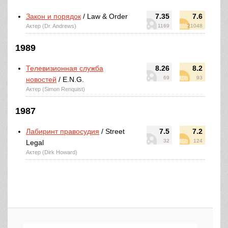
Закон и порядок
/ Law & Order
7.35
7.6
Актер (Dr. Andrews)
1169
21048
1989
Телевизионная служба
8.26
8.2
69
93
новостей
/ E.N.G.
Актер (Simon Renquist)
1987
Лабиринт правосудия
/ Street
7.5
7.2
32
124
Legal
Актер (Dirk Howard)