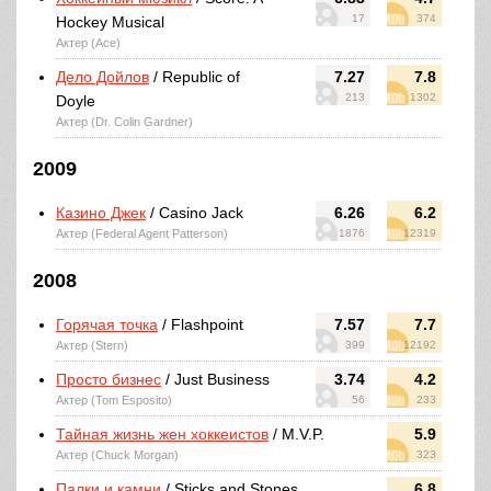
17
374
Hockey Musical
Актер (Ace)
Дело Дойлов
/ Republic of
7.27
7.8
213
1302
Doyle
Актер (Dr. Colin Gardner)
2009
Казино Джек
/ Casino Jack
6.26
6.2
Актер (Federal Agent Patterson)
1876
12319
2008
Горячая точка
/ Flashpoint
7.57
7.7
Актер (Stern)
399
12192
Просто бизнес
/ Just Business
3.74
4.2
Актер (Tom Esposito)
56
233
Тайная жизнь жен хоккеистов
/ M.V.P.
5.9
Актер (Chuck Morgan)
323
Палки и камни
/ Sticks and Stones
6.8