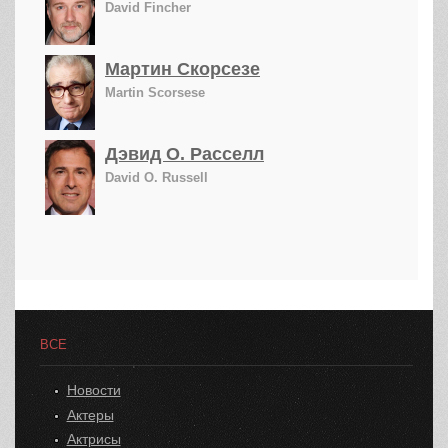
David Fincher
Мартин Скорсезе
Martin Scorsese
Дэвид О. Расселл
David O. Russell
ВСЕ
Новости
Актеры
Актрисы