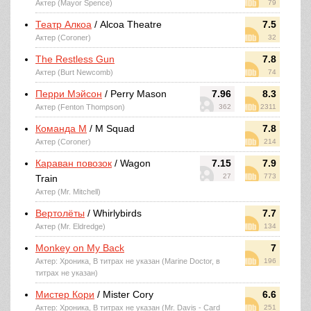
Актер (Mayor Spence)
79
Театр Алкоа
/ Alcoa Theatre
7.5
Актер (Coroner)
32
The Restless Gun
7.8
Актер (Burt Newcomb)
74
Перри Мэйсон
/ Perry Mason
7.96
8.3
Актер (Fenton Thompson)
362
2311
Команда М
/ M Squad
7.8
Актер (Coroner)
214
Караван повозок
/ Wagon
7.15
7.9
27
773
Train
Актер (Mr. Mitchell)
Вертолёты
/ Whirlybirds
7.7
Актер (Mr. Eldredge)
134
Monkey on My Back
7
Актер: Хроника, В титрах не указан (Marine Doctor, в
196
титрах не указан)
Мистер Кори
/ Mister Cory
6.6
Актер: Хроника, В титрах не указан (Mr. Davis - Card
251