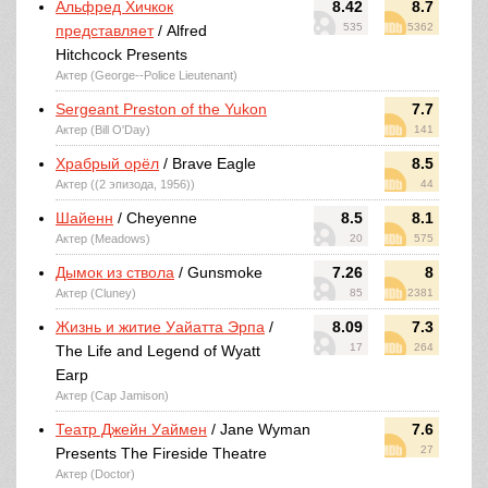
Альфред Хичкок
8.42
8.7
535
5362
представляет
/ Alfred
Hitchcock Presents
Актер (George--Police Lieutenant)
Sergeant Preston of the Yukon
7.7
Актер (Bill O'Day)
141
Храбрый орёл
/ Brave Eagle
8.5
Актер ((2 эпизода, 1956))
44
Шайенн
/ Cheyenne
8.5
8.1
Актер (Meadows)
20
575
Дымок из ствола
/ Gunsmoke
7.26
8
Актер (Cluney)
85
2381
Жизнь и житие Уайатта Эрпа
/
8.09
7.3
17
264
The Life and Legend of Wyatt
Earp
Актер (Cap Jamison)
Театр Джейн Уаймен
/ Jane Wyman
7.6
27
Presents The Fireside Theatre
Актер (Doctor)