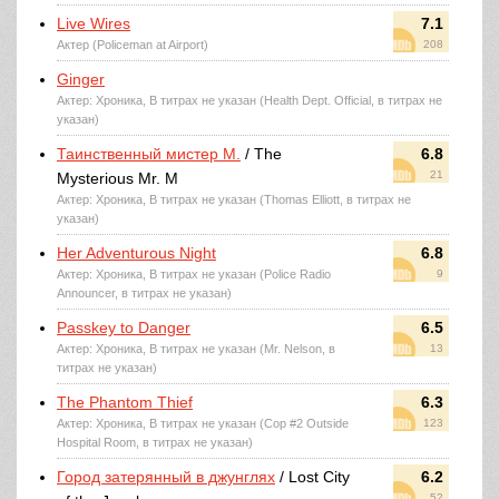
Live Wires
7.1
Актер (Policeman at Airport)
208
Ginger
Актер: Хроника, В титрах не указан (Health Dept. Official, в титрах не
указан)
Таинственный мистер М.
/ The
6.8
21
Mysterious Mr. M
Актер: Хроника, В титрах не указан (Thomas Elliott, в титрах не
указан)
Her Adventurous Night
6.8
Актер: Хроника, В титрах не указан (Police Radio
9
Announcer, в титрах не указан)
Passkey to Danger
6.5
Актер: Хроника, В титрах не указан (Mr. Nelson, в
13
титрах не указан)
The Phantom Thief
6.3
Актер: Хроника, В титрах не указан (Cop #2 Outside
123
Hospital Room, в титрах не указан)
Город затерянный в джунглях
/ Lost City
6.2
52