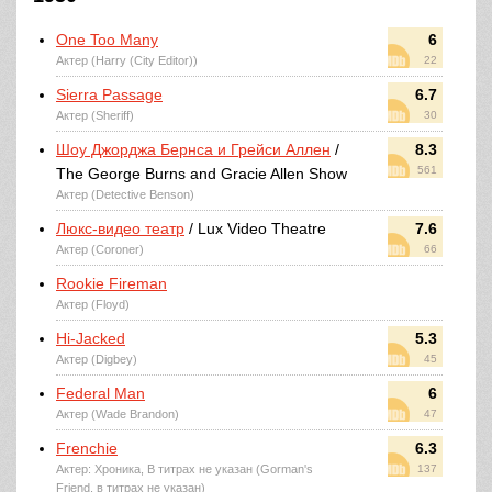
One Too Many
6
Актер (Harry (City Editor))
22
Sierra Passage
6.7
Актер (Sheriff)
30
Шоу Джорджа Бернса и Грейси Аллен
/
8.3
561
The George Burns and Gracie Allen Show
Актер (Detective Benson)
Люкс-видео театр
/ Lux Video Theatre
7.6
Актер (Coroner)
66
Rookie Fireman
Актер (Floyd)
Hi-Jacked
5.3
Актер (Digbey)
45
Federal Man
6
Актер (Wade Brandon)
47
Frenchie
6.3
Актер: Хроника, В титрах не указан (Gorman's
137
Friend, в титрах не указан)