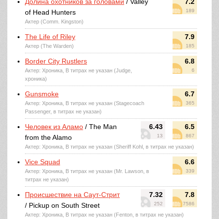
Долина охотников за головами
/ Valley
7.2
189
of Head Hunters
Актер (Comm. Kingston)
The Life of Riley
7.9
Актер (The Warden)
185
Border City Rustlers
6.8
Актер: Хроника, В титрах не указан (Judge,
6
хроника)
Gunsmoke
6.7
Актер: Хроника, В титрах не указан (Stagecoach
365
Passenger, в титрах не указан)
Человек из Аламо
/ The Man
6.43
6.5
13
867
from the Alamo
Актер: Хроника, В титрах не указан (Sheriff Kohl, в титрах не указан)
Vice Squad
6.6
Актер: Хроника, В титрах не указан (Mr. Lawson, в
339
титрах не указан)
Происшествие на Саут-Стрит
7.32
7.8
252
7586
/ Pickup on South Street
Актер: Хроника, В титрах не указан (Fenton, в титрах не указан)