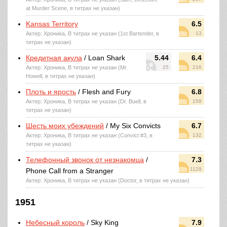
at Murder Scene, в титрах не указан)
Kansas Territory
6.5
Актер: Хроника, В титрах не указан (1st Bartender, в
13
титрах не указан)
Кредитная акула
/ Loan Shark
5.44
6.4
Актер: Хроника, В титрах не указан (Mr.
25
216
Howell, в титрах не указан)
Плоть и ярость
/ Flesh and Fury
6.8
Актер: Хроника, В титрах не указан (Dr. Buell, в
159
титрах не указан)
Шесть моих убеждений
/ My Six Convicts
6.7
Актер: Хроника, В титрах не указан (Convict #3, в
132
титрах не указан)
Телефонный звонок от незнакомца
/
7.3
1129
Phone Call from a Stranger
Актер: Хроника, В титрах не указан (Doctor, в титрах не указан)
1951
Небесный король
/ Sky King
7.9