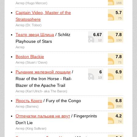
Актер (Hugo Mercer)
166
Captain Video, Master of the
5.7
75
Stratosphere
Актер (Dr. Tobor)
Театр звезд Шлица
/ Schlitz
6.67
7.8
12
130
Playhouse of Stars
Актер
Boston Blackie
7.8
Актер (Stuart / Dave)
71
Рычание железной лошади
/
6
6.9
13
7
Roar of the Iron Horse - Rail-
Blazer of the Apache Trail
Актер (Karl Ulrich- aka The Baron)
Ярость Конго
/ Fury of the Congo
6.8
Актер (Barnes)
200
Отпечатки пальцев не врут
/ Fingerprints
4.2
74
Don't Lie
Актер (King Sullivan)