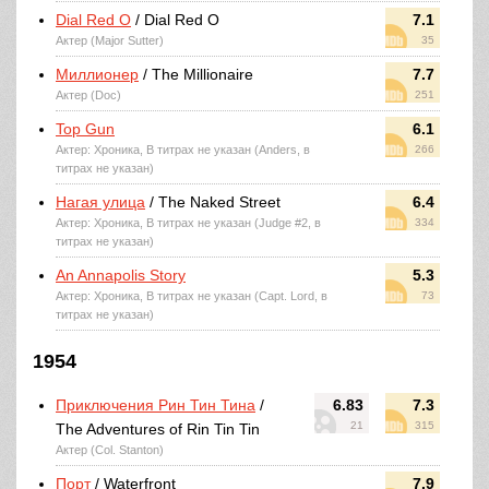
Dial Red O
/ Dial Red O
7.1
Актер (Major Sutter)
35
Миллионер
/ The Millionaire
7.7
Актер (Doc)
251
Top Gun
6.1
Актер: Хроника, В титрах не указан (Anders, в
266
титрах не указан)
Нагая улица
/ The Naked Street
6.4
Актер: Хроника, В титрах не указан (Judge #2, в
334
титрах не указан)
An Annapolis Story
5.3
Актер: Хроника, В титрах не указан (Capt. Lord, в
73
титрах не указан)
1954
Приключения Рин Тин Тина
/
6.83
7.3
21
315
The Adventures of Rin Tin Tin
Актер (Col. Stanton)
Порт
/ Waterfront
7.9