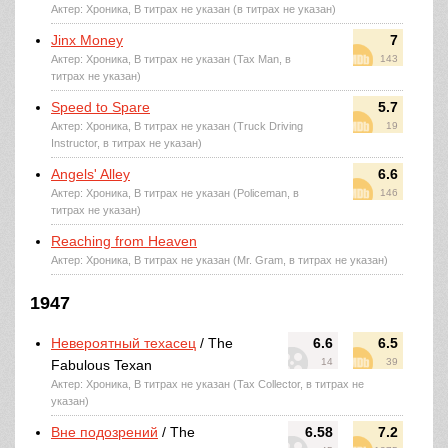
Актер: Хроника, В титрах не указан (в титрах не указан)
Jinx Money
7
Актер: Хроника, В титрах не указан (Tax Man, в
143
титрах не указан)
Speed to Spare
5.7
Актер: Хроника, В титрах не указан (Truck Driving
19
Instructor, в титрах не указан)
Angels' Alley
6.6
Актер: Хроника, В титрах не указан (Policeman, в
146
титрах не указан)
Reaching from Heaven
Актер: Хроника, В титрах не указан (Mr. Gram, в титрах не указан)
1947
Невероятный техасец
/ The
6.6
6.5
14
39
Fabulous Texan
Актер: Хроника, В титрах не указан (Tax Collector, в титрах не
указан)
Вне подозрений
/ The
6.58
7.2