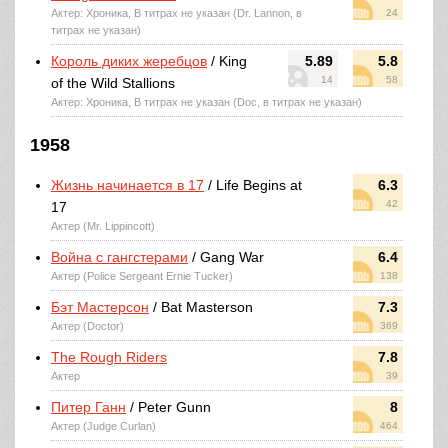
Актер: Хроника, В титрах не указан (Dr. Lannon, в
24
титрах не указан)
Король диких жеребцов
/ King
5.89
5.8
14
58
of the Wild Stallions
Актер: Хроника, В титрах не указан (Doc, в титрах не указан)
1958
Жизнь начинается в 17
/ Life Begins at
6.3
42
17
Актер (Mr. Lippincott)
Война с гангстерами
/ Gang War
6.4
Актер (Police Sergeant Ernie Tucker)
138
Бэт Мастерсон
/ Bat Masterson
7.3
Актер (Doctor)
369
The Rough Riders
7.8
Актер
39
Питер Ганн
/ Peter Gunn
8
Актер (Judge Curlan)
464