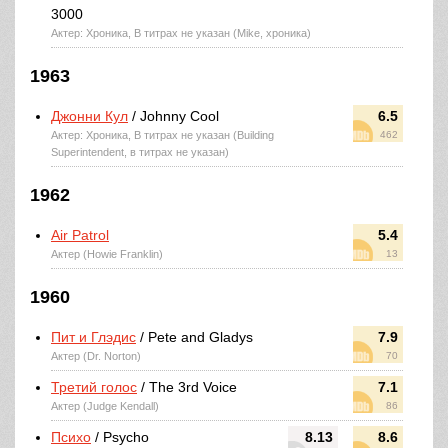
3000
Актер: Хроника, В титрах не указан (Mike, хроника)
1963
Джонни Кул
/ Johnny Cool
6.5
Актер: Хроника, В титрах не указан (Building
462
Superintendent, в титрах не указан)
1962
Air Patrol
5.4
Актер (Howie Franklin)
13
1960
Пит и Глэдис
/ Pete and Gladys
7.9
Актер (Dr. Norton)
70
Третий голос
/ The 3rd Voice
7.1
Актер (Judge Kendall)
86
Психо
/ Psycho
8.13
8.6