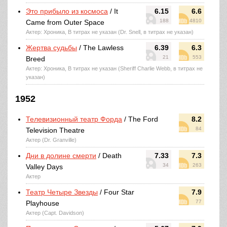
Это прибыло из космоса
/ It
6.15
6.6
188
4810
Came from Outer Space
Актер: Хроника, В титрах не указан (Dr. Snell, в титрах не указан)
Жертва судьбы
/ The Lawless
6.39
6.3
21
553
Breed
Актер: Хроника, В титрах не указан (Sheriff Charlie Webb, в титрах не
указан)
1952
Телевизионный театр Форда
/ The Ford
8.2
84
Television Theatre
Актер (Dr. Granville)
Дни в долине смерти
/ Death
7.33
7.3
34
263
Valley Days
Актер
Театр Четыре Звезды
/ Four Star
7.9
77
Playhouse
Актер (Capt. Davidson)