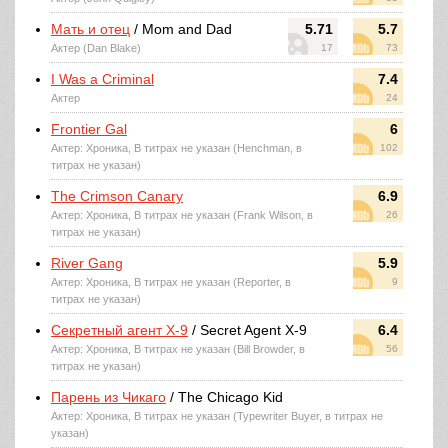
Мать и отец
/ Mom and Dad
5.71
5.7
Актер (Dan Blake)
17
73
I Was a Criminal
7.4
Актер
24
Frontier Gal
6
Актер: Хроника, В титрах не указан (Henchman, в
102
титрах не указан)
The Crimson Canary
6.9
Актер: Хроника, В титрах не указан (Frank Wilson, в
26
титрах не указан)
River Gang
5.9
Актер: Хроника, В титрах не указан (Reporter, в
9
титрах не указан)
Секретный агент X-9
/ Secret Agent X-9
6.4
Актер: Хроника, В титрах не указан (Bill Browder, в
56
титрах не указан)
Парень из Чикаго
/ The Chicago Kid
Актер: Хроника, В титрах не указан (Typewriter Buyer, в титрах не
указан)