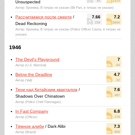
45
1375
Unsuspected
Актер: Хроника, В титрах не указан (Bit Part, в титрах не указан)
Рассчитаемся после смерти
/
7.66
7.2
258
3844
Dead Reckoning
Актер: Хроника, В титрах не указан (Police Officer Casey, в титрах не
указан)
1946
The Devil's Playground
7
Актер (U.S. Marshal)
64
Below the Deadline
4.7
Актер (Vail)
22
Тени над Китайским кварталом
/
7.6
487
Shadows Over Chinatown
Актер (Police Chief Flannagan)
In Fast Company
6.8
Актер (Officer)
178
Тёмное алиби
/ Dark Alibi
7.3
Актер (Brand)
665