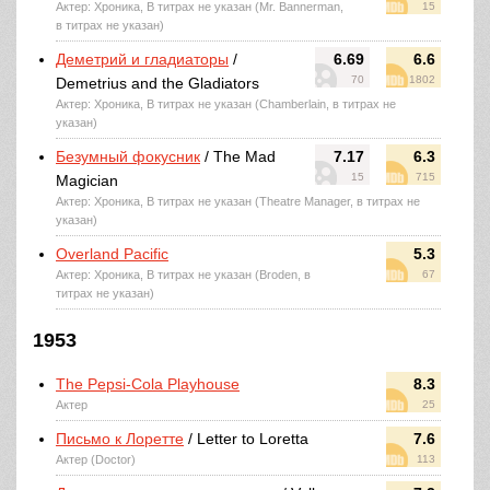
Актер: Хроника, В титрах не указан (Mr. Bannerman,
15
в титрах не указан)
Деметрий и гладиаторы
/
6.69
6.6
70
1802
Demetrius and the Gladiators
Актер: Хроника, В титрах не указан (Chamberlain, в титрах не
указан)
Безумный фокусник
/ The Mad
7.17
6.3
15
715
Magician
Актер: Хроника, В титрах не указан (Theatre Manager, в титрах не
указан)
Overland Pacific
5.3
Актер: Хроника, В титрах не указан (Broden, в
67
титрах не указан)
1953
The Pepsi-Cola Playhouse
8.3
Актер
25
Письмо к Лоретте
/ Letter to Loretta
7.6
Актер (Doctor)
113