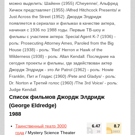
можно выделить: Шайенн (1955) /Cheyenne/, Альфред
Хичкок представляет (1955) /Alfred Hitchcock Presents/ и
Just Across the Street (1952). Джордж Элдридж
появляется в сериалах и фильмах в качестве актера,
начиная с 1936 по 1988 годы. Первые ТВ-шоу и
фильмы с участием актера: Special Agent K-7 (1936) -
роль: Prosecuting Attorney Ames, Paroled from the Big
House (1938) - роль: 'Red' Herron и Hawk of the
Wilderness (1938) - роль: Allan Kendall. Последние на
сегодня проекты и фильмы, где задействован актер
Джордж Элдридж - это Air Patrol (1962) - роль: Howie
Franklin, Пит и Глэдис (1960) /Pete and Gladys/ - роль:
Dr. Norton и Третий голос (1960) /The 3rd Voice/ - роль:
Judge Kendall.
Список фильмов Джордж Элдридж
(George Eldredge)
1988
Таинственный театр 3000
6.47
8.7
39
13883
года
/ Mystery Science Theater