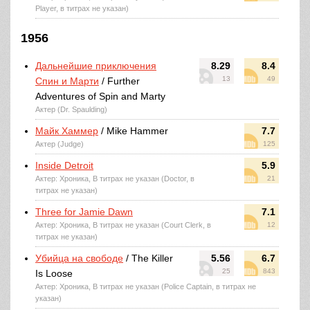
Player, в титрах не указан)
1956
Дальнейшие приключения
8.29
8.4
13
49
Спин и Марти
/ Further
Adventures of Spin and Marty
Актер (Dr. Spaulding)
Майк Хаммер
/ Mike Hammer
7.7
Актер (Judge)
125
Inside Detroit
5.9
Актер: Хроника, В титрах не указан (Doctor, в
21
титрах не указан)
Three for Jamie Dawn
7.1
Актер: Хроника, В титрах не указан (Court Clerk, в
12
титрах не указан)
Убийца на свободе
/ The Killer
5.56
6.7
25
843
Is Loose
Актер: Хроника, В титрах не указан (Police Captain, в титрах не
указан)