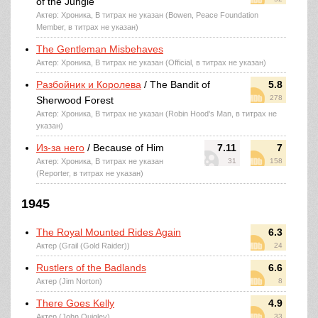
of the Jungle
Актер: Хроника, В титрах не указан (Bowen, Peace Foundation
Member, в титрах не указан)
The Gentleman Misbehaves
Актер: Хроника, В титрах не указан (Official, в титрах не указан)
Разбойник и Королева
/ The Bandit of
5.8
278
Sherwood Forest
Актер: Хроника, В титрах не указан (Robin Hood's Man, в титрах не
указан)
Из-за него
/ Because of Him
7.11
7
Актер: Хроника, В титрах не указан
31
158
(Reporter, в титрах не указан)
1945
The Royal Mounted Rides Again
6.3
Актер (Grail (Gold Raider))
24
Rustlers of the Badlands
6.6
Актер (Jim Norton)
8
There Goes Kelly
4.9
Актер (John Quigley)
33