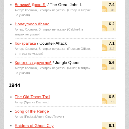
Великий Джон Л.
/ The Great John L.
7.4
Актер: Хроника, В титрах не указан (Crony, в титрах
38
не указан)
Honeymoon Ahead
6.2
Актер: Хроника, В титрах не указан (Caldwell, в
9
титрах не указан)
Контратака
/ Counter-Attack
7.1
Актер: Хроника, В титрах не указан (Russian Officer,
217
в титрах не указан)
Королева джунглей
/ Jungle Queen
5.6
Актер: Хроника, В титрах не указан (Muller, в титрах
41
не указан)
1944
The Old Texas Trail
6.5
Актер (Sparks Diamond)
13
Song of the Range
Актер (Federal Agent CleveTrevor)
Raiders of Ghost City
6.1