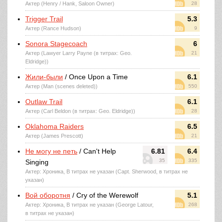
Актер (Henry / Hank, Saloon Owner)
28
Trigger Trail
5.3
Актер (Rance Hudson)
9
Sonora Stagecoach
6
Актер (Lawyer Larry Payne (в титрах: Geo.
21
Eldridge))
Жили-были
/ Once Upon a Time
6.1
Актер (Man (scenes deleted))
550
Outlaw Trail
6.1
Актер (Carl Beldon (в титрах: Geo. Eldridge))
28
Oklahoma Raiders
6.5
Актер (James Prescott)
21
Не могу не петь
/ Can't Help
6.81
6.4
35
335
Singing
Актер: Хроника, В титрах не указан (Capt. Sherwood, в титрах не
указан)
Вой оборотня
/ Cry of the Werewolf
5.1
Актер: Хроника, В титрах не указан (George Latour,
268
в титрах не указан)