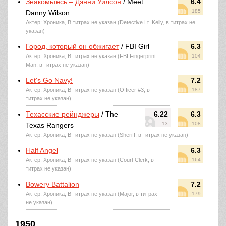
Знакомьтесь – Дэнни Уилсон
/ Meet
6.4
185
Danny Wilson
Актер: Хроника, В титрах не указан (Detective Lt. Kelly, в титрах не
указан)
Город, который он обжигает
/ FBI Girl
6.3
Актер: Хроника, В титрах не указан (FBI Fingerprint
104
Man, в титрах не указан)
Let's Go Navy!
7.2
Актер: Хроника, В титрах не указан (Officer #3, в
187
титрах не указан)
Техасские рейнджеры
/ The
6.22
6.3
13
108
Texas Rangers
Актер: Хроника, В титрах не указан (Sheriff, в титрах не указан)
Half Angel
6.3
Актер: Хроника, В титрах не указан (Court Clerk, в
164
титрах не указан)
Bowery Battalion
7.2
Актер: Хроника, В титрах не указан (Major, в титрах
179
не указан)
1950