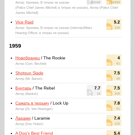
Актер: Хроника, В титрах не указан
45449
319399
(Police Chief James Mitchell, в титрах не указан), Актер (Police Chief
James Mitchell)
Vice Raid
5.2
Актер: Хроника, В титрах не указан (Internal Affairs
144
Hearing Officer, в титрах не указан)
1959
Новобранец
/ The Rookie
4
Актер (Gen. Bechtel)
61
Shotgun Slade
7.5
Актер (Mr. Barton)
44
Бунтарь
/ The Rebel
7.7
7.5
Актер (Banker)
18
209
Сажать в тюрьму
/ Lock Up
7.8
Актер (Dr. Von Heisinger)
51
Ларами
/ Laramie
7.4
Актер (Doc Huber)
225
A Dog's Best Friend
5.4