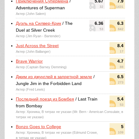
Приключения Супермена
/
5.67
7.9
32
1431
Adventures of Superman
Актер (John Salem)
Дуэль на Силвер-Крик
/ The
6.36
6.3
53
642
Duel at Silver Creek
Актер (Jim Ryan - Bartender)
Just Across the Street
8.4
Актер (John Ballanger)
17
Brave Warrior
4.7
Актер (Captain Barney Demming)
88
Джим из джунглей в запретной земле
/
6.5
273
Jungle Jim in the Forbidden Land
Актер (Fred Lewis)
Последний поезд из Бомбея
/ Last Train
5.4
53
from Bombay
Актер: Хроника, В титрах не указан (Mr. Bern - American Consulate, в
титрах не указан)
Bonzo Goes to College
5
Актер: Хроника, В титрах не указан (Edmund Crowe,
109
в титрах не указан)