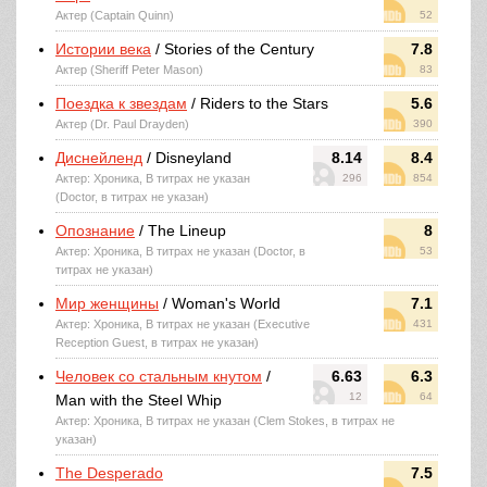
Актер (Captain Quinn)
52
Истории века
/ Stories of the Century
7.8
Актер (Sheriff Peter Mason)
83
Поездка к звездам
/ Riders to the Stars
5.6
Актер (Dr. Paul Drayden)
390
Диснейленд
/ Disneyland
8.14
8.4
Актер: Хроника, В титрах не указан
296
854
(Doctor, в титрах не указан)
Опознание
/ The Lineup
8
Актер: Хроника, В титрах не указан (Doctor, в
53
титрах не указан)
Мир женщины
/ Woman's World
7.1
Актер: Хроника, В титрах не указан (Executive
431
Reception Guest, в титрах не указан)
Человек со стальным кнутом
/
6.63
6.3
12
64
Man with the Steel Whip
Актер: Хроника, В титрах не указан (Clem Stokes, в титрах не
указан)
The Desperado
7.5