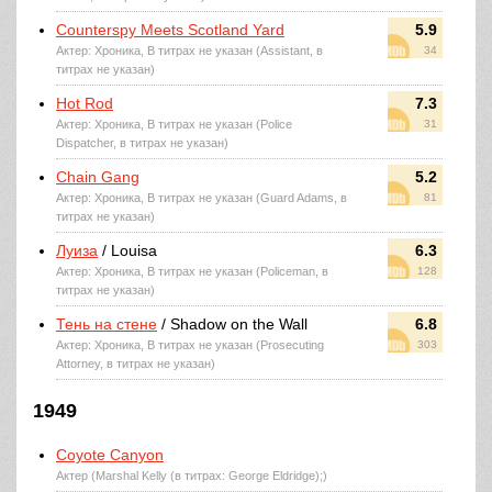
Counterspy Meets Scotland Yard
5.9
Актер: Хроника, В титрах не указан (Assistant, в
34
титрах не указан)
Hot Rod
7.3
Актер: Хроника, В титрах не указан (Police
31
Dispatcher, в титрах не указан)
Chain Gang
5.2
Актер: Хроника, В титрах не указан (Guard Adams, в
81
титрах не указан)
Луиза
/ Louisa
6.3
Актер: Хроника, В титрах не указан (Policeman, в
128
титрах не указан)
Тень на стене
/ Shadow on the Wall
6.8
Актер: Хроника, В титрах не указан (Prosecuting
303
Attorney, в титрах не указан)
1949
Coyote Canyon
Актер (Marshal Kelly (в титрах: George Eldridge);)