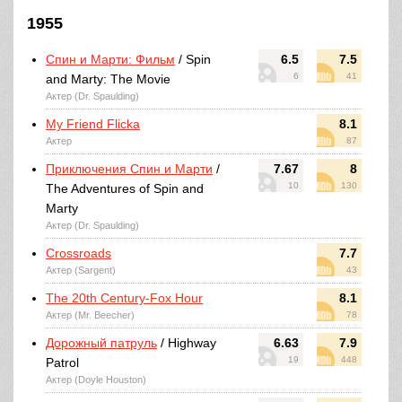
1955
Спин и Марти: Фильм
/ Spin
6.5
7.5
6
41
and Marty: The Movie
Актер (Dr. Spaulding)
My Friend Flicka
8.1
Актер
87
Приключения Спин и Марти
/
7.67
8
10
130
The Adventures of Spin and
Marty
Актер (Dr. Spaulding)
Crossroads
7.7
Актер (Sargent)
43
The 20th Century-Fox Hour
8.1
Актер (Mr. Beecher)
78
Дорожный патруль
/ Highway
6.63
7.9
19
448
Patrol
Актер (Doyle Houston)