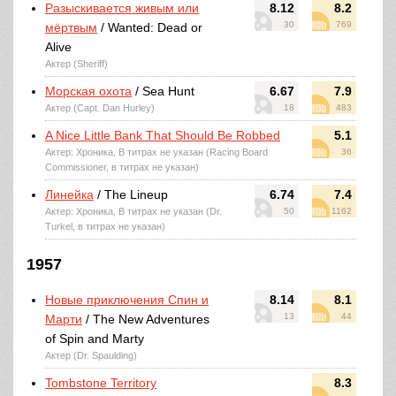
Разыскивается живым или
8.12
8.2
30
769
мёртвым
/ Wanted: Dead or
Alive
Актер (Sheriff)
Морская охота
/ Sea Hunt
6.67
7.9
Актер (Capt. Dan Hurley)
18
483
A Nice Little Bank That Should Be Robbed
5.1
Актер: Хроника, В титрах не указан (Racing Board
36
Commissioner, в титрах не указан)
Линейка
/ The Lineup
6.74
7.4
Актер: Хроника, В титрах не указан (Dr.
50
1162
Turkel, в титрах не указан)
1957
Новые приключения Спин и
8.14
8.1
13
44
Марти
/ The New Adventures
of Spin and Marty
Актер (Dr. Spaulding)
Tombstone Territory
8.3