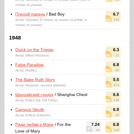
титрах не указан)
Плохой парень
/ Bad Boy
6.7
Актер: Хроника, В титрах не указан (Gambler, в
133
титрах не указан)
1948
Quick on the Trigger
6.3
Актер (Alfred Murdock)
11
False Paradise
6.8
Актер (Radley)
60
The Babe Ruth Story
5.5
Актер (Reporter, (scenes deleted))
674
Шанхайский сундук
/ Shanghai Chest
6.6
Актер (Police Sgt. Pat Finley)
138
Campus Sleuth
6.9
Актер (Officer Edwards)
16
Ради любви к Мэри
/ For the
7.24
6.8
38
118
Love of Mary