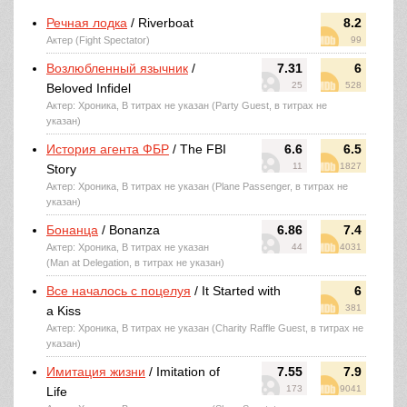
Речная лодка
/ Riverboat
8.2
Актер (Fight Spectator)
99
Возлюбленный язычник
/
7.31
6
25
528
Beloved Infidel
Актер: Хроника, В титрах не указан (Party Guest, в титрах не
указан)
История агента ФБР
/ The FBI
6.6
6.5
11
1827
Story
Актер: Хроника, В титрах не указан (Plane Passenger, в титрах не
указан)
Бонанца
/ Bonanza
6.86
7.4
Актер: Хроника, В титрах не указан
44
4031
(Man at Delegation, в титрах не указан)
Все началось с поцелуя
/ It Started with
6
381
a Kiss
Актер: Хроника, В титрах не указан (Charity Raffle Guest, в титрах не
указан)
Имитация жизни
/ Imitation of
7.55
7.9
173
9041
Life