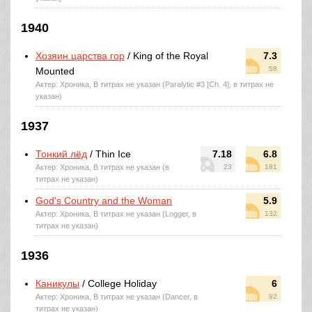
1940
Хозяин царства гор
/ King of the Royal
7.3
58
Mounted
Актер: Хроника, В титрах не указан (Paralytic #3 [Ch. 4], в титрах не
указан)
1937
Тонкий лёд
/ Thin Ice
7.18
6.8
Актер: Хроника, В титрах не указан (в
23
181
титрах не указан)
God's Country and the Woman
5.9
Актер: Хроника, В титрах не указан (Logger, в
132
титрах не указан)
1936
Каникулы
/ College Holiday
6
Актер: Хроника, В титрах не указан (Dancer, в
92
титрах не указан)