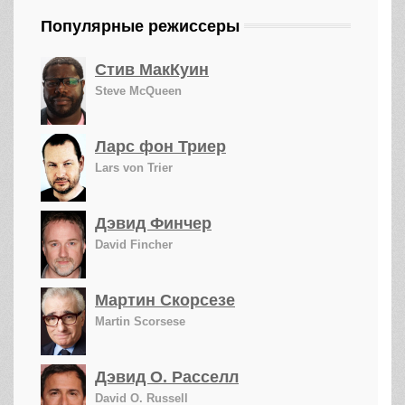
Популярные режиссеры
Стив МакКуин
Steve McQueen
Ларс фон Триер
Lars von Trier
Дэвид Финчер
David Fincher
Мартин Скорсезе
Martin Scorsese
Дэвид О. Расселл
David O. Russell