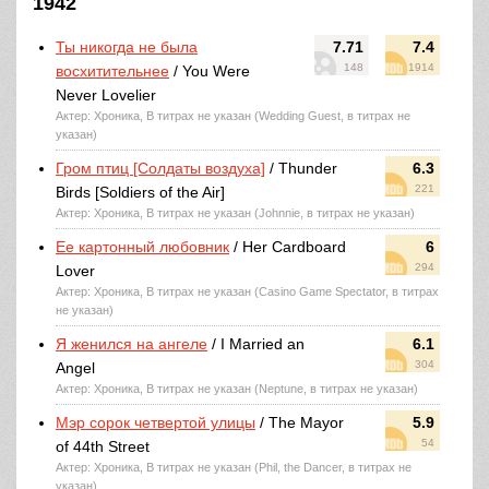
1942
Ты никогда не была
7.71
7.4
148
1914
восхитительнее
/ You Were
Never Lovelier
Актер: Хроника, В титрах не указан (Wedding Guest, в титрах не
указан)
Гром птиц [Солдаты воздуха]
/ Thunder
6.3
221
Birds [Soldiers of the Air]
Актер: Хроника, В титрах не указан (Johnnie, в титрах не указан)
Ее картонный любовник
/ Her Cardboard
6
294
Lover
Актер: Хроника, В титрах не указан (Casino Game Spectator, в титрах
не указан)
Я женился на ангеле
/ I Married an
6.1
304
Angel
Актер: Хроника, В титрах не указан (Neptune, в титрах не указан)
Мэр сорок четвертой улицы
/ The Mayor
5.9
54
of 44th Street
Актер: Хроника, В титрах не указан (Phil, the Dancer, в титрах не
указан)