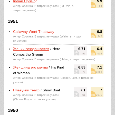
Indian Uprising
5.9
Актер: Хроника, В титрах не указан (Bit Role, в
86
титрах не указан)
1951
Callaway Went Thataway
6.8
Актер: Хроника, В титрах не указан (Waiter, в титрах
348
не указан)
Жених возвращается
/ Here
6.71
6.4
56
652
Comes the Groom
Актер: Хроника, В титрах не указан (Usher, в титрах не указан)
Женщина его мечты
/ His Kind
6.83
7.1
72
2301
of Woman
Актер: Хроника, В титрах не указан (Lodge Guest, в титрах не
указан)
Плавучий театр
/ Show Boat
7.1
7
Актер: Хроника, В титрах не указан
51
3079
(Chorus Boy, в титрах не указан)
1950