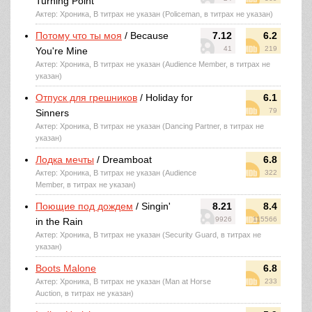
Turning Point
Актер: Хроника, В титрах не указан (Policeman, в титрах не указан)
Потому что ты моя
/ Because
7.12
6.2
41
219
You're Mine
Актер: Хроника, В титрах не указан (Audience Member, в титрах не
указан)
Отпуск для грешников
/ Holiday for
6.1
79
Sinners
Актер: Хроника, В титрах не указан (Dancing Partner, в титрах не
указан)
Лодка мечты
/ Dreamboat
6.8
Актер: Хроника, В титрах не указан (Audience
322
Member, в титрах не указан)
Поющие под дождем
/ Singin'
8.21
8.4
9926
115566
in the Rain
Актер: Хроника, В титрах не указан (Security Guard, в титрах не
указан)
Boots Malone
6.8
Актер: Хроника, В титрах не указан (Man at Horse
233
Auction, в титрах не указан)