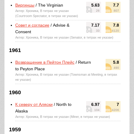
Виргинцы
/ The Virginian
5.63
7.7
Актер: Хроника, В титрах не указан
26
807
(Courtroom Spectator, в титрах не указан)
Совет и согласие
/ Advise &
7.17
7.8
33
4120
Consent
Актер: Хроника, В титрах не указан (Senator, в титрах не указан)
1961
Возвращение в Пейтон Плейс
/ Return
5.8
490
to Peyton Place
Актер: Хроника, В титрах не указан (Townsman at Meeting, в титрах
не указан)
1960
К северу от Аляски
/ North to
6.97
7
104
4206
Alaska
Актер: Хроника, В титрах не указан (Miner, в титрах не указан)
1959