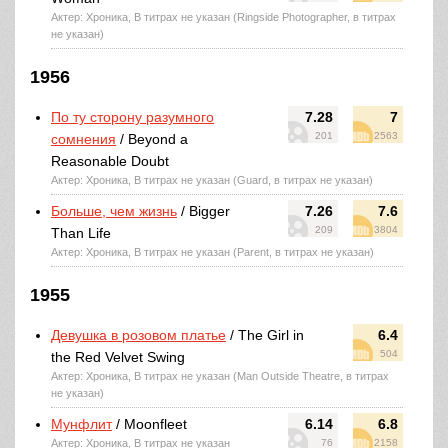
Актер: Хроника, В титрах не указан (Ringside Photographer, в титрах
не указан)
1956
По ту сторону разумного
7.28
7
201
2563
сомнения
/ Beyond a
Reasonable Doubt
Актер: Хроника, В титрах не указан (Guard, в титрах не указан)
Больше, чем жизнь
/ Bigger
7.26
7.6
209
3804
Than Life
Актер: Хроника, В титрах не указан (Parent, в титрах не указан)
1955
Девушка в розовом платье
/ The Girl in
6.4
504
the Red Velvet Swing
Актер: Хроника, В титрах не указан (Man Outside Theatre, в титрах
не указан)
Мунфлит
/ Moonfleet
6.14
6.8
Актер: Хроника, В титрах не указан
76
2158