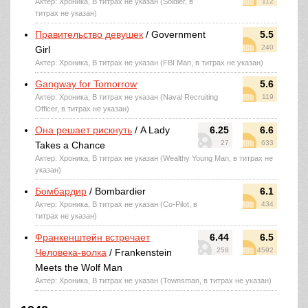
Актер: Хроника, В титрах не указан (Soldier, в
112
титрах не указан)
Правительство девушек
/ Government
5.5
240
Girl
Актер: Хроника, В титрах не указан (FBI Man, в титрах не указан)
Gangway for Tomorrow
5.6
Актер: Хроника, В титрах не указан (Naval Recruiting
119
Officer, в титрах не указан)
Она решает рискнуть
/ A Lady
6.25
6.6
27
633
Takes a Chance
Актер: Хроника, В титрах не указан (Wealthy Young Man, в титрах не
указан)
Бомбардир
/ Bombardier
6.1
Актер: Хроника, В титрах не указан (Co-Pilot, в
434
титрах не указан)
Франкенштейн встречает
6.44
6.5
258
4592
Человека-волка
/ Frankenstein
Meets the Wolf Man
Актер: Хроника, В титрах не указан (Townsman, в титрах не указан)