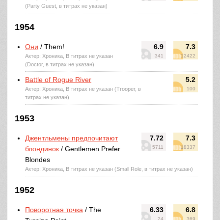
(Party Guest, в титрах не указан)
1954
Они
/ Them!
6.9
7.3
Актер: Хроника, В титрах не указан
341
12422
(Doctor, в титрах не указан)
Battle of Rogue River
5.2
Актер: Хроника, В титрах не указан (Trooper, в
100
титрах не указан)
1953
Джентльмены предпочитают
7.72
7.3
5711
18337
блондинок
/ Gentlemen Prefer
Blondes
Актер: Хроника, В титрах не указан (Small Role, в титрах не указан)
1952
Поворотная точка
/ The
6.33
6.8
24
369