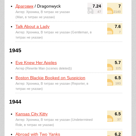
Драговик
/ Dragonwyck
7.24
7
Актер: Хроника, В титрах не указан
47
2140
(Man, в титрах не указан)
Talk About a Lady
7.6
Актер: Хроника, В титрах не указан (Gentleman, в
7
титрах не указан)
1945
Eve Knew Her Apples
5.7
Актер (Rewrite Man (scenes deleted))
115
Boston Blackie Booked on Suspicion
6.5
Актер: Хроника, В титрах не указан (Reporter, в
183
титрах не указан)
1944
Kansas City Kitty
6.5
Актер: Хроника, В титрах не указан (Undetermined
37
Role, в титрах не указан)
Abroad with Two Yanks
6.2