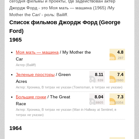
сегодня фильмы и проекты, где задействован актер
Джордж Форд - это Моя мать — машина (1965) /My
Mother the Car/ - роль: Bailiff.
Список фильмов Джордж Форд (George
Ford)
1965
Моя мать — машина
/ My Mother the
4.8
287
Car
Актер (Bailiff)
Зеленые просторы
/ Green
8.11
7.4
639
2660
Acres
Актер: Хроника, В титрах не указан (Townsman, в титрах не указан)
Большие гонки
/ The Great
8.04
7.3
8805
10354
Race
Актер: Хроника, В титрах не указан (Man in Hallway at Sentinel, в
титрах не указан)
1964