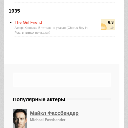
1935
The Girl Friend
6.3
Актер: Хроника, В титрах не указан (Chorus Boy in
19
Play, в титрах не указан)
Популярные актеры
Майкл Фассбендер
Michael Fassbender