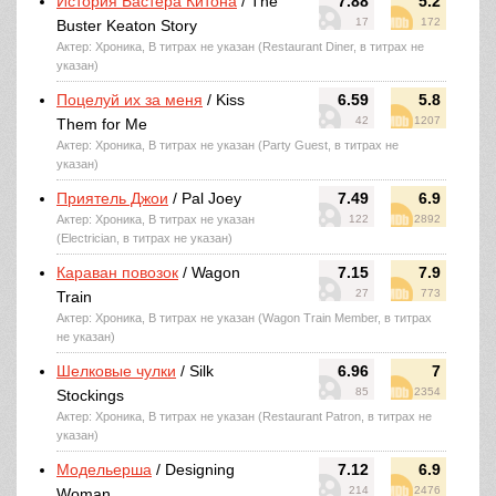
История Бастера Китона
/ The
7.88
5.2
17
172
Buster Keaton Story
Актер: Хроника, В титрах не указан (Restaurant Diner, в титрах не
указан)
Поцелуй их за меня
/ Kiss
6.59
5.8
42
1207
Them for Me
Актер: Хроника, В титрах не указан (Party Guest, в титрах не
указан)
Приятель Джои
/ Pal Joey
7.49
6.9
Актер: Хроника, В титрах не указан
122
2892
(Electrician, в титрах не указан)
Караван повозок
/ Wagon
7.15
7.9
27
773
Train
Актер: Хроника, В титрах не указан (Wagon Train Member, в титрах
не указан)
Шелковые чулки
/ Silk
6.96
7
85
2354
Stockings
Актер: Хроника, В титрах не указан (Restaurant Patron, в титрах не
указан)
Модельерша
/ Designing
7.12
6.9
214
2476
Woman