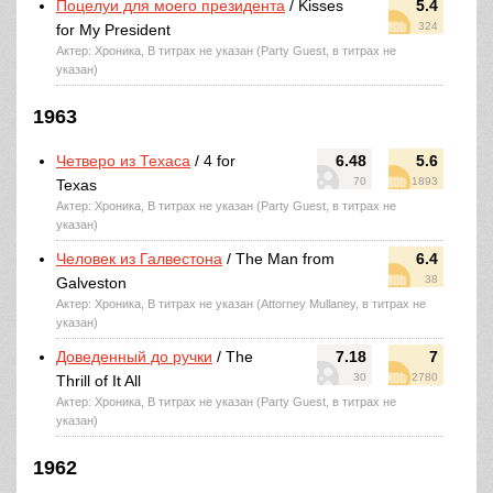
Поцелуи для моего президента
/ Kisses
5.4
324
for My President
Актер: Хроника, В титрах не указан (Party Guest, в титрах не
указан)
1963
Четверо из Техаса
/ 4 for
6.48
5.6
70
1893
Texas
Актер: Хроника, В титрах не указан (Party Guest, в титрах не
указан)
Человек из Галвестона
/ The Man from
6.4
38
Galveston
Актер: Хроника, В титрах не указан (Attorney Mullaney, в титрах не
указан)
Доведенный до ручки
/ The
7.18
7
30
2780
Thrill of It All
Актер: Хроника, В титрах не указан (Party Guest, в титрах не
указан)
1962