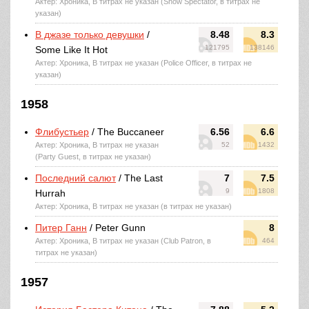
Актер: Хроника, В титрах не указан (Show Spectator, в титрах не
указан)
В джазе только девушки
/
8.48
8.3
121795
138146
Some Like It Hot
Актер: Хроника, В титрах не указан (Police Officer, в титрах не
указан)
1958
Флибустьер
/ The Buccaneer
6.56
6.6
Актер: Хроника, В титрах не указан
52
1432
(Party Guest, в титрах не указан)
Последний салют
/ The Last
7
7.5
9
1808
Hurrah
Актер: Хроника, В титрах не указан (в титрах не указан)
Питер Ганн
/ Peter Gunn
8
Актер: Хроника, В титрах не указан (Club Patron, в
464
титрах не указан)
1957