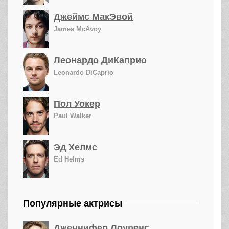
Джеймс МакЭвой
James McAvoy
Леонардо ДиКаприо
Leonardo DiCaprio
Пол Уокер
Paul Walker
Эд Хелмс
Ed Helms
Популярные актрисы
Дженнифер Лоуренс