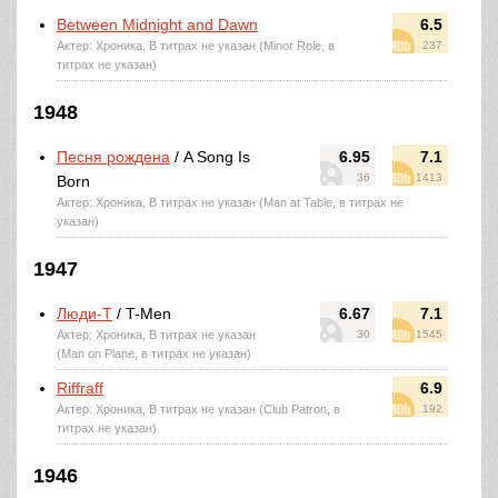
Between Midnight and Dawn
6.5
Актер: Хроника, В титрах не указан (Minor Role, в
237
титрах не указан)
1948
Песня рождена
/ A Song Is
6.95
7.1
36
1413
Born
Актер: Хроника, В титрах не указан (Man at Table, в титрах не
указан)
1947
Люди-Т
/ T-Men
6.67
7.1
Актер: Хроника, В титрах не указан
30
1545
(Man on Plane, в титрах не указан)
Riffraff
6.9
Актер: Хроника, В титрах не указан (Club Patron, в
192
титрах не указан)
1946