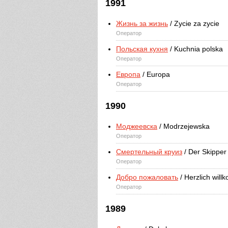
1991
Жизнь за жизнь
/ Zycie za zycie
Оператор
Польская кухня
/ Kuchnia polska
Оператор
Европа
/ Europa
Оператор
1990
Моджеевска
/ Modrzejewska
Оператор
Смертельный круиз
/ Der Skipper
Оператор
Добро пожаловать
/ Herzlich wil
Оператор
1989