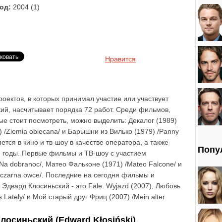
од:
2004 (1)
Нравится
оектов, в которых принимал участие или участвует
ий, насчитывает порядка 72 работ. Среди фильмов,
ые стоит посмотреть, можно выделить: Декалог (1989)
) /Ziemia obiecana/ и Барышни из Вилько (1979) /Panny
ется в кино и тв-шоу в качестве оператора, а также
Попу
7 годы. Первые фильмы и ТВ-шоу с участием
Na dobranoc/, Матео Фальконе (1971) /Mateo Falcone/ и
e czarna owce/. Последние на сегодня фильмы и
 Эдвард Клосиньский - это Fale. Wyjazd (2007), Любовь
Lately/ и Мой старый друг Фриц (2007) /Mein alter
осиньский (Edward Kłosiński)