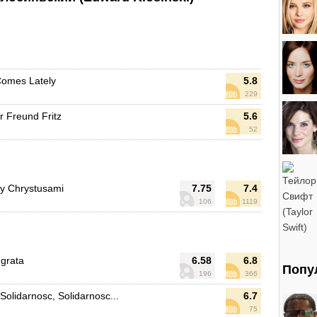
Comes Lately
5.8
229
r Freund Fritz
5.6
52
y Chrystusami
7.75
7.4
106
1119
grata
6.58
6.8
Попу
196
366
 Solidarnosc, Solidarnosc...
6.7
75