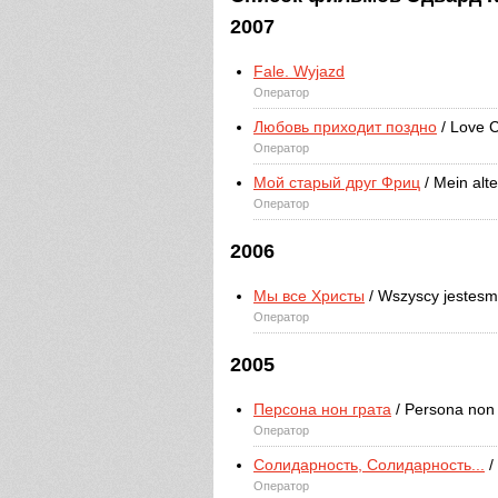
2007
Fale. Wyjazd
Оператор
Любовь приходит поздно
/ Love 
Оператор
Мой старый друг Фриц
/ Mein alte
Оператор
2006
Мы все Христы
/ Wszyscy jestesm
Оператор
2005
Персона нон грата
/ Persona non 
Оператор
Солидарность, Солидарность...
/
Оператор