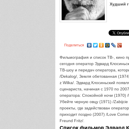
Худший г
Поделиться
Фильмография и список ТВ-, кино пр
сегодня оператор Эдвард Клосиньск
ТВ-шоу и передач оператора, котор
/Dekalog/, Земля обетованная (1974
z Wilka/. Эдвард Клосиньский появля
сценариста, начиная с 1970 по 200
оператора: Спокойной ночи (1970) /
Убейте черную овцу (1971) /Zabijci
проекты, где задействован оператор
приходит поздно (2007) /Love Comes 
Freund Fritz/.
Список фильмов Эдвард Кл