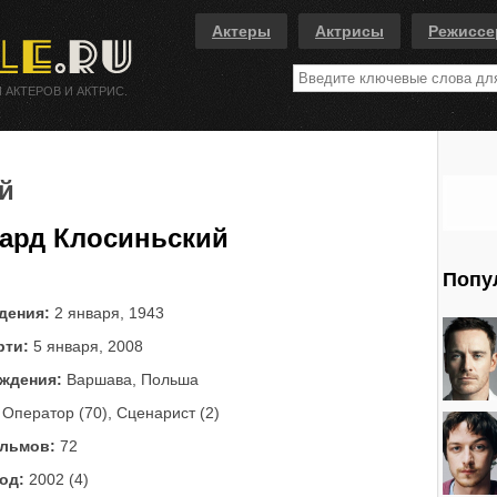
Актеры
Актрисы
Режисс
 АКТЕРОВ И АКТРИС.
й
ард Клосиньский
Попу
дения:
2 января, 1943
рти:
5 января, 2008
ждения:
Варшава, Польша
Оператор (70), Сценарист (2)
льмов:
72
од:
2002 (4)