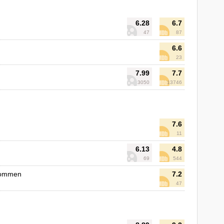
6.28
6.7
47
87
6.6
23
7.99
7.7
3050
13746
7.6
11
6.13
4.8
69
544
lkommen
7.2
47