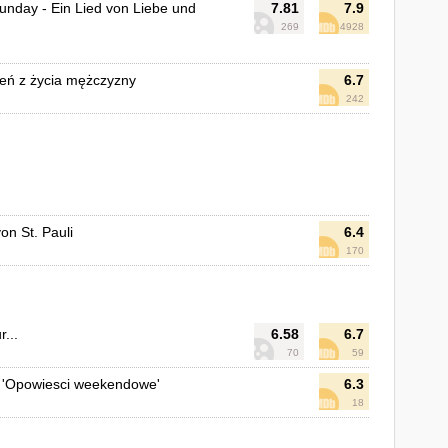
nday - Ein Lied von Liebe und
7.81
7.9
269
4928
ień z życia mężczyzny
6.7
242
on St. Pauli
6.4
170
r...
6.58
6.7
70
59
u 'Opowiesci weekendowe'
6.3
18