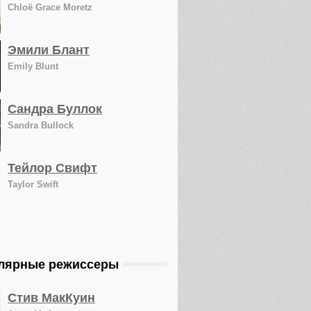
Chloë Grace Moretz
Эмили Блант
Emily Blunt
Сандра Буллок
Sandra Bullock
Тейлор Свифт
Taylor Swift
лярные режиссеры
Стив МакКуин