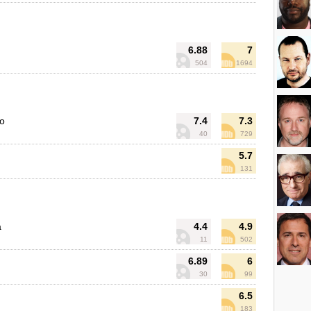
6.88
7
504
1694
ro
7.4
7.3
40
729
5.7
131
a
4.4
4.9
11
502
6.89
6
30
99
6.5
183