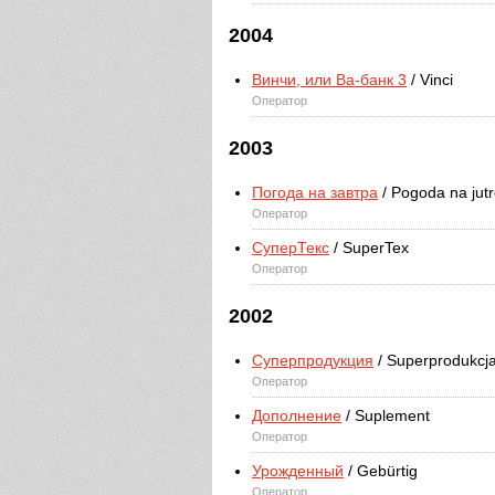
2004
Винчи, или Ва-банк 3
/ Vinci
Оператор
2003
Погода на завтра
/ Pogoda na jut
Оператор
СуперТекс
/ SuperTex
Оператор
2002
Суперпродукция
/ Superprodukcj
Оператор
Дополнение
/ Suplement
Оператор
Урожденный
/ Gebürtig
Оператор