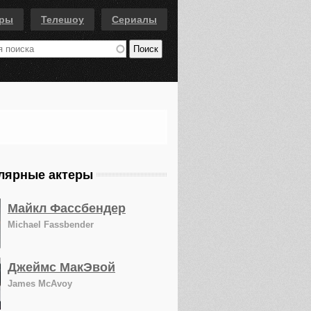
еры
Телешоу
Сериалы
лярные актеры
Майкл Фассбендер
Michael Fassbender
Джеймс МакЭвой
James McAvoy