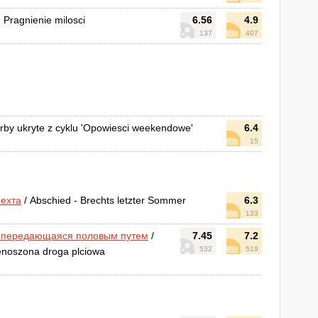
 Pragnienie milosci
6.56
4.9
137
407
rby ukryte z cyklu 'Opowiesci weekendowe'
6.4
15
ехта
/ Abschied - Brechts letzter Sommer
6.3
133
, передающаяся половым путем
/
7.45
7.2
532
519
zenoszona droga plciowa