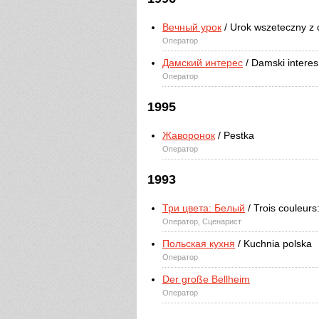
Вечный урок
/ Urok wszeteczny z 
Оператор
Дамский интерес
/ Damski intere
Оператор
1995
Жаворонок
/ Pestka
Оператор
1993
Три цвета: Белый
/ Trois couleurs
Оператор, Сценарист
Польская кухня
/ Kuchnia polska
Оператор
Der große Bellheim
Оператор