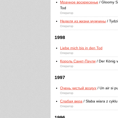
Мрачное воскресенье
/ Gloomy Su
Tod
Оператор
Неделя из жизни мужчины
/ Tydz
Оператор
1998
Liebe mich bis in den Tod
Оператор
Король Санкт-Паули
/ Der König v
Оператор
1997
Очень чистый воздух
/ Un air si pu
Оператор
Слабая вера
/ Slaba wiara z cykl
Оператор
1996