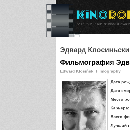
АКТЕРЫ И РОЛИ. ФИЛЬМОГРАФИИ
Эдвард Клосиньски
Фильмография Эдв
Edward Kłosiński Filmography
Дата рож
Дата сме
Место ро
Карьера:
Всего фи
Лучший г