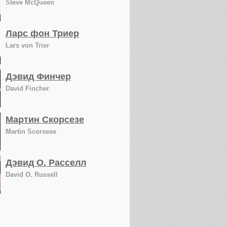
Steve McQueen
Ларс фон Триер
Lars von Trier
Дэвид Финчер
David Fincher
Мартин Скорсезе
Martin Scorsese
Дэвид О. Расселл
David O. Russell