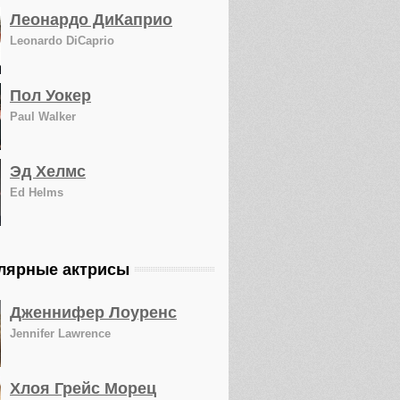
Леонардо ДиКаприо
Leonardo DiCaprio
Пол Уокер
Paul Walker
Эд Хелмс
Ed Helms
лярные актрисы
Дженнифер Лоуренс
Jennifer Lawrence
Хлоя Грейс Морец