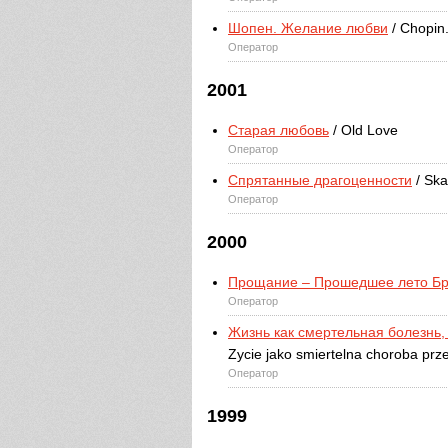
Шопен. Желание любви
/ Chopin.
Оператор
2001
Старая любовь
/ Old Love
Оператор
Спрятанные драгоценности
/ Ska
Оператор
2000
Прощание – Прошедшее лето Бр
Оператор
Жизнь как смертельная болезнь
Zycie jako smiertelna choroba pr
Оператор
1999