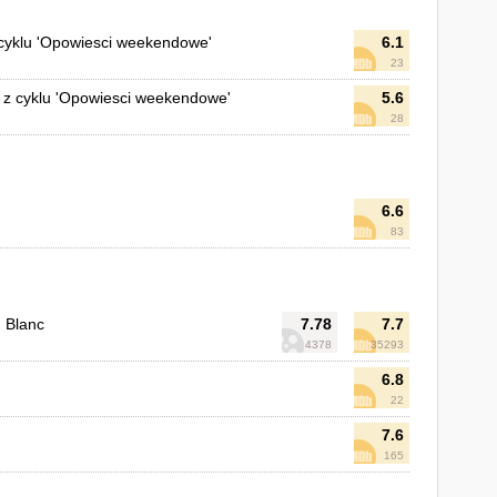
cyklu 'Opowiesci weekendowe'
6.1
23
s z cyklu 'Opowiesci weekendowe'
5.6
28
6.6
83
: Blanc
7.78
7.7
4378
35293
6.8
22
7.6
165