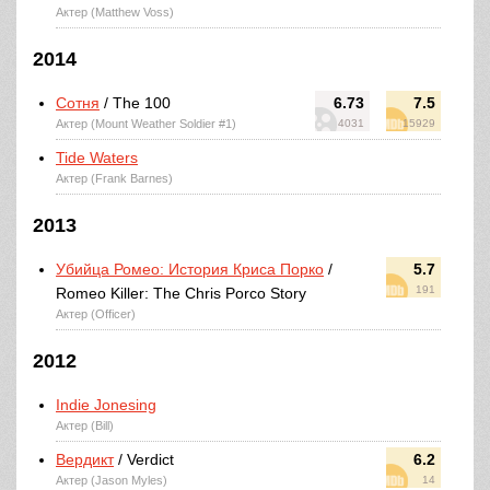
Актер (Matthew Voss)
2014
Сотня
/ The 100
6.73
7.5
Актер (Mount Weather Soldier #1)
4031
15929
Tide Waters
Актер (Frank Barnes)
2013
Убийца Ромео: История Криса Порко
/
5.7
191
Romeo Killer: The Chris Porco Story
Актер (Officer)
2012
Indie Jonesing
Актер (Bill)
Вердикт
/ Verdict
6.2
Актер (Jason Myles)
14