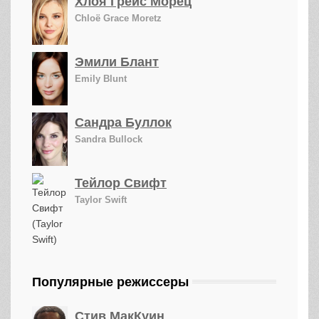
Хлоя Грейс Морец
Chloë Grace Moretz
Эмили Блант
Emily Blunt
Сандра Буллок
Sandra Bullock
Тейлор Свифт
Taylor Swift
Популярные режиссеры
Стив МакКуин