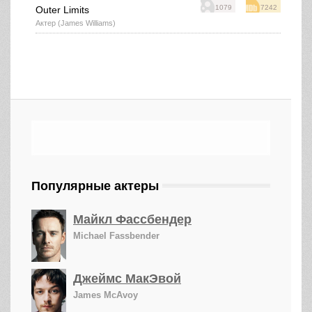
1079
7242
Outer Limits
Актер (James Williams)
Популярные актеры
Майкл Фассбендер
Michael Fassbender
Джеймс МакЭвой
James McAvoy