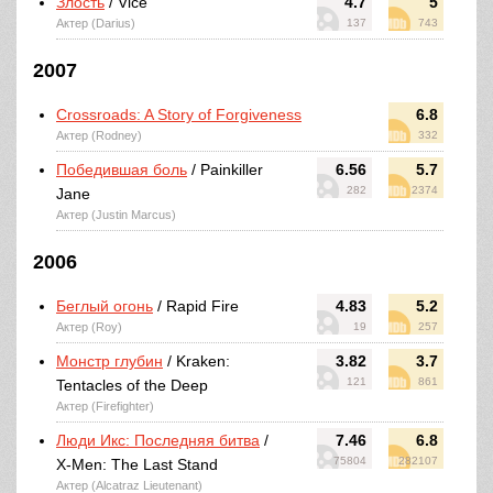
Злость
/ Vice
4.7
5
Актер (Darius)
137
743
2007
Crossroads: A Story of Forgiveness
6.8
Актер (Rodney)
332
Победившая боль
/ Painkiller
6.56
5.7
282
2374
Jane
Актер (Justin Marcus)
2006
Беглый огонь
/ Rapid Fire
4.83
5.2
Актер (Roy)
19
257
Монстр глубин
/ Kraken:
3.82
3.7
121
861
Tentacles of the Deep
Актер (Firefighter)
Люди Икс: Последняя битва
/
7.46
6.8
75804
282107
X-Men: The Last Stand
Актер (Alcatraz Lieutenant)