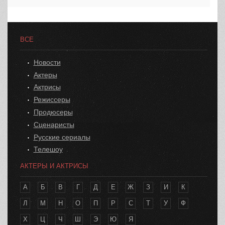
ВСЕ
Новости
Актеры
Актрисы
Режиссеры
Продюсеры
Сценаристы
Русские сериалы
Телешоу
АКТЕРЫ И АКТРИСЫ
А
Б
В
Г
Д
Е
Ж
З
И
К
Л
М
Н
О
П
Р
С
Т
У
Ф
Х
Ц
Ч
Ш
Э
Ю
Я