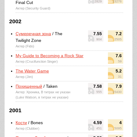
2829
23276
Final Cut
Актер (Security Guard)
2002
Сумеречная зона
/ The
7.55
7.2
904
2505
Twilight Zone
Актер (Fido)
My Guide to Becoming a Rock Star
7.6
Актер (Crucifunction Singer)
59
The Water Game
5.2
Актер (Jim)
31
Похищенный
/ Taken
7.58
7.9
Актер: Хроника, В титрах не указан
555
15430
(Luke Watson, в титрах не указан)
2001
Кости
/ Bones
4.59
4
Актер (Clubber)
451
5095