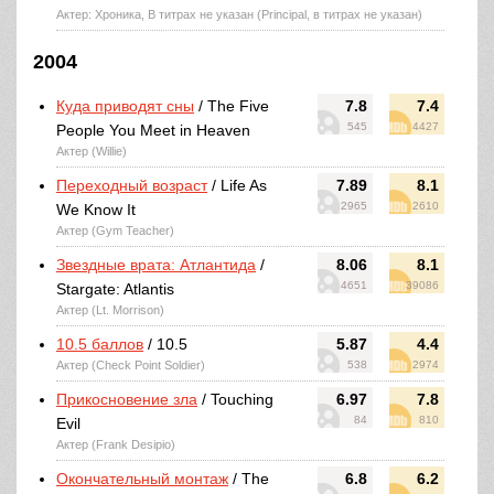
Актер: Хроника, В титрах не указан (Principal, в титрах не указан)
2004
Куда приводят сны
/ The Five
7.8
7.4
545
4427
People You Meet in Heaven
Актер (Willie)
Переходный возраст
/ Life As
7.89
8.1
2965
2610
We Know It
Актер (Gym Teacher)
Звездные врата: Атлантида
/
8.06
8.1
4651
39086
Stargate: Atlantis
Актер (Lt. Morrison)
10.5 баллов
/ 10.5
5.87
4.4
Актер (Check Point Soldier)
538
2974
Прикосновение зла
/ Touching
6.97
7.8
84
810
Evil
Актер (Frank Desipio)
Окончательный монтаж
/ The
6.8
6.2