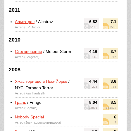
2011
Алькатрас
/ Alcatraz
6.82
7.1
Актер (ER Doctor)
5165
31536
2010
Столкновение
/ Meteor Storm
4.16
3.7
Актер (Sergeant)
140
716
2008
Ужас торнадо в Нью-Йорке
/
4.44
3.6
225
785
NYC: Tornado Terror
Актер (Ken Hardsell)
Грань
/ Fringe
8.04
8.5
Актер (Captain)
22801
144423
Nobody Special
6
Актер (Jock; короткометражка)
7