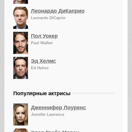
Леонардо ДиКаприо
Leonardo DiCaprio
Пол Уокер
Paul Walker
Эд Хелмс
Ed Helms
Популярные актрисы
Дженнифер Лоуренс
Jennifer Lawrence