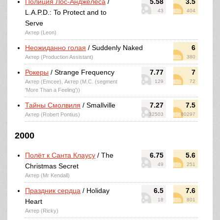
Полиция Лос-Анджелеса
/
5.58
3.5
43
404
L.A.P.D.: To Protect and to
Serve
Актер (Leon)
Неожиданно голая
/ Suddenly Naked
6
Актер (Production Assistant)
380
Рокеры
/ Strange Frequency
7.77
7
Актер (Emcee), Актер (M.C. (segment
129
72
'More Than a Feeling'))
Тайны Смолвиля
/ Smallville
7.27
7.5
Актер (Robert Pontius)
32503
80297
2000
Полёт к Санта Клаусу
/ The
6.75
5.6
49
251
Christmas Secret
Актер (Mr Kendall)
Праздник сердца
/ Holiday
6.5
7.6
18
801
Heart
Актер (Ricky)