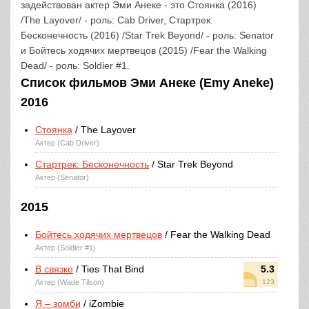
задействован актер Эми Анеке - это Стоянка (2016)
/The Layover/ - роль: Cab Driver, Стартрек:
Бесконечность (2016) /Star Trek Beyond/ - роль: Senator
и Бойтесь ходячих мертвецов (2015) /Fear the Walking
Dead/ - роль: Soldier #1.
Список фильмов Эми Анеке (Emy Aneke)
2016
Стоянка
/ The Layover
Актер (Cab Driver)
Стартрек: Бесконечность
/ Star Trek Beyond
Актер (Senator)
2015
Бойтесь ходячих мертвецов
/ Fear the Walking Dead
Актер (Soldier #1)
В связке
/ Ties That Bind
5.3
Актер (Wade Tilson)
123
Я – зомби
/ iZombie