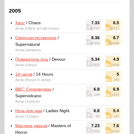
2005
Хаос
/ Chaos
7.33
6.5
Актер (Officer at Callo House)
15747
36717
Сверхъестественное
/
8.36
8.7
77354
204488
Supernatural
Актер (Sampson)
Пожиратель душ
/ Devour
5.34
4.9
Актер (Darius)
1832
3539
14 часов
/ 14 Hours
5
Актер (Person In Street)
236
BBC: Супервулкан
/
6.8
6.9
148
1533
Supervolcano
Актер (Johnson)
Ночь для дам
/ Ladies Night
6.8
5.4
Актер (Trooper)
20
147
Мастера ужасов
/ Masters of
7.23
7.6
3311
8120
Horror