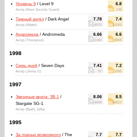
Уровень 9
/ Level 9
6.8
Актер (Rave Security Guard)
136
Темный ангел
/ Dark Angel
7.78
7.4
Актер (Waiter)
4072
21193
Андромеда
/ Andromeda
6.66
6.6
Актер (Thompson)
1302
6865
1998
Семь дней
/ Seven Days
7.41
7.2
Актер (Jimmy G)
57
2295
1997
Звездные врата: ЗВ-1
/
8.06
8.5
4608
49017
Stargate SG-1
Актер (Baal's Jaffa)
1995
За гранью возможного
/ The
7.7
7.7