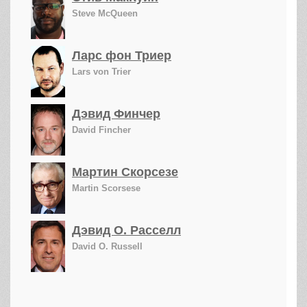
Steve McQueen
Ларс фон Триер
Lars von Trier
Дэвид Финчер
David Fincher
Мартин Скорсезе
Martin Scorsese
Дэвид О. Расселл
David O. Russell