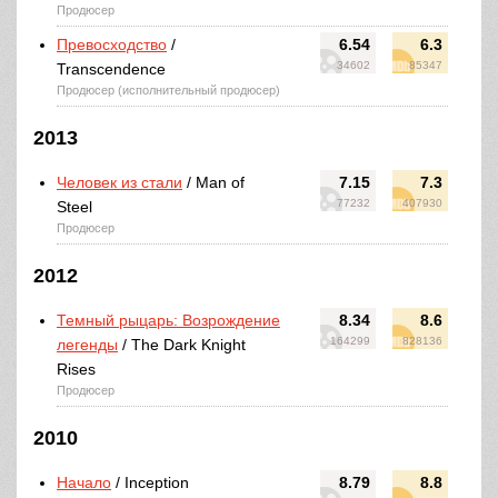
Продюсер
Превосходство
/
6.54
6.3
34602
85347
Transcendence
Продюсер (исполнительный продюсер)
2013
Человек из стали
/ Man of
7.15
7.3
77232
407930
Steel
Продюсер
2012
Темный рыцарь: Возрождение
8.34
8.6
164299
828136
легенды
/ The Dark Knight
Rises
Продюсер
2010
Начало
/ Inception
8.79
8.8