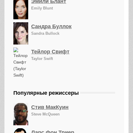
Эмили Блант
Emily Blunt
Сандра Буллок
Sandra Bullock
Тейлор Свифт
Taylor Swift
Популярные режиссеры
Стив МакКуин
Steve McQueen
Ларс фон Триер