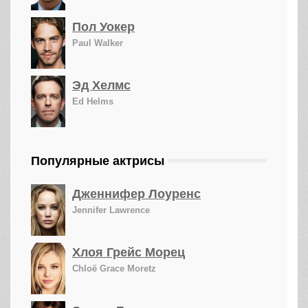
Пол Уокер
Paul Walker
Эд Хелмс
Ed Helms
Популярные актрисы
Дженнифер Лоуренс
Jennifer Lawrence
Хлоя Грейс Морец
Chloë Grace Moretz