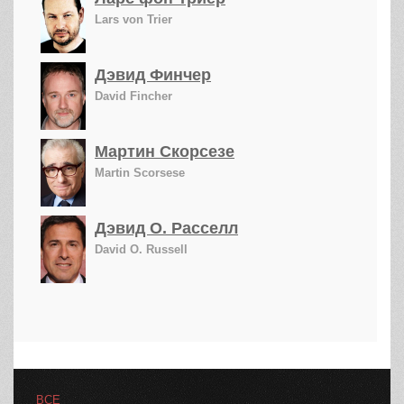
Lars von Trier
Дэвид Финчер
David Fincher
Мартин Скорсезе
Martin Scorsese
Дэвид О. Расселл
David O. Russell
ВСЕ