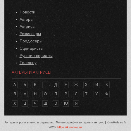
Новости
Актеры
Актрисы
Режиссеры
Продюсеры
Сценаристы
Русские сериалы
Телешоу
АКТЕРЫ И АКТРИСЫ
А
Б
В
Г
Д
Е
Ж
З
И
К
Л
М
Н
О
П
Р
С
Т
У
Ф
Х
Ц
Ч
Ш
Э
Ю
Я
Актеры и роли в кино и сериалах. Фильмографии актеров и актрис | KinoRole.ru ©
2026,
https://kinorole.ru
.