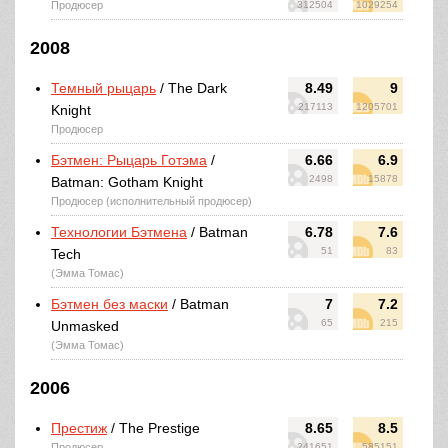
Продюсер
312504
1029254
2008
Темный рыцарь
/ The Dark
8.49
9
217113
1205701
Knight
Продюсер
Бэтмен: Рыцарь Готэма
/
6.66
6.9
2498
15878
Batman: Gotham Knight
Продюсер (исполнительный продюсер)
Технологии Бэтмена
/ Batman
6.78
7.6
51
83
Tech
(Эмма Томас)
Бэтмен без маски
/ Batman
7
7.2
65
215
Unmasked
(Эмма Томас)
2006
Престиж
/ The Prestige
8.65
8.5
Продюсер
241651
585151