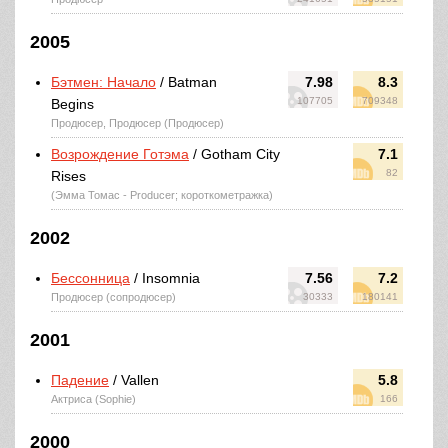
2005
Бэтмен: Начало
/ Batman
7.98
8.3
107705
709348
Begins
Продюсер, Продюсер (Продюсер)
Возрождение Готэма
/ Gotham City
7.1
82
Rises
(Эмма Томас - Producer; короткометражка)
2002
Бессонница
/ Insomnia
7.56
7.2
Продюсер (сопродюсер)
30333
180141
2001
Падение
/ Vallen
5.8
Актриса (Sophie)
166
2000