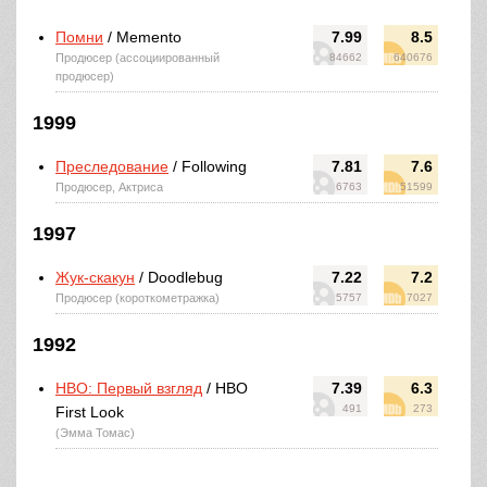
Помни
/ Memento
7.99
8.5
Продюсер (ассоциированный
84662
640676
продюсер)
1999
Преследование
/ Following
7.81
7.6
Продюсер, Актриса
6763
51599
1997
Жук-скакун
/ Doodlebug
7.22
7.2
Продюсер (короткометражка)
5757
7027
1992
HBO: Первый взгляд
/ HBO
7.39
6.3
491
273
First Look
(Эмма Томас)