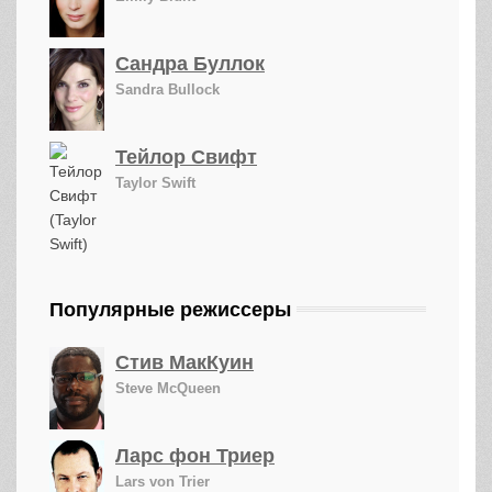
Сандра Буллок
Sandra Bullock
Тейлор Свифт
Taylor Swift
Популярные режиссеры
Стив МакКуин
Steve McQueen
Ларс фон Триер
Lars von Trier