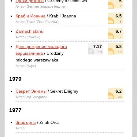
Грехи детства
/ Grzechy dziecinstwa
6
Актер (German language teacher)
7
Краб и Иоанна
/ Krab i Joanna
6.5
Актер (Tracz 'Zlota Raczka')
8
Zamach stanu
6.7
Актер (Kawecki)
7
День рождения молодого
7.17
5.8
13
13
варшавянина
/ Urodziny
mlodego warszawiaka
Актер (Major)
1979
Секрет Энигмы
/ Sekret Enigmy
6.2
Актер (Mjr. Wiegand)
28
1977
Знак орла
/ Znak Orła
Актер