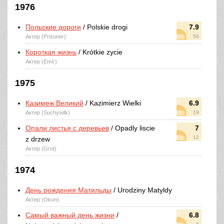
1976
Польские дороги
/ Polskie drogi
7.9
Актер (Prisoner)
56
Короткая жизнь
/ Krótkie zycie
Актер (Emír)
1975
Казимеж Великий
/ Kazimierz Wielki
6.9
Актер (Suchywilk)
19
Опали листья с деревьев
/ Opadly liscie
7
12
z drzew
Актер (Grot)
1974
День рождения Матильды
/ Urodziny Matyldy
Актер (Okon)
Самый важный день жизни
/
6.8