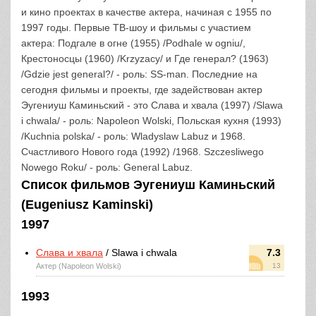
и кино проектах в качестве актера, начиная с 1955 по
1997 годы. Первые ТВ-шоу и фильмы с участием
актера: Подгале в огне (1955) /Podhale w ogniu/,
Крестоносцы (1960) /Krzyzacy/ и Где генерал? (1963)
/Gdzie jest general?/ - роль: SS-man. Последние на
сегодня фильмы и проекты, где задействован актер
Эугениуш Каминьский - это Слава и хвала (1997) /Slawa
i chwala/ - роль: Napoleon Wolski, Польская кухня (1993)
/Kuchnia polska/ - роль: Wladyslaw Labuz и 1968.
Счастливого Нового года (1992) /1968. Szczesliwego
Nowego Roku/ - роль: General Labuz.
Список фильмов Эугениуш Каминьский
(Eugeniusz Kaminski)
1997
Слава и хвала
/ Slawa i chwala
7.3
Актер (Napoleon Wolski)
13
1993