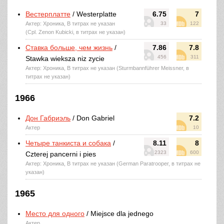
Вестерплатте
/ Westerplatte
6.75
7
Актер: Хроника, В титрах не указан
33
122
(Cpl. Zenon Kubicki, в титрах не указан)
Ставка больше, чем жизнь
/
7.86
7.8
456
311
Stawka wieksza niz zycie
Актер: Хроника, В титрах не указан (Sturmbannführer Meissner, в
титрах не указан)
1966
Дон Габриэль
/ Don Gabriel
7.2
Актер
10
Четыре танкиста и собака
/
8.11
8
2323
600
Czterej pancerni i pies
Актер: Хроника, В титрах не указан (German Paratrooper, в титрах не
указан)
1965
Место для одного
/ Miejsce dla jednego
Актер