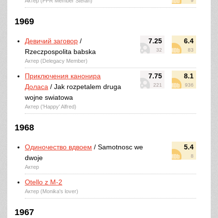
Актер (PPR Member Stefan)
9
1969
Девичий заговор
/
7.25
6.4
32
83
Rzeczpospolita babska
Актер (Delegacy Member)
Приключения канонира
7.75
8.1
221
936
Доласа
/ Jak rozpetalem druga
wojne swiatowa
Актер ('Happy' Alfred)
1968
Одиночество вдвоем
/ Samotnosc we
5.4
8
dwoje
Актер
Otello z M-2
Актер (Monika's lover)
1967