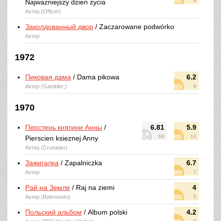
8
Najwazniejszy dzien zycia
Актер (Officer)
Заколдованный двор
/ Zaczarowane podwórko
Актер
1972
Пиковая дама
/ Dama pikowa
6.2
Актер (Gambler;)
6
1970
Перстень княгини Анны
/
6.81
5.9
69
14
Pierscien ksieznej Anny
Актер (Crusader)
Зажигалка
/ Zapalniczka
6.7
Актер
7
Рай на Земле
/ Raj na ziemi
4
Актер (Bobrowski)
5
Польский альбом
/ Album polski
4.2