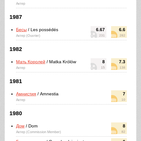
Актер
1987
Бесы
/ Les possédés
6.67
6.6
Актер (Ouvrier)
231
282
1982
Мать Королей
/ Matka Królów
8
7.3
Актер
15
138
1981
Амнистия
/ Amnestia
7
Актер
10
1980
Дом
/ Dom
8
Актер (Commission Member)
82