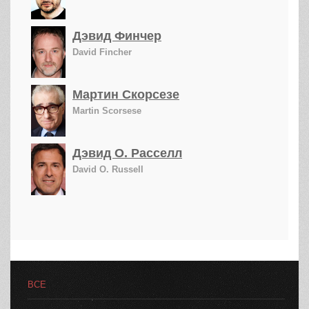
Дэвид Финчер
David Fincher
Мартин Скорсезе
Martin Scorsese
Дэвид О. Расселл
David O. Russell
ВСЕ