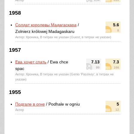
Актер
1958
Солдат королевы Мадагаскара
/
5.6
8
Zolnierz królowej Madagaskaru
Актер: Хроника, В титрах не указан (Guest, в титрах не указан)
1957
Ева хочет спать
/ Ewa chce
7.13
7.3
99
166
spac
Актер: Хроника, В титрах не указан (Genio 'Passkey', в титрах не
указан)
1955
Подгале в огне
/ Podhale w ogniu
5
Актер
12