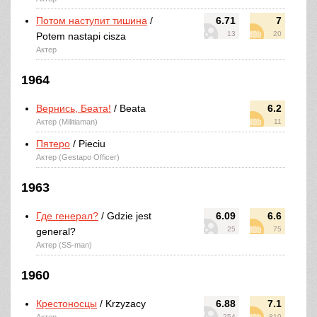
Потом наступит тишина
/
6.71
7
13
20
Potem nastapi cisza
Актер
1964
Вернись, Беата!
/ Beata
6.2
Актер (Militiaman)
11
Пятеро
/ Pieciu
Актер (Gestapo Officer)
1963
Где генерал?
/ Gdzie jest
6.09
6.6
25
75
general?
Актер (SS-man)
1960
Крестоносцы
/ Krzyzacy
6.88
7.1
254
810