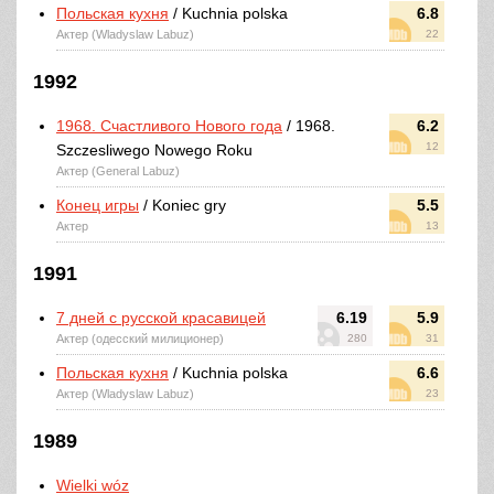
Польская кухня
/ Kuchnia polska
6.8
Актер (Wladyslaw Labuz)
22
1992
1968. Счастливого Нового года
/ 1968.
6.2
12
Szczesliwego Nowego Roku
Актер (General Labuz)
Конец игры
/ Koniec gry
5.5
Актер
13
1991
7 дней с русской красавицей
6.19
5.9
Актер (одесский милиционер)
280
31
Польская кухня
/ Kuchnia polska
6.6
Актер (Wladyslaw Labuz)
23
1989
Wielki wóz