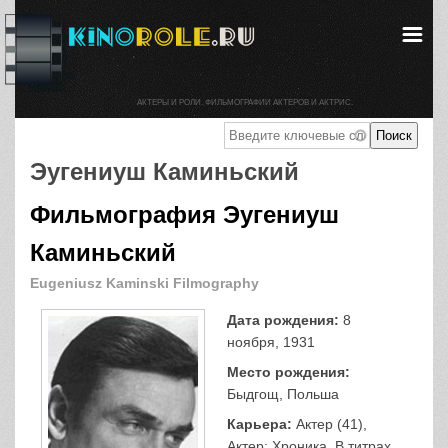
АКТЕРЫ И РОЛИ. ФИЛЬМОГРАФИИ АКТЕРОВ И АКТРИС.
Эугениуш Каминьский
Фильмография Эугениуш
Каминьский
Eugeniusz Kaminski Filmography
Дата рождения:
8
ноября, 1931
Место рождения:
Быдгощ, Польша
Карьера:
Актер (41),
Актер: Хроника, В титрах