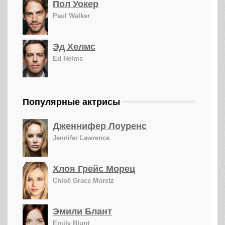
Пол Уокер
Paul Walker
Эд Хелмс
Ed Helms
Популярные актрисы
Дженнифер Лоуренс
Jennifer Lawrence
Хлоя Грейс Морец
Chloë Grace Moretz
Эмили Блант
Emily Blunt