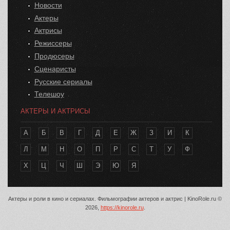
Новости
Актеры
Актрисы
Режиссеры
Продюсеры
Сценаристы
Русские сериалы
Телешоу
АКТЕРЫ И АКТРИСЫ
А
Б
В
Г
Д
Е
Ж
З
И
К
Л
М
Н
О
П
Р
С
Т
У
Ф
Х
Ц
Ч
Ш
Э
Ю
Я
Актеры и роли в кино и сериалах. Фильмографии актеров и актрис | KinoRole.ru ©
2026,
https://kinorole.ru
.