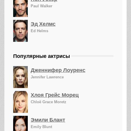
Paul Walker
Эд Хелмс
Ed Helms
Популярные актрисы
Дженнифер Лоуренс
Jennifer Lawrence
Хлоя Грейс Морец
Chloë Grace Moretz
Эмили Блант
Emily Blunt