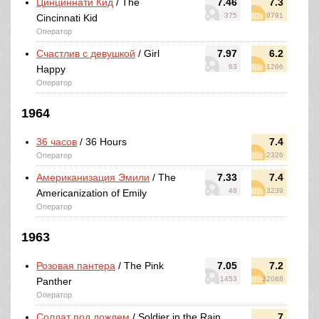
Цинциннати Кид
/ The
7.46
7.3
375
9791
Cincinnati Kid
Оператор
Счастлив с девушкой
/ Girl
7.97
6.2
63
1266
Happy
Оператор
1964
36 часов
/ 36 Hours
7.4
Оператор
2326
Американизация Эмили
/ The
7.33
7.4
48
3239
Americanization of Emily
Оператор
1963
Розовая пантера
/ The Pink
7.05
7.2
1453
32088
Panther
Оператор
Солдат под дождем
/ Soldier in the Rain
7