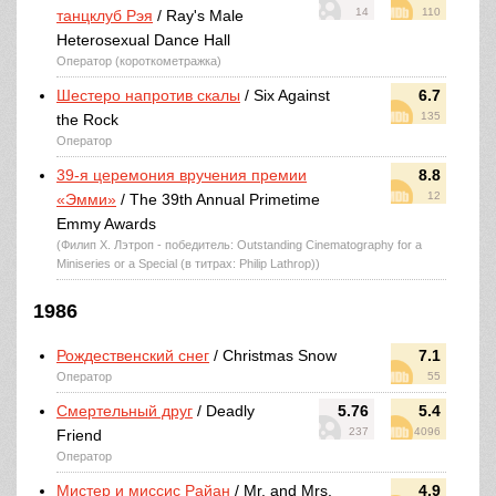
14
110
танцклуб Рэя
/ Ray's Male
Heterosexual Dance Hall
Оператор (короткометражка)
Шестеро напротив скалы
/ Six Against
6.7
135
the Rock
Оператор
39-я церемония вручения премии
8.8
12
«Эмми»
/ The 39th Annual Primetime
Emmy Awards
(Филип Х. Лэтроп - победитель: Outstanding Cinematography for a
Miniseries or a Special (в титрах: Philip Lathrop))
1986
Рождественский снег
/ Christmas Snow
7.1
Оператор
55
Смертельный друг
/ Deadly
5.76
5.4
237
4096
Friend
Оператор
Мистер и миссис Райан
/ Mr. and Mrs.
4.9