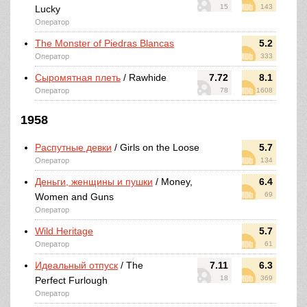
15
143
Lucky
Оператор
The Monster of Piedras Blancas
5.2
Оператор
333
Сыромятная плеть
/ Rawhide
7.72
8.1
Оператор
78
1608
1958
Распутные девки
/ Girls on the Loose
5.7
Оператор
134
Деньги, женщины и пушки
/ Money,
6.4
69
Women and Guns
Оператор
Wild Heritage
5.7
Оператор
61
Идеальный отпуск
/ The
7.11
6.3
18
369
Perfect Furlough
Оператор