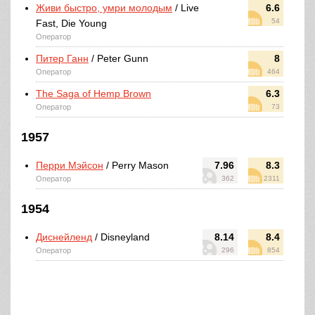
Живи быстро, умри молодым
/ Live
6.6
54
Fast, Die Young
Оператор
Питер Ганн
/ Peter Gunn
8
Оператор
464
The Saga of Hemp Brown
6.3
Оператор
73
1957
Перри Мэйсон
/ Perry Mason
7.96
8.3
Оператор
362
2311
1954
Диснейленд
/ Disneyland
8.14
8.4
Оператор
296
854