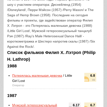
шоу с участием оператора: Диснейленд (1954)
/Disneyland/, Перри Мэйсон (1957) /Perry Mason/ и The
Saga of Hemp Brown (1958). Последние на сегодня
фильмы и проекты, где задействован оператор Филип
Х. Лэтроп - это Потерялась маленькая девочка (1988)
/Little Girl Lost/, Мужской гетеросексуальный танцклуб
Рэя (1987) /Ray's Male Heterosexual Dance Hall/ -
короткометражка и Шестеро напротив скалы (1987) /Six
Against the Rock/.
Список фильмов Филип Х. Лэтроп (Philip
H. Lathrop)
1988
Потерялась маленькая девочка
/ Little
6.8
99
Girl Lost
Оператор
1987
Мужской гетеросексуальный
6.17
6.7