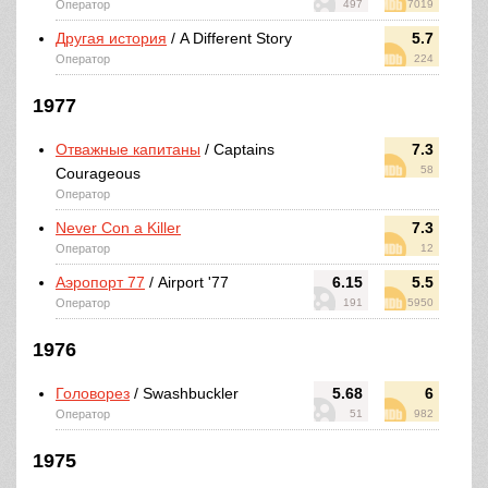
Оператор
497
7019
Другая история
/ A Different Story
5.7
Оператор
224
1977
Отважные капитаны
/ Captains
7.3
58
Courageous
Оператор
Never Con a Killer
7.3
Оператор
12
Аэропорт 77
/ Airport '77
6.15
5.5
Оператор
191
5950
1976
Головорез
/ Swashbuckler
5.68
6
Оператор
51
982
1975