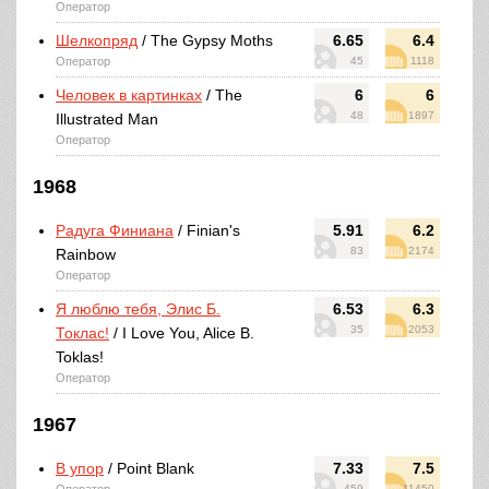
Оператор
Шелкопряд
/ The Gypsy Moths
6.65
6.4
Оператор
45
1118
Человек в картинках
/ The
6
6
48
1897
Illustrated Man
Оператор
1968
Радуга Финиана
/ Finian's
5.91
6.2
83
2174
Rainbow
Оператор
Я люблю тебя, Элис Б.
6.53
6.3
35
2053
Токлас!
/ I Love You, Alice B.
Toklas!
Оператор
1967
В упор
/ Point Blank
7.33
7.5
459
11450