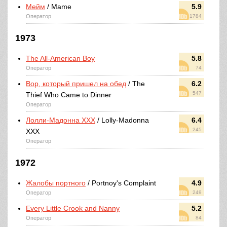
Мейм
/ Mame
5.9
Оператор
1784
1973
The All-American Boy
5.8
Оператор
74
Вор, который пришел на обед
/ The
6.2
547
Thief Who Came to Dinner
Оператор
Лолли-Мадонна ХХХ
/ Lolly-Madonna
6.4
245
XXX
Оператор
1972
Жалобы портного
/ Portnoy's Complaint
4.9
Оператор
249
Every Little Crook and Nanny
5.2
Оператор
84