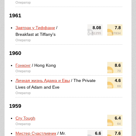
Оператор
1961
Завтрак у Тиффани
/
8.08
7.8
51255
97834
Breakfast at Tiffany's
Оператор
1960
Гонконг
/ Hong Kong
8.6
Оператор
70
Личная жизнь Адама и Евы
/ The Private
4.6
69
Lives of Adam and Eve
Оператор
1959
Cry Tough
6.4
Оператор
64
Мистер Счастливчик
/ Mr.
6.6
7.6