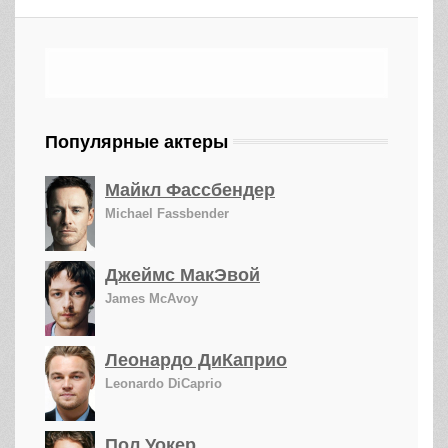
Популярные актеры
Майкл Фассбендер
Michael Fassbender
Джеймс МакЭвой
James McAvoy
Леонардо ДиКаприо
Leonardo DiCaprio
Пол Уокер