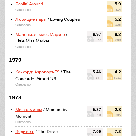
Foolin' Around
5.9
Оператор
314
Любящие пары
/ Loving Couples
5.2
Оператор
235
Маленькая мисс Маркер
/
6.97
6.2
72
889
Little Miss Marker
Оператор
1979
Конкорд: Аэропорт-79
/ The
5.46
4.2
147
3511
Concorde: Airport '79
Оператор
1978
Миг за мигом
/ Moment by
5.87
2.8
58
785
Moment
Оператор
Водитель
/ The Driver
7.09
7.2