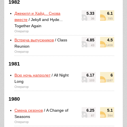
1982
Джекилл и Хайд... Снова
5.33
6.1
36
785
вместе
/ Jekyll and Hyde...
Together Again
Оператор
Встреча выпускников
/ Class
4.85
4.5
43
1408
Reunion
Оператор
1981
Всю ночь напролет
/ All Night
6.17
6
103
1187
Long
Оператор
1980
Смена сезонов
/ A Change of
6.25
5.1
87
594
Seasons
Оператор