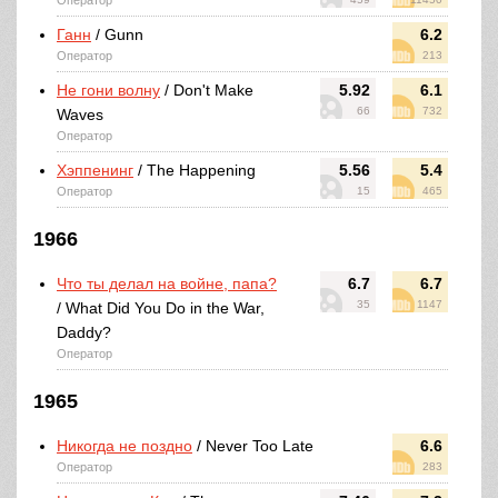
Оператор
Ганн
/ Gunn
6.2
Оператор
213
Не гони волну
/ Don't Make
5.92
6.1
66
732
Waves
Оператор
Хэппенинг
/ The Happening
5.56
5.4
Оператор
15
465
1966
Что ты делал на войне, папа?
6.7
6.7
35
1147
/ What Did You Do in the War,
Daddy?
Оператор
1965
Никогда не поздно
/ Never Too Late
6.6
Оператор
283