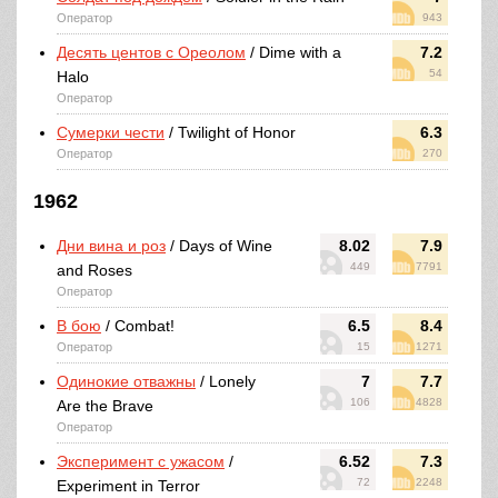
Оператор
943
Десять центов с Ореолом
/ Dime with a
7.2
54
Halo
Оператор
Сумерки чести
/ Twilight of Honor
6.3
Оператор
270
1962
Дни вина и роз
/ Days of Wine
8.02
7.9
449
7791
and Roses
Оператор
В бою
/ Combat!
6.5
8.4
Оператор
15
1271
Одинокие отважны
/ Lonely
7
7.7
106
4828
Are the Brave
Оператор
Эксперимент с ужасом
/
6.52
7.3
72
2248
Experiment in Terror