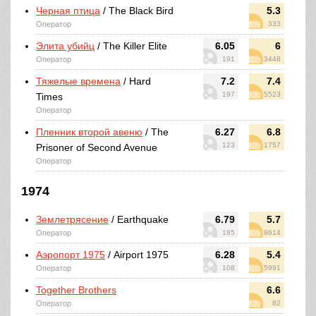
Черная птица
/ The Black Bird
5.3
Оператор
333
Элита убийц
/ The Killer Elite
6.05
6
Оператор
191
3448
Тяжелые времена
/ Hard
7.2
7.4
197
5523
Times
Оператор
Пленник второй авеню
/ The
6.27
6.8
123
1757
Prisoner of Second Avenue
Оператор
1974
Землетрясение
/ Earthquake
6.79
5.7
Оператор
185
8614
Аэропорт 1975
/ Airport 1975
6.28
5.4
Оператор
108
5991
Together Brothers
6.6
Оператор
82