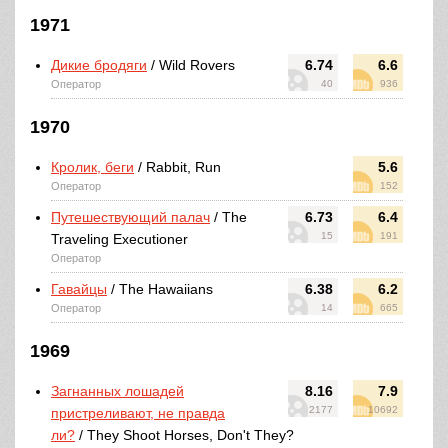
1971
Дикие бродяги
/ Wild Rovers
6.74
6.6
Оператор
40
936
1970
Кролик, беги
/ Rabbit, Run
5.6
Оператор
152
Путешествующий палач
/ The
6.73
6.4
15
191
Traveling Executioner
Оператор
Гавайцы
/ The Hawaiians
6.38
6.2
Оператор
14
665
1969
Загнанных лошадей
8.16
7.9
2177
10692
пристреливают, не правда
ли?
/ They Shoot Horses, Don't They?