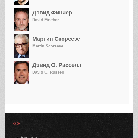
Дэвид Финчер
David Fincher
Мартин Скорсезе
Martin Scorsese
Дэвид О. Расселл
David O. Russell
ВСЕ
Новости