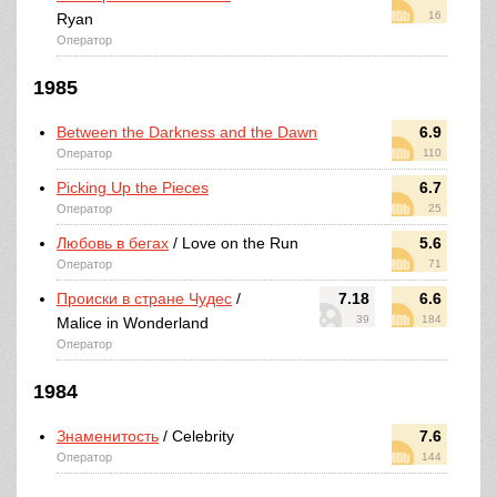
16
Ryan
Оператор
1985
Between the Darkness and the Dawn
6.9
Оператор
110
Picking Up the Pieces
6.7
Оператор
25
Любовь в бегах
/ Love on the Run
5.6
Оператор
71
Происки в стране Чудес
/
7.18
6.6
39
184
Malice in Wonderland
Оператор
1984
Знаменитость
/ Celebrity
7.6
Оператор
144