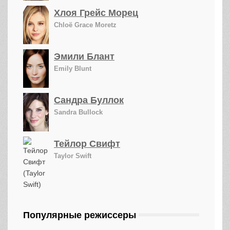
Хлоя Грейс Морец
Chloë Grace Moretz
Эмили Блант
Emily Blunt
Сандра Буллок
Sandra Bullock
Тейлор Свифт
Taylor Swift
Популярные режиссеры