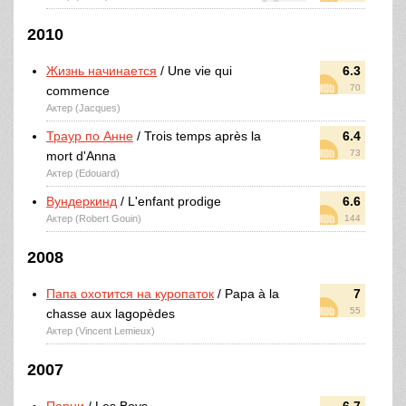
2010
Жизнь начинается
/ Une vie qui
6.3
70
commence
Актер (Jacques)
Траур по Анне
/ Trois temps après la
6.4
73
mort d'Anna
Актер (Edouard)
Вундеркинд
/ L'enfant prodige
6.6
Актер (Robert Gouin)
144
2008
Папа охотится на куропаток
/ Papa à la
7
55
chasse aux lagopèdes
Актер (Vincent Lemieux)
2007