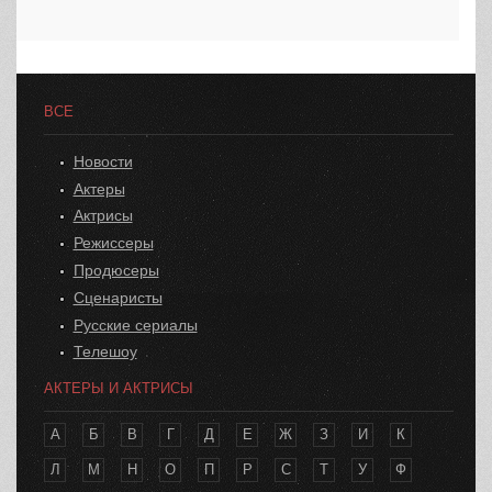
ВСЕ
Новости
Актеры
Актрисы
Режиссеры
Продюсеры
Сценаристы
Русские сериалы
Телешоу
АКТЕРЫ И АКТРИСЫ
А
Б
В
Г
Д
Е
Ж
З
И
К
Л
М
Н
О
П
Р
С
Т
У
Ф