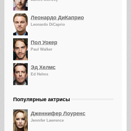
Леонардо ДиКаприо
Leonardo DiCaprio
Пол Уокер
Paul Walker
Эд Хелмс
Ed Helms
Популярные актрисы
Дженнифер Лоуренс
Jennifer Lawrence