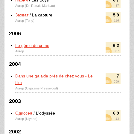
Парни
/ Les Boys
6.7
Актер (Dr. Ronald Marleau)
87
Захват
/ La capture
5.9
Актер (Tony)
116
2006
Le génie du crime
6.2
Актер
37
2004
Dans une galaxie près de chez vous - Le
7
659
film
Актер (Capitaine Presswood)
2003
Одиссея
/ L'odyssée
6.9
Актер (Ulysse)
13
2002