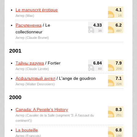
Le manuscrit érotique
4.1
Актер (Max)
16
Расчлененка
/ Le
4.33
6.2
36
497
collectionneur
Актер (Claude Brunet)
2001
Тайны разума
/ Fortier
6.84
7.9
Актер (Claude Lizotte)
60
209
Асфальтовый ангел
/ L'ange de goudron
7.1
Актер (Walter Desrosiers)
226
2000
Canada: A People's History
8.3
Актер (Cavalier de la Salle (segment '3: À l'assaut du
251
continent'))
La bouteille
6.8
Актер (François)
180