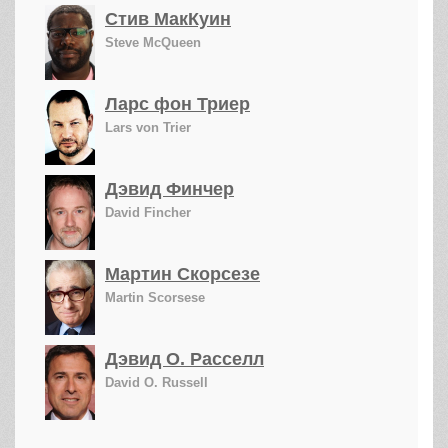
Стив МакКуин
Steve McQueen
Ларс фон Триер
Lars von Trier
Дэвид Финчер
David Fincher
Мартин Скорсезе
Martin Scorsese
Дэвид О. Расселл
David O. Russell