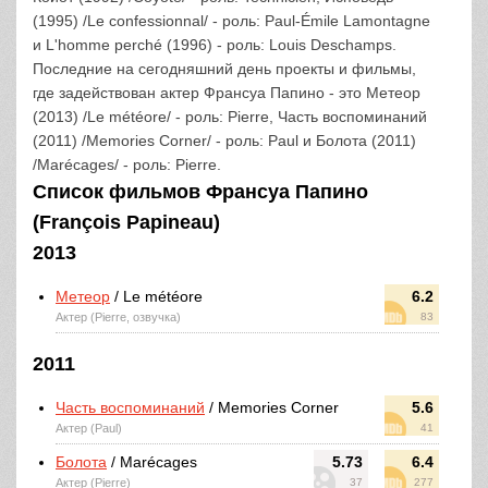
(1995) /Le confessionnal/ - роль: Paul-Émile Lamontagne
и L'homme perché (1996) - роль: Louis Deschamps.
Последние на сегодняшний день проекты и фильмы,
где задействован актер Франсуа Папино - это Метеор
(2013) /Le météore/ - роль: Pierre, Часть воспоминаний
(2011) /Memories Corner/ - роль: Paul и Болота (2011)
/Marécages/ - роль: Pierre.
Список фильмов Франсуа Папино
(François Papineau)
2013
Метеор
/ Le météore
6.2
Актер (Pierre, озвучка)
83
2011
Часть воспоминаний
/ Memories Corner
5.6
Актер (Paul)
41
Болота
/ Marécages
5.73
6.4
Актер (Pierre)
37
277