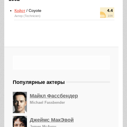
Койот
/ Coyote
4.4
Актер (Technicien)
106
Популярные актеры
Майкл Фассбендер
Michael Fassbender
Джеймс МакЭвой
James McAvoy