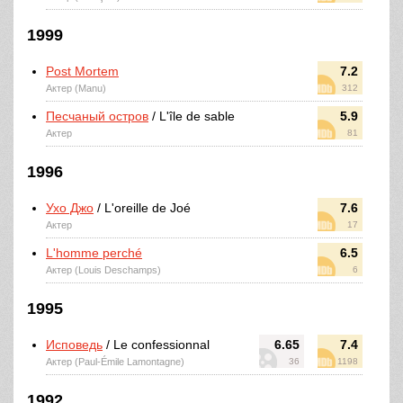
1999
Post Mortem
7.2
Актер (Manu)
312
Песчаный остров
/ L'île de sable
5.9
Актер
81
1996
Ухо Джо
/ L'oreille de Joé
7.6
Актер
17
L'homme perché
6.5
Актер (Louis Deschamps)
6
1995
Исповедь
/ Le confessionnal
6.65
7.4
Актер (Paul-Émile Lamontagne)
36
1198
1992