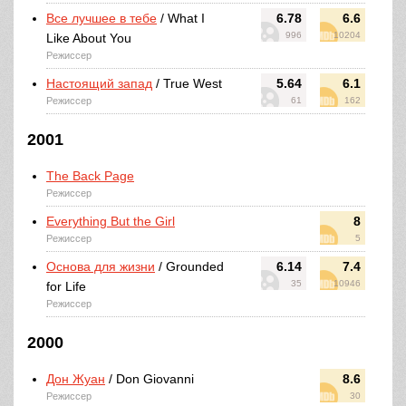
Все лучшее в тебе
/ What I
6.78
6.6
996
10204
Like About You
Режиссер
Настоящий запад
/ True West
5.64
6.1
Режиссер
61
162
2001
The Back Page
Режиссер
Everything But the Girl
8
Режиссер
5
Основа для жизни
/ Grounded
6.14
7.4
35
10946
for Life
Режиссер
2000
Дон Жуан
/ Don Giovanni
8.6
Режиссер
30