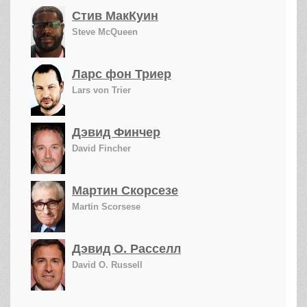
Стив МакКуин
Steve McQueen
Ларс фон Триер
Lars von Trier
Дэвид Финчер
David Fincher
Мартин Скорсезе
Martin Scorsese
Дэвид О. Расселл
David O. Russell