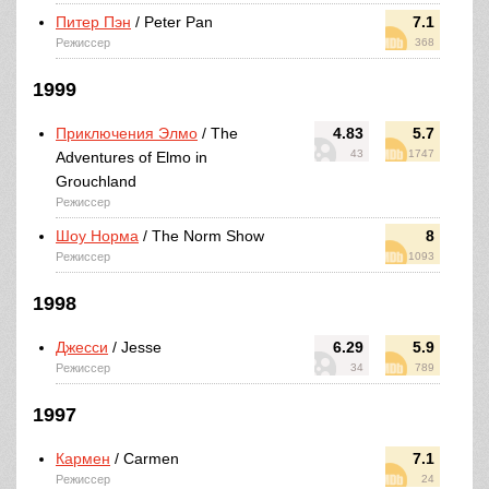
Питер Пэн
/ Peter Pan
7.1
Режиссер
368
1999
Приключения Элмо
/ The
4.83
5.7
43
1747
Adventures of Elmo in
Grouchland
Режиссер
Шоу Норма
/ The Norm Show
8
Режиссер
1093
1998
Джесси
/ Jesse
6.29
5.9
Режиссер
34
789
1997
Кармен
/ Carmen
7.1
Режиссер
24