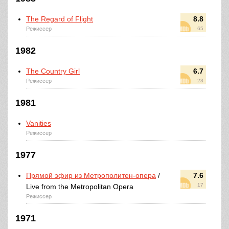
The Regard of Flight
8.8
Режиссер
65
1982
The Country Girl
6.7
Режиссер
23
1981
Vanities
Режиссер
1977
Прямой эфир из Метрополитен-опера
/
7.6
17
Live from the Metropolitan Opera
Режиссер
1971