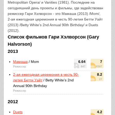
Metropolitan Opera/ и Vanities (1981). Последние на
сегодняшний день проекты и фильмы, где задействован
режиссер Гари Хэлворсон - это Мамаша (2013) /Mom/,
2-ая ежегодная церемония в честь 90-летия Бетти Уайт
(2013) /Betty White's 2nd Annual 90th Birthday/ и Duets
(2012).
Список фильмов Гари Хэлворсон (Gary
Halvorson)
2013
Мамаша
/ Mom
6.64
7
Режиссер
647
6597
2-ая ежегодная церемония в честь 90-
8.2
27
летия Бетти Уайт
/ Betty White's 2nd
Annual 90th Birthday
Режиссер
2012
Duets
4.2