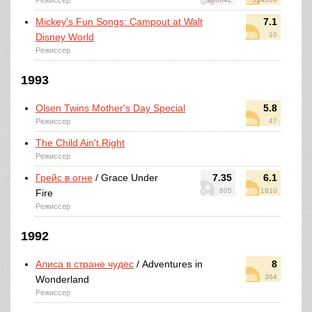
Режиссер
Mickey's Fun Songs: Campout at Walt
7.1
10
Disney World
Режиссер
1993
Olsen Twins Mother's Day Special
5.8
Режиссер
47
The Child Ain't Right
Режиссер
Грейс в огне
/ Grace Under
7.35
6.1
605
1810
Fire
Режиссер
1992
Алиса в стране чудес
/ Adventures in
8
364
Wonderland
Режиссер