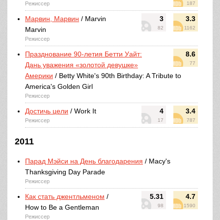
Режиссер
187
Марвин, Марвин
/ Marvin
3
3.3
82
1162
Marvin
Режиссер
Празднование 90-летия Бетти Уайт:
8.6
77
Дань уважения «золотой девушке»
Америки
/ Betty White's 90th Birthday: A Tribute to
America's Golden Girl
Режиссер
Достичь цели
/ Work It
4
3.4
Режиссер
17
787
2011
Парад Мэйси на День благодарения
/ Macy's
Thanksgiving Day Parade
Режиссер
Как стать джентльменом
/
5.31
4.7
98
1590
How to Be a Gentleman
Режиссер