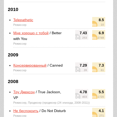
2010
Telepathetic
8.5
Режиссер
10
Мне хорошо с тобой
/ Better
7.43
6.9
253
2748
with You
Режиссер
2009
Консервированный
/ Canned
7.29
7.3
Режиссер
26
61
2008
Тру Джексон
/ True Jackson,
4.78
5.5
403
1720
VP
Режиссер, Продюсер (продюсер (24 эпизода, 2008-2011))
Не беспокоить
/ Do Not Disturb
4.1
Режиссер
271