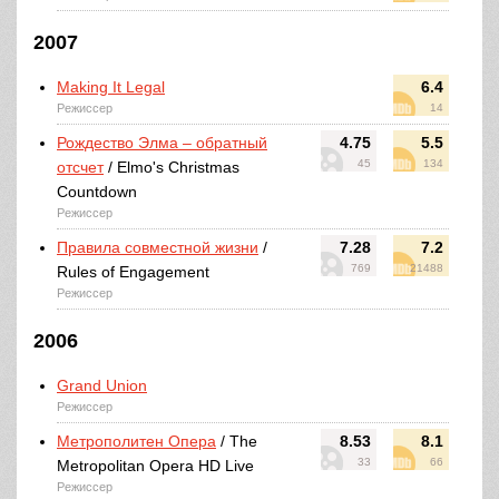
2007
Making It Legal
6.4
Режиссер
14
Рождество Элма – обратный
4.75
5.5
45
134
отсчет
/ Elmo's Christmas
Countdown
Режиссер
Правила совместной жизни
/
7.28
7.2
769
21488
Rules of Engagement
Режиссер
2006
Grand Union
Режиссер
Метрополитен Опера
/ The
8.53
8.1
33
66
Metropolitan Opera HD Live
Режиссер