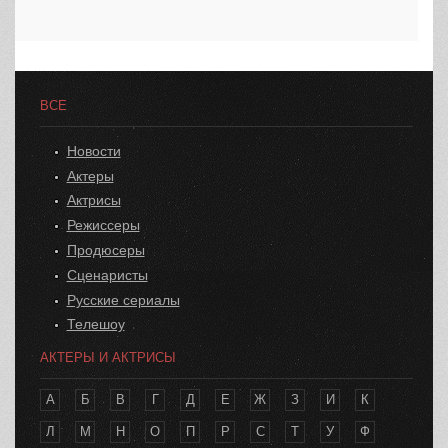
ВСЕ
Новости
Актеры
Актрисы
Режиссеры
Продюсеры
Сценаристы
Русские сериалы
Телешоу
АКТЕРЫ И АКТРИСЫ
А
Б
В
Г
Д
Е
Ж
З
И
К
Л
М
Н
О
П
Р
С
Т
У
Ф