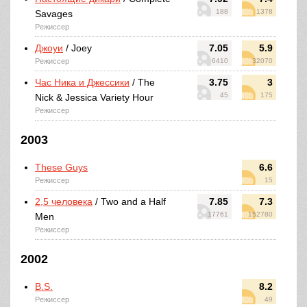
188
1378
Savages
Режиссер
Джоуи
/ Joey
7.05
5.9
Режиссер
6410
32070
Час Ника и Джессики
/ The
3.75
3
45
175
Nick & Jessica Variety Hour
Режиссер
2003
These Guys
6.6
Режиссер
15
2,5 человека
/ Two and a Half
7.85
7.3
17761
152780
Men
Режиссер
2002
B.S.
8.2
Режиссер
49