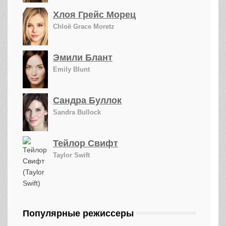
Хлоя Грейс Морец
Chloë Grace Moretz
Эмили Блант
Emily Blunt
Сандра Буллок
Sandra Bullock
Тейлор Свифт
Taylor Swift
Популярные режиссеры