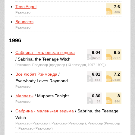
Teen Angel
7.6
Режиссер
486
Bouncers
Режиссер
1996
Сабрина – маленькая ведьма
6.04
6.5
16225
19917
/ Sabrina, the Teenage Witch
Режиссер, Продюсер (продюсер (13 эпизодов, 1997-1999))
Все любят Рэймонда
/
6.81
7.2
654
39545
Everybody Loves Raymond
Режиссер
Маппеты
/ Muppets Tonight
6.36
8
Режиссер
94
844
Сабрина - маленькая ведьма
/ Sabrina, the Teenage
Witch
Режиссер (Режиссер ), Режиссер (Режиссер ), Режиссер (Режиссер
), Режиссер (Режиссер )