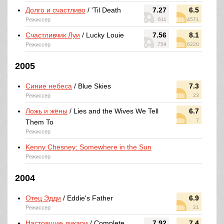
Долго и счастливо
/ 'Til Death
7.27
6.5
Режиссер
611
4571
Счастливчик Луи
/ Lucky Louie
7.56
8.1
Режиссер
759
6220
2005
Синие небеса
/ Blue Skies
7.3
Режиссер
23
Ложь и жёны
/ Lies and the Wives We Tell
6.7
7
Them To
Режиссер
Kenny Chesney: Somewhere in the Sun
Режиссер
2004
Отец Эдди
/ Eddie's Father
6.9
Режиссер
21
Настоящие дикари
/ Complete
7.92
7.4