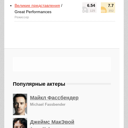
Великие представления
/
6.54
7.7
125
352
Great Performances
Режиссер
Популярные актеры
Майкл Фассбендер
Michael Fassbender
Джеймс МакЭвой