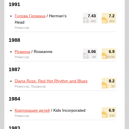
1991
Голова Германа
/ Herman's
7.43
7.2
462
963
Head
Режиссер
1988
Розанна
/ Roseanne
6.06
6.9
Режиссер
84
22638
1987
Diana Ross: Red Hot Rhythm and Blues
8.2
Режиссер, Продюсер
30
1984
Корпорация детей
/ Kids Incorporated
6.9
Режиссер
438
1983