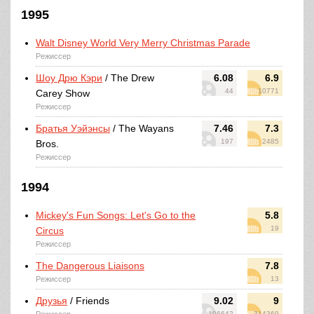
1995
Walt Disney World Very Merry Christmas Parade
Режиссер
Шоу Дрю Кэри
/ The Drew
6.08
6.9
44
10771
Carey Show
Режиссер
Братья Уэйэнсы
/ The Wayans
7.46
7.3
197
2485
Bros.
Режиссер
1994
Mickey's Fun Songs: Let's Go to the
5.8
19
Circus
Режиссер
The Dangerous Liaisons
7.8
Режиссер
13
Друзья
/ Friends
9.02
9
106642
314369