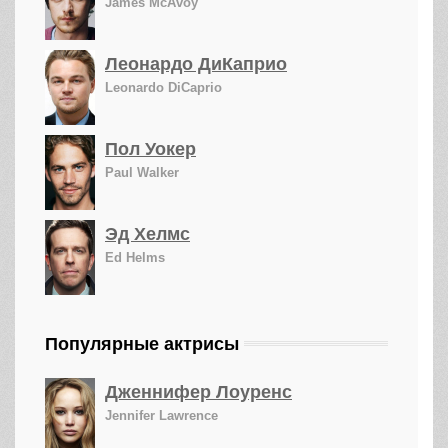
James McAvoy
Леонардо ДиКаприо
Leonardo DiCaprio
Пол Уокер
Paul Walker
Эд Хелмс
Ed Helms
Популярные актрисы
Дженнифер Лоуренс
Jennifer Lawrence