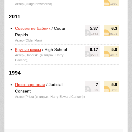
Актер (Judge Hawthorne)
1939
2011
Совсем не бабник
/ Cedar
5.37
6.3
1563
30101
Rapids
Актер (Older Man)
Крутые кексы
/ High School
6.17
5.9
Актер (Donor #1 (в титрах: Harry
2791
4907
Carlson))
1994
Приговоренная
/ Judicial
7
5.9
25
253
Consent
Актер (Priest (в титрах: Harry Edward Carlson))