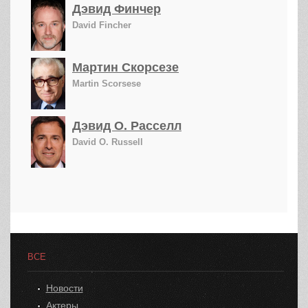
Дэвид Финчер
David Fincher
Мартин Скорсезе
Martin Scorsese
Дэвид О. Расселл
David O. Russell
ВСЕ
Новости
Актеры