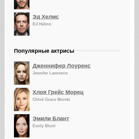
Эд Хелмс
Ed Helms
Популярные актрисы
Дженнифер Лоуренс
Jennifer Lawrence
Хлоя Грейс Морец
Chloë Grace Moretz
Эмили Блант
Emily Blunt