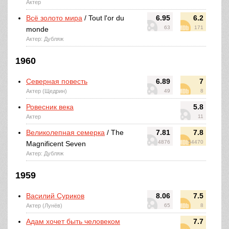
Актер
Всё золото мира
/ Tout l'or du
6.95
6.2
63
171
monde
Актер: Дубляж
1960
Северная повесть
6.89
7
Актер (Щедрин)
49
8
Ровесник века
5.8
Актер
11
Великолепная семерка
/ The
7.81
7.8
4876
54470
Magnificent Seven
Актер: Дубляж
1959
Василий Суриков
8.06
7.5
Актер (Лунёв)
65
8
Адам хочет быть человеком
7.7