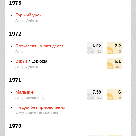
1973
Горький урок
Актер: Дубляж
1972
Пятьдесят на пятьдесят
6.02
7.2
Актер
92
5
Взрыв
/ Explozia
6.1
Актер: Дубляж
187
1971
Мальчики
7.59
6
Актер (композитор)
61
6
Ни дня без приключений
Актер (начальник милиции)
1970