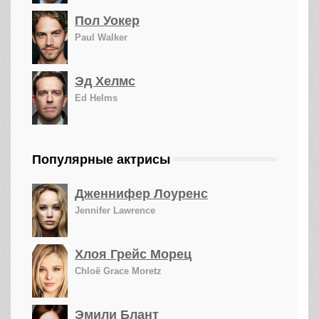
Пол Уокер
Paul Walker
Эд Хелмс
Ed Helms
Популярные актрисы
Дженнифер Лоуренс
Jennifer Lawrence
Хлоя Грейс Морец
Chloë Grace Moretz
Эмили Блант