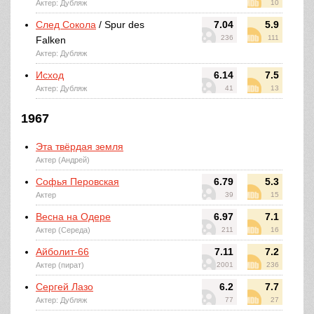
Актер: Дубляж
10
След Сокола
/ Spur des
7.04
5.9
236
111
Falken
Актер: Дубляж
Исход
6.14
7.5
Актер: Дубляж
41
13
1967
Эта твёрдая земля
Актер (Андрей)
Софья Перовская
6.79
5.3
Актер
39
15
Весна на Одере
6.97
7.1
Актер (Середа)
211
16
Айболит-66
7.11
7.2
Актер (пират)
2001
236
Сергей Лазо
6.2
7.7
Актер: Дубляж
77
27