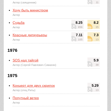
Актер (священник)
11
Хочу быть министром
Актер
Судьба
8.25
8.2
Актер
956
35
Красные дипкурьеры
7.11
7.3
Актер
105
13
1976
SOS над тайгой
5.9
Актер (Сергей Павлович Симагин)
38
1975
Концерт для двух скрипок
5.29
Актер (отец Риты)
13
Попутный ветер
Актер