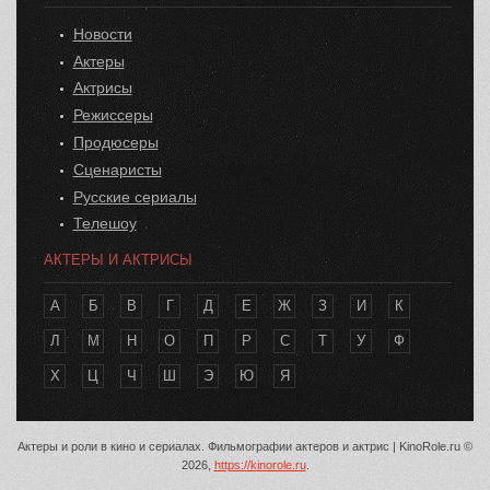
Новости
Актеры
Актрисы
Режиссеры
Продюсеры
Сценаристы
Русские сериалы
Телешоу
АКТЕРЫ И АКТРИСЫ
А
Б
В
Г
Д
Е
Ж
З
И
К
Л
М
Н
О
П
Р
С
Т
У
Ф
Х
Ц
Ч
Ш
Э
Ю
Я
Актеры и роли в кино и сериалах. Фильмографии актеров и актрис | KinoRole.ru ©
2026,
https://kinorole.ru
.