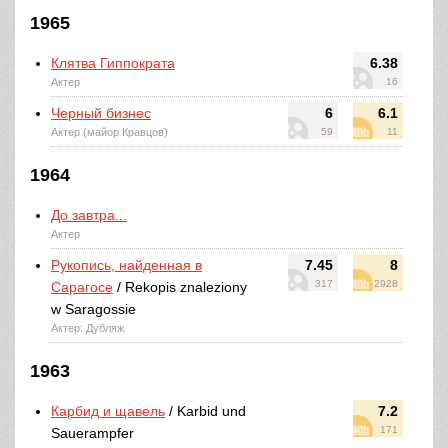
1965
Клятва Гиппократа
6.38
Актер
16
Черный бизнес
6
6.1
Актер (майор Кравцов)
59
11
1964
До завтра...
Актер
Рукопись, найденная в
7.45
8
317
2928
Сарагосе
/ Rekopis znaleziony
w Saragossie
Актер: Дубляж
1963
Карбид и щавель
/ Karbid und
7.2
171
Sauerampfer