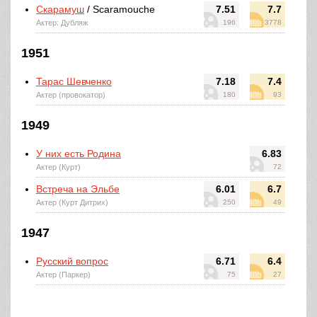
Скарамуш
/ Scaramouche
7.51
7.7
Актер: Дубляж
196
3778
1951
Тарас Шевченко
7.18
7.4
Актер (провокатор)
180
93
1949
У них есть Родина
6.83
Актер (Курт)
72
Встреча на Эльбе
6.01
6.7
Актер (Курт Дитрих)
250
49
1947
Русский вопрос
6.71
6.4
Актер (Паркер)
75
27