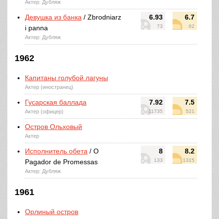
Актер: Дубляж
Девушка из банка
/ Zbrodniarz
6.93
6.7
73
62
i panna
Актер: Дубляж
1962
Капитаны голубой лагуны
Актер (иностранец)
Гусарская баллада
7.92
7.5
Актер (офицер)
11735
521
Остров Ольховый
Актер
Исполнитель обета
/ O
8
8.2
133
1315
Pagador de Promessas
Актер: Дубляж
1961
Орлиный остров