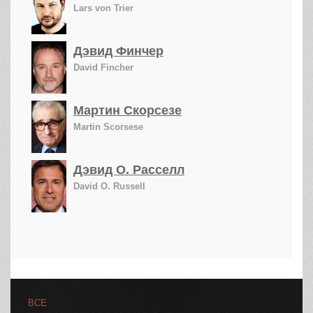
Lars von Trier
Дэвид Финчер
David Fincher
Мартин Скорсезе
Martin Scorsese
Дэвид О. Расселл
David O. Russell
ВСЕ