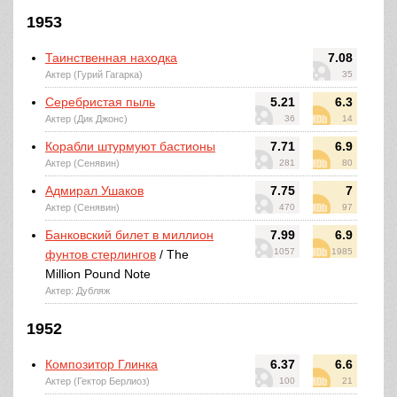
1953
Таинственная находка
7.08
Актер (Гурий Гагарка)
35
Серебристая пыль
5.21
6.3
Актер (Дик Джонс)
36
14
Корабли штурмуют бастионы
7.71
6.9
Актер (Сенявин)
281
80
Адмирал Ушаков
7.75
7
Актер (Сенявин)
470
97
Банковский билет в миллион
7.99
6.9
1057
1985
фунтов стерлингов
/ The
Million Pound Note
Актер: Дубляж
1952
Композитор Глинка
6.37
6.6
Актер (Гектор Берлиоз)
100
21