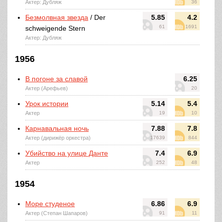
Актер: Дубляж
36
Безмолвная звезда
/ Der
5.85
4.2
61
1691
schweigende Stern
Актер: Дубляж
1956
В погоне за славой
6.25
Актер (Арефьев)
20
Урок истории
5.14
5.4
Актер
19
10
Карнавальная ночь
7.88
7.8
Актер (дирижёр оркестра)
17639
844
Убийство на улице Данте
7.4
6.9
Актер
252
48
1954
Море студеное
6.86
6.9
Актер (Степан Шапаров)
91
11