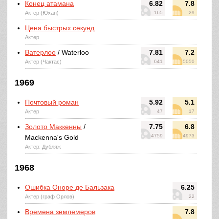
Конец атамана
6.82
7.8
Актер (Юхан)
165
29
Цена быстрых секунд
Актер
Ватерлоо
/ Waterloo
7.81
7.2
Актер (Чактас)
641
5050
1969
Почтовый роман
5.92
5.1
Актер
47
17
Золото Маккенны
/
7.75
6.8
4759
4973
Mackenna's Gold
Актер: Дубляж
1968
Ошибка Оноре де Бальзака
6.25
Актер (граф Орлов)
22
Времена землемеров
7.8