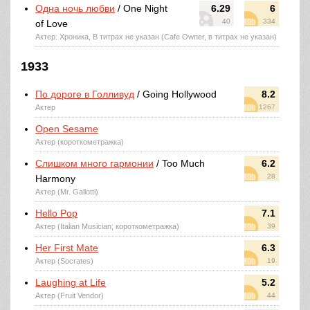
Одна ночь любви
/ One Night
6.29
6
40
334
of Love
Актер: Хроника, В титрах не указан (Cafe Owner, в титрах не указан)
1933
По дороге в Голливуд
/ Going Hollywood
8.2
Актер
1267
Open Sesame
Актер (короткометражка)
Слишком много гармонии
/ Too Much
6.2
28
Harmony
Актер (Mr. Gallotti)
Hello Pop
7.1
Актер (Italian Musician; короткометражка)
39
Her First Mate
6.3
Актер (Socrates)
19
Laughing at Life
5.2
Актер (Fruit Vendor)
44