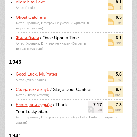
Allergic to Love
8.1
Актер (Louie)
7
Ghost Catchers
6.5
Актер: Хроника, В титрах не указан (Signatelli, в
95
титрах не указан)
Жили-были
/ Once Upon a Time
6.1
Актер: Хроника, В титрах не указан (Barber, в
550
титрах не указан)
1943
Good Luck, Mr. Yates
5.6
Актер (Mike Zaloris)
48
Солдатский клуб
/ Stage Door Canteen
6.7
Актер (Henry Armetta)
1029
Благодари судьбу
/ Thank
7.17
7.3
49
1004
Your Lucky Stars
Актер: Хроника, В титрах не указан (Angelo the Barber, в титрах не
указан)
1941