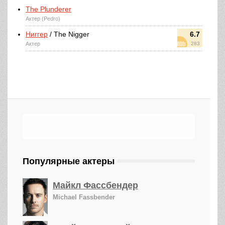
The Plunderer
Актер (Pedro)
Ниггер
/ The Nigger
6.7
Актер
283
Популярные актеры
Майкл Фассбендер
Michael Fassbender