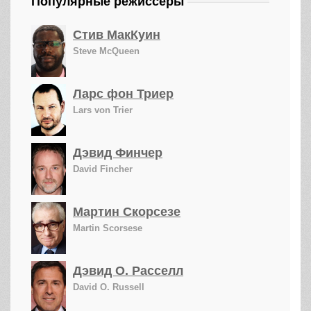
Популярные режиссеры
Стив МакКуин
Steve McQueen
Ларс фон Триер
Lars von Trier
Дэвид Финчер
David Fincher
Мартин Скорсезе
Martin Scorsese
Дэвид О. Расселл
David O. Russell