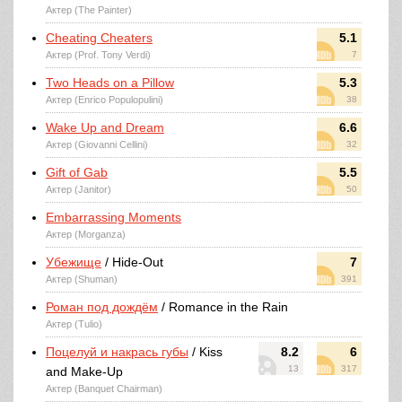
Актер (The Painter)
Cheating Cheaters
5.1
Актер (Prof. Tony Verdi)
7
Two Heads on a Pillow
5.3
Актер (Enrico Populopulini)
38
Wake Up and Dream
6.6
Актер (Giovanni Cellini)
32
Gift of Gab
5.5
Актер (Janitor)
50
Embarrassing Moments
Актер (Morganza)
Убежище
/ Hide-Out
7
Актер (Shuman)
391
Роман под дождём
/ Romance in the Rain
Актер (Tulio)
Поцелуй и накрась губы
/ Kiss
8.2
6
13
317
and Make-Up
Актер (Banquet Chairman)