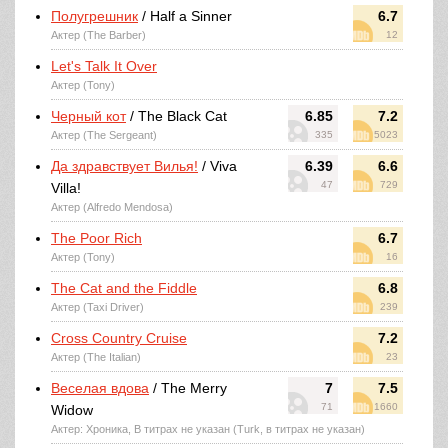
Полугрешник
/ Half a Sinner
6.7
Актер (The Barber)
12
Let's Talk It Over
Актер (Tony)
Черный кот
/ The Black Cat
6.85
7.2
Актер (The Sergeant)
335
5023
Да здравствует Вилья!
/ Viva
6.39
6.6
47
729
Villa!
Актер (Alfredo Mendosa)
The Poor Rich
6.7
Актер (Tony)
16
The Cat and the Fiddle
6.8
Актер (Taxi Driver)
239
Cross Country Cruise
7.2
Актер (The Italian)
23
Веселая вдова
/ The Merry
7
7.5
71
1660
Widow
Актер: Хроника, В титрах не указан (Turk, в титрах не указан)