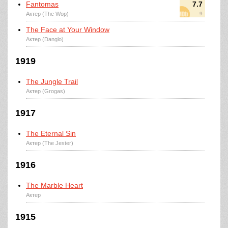
Fantomas
7.7
Актер (The Wop)
9
The Face at Your Window
Актер (Danglo)
1919
The Jungle Trail
Актер (Grogas)
1917
The Eternal Sin
Актер (The Jester)
1916
The Marble Heart
Актер
1915