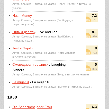
Актер: Хроника, В титрах не указан (Henry - Barber, в титрах не
указан)
Hush Money
7.2
Актер: Хроника, В титрах не указан (Bootlegger, в
11
титрах не указан)
Пять и десять
/ Five and Ten
8.1
Актер: Хроника, В титрах не указан (Taxi Driver, в
910
титрах не указан)
Just a Gigolo
8
Актер: Хроника, В титрах не указан (Hotel Manager,
722
в титрах не указан)
Смеющиеся грешники
/ Laughing
5
366
Sinners
Актер: Хроника, В титрах не указан (Tony, в титрах не указан)
La mujer X
/ La mujer X
Актер: Хроника, В титрах не указан (Bit Role, в титрах не указан)
1930
Die Sehnsucht jeder Frau
6.3