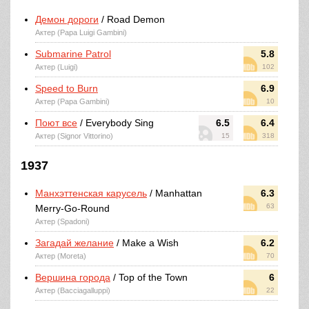
Демон дороги
/ Road Demon
Актер (Papa Luigi Gambini)
Submarine Patrol
5.8
Актер (Luigi)
102
Speed to Burn
6.9
Актер (Papa Gambini)
10
Поют все
/ Everybody Sing
6.5
6.4
Актер (Signor Vittorino)
15
318
1937
Манхэттенская карусель
/ Manhattan
6.3
63
Merry-Go-Round
Актер (Spadoni)
Загадай желание
/ Make a Wish
6.2
Актер (Moreta)
70
Вершина города
/ Top of the Town
6
Актер (Bacciagalluppi)
22