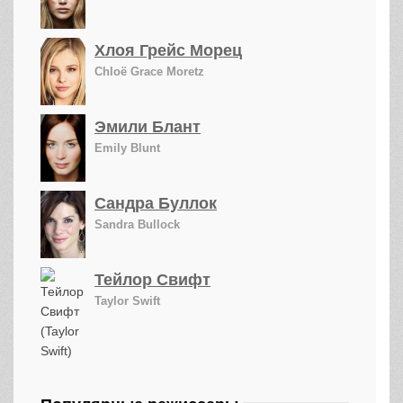
Хлоя Грейс Морец
Chloë Grace Moretz
Эмили Блант
Emily Blunt
Сандра Буллок
Sandra Bullock
Тейлор Свифт
Taylor Swift