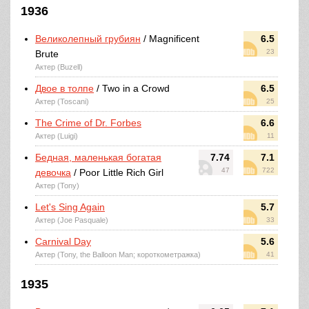
1936
Великолепный грубиян
/ Magnificent
6.5
23
Brute
Актер (Buzell)
Двое в толпе
/ Two in a Crowd
6.5
Актер (Toscani)
25
The Crime of Dr. Forbes
6.6
Актер (Luigi)
11
Бедная, маленькая богатая
7.74
7.1
47
722
девочка
/ Poor Little Rich Girl
Актер (Tony)
Let's Sing Again
5.7
Актер (Joe Pasquale)
33
Carnival Day
5.6
Актер (Tony, the Balloon Man; короткометражка)
41
1935