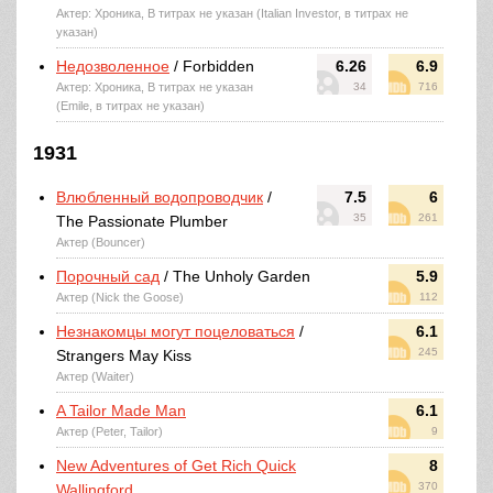
Актер: Хроника, В титрах не указан (Italian Investor, в титрах не
указан)
Недозволенное
/ Forbidden
6.26
6.9
Актер: Хроника, В титрах не указан
34
716
(Emile, в титрах не указан)
1931
Влюбленный водопроводчик
/
7.5
6
35
261
The Passionate Plumber
Актер (Bouncer)
Порочный сад
/ The Unholy Garden
5.9
Актер (Nick the Goose)
112
Незнакомцы могут поцеловаться
/
6.1
245
Strangers May Kiss
Актер (Waiter)
A Tailor Made Man
6.1
Актер (Peter, Tailor)
9
New Adventures of Get Rich Quick
8
370
Wallingford