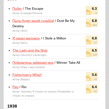
Побег
/ The Escape
6.3
Актер (Guiseppi Peronni)
9
Пыль будет моей судьбой
/ Dust Be My
6.8
354
Destiny
Актер (Nick)
Я украл миллион
/ I Stole a Million
6.8
Актер (Nick)
27
The Lady and the Mob
6.5
Актер (Vincenzo Zambrogio)
119
Победитель забирает все
/ Winner Take All
Актер (Papa Luigi Gambini)
Fisherman's Wharf
5.6
Актер (Beppo)
42
Рио
/ Rio
6.4
Актер: Хроника, В титрах не указан (Headwaiter, в
52
титрах не указан)
1938