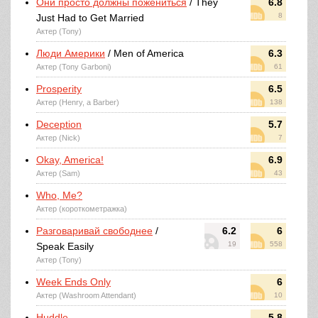
Они просто должны пожениться
/ They
6.8
8
Just Had to Get Married
Актер (Tony)
Люди Америки
/ Men of America
6.3
Актер (Tony Garboni)
61
Prosperity
6.5
Актер (Henry, a Barber)
138
Deception
5.7
Актер (Nick)
7
Okay, America!
6.9
Актер (Sam)
43
Who, Me?
Актер (короткометражка)
Разговаривай свободнее
/
6.2
6
19
558
Speak Easily
Актер (Tony)
Week Ends Only
6
Актер (Washroom Attendant)
10
Huddle
5.8