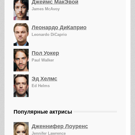
Джеймс МакЭвой
James McAvoy
Леонардо ДиКаприо
Leonardo DiCaprio
Пол Уокер
Paul Walker
Эд Хелмс
Ed Helms
Популярные актрисы
Дженнифер Лоуренс
Jennifer Lawrence