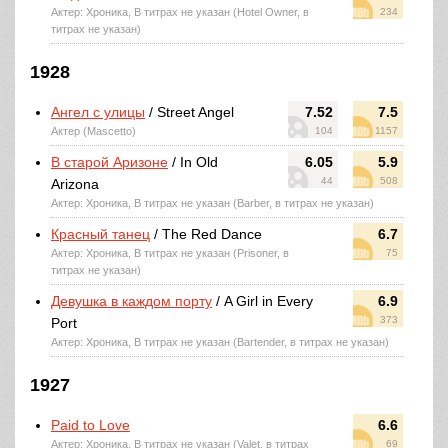
Актер: Хроника, В титрах не указан (Hotel Owner, в
234
титрах не указан)
1928
Ангел с улицы
/ Street Angel
7.52
7.5
Актер (Mascetto)
104
1157
В старой Аризоне
/ In Old
6.05
5.9
44
508
Arizona
Актер: Хроника, В титрах не указан (Barber, в титрах не указан)
Красный танец
/ The Red Dance
6.7
Актер: Хроника, В титрах не указан (Prisoner, в
75
титрах не указан)
Девушка в каждом порту
/ A Girl in Every
6.9
373
Port
Актер: Хроника, В титрах не указан (Bartender, в титрах не указан)
1927
Paid to Love
6.6
Актер: Хроника, В титрах не указан (Valet, в титрах
69