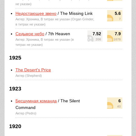
не указан)
Недостающее звено
/ The Missing Link
5.6
Актер: Хроника, В титрах не указан (Organ Grinder,
7
в титрах не указан)
Седьмое небо
/ 7th Heaven
7.52
7.9
Актер: Хроника, В титрах не указан (в
206
1676
титрах не указан)
1925
The Desert's Price
Актер (Shepherd)
1923
Бесшумная команда
/ The Silent
6
40
Command
Актер (Pedro)
1920