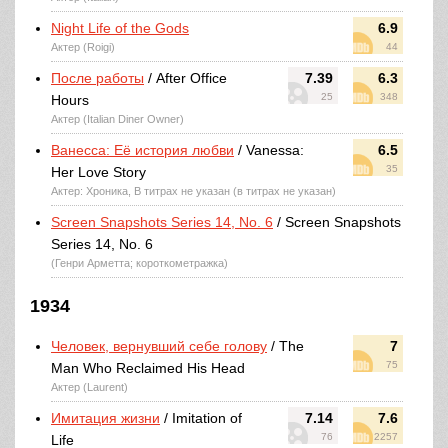
Night Life of the Gods
6.9
Актер (Roigi)
44
После работы
/ After Office
7.39
6.3
25
348
Hours
Актер (Italian Diner Owner)
Ванесса: Её история любви
/ Vanessa:
6.5
35
Her Love Story
Актер: Хроника, В титрах не указан (в титрах не указан)
Screen Snapshots Series 14, No. 6
/ Screen Snapshots
Series 14, No. 6
(Генри Арметта; короткометражка)
1934
Человек, вернувший себе голову
/ The
7
75
Man Who Reclaimed His Head
Актер (Laurent)
Имитация жизни
/ Imitation of
7.14
7.6
76
2257
Life