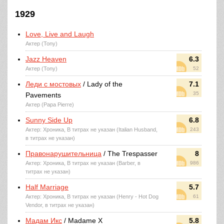
1929
Love, Live and Laugh
Актер (Tony)
Jazz Heaven
6.3
Актер (Tony)
52
Леди с мостовых
/ Lady of the
7.1
35
Pavements
Актер (Papa Pierre)
Sunny Side Up
6.8
Актер: Хроника, В титрах не указан (Italian Husband,
243
в титрах не указан)
Правонарушительница
/ The Trespasser
8
Актер: Хроника, В титрах не указан (Barber, в
986
титрах не указан)
Half Marriage
5.7
Актер: Хроника, В титрах не указан (Henry - Hot Dog
61
Vendor, в титрах не указан)
Мадам Икс
/ Madame X
5.8