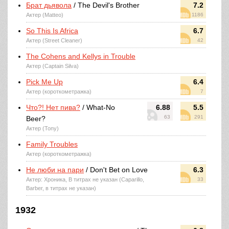
Брат дьявола
/ The Devil's Brother
7.2
Актер (Matteo)
1186
So This Is Africa
6.7
Актер (Street Cleaner)
42
The Cohens and Kellys in Trouble
Актер (Captain Silva)
Pick Me Up
6.4
Актер (короткометражка)
7
Что?! Нет пива?
/ What-No
6.88
5.5
63
291
Beer?
Актер (Tony)
Family Troubles
Актер (короткометражка)
Не люби на пари
/ Don't Bet on Love
6.3
Актер: Хроника, В титрах не указан (Caparillo,
33
Barber, в титрах не указан)
1932