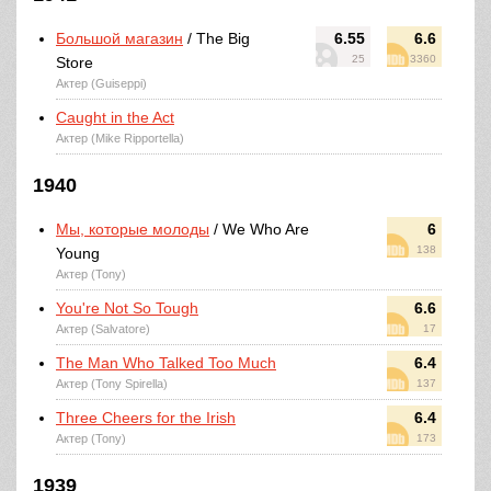
Большой магазин
/ The Big
6.55
6.6
25
3360
Store
Актер (Guiseppi)
Caught in the Act
Актер (Mike Ripportella)
1940
Мы, которые молоды
/ We Who Are
6
138
Young
Актер (Tony)
You're Not So Tough
6.6
Актер (Salvatore)
17
The Man Who Talked Too Much
6.4
Актер (Tony Spirella)
137
Three Cheers for the Irish
6.4
Актер (Tony)
173
1939