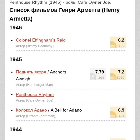
Penthouse Rhythm (1945) - роль: Cafe Owner Joe.
Список фильмов Генри Арметта (Henry
Armetta)
1946
Colonel Effingham's Raid
6.2
Актер (Jimmy Economy)
199
1945
Поднять якоря
/ Anchors
7.79
7.2
204
5060
Aweigh
Актер (Hamburger Man)
Penthouse Rhythm
Актер (Cafe Owner Joe)
Колокол Адано
/ A Bell for Adano
6.9
Актер (Errante (cart man))
421
1944