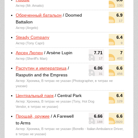
Актер (Mr. Amatto)
130
Обреченный батальон
/ Doomed
6.9
17
Battalion
Актер (Angelo)
Steady Company
6.4
Актер (Tony Capri)
9
Арсен Люпен
/ Arsène Lupin
7.71
7
Актер (Sheriff's Man)
17
402
Распутин и императрица
/
6.06
6.6
31
456
Rasputin and the Empress
Актер: Хроника, В титрах не указан (Photographer, в титрах не
указан)
Центральный парк
/ Central Park
6.4
Актер: Хроника, В титрах не указан (Tony, Hot Dog
129
Vendor, в титрах не указан)
Прощай, оружие
/ A Farewell
6.66
6.6
188
2920
to Arms
Актер: Хроника, В титрах не указан (Bonello - Italian Ambulance Driver,
в титрах не указан)