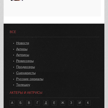
ВСЕ
Новости
Актеры
Актрисы
Режиссеры
Продюсеры
Сценаристы
Русские сериалы
Телешоу
АКТЕРЫ И АКТРИСЫ
А
Б
В
Г
Д
Е
Ж
З
И
К