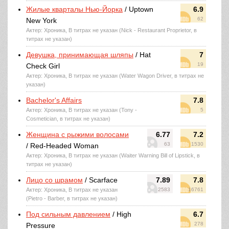
Жилые кварталы Нью-Йорка
/ Uptown
6.9
62
New York
Актер: Хроника, В титрах не указан (Nick - Restaurant Proprietor, в
титрах не указан)
Девушка, принимающая шляпы
/ Hat
7
19
Check Girl
Актер: Хроника, В титрах не указан (Water Wagon Driver, в титрах не
указан)
Bachelor's Affairs
7.8
Актер: Хроника, В титрах не указан (Tony -
5
Cosmetician, в титрах не указан)
Женщина с рыжими волосами
6.77
7.2
63
1530
/ Red-Headed Woman
Актер: Хроника, В титрах не указан (Waiter Warning Bill of Lipstick, в
титрах не указан)
Лицо со шрамом
/ Scarface
7.89
7.8
Актер: Хроника, В титрах не указан
2583
16761
(Pietro - Barber, в титрах не указан)
Под сильным давлением
/ High
6.7
278
Pressure