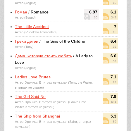
Актер (Angelo)
10
Роман
/ Romance
6.97
6.1
Актер (Beppo)
60
347
The Little Accident
7
Актер (Rudolpho Amendelara)
10
Грехи детей
/ The Sins of the Children
6.4
Актер (Tony)
92
Дама, которую стоить любить
/ A Lady to
6.6
54
Love
Актер (Angelo)
Ladies Love Brutes
7.1
Актер: Хроника, В титрах не указан (Tony, the Waiter,
28
в титрах не указан)
The Girl Said No
7.9
Актер: Хроника, В титрах не указан (Grove Cafe
694
Waiter, в титрах не указан)
The Ship from Shanghai
5.3
Актер: Хроника, В титрах не указан (Sailor, в титрах
89
не указан)