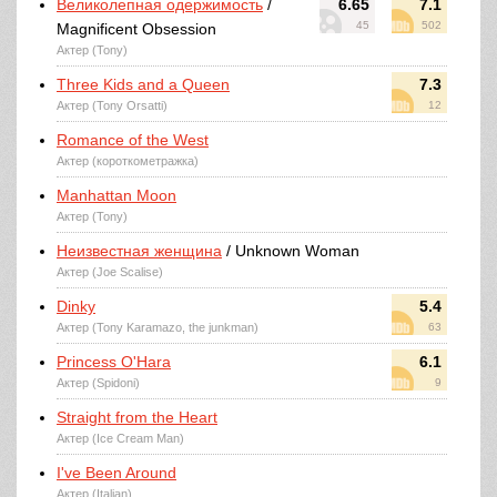
Великолепная одержимость
/
6.65
7.1
45
502
Magnificent Obsession
Актер (Tony)
Three Kids and a Queen
7.3
Актер (Tony Orsatti)
12
Romance of the West
Актер (короткометражка)
Manhattan Moon
Актер (Tony)
Неизвестная женщина
/ Unknown Woman
Актер (Joe Scalise)
Dinky
5.4
Актер (Tony Karamazo, the junkman)
63
Princess O'Hara
6.1
Актер (Spidoni)
9
Straight from the Heart
Актер (Ice Cream Man)
I've Been Around
Актер (Italian)