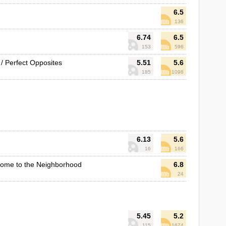
6.5
136
6.74
6.5
153
596
/ Perfect Opposites
5.51
5.6
185
1098
6.13
5.6
16
166
ome to the Neighborhood
6.8
24
5.45
5.2
115
1674