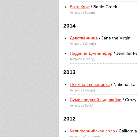
Батл Крик
/ Battle Creek
Актриса (Susan)
2014
Девственница
/ Jane the Virgin
Актриса (Wendy)
Падение Дженнифер
/ Jennifer Fa
Актриса (Cheryl)
2013
Пляжная вечеринка
/ National La
Актриса (Peggy)
Сумасшедший вид любви
/ Crazy
Актриса (Doris)
2012
Калифорнийское соло
/ Californi
Актриса (Catherine)