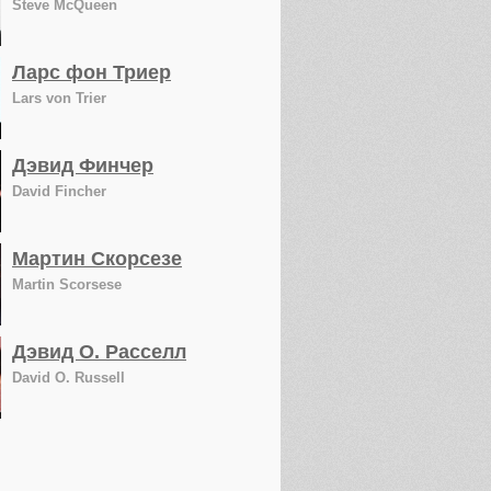
Steve McQueen
Ларс фон Триер
Lars von Trier
Дэвид Финчер
David Fincher
Мартин Скорсезе
Martin Scorsese
Дэвид О. Расселл
David O. Russell