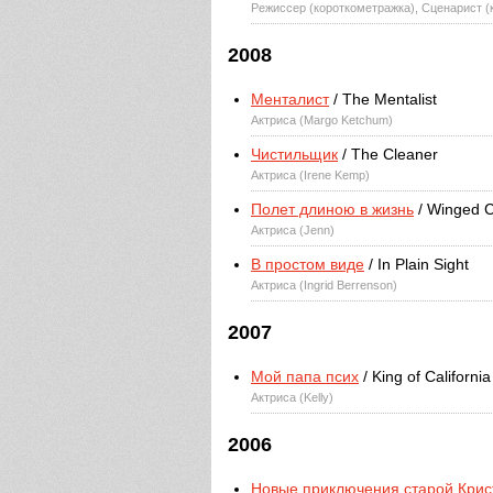
Режиссер (короткометражка), Сценарист 
2008
Менталист
/ The Mentalist
Актриса (Margo Ketchum)
Чистильщик
/ The Cleaner
Актриса (Irene Kemp)
Полет длиною в жизнь
/ Winged C
Актриса (Jenn)
В простом виде
/ In Plain Sight
Актриса (Ingrid Berrenson)
2007
Мой папа псих
/ King of California
Актриса (Kelly)
2006
Новые приключения старой Крис