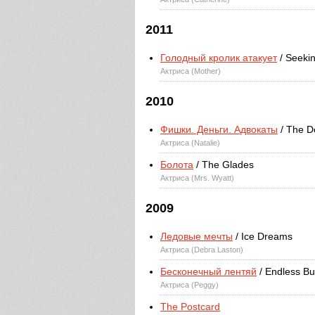
2011
Голодный кролик атакует
/ Seekin
Актриса (Mother)
2010
Фишки. Деньги. Адвокаты
/ The D
Актриса (Natalie)
Болота
/ The Glades
Актриса (Mrs. Wyatt)
2009
Ледовые мечты
/ Ice Dreams
Актриса (Debra Laston)
Бесконечный лентяй
/ Endless B
Актриса (Peggy)
The Postcard