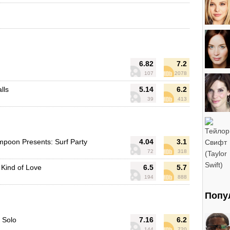
6.82
7.2
107
2078
lls
5.14
6.2
39
413
mpoon Presents: Surf Party
4.04
3.1
72
318
 Kind of Love
6.5
5.7
194
888
Попу
a Solo
7.16
6.2
144
720