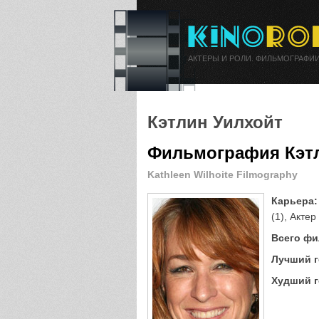
АКТЕРЫ И РОЛИ. ФИЛЬМОГРАФИИ
Кэтлин Уилхойт
Фильмография Кэт
Kathleen Wilhoite Filmography
Карьера:
(1), Актер
Всего фи
Лучший г
Худший г