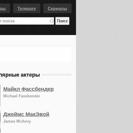
еры
Телешоу
Сериалы
лярные актеры
Майкл Фассбендер
Michael Fassbender
Джеймс МакЭвой
James McAvoy