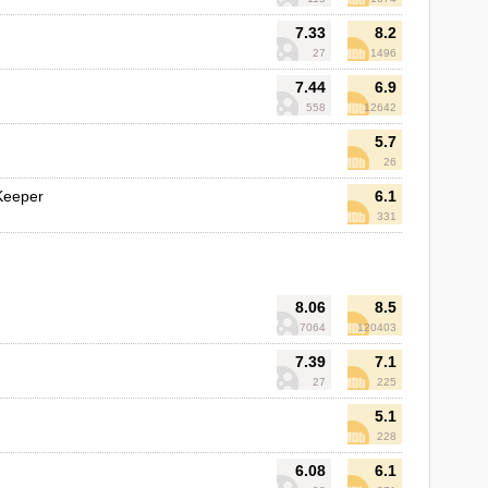
7.33
8.2
27
1496
7.44
6.9
558
12642
5.7
26
 Keeper
6.1
331
8.06
8.5
7064
120403
7.39
7.1
27
225
5.1
228
6.08
6.1