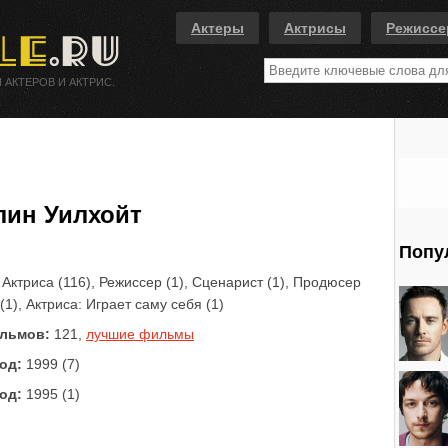
Актеры
Актрисы
Режисс
 АКТЕРОВ И АКТРИС.
лин Уилхойт
Попу
Актриса (116), Режиссер (1), Сценарист (1), Продюсер
 (1), Актриса: Играет саму себя (1)
льмов:
121,
лучшие фильмы
од:
1999 (7)
од:
1995 (1)