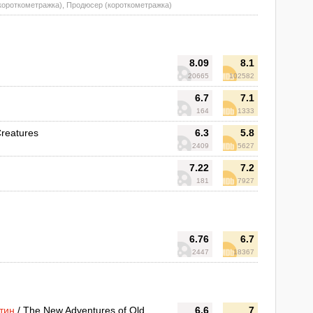
(короткометражка), Продюсер (короткометражка)
8.09
8.1
20665
102582
6.7
7.1
164
1333
reatures
6.3
5.8
2409
5627
7.22
7.2
181
7927
6.76
6.7
2447
18367
тин
/ The New Adventures of Old
6.6
7