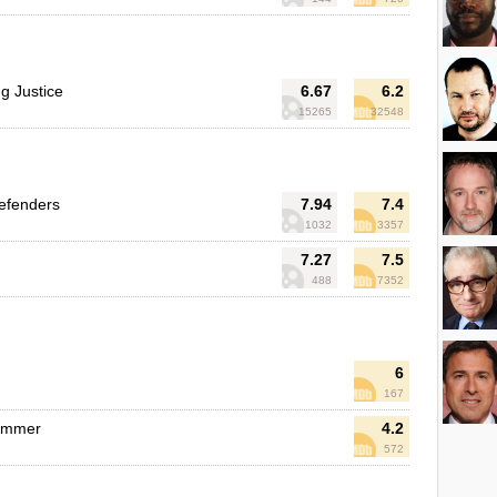
g Justice
6.67
6.2
15265
32548
efenders
7.94
7.4
1032
3357
7.27
7.5
488
7352
6
167
ummer
4.2
572