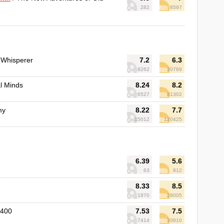
282
8597
 Whisperer
7.2
6.3
8262
30769
l Minds
8.24
8.2
6527
81302
my
8.22
7.7
15012
120425
6.39
5.6
63
812
8.33
8.5
1870
28005
4400
7.53
7.5
7414
30810