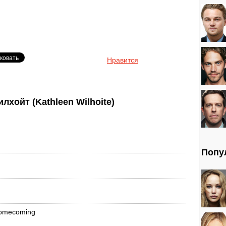
Нравится
хойт (Kathleen Wilhoite)
Попу
Homecoming