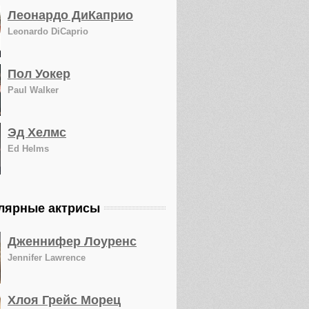
Леонардо ДиКаприо
Leonardo DiCaprio
Пол Уокер
Paul Walker
Эд Хелмс
Ed Helms
лярные актрисы
Дженнифер Лоуренс
Jennifer Lawrence
Хлоя Грейс Морец