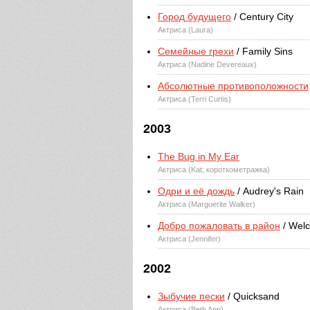
Город будущего
/ Century City
Актриса (Laura)
Семейные грехи
/ Family Sins
Актриса (Nadine Devereaux)
Абсолютные противоположности
Актриса (Terri Curtis)
2003
The Bug in My Ear
Актриса (Kat; короткометражка)
Одри и её дождь
/ Audrey's Rain
Актриса (Marguerite Walker)
Добро пожаловать в район
/ Welc
Актриса (Jennifer)
2002
Зыбучие пески
/ Quicksand
Актриса (Beth Ann)