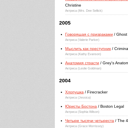
Christine
Актриса (Mrs. Dee Sellick)
2005
Говорящая с призраками
/ Ghost
Актриса (Valerie Parker)
Мыслить как преступник
/ Crimina
Актриса (Kathy Evanson)
Анатомия страсти
/ Grey's Anato
Актриса (Leslie Goldman)
2004
Хлопушка
/ Firecracker
Актриса (Jessica)
Юристы Бостона
/ Boston Legal
Актриса (Sophia Wilson)
Четыре тысячи четыреста
/ The 
Актриса (Grace Morrissey)