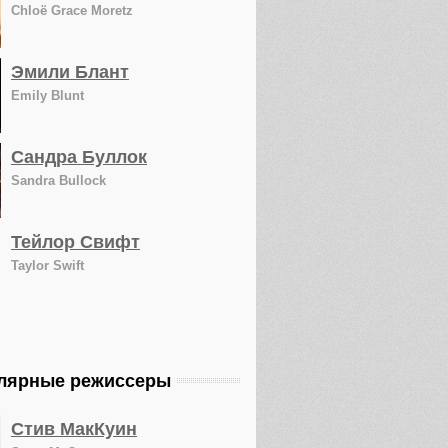
Chloë Grace Moretz
Эмили Блант
Emily Blunt
Сандра Буллок
Sandra Bullock
Тейлор Свифт
Taylor Swift
лярные режиссеры
Стив МакКуин