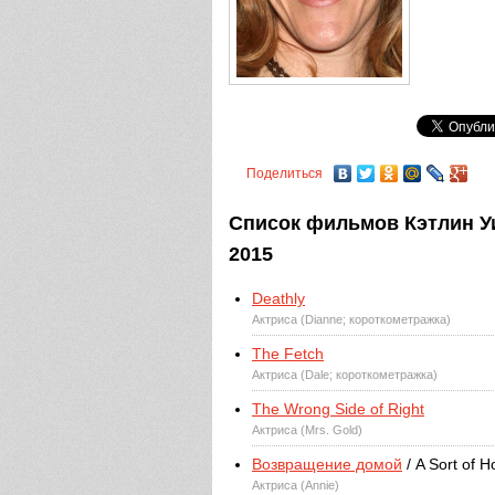
Поделиться
Список фильмов Кэтлин Уил
2015
Deathly
Актриса (Dianne; короткометражка)
The Fetch
Актриса (Dale; короткометражка)
The Wrong Side of Right
Актриса (Mrs. Gold)
Возвращение домой
/ A Sort of 
Актриса (Annie)