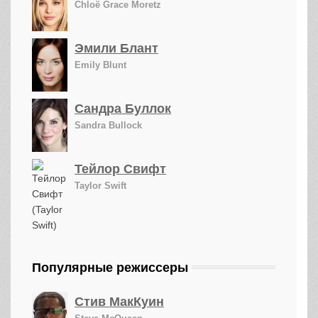
Chloë Grace Moretz
Эмили Блант
Emily Blunt
Сандра Буллок
Sandra Bullock
Тейлор Свифт
Taylor Swift
Популярные режиссеры
Стив МакКуин