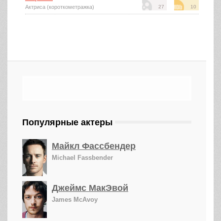
Актриса (короткометражка)
27
10
Популярные актеры
Майкл Фассбендер
Michael Fassbender
Джеймс МакЭвой
James McAvoy