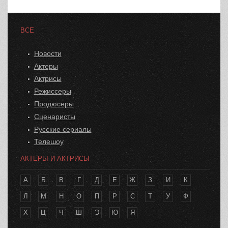
ВСЕ
Новости
Актеры
Актрисы
Режиссеры
Продюсеры
Сценаристы
Русские сериалы
Телешоу
АКТЕРЫ И АКТРИСЫ
А
Б
В
Г
Д
Е
Ж
З
И
К
Л
М
Н
О
П
Р
С
Т
У
Ф
Х
Ц
Ч
Ш
Э
Ю
Я