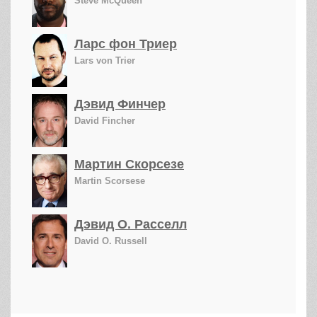
Steve McQueen
Ларс фон Триер
Lars von Trier
Дэвид Финчер
David Fincher
Мартин Скорсезе
Martin Scorsese
Дэвид О. Расселл
David O. Russell