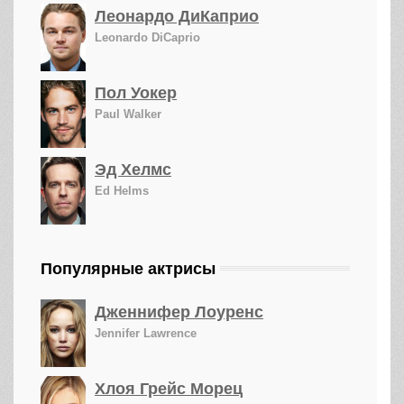
Леонардо ДиКаприо
Leonardo DiCaprio
Пол Уокер
Paul Walker
Эд Хелмс
Ed Helms
Популярные актрисы
Дженнифер Лоуренс
Jennifer Lawrence
Хлоя Грейс Морец