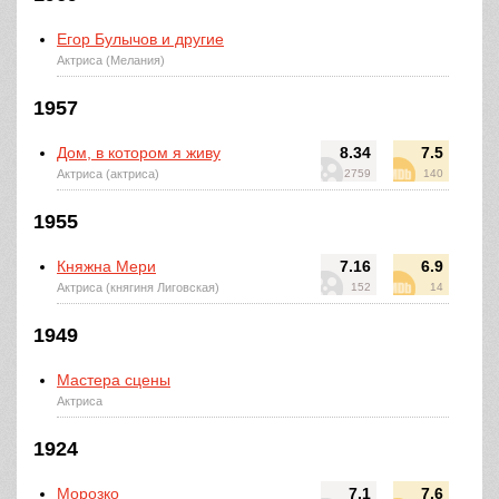
Егор Булычов и другие
Актриса (Мелания)
1957
Дом, в котором я живу
8.34
7.5
Актриса (актриса)
2759
140
1955
Княжна Мери
7.16
6.9
Актриса (княгиня Лиговская)
152
14
1949
Мастера сцены
Актриса
1924
Морозко
7.1
7.6