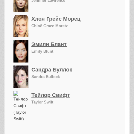
Jennifer Lawrence
Хлоя Грейс Морец
Chloë Grace Moretz
Эмили Блант
Emily Blunt
Сандра Буллок
Sandra Bullock
Тейлор Свифт
Taylor Swift