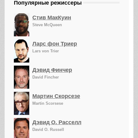
Популярные режиссеры
Стив МакКуин
Steve McQueen
Ларс фон Триер
Lars von Trier
Дэвид Финчер
David Fincher
Мартин Скорсезе
Martin Scorsese
Дэвид О. Расселл
David O. Russell