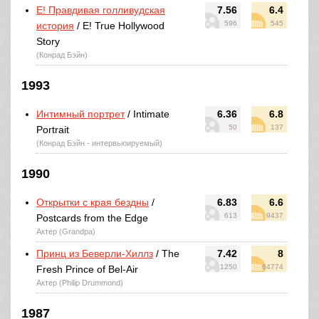
E! Правдивая голливудская
7.56
6.4
596
545
история
/ E! True Hollywood
Story
(Конрад Бэйн)
1993
Интимный портрет
/ Intimate
6.36
6.8
50
137
Portrait
(Конрад Бэйн - интервьюируемый)
1990
Открытки с края бездны
/
6.83
6.6
613
9437
Postcards from the Edge
Актер (Grandpa)
Принц из Беверли-Хиллз
/ The
7.42
8
1250
64774
Fresh Prince of Bel-Air
Актер (Philip Drummond)
1987