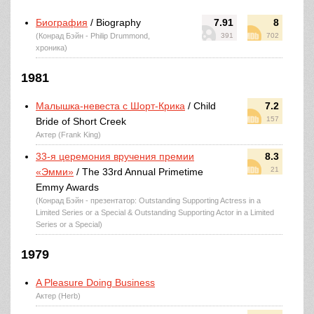
Биография
/ Biography
7.91
8
(Конрад Бэйн - Philip Drummond,
391
702
хроника)
1981
Малышка-невеста с Шорт-Крика
/ Child
7.2
157
Bride of Short Creek
Актер (Frank King)
33-я церемония вручения премии
8.3
21
«Эмми»
/ The 33rd Annual Primetime
Emmy Awards
(Конрад Бэйн - презентатор: Outstanding Supporting Actress in a
Limited Series or a Special & Outstanding Supporting Actor in a Limited
Series or a Special)
1979
A Pleasure Doing Business
Актер (Herb)