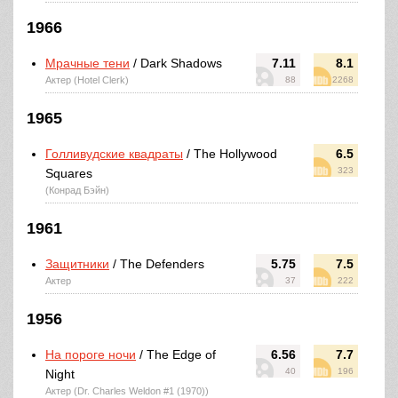
1966
Мрачные тени
/ Dark Shadows
7.11
8.1
Актер (Hotel Clerk)
88
2268
1965
Голливудские квадраты
/ The Hollywood
6.5
323
Squares
(Конрад Бэйн)
1961
Защитники
/ The Defenders
5.75
7.5
Актер
37
222
1956
На пороге ночи
/ The Edge of
6.56
7.7
40
196
Night
Актер (Dr. Charles Weldon #1 (1970))