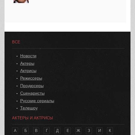
ВСЕ
Новости
Актеры
Актрисы
Режиссеры
Продюсеры
Сценаристы
Русские сериалы
Телешоу
АКТЕРЫ И АКТРИСЫ
А
Б
В
Г
Д
Е
Ж
З
И
К