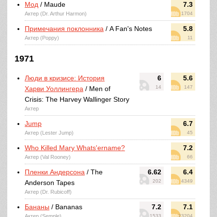
Мод
/ Maude
7.3
Актер (Dr. Arthur Harmon)
1704
Примечания поклонника
/ A Fan's Notes
5.8
Актер (Poppy)
11
1971
Люди в кризисе: История
6
5.6
14
147
Харви Уоллингера
/ Men of
Crisis: The Harvey Wallinger Story
Актер
Jump
6.7
Актер (Lester Jump)
45
Who Killed Mary Whats'ername?
7.2
Актер (Val Rooney)
66
Пленки Андерсона
/ The
6.62
6.4
202
4349
Anderson Tapes
Актер (Dr. Rubicoff)
Бананы
/ Bananas
7.2
7.1
Актер (Semple)
1533
23204