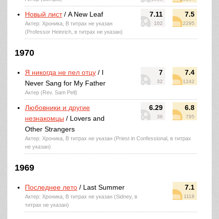
Новый лист
/ A New Leaf
7.11
7.5
Актер: Хроника, В титрах не указан
102
2295
(Professor Heinrich, в титрах не указан)
1970
Я никогда не пел отцу
/ I
7
7.4
32
1242
Never Sang for My Father
Актер (Rev. Sam Pell)
Любовники и другие
6.29
6.8
36
795
незнакомцы
/ Lovers and
Other Strangers
Актер: Хроника, В титрах не указан (Priest in Confessional, в титрах
не указан)
1969
Последнее лето
/ Last Summer
7.1
Актер: Хроника, В титрах не указан (Sidney, в
1118
титрах не указан)