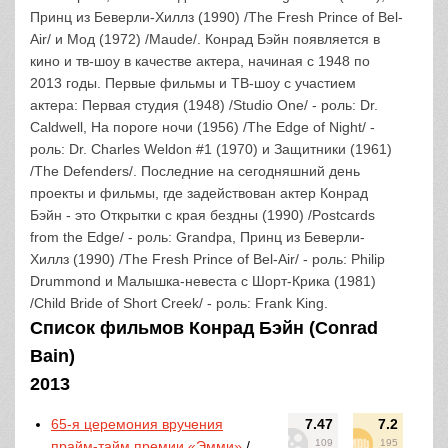
Принц из Беверли-Хиллз (1990) /The Fresh Prince of Bel-
Air/ и Мод (1972) /Maude/. Конрад Бэйн появляется в
кино и тв-шоу в качестве актера, начиная с 1948 по
2013 годы. Первые фильмы и ТВ-шоу с участием
актера: Первая студия (1948) /Studio One/ - роль: Dr.
Caldwell, На пороге ночи (1956) /The Edge of Night/ -
роль: Dr. Charles Weldon #1 (1970) и Защитники (1961)
/The Defenders/. Последние на сегодняшний день
проекты и фильмы, где задействован актер Конрад
Бэйн - это Открытки с края бездны (1990) /Postcards
from the Edge/ - роль: Grandpa, Принц из Беверли-
Хиллз (1990) /The Fresh Prince of Bel-Air/ - роль: Philip
Drummond и Малышка-невеста с Шорт-Крика (1981)
/Child Bride of Short Creek/ - роль: Frank King.
Список фильмов Конрад Бэйн (Conrad
Bain)
2013
65-я церемония вручения
7.47
7.2
109
195
прайм-тайм премии «Эмми»
/