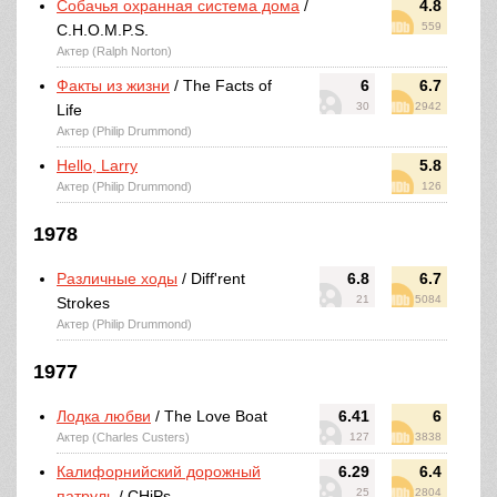
Собачья охранная система дома
/
4.8
559
C.H.O.M.P.S.
Актер (Ralph Norton)
Факты из жизни
/ The Facts of
6
6.7
30
2942
Life
Актер (Philip Drummond)
Hello, Larry
5.8
Актер (Philip Drummond)
126
1978
Различные ходы
/ Diff'rent
6.8
6.7
21
5084
Strokes
Актер (Philip Drummond)
1977
Лодка любви
/ The Love Boat
6.41
6
Актер (Charles Custers)
127
3838
Калифорнийский дорожный
6.29
6.4
25
2804
патруль
/ CHiPs