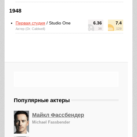
1948
Первая студия
/ Studio One
6.36
7.4
Актер (Dr. Caldwell)
36
129
Популярные актеры
Майкл Фассбендер
Michael Fassbender