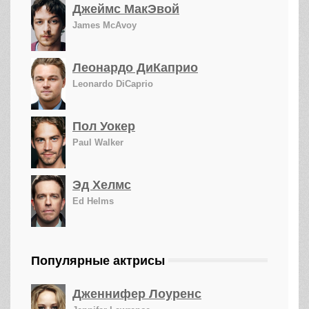
Джеймс МакЭвой
James McAvoy
Леонардо ДиКаприо
Leonardo DiCaprio
Пол Уокер
Paul Walker
Эд Хелмс
Ed Helms
Популярные актрисы
Дженнифер Лоуренс