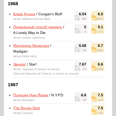
1968
Блеф Кугана
/ Coogan's Bluff
6.54
6.5
Актер (Madison Avenue Man)
394
9524
Прекрасный способ умереть
/
5
5.1
8
217
A Lovely Way to Die
Актер (James Lawrence)
Миллионы Мадигана
/
6.68
6.7
58
1992
Madigan
Актер (Hotel clerk)
Звезда!
/ Star!
7.67
6.6
Актер: Хроника, В титрах не указан
19
1298
(Second Salesman at Cartier's, в титрах не указан)
1967
Полиция Нью-Йорка
/ N.Y.P.D.
6.6
7.5
Актер (Manager)
45
154
The Borgia Stick
7.5
Актер (Lawyer)
142