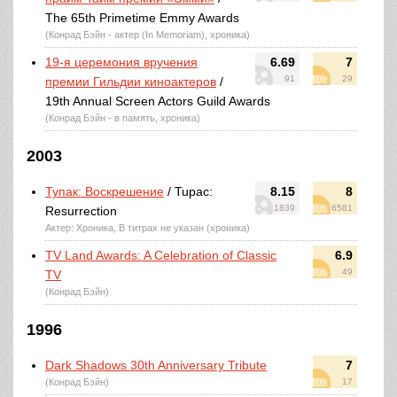
The 65th Primetime Emmy Awards
(Конрад Бэйн - актер (In Memoriam), хроника)
19-я церемония вручения
6.69
7
91
29
премии Гильдии киноактеров
/
19th Annual Screen Actors Guild Awards
(Конрад Бэйн - в память, хроника)
2003
Тупак: Воскрешение
/ Tupac:
8.15
8
1839
6581
Resurrection
Актер: Хроника, В титрах не указан (хроника)
TV Land Awards: A Celebration of Classic
6.9
49
TV
(Конрад Бэйн)
1996
Dark Shadows 30th Anniversary Tribute
7
(Конрад Бэйн)
17