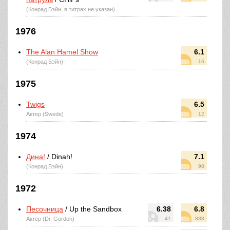
(Конрад Бэйн, в титрах не указан)
1976
The Alan Hamel Show
6.1
(Конрад Бэйн)
16
1975
Twigs
6.5
Актер (Swede)
12
1974
Дина!
/ Dinah!
7.1
(Конрад Бэйн)
98
1972
Песочница
/ Up the Sandbox
6.38
6.8
Актер (Dr. Gordon)
41
838