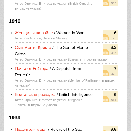
Актер: Хроника, В титрах не указан (British Consul, в
565
титрах не указан)
1940
Женщины на войне
/ Women in War
6
Актер (Sir Gordon, Defense Attorney)
23
Сын Монте-Кристо
/ The Son of Monte
6.3
386
Cristo
Актер: Хроника, В титрах не указан (Baron, в титрах не указан)
Почта от Рейтера
/ A Dispatch from
7
379
Reuter's
Актер: Хроника, В титрах не указан (Member of Parliament, в титрах
не указан)
Британская разведка
/ British Intelligence
6
Актер: Хроника, В титрах не указан (Brigadier
514
General, в титрах не указан)
1939
Правители моря
/ Rulers of the Sea
6.6