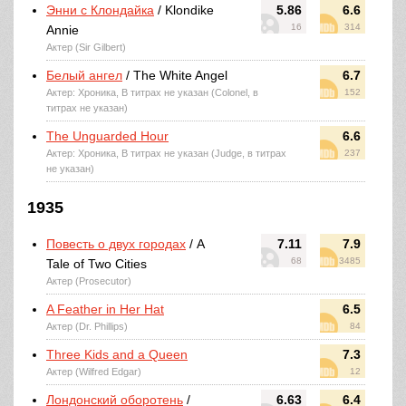
Энни с Клондайка
/ Klondike
5.86
6.6
16
314
Annie
Актер (Sir Gilbert)
Белый ангел
/ The White Angel
6.7
Актер: Хроника, В титрах не указан (Colonel, в
152
титрах не указан)
The Unguarded Hour
6.6
Актер: Хроника, В титрах не указан (Judge, в титрах
237
не указан)
1935
Повесть о двух городах
/ A
7.11
7.9
68
3485
Tale of Two Cities
Актер (Prosecutor)
A Feather in Her Hat
6.5
Актер (Dr. Phillips)
84
Three Kids and a Queen
7.3
Актер (Wilfred Edgar)
12
Лондонский оборотень
/
6.63
6.4