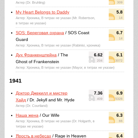
Актер (Dr. Bruhling)
309
My Heart Belongs to Daddy
5.8
Актер: Хроника, В титрах не указан (Mr. Robertson,
14
в титрах не указан)
SOS: Береговая охрана
/ SOS Coast
6.7
14
Guard
Актер: Хроника, В титрах не указан (Rabinisi, хроника)
Дух Франкенштейна
/ The
6.62
6.1
204
3072
Ghost of Frankenstein
Актер: Хроника, В титрах не указан (Mayor, в титрах не указан)
1941
Доктор Джекилл и мистер
7.36
6.9
409
5326
Хайд
/ Dr. Jekyll and Mr. Hyde
Актер (Dr. Courtland)
Наша жена
/ Our Wife
6.3
Актер: Хроника, В титрах не указан (Dr. Holgarth, в
66
титрах не указан)
Ярость в небесах
/ Rage in Heaven
6.4