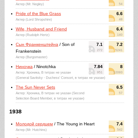
Актер (Mr. Negley)
54
Pride of the Blue Grass
6.6
Актер (Lord Shropshire)
48
Wife, Husband and Friend
6.4
Актер (Rudolph Hertz)
140
Сын Франкенштейна
/ Son of
7.1
7.2
272
5241
Frankenstein
Актер (Burgomaster)
Ниночка
/ Ninotchka
7.84
8
Актер: Хроника, В титрах не указан
951
12093
(General Savitsky - Duchess' Consort, в титрах не указан)
The Sun Never Sets
6.5
Актер: Хроника, В титрах не указан (Second
57
Selection Board Member, в титрах не указан)
1938
Молодой сердцем
/ The Young in Heart
7.4
Актер (Mr. Hutchins)
542