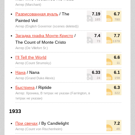
Актер (Marchant)
Разрисованная вуаль
/ The
7.19
6.7
165
780
Painted Veil
Актер (English Governor (scenes deleted))
Загадка графа Монте-Кристо
/
7.4
7.7
73
1379
The Count of Monte Cristo
Актер (De Villefort Sr.)
I'll Tell the World
6.6
Актер (Count Strumsky)
11
Нана
/ Nana
6.33
6.1
Актер (Grand Duke Alexis)
24
158
Быстрина
/ Riptide
6.3
Актер: Хроника, В титрах не указан (Farrington, в
322
титрах не указан)
1933
При свечах
/ By Candlelight
7.2
Актер (Count von Rischenheim)
46