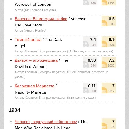
149
2936
Werewolf of London
Актер (Sir Thomas Forsythe)
Ванесса: Её история любви
/ Vanessa:
6.5
35
Her Love Story
Актер (Amery Herries)
Темный ангел
/ The Dark
7.4
6.9
14
431
Angel
Актер: Хроника, В титрах не указан (Mr. Tanner, в титрах не указан)
Дьявол – это женщина
/ The
6.96
7.2
244
1636
Devil Is a Woman
Актер: Хроника, В титрах не указан (Duel Conductor, в титрах не
указан)
Капризная Мариетта
/
6.11
7
39
712
Naughty Marietta
Актер: Хроника, В титрах не указан (в титрах не указан)
1934
Человек, вернувший себе голову
/ The
7
75
Man Who Reclaimed His Head