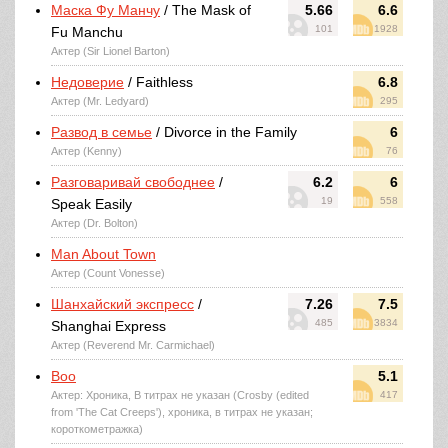
Маска Фу Манчу
/ The Mask of
5.66
6.6
101
1928
Fu Manchu
Актер (Sir Lionel Barton)
Недоверие
/ Faithless
6.8
Актер (Mr. Ledyard)
295
Развод в семье
/ Divorce in the Family
6
Актер (Kenny)
76
Разговаривай свободнее
/
6.2
6
19
558
Speak Easily
Актер (Dr. Bolton)
Man About Town
Актер (Count Vonesse)
Шанхайский экспресс
/
7.26
7.5
485
3834
Shanghai Express
Актер (Reverend Mr. Carmichael)
Boo
5.1
Актер: Хроника, В титрах не указан (Crosby (edited
417
from 'The Cat Creeps'), хроника, в титрах не указан;
короткометражка)