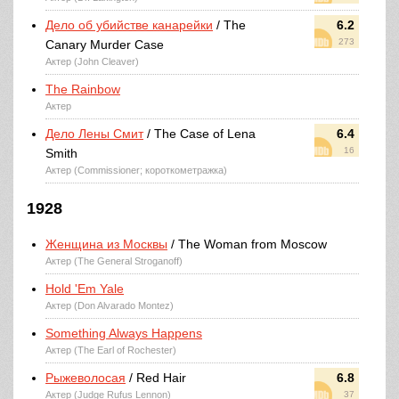
Дело об убийстве канарейки
/ The
6.2
273
Canary Murder Case
Актер (John Cleaver)
The Rainbow
Актер
Дело Лены Смит
/ The Case of Lena
6.4
16
Smith
Актер (Commissioner; короткометражка)
1928
Женщина из Москвы
/ The Woman from Moscow
Актер (The General Stroganoff)
Hold 'Em Yale
Актер (Don Alvarado Montez)
Something Always Happens
Актер (The Earl of Rochester)
Рыжеволосая
/ Red Hair
6.8
Актер (Judge Rufus Lennon)
37