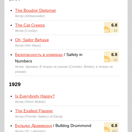
The Boudoir Diplomat
Актер (Ambassador)
The Cat Creeps
6.8
Актер (Crosby)
42
Oh, Sailor Behave
Актер (Von Klaus)
Безопасность в номерах
/ Safety in
6.9
46
Numbers
Актер: Хроника, В титрах не указан (Cmmdre. Brinker, в титрах не
указан)
1929
Is Everybody Happy?
Актер (Victor Molnár)
The Exalted Flapper
Актер (Premier Vadisco of Dacia)
Бульдог Драммонд
/ Bulldog Drummond
6.9
Актер (Dr. Lakington)
381