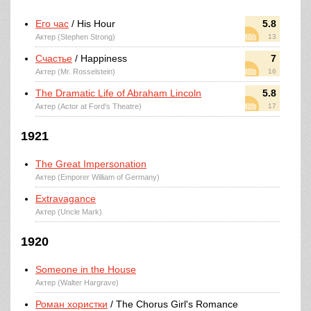
Его час
/ His Hour
5.8
Актер (Stephen Strong)
13
Счастье
/ Happiness
7
Актер (Mr. Rosselstein)
16
The Dramatic Life of Abraham Lincoln
5.8
Актер (Actor at Ford's Theatre)
17
1921
The Great Impersonation
Актер (Emporer William of Germany)
Extravagance
Актер (Uncle Mark)
1920
Someone in the House
Актер (Walter Hargrave)
Роман хористки
/ The Chorus Girl's Romance