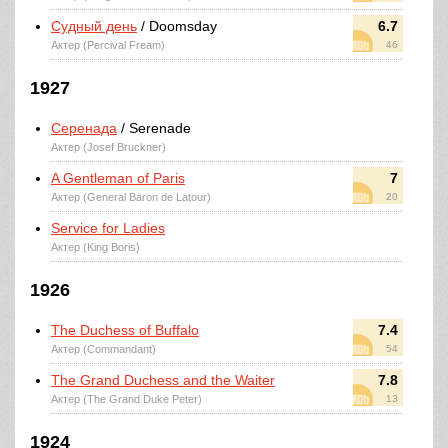
Судный день
/ Doomsday
6.7
Актер (Percival Fream)
46
1927
Серенада
/ Serenade
Актер (Josef Bruckner)
A Gentleman of Paris
7
Актер (General Baron de Latour)
20
Service for Ladies
Актер (King Boris)
1926
The Duchess of Buffalo
7.4
Актер (Commandant)
54
The Grand Duchess and the Waiter
7.8
Актер (The Grand Duke Peter)
13
1924