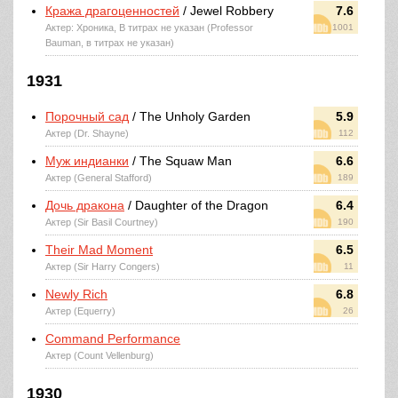
Кража драгоценностей
/ Jewel Robbery
7.6
Актер: Хроника, В титрах не указан (Professor
1001
Bauman, в титрах не указан)
1931
Порочный сад
/ The Unholy Garden
5.9
Актер (Dr. Shayne)
112
Муж индианки
/ The Squaw Man
6.6
Актер (General Stafford)
189
Дочь дракона
/ Daughter of the Dragon
6.4
Актер (Sir Basil Courtney)
190
Their Mad Moment
6.5
Актер (Sir Harry Congers)
11
Newly Rich
6.8
Актер (Equerry)
26
Command Performance
Актер (Count Vellenburg)
1930