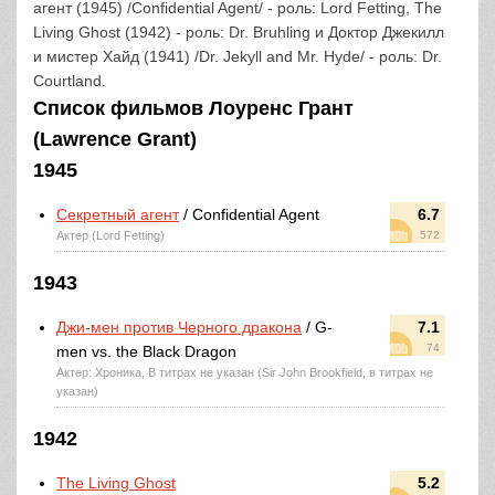
агент (1945) /Confidential Agent/ - роль: Lord Fetting, The
Living Ghost (1942) - роль: Dr. Bruhling и Доктор Джекилл
и мистер Хайд (1941) /Dr. Jekyll and Mr. Hyde/ - роль: Dr.
Courtland.
Список фильмов Лоуренс Грант
(Lawrence Grant)
1945
Секретный агент
/ Confidential Agent
6.7
Актер (Lord Fetting)
572
1943
Джи-мен против Черного дракона
/ G-
7.1
74
men vs. the Black Dragon
Актер: Хроника, В титрах не указан (Sir John Brookfield, в титрах не
указан)
1942
The Living Ghost
5.2