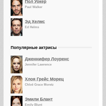
Пол Уокер
Paul Walker
Эд Хелмс
Ed Helms
Популярные актрисы
Дженнифер Лоуренс
Jennifer Lawrence
Хлоя Грейс Морец
Chloë Grace Moretz
Эмили Блант
Emily Blunt