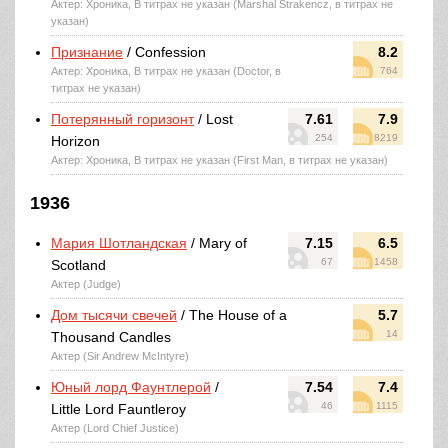
Актер: Хроника, В титрах не указан (Marshal Strakencz, в титрах не
указан)
Признание
/ Confession
8.2
Актер: Хроника, В титрах не указан (Doctor, в
764
титрах не указан)
Потерянный горизонт
/ Lost
7.61
7.9
254
8219
Horizon
Актер: Хроника, В титрах не указан (First Man, в титрах не указан)
1936
Мария Шотландская
/ Mary of
7.15
6.5
67
1458
Scotland
Актер (Judge)
Дом тысячи свечей
/ The House of a
5.7
14
Thousand Candles
Актер (Sir Andrew McIntyre)
Юный лорд Фаунтлерой
/
7.54
7.4
46
1115
Little Lord Fauntleroy
Актер (Lord Chief Justice)