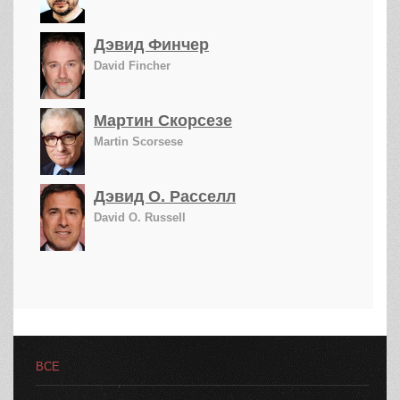
Дэвид Финчер
David Fincher
Мартин Скорсезе
Martin Scorsese
Дэвид О. Расселл
David O. Russell
ВСЕ