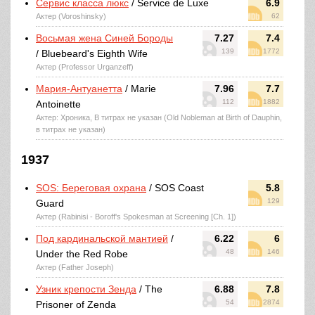
Сервис класса люкс
/ Service de Luxe
6.9
Актер (Voroshinsky)
62
Восьмая жена Синей Бороды
7.27
7.4
139
1772
/ Bluebeard's Eighth Wife
Актер (Professor Urganzeff)
Мария-Антуанетта
/ Marie
7.96
7.7
112
1882
Antoinette
Актер: Хроника, В титрах не указан (Old Nobleman at Birth of Dauphin,
в титрах не указан)
1937
SOS: Береговая охрана
/ SOS Coast
5.8
129
Guard
Актер (Rabinisi - Boroff's Spokesman at Screening [Ch. 1])
Под кардинальской мантией
/
6.22
6
48
146
Under the Red Robe
Актер (Father Joseph)
Узник крепости Зенда
/ The
6.88
7.8
54
2874
Prisoner of Zenda