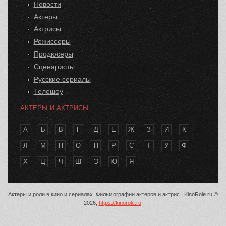
Новости
Актеры
Актрисы
Режиссеры
Продюсеры
Сценаристы
Русские сериалы
Телешоу
АКТЕРЫ И АКТРИСЫ
А
Б
В
Г
Д
Е
Ж
З
И
К
Л
М
Н
О
П
Р
С
Т
У
Ф
Х
Ц
Ч
Ш
Э
Ю
Я
Актеры и роли в кино и сериалах. Фильмографии актеров и актрис | KinoRole.ru ©
2026,
https://kinorole.ru
.