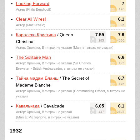
Looking Forward
7
Актер (Philip Bendicott)
176
Clear All Wires!
6.1
Актер (MacKenzie)
96
Королева Кристина
/ Queen
7.59
7.9
395
4690
Christina
Актер: Хроника, В титрах не указан (Man, в титрах не указан)
The Solitaire Man
6.6
Актер: Хроника, В титрах не указан (Sir Charles
125
Brewster - British Ambassador, в титрах не указан)
Тайна мадам Бланш
/ The Secret of
6.7
176
Madame Blanche
Актер: Хроника, В титрах не указан (Commanding Officer, в титрах не
указан)
Кавалькада
/ Cavalcade
6.05
6.1
Актер: Хроника, В титрах не указан
147
2408
(Man at Microphone, в титрах не указан)
1932