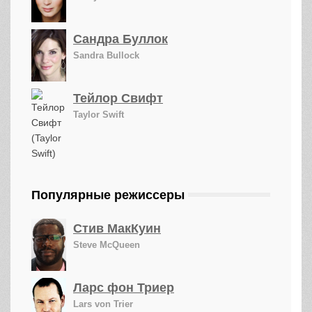
Сандра Буллок
Sandra Bullock
Тейлор Свифт
Taylor Swift
Популярные режиссеры
Стив МакКуин
Steve McQueen
Ларс фон Триер
Lars von Trier