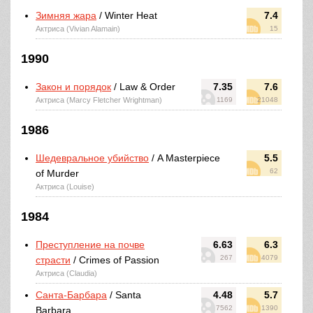
Зимняя жара
/ Winter Heat
7.4
Актриса (Vivian Alamain)
15
1990
Закон и порядок
/ Law & Order
7.35
7.6
Актриса (Marcy Fletcher Wrightman)
1169
21048
1986
Шедевральное убийство
/ A Masterpiece
5.5
62
of Murder
Актриса (Louise)
1984
Преступление на почве
6.63
6.3
267
4079
страсти
/ Crimes of Passion
Актриса (Claudia)
Санта-Барбара
/ Santa
4.48
5.7
7562
1390
Barbara