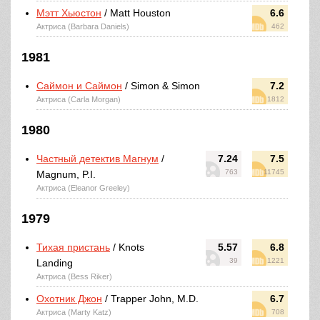
Мэтт Хьюстон
/ Matt Houston
6.6
Актриса (Barbara Daniels)
462
1981
Саймон и Саймон
/ Simon & Simon
7.2
Актриса (Carla Morgan)
1812
1980
Частный детектив Магнум
/
7.24
7.5
763
11745
Magnum, P.I.
Актриса (Eleanor Greeley)
1979
Тихая пристань
/ Knots
5.57
6.8
39
1221
Landing
Актриса (Bess Riker)
Охотник Джон
/ Trapper John, M.D.
6.7
Актриса (Marty Katz)
708