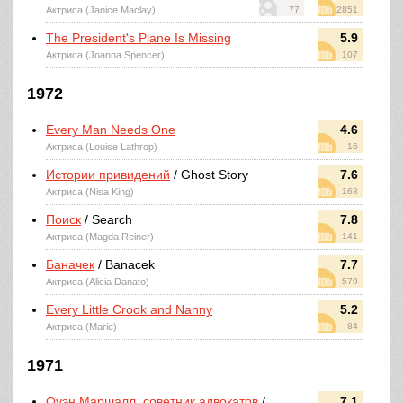
Актриса (Janice Maclay)
77
2851
The President's Plane Is Missing
5.9
Актриса (Joanna Spencer)
107
1972
Every Man Needs One
4.6
Актриса (Louise Lathrop)
16
Истории привидений
/ Ghost Story
7.6
Актриса (Nisa King)
168
Поиск
/ Search
7.8
Актриса (Magda Reiner)
141
Баначек
/ Banacek
7.7
Актриса (Alicia Danato)
579
Every Little Crook and Nanny
5.2
Актриса (Marie)
84
1971
Оуэн Маршалл, советник адвокатов
/
7.1