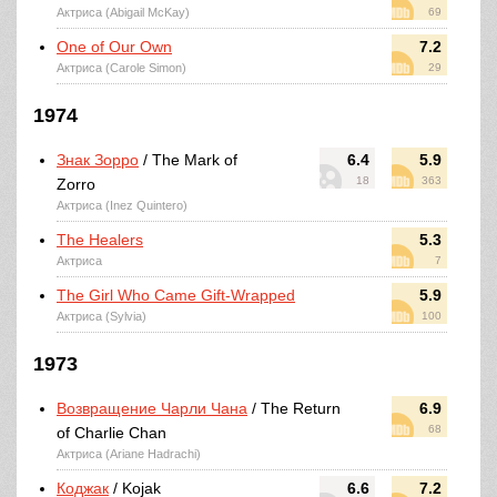
Актриса (Abigail McKay)
69
One of Our Own
7.2
Актриса (Carole Simon)
29
1974
Знак Зорро
/ The Mark of
6.4
5.9
18
363
Zorro
Актриса (Inez Quintero)
The Healers
5.3
Актриса
7
The Girl Who Came Gift-Wrapped
5.9
Актриса (Sylvia)
100
1973
Возвращение Чарли Чана
/ The Return
6.9
68
of Charlie Chan
Актриса (Ariane Hadrachi)
Коджак
/ Kojak
6.6
7.2