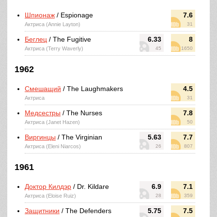
Шпионаж
/ Espionage
7.6
Актриса (Annie Layton)
31
Беглец
/ The Fugitive
6.33
8
Актриса (Terry Waverly)
45
1650
1962
Смешащий
/ The Laughmakers
4.5
Актриса
31
Медсестры
/ The Nurses
7.8
Актриса (Janet Hazen)
50
Виргинцы
/ The Virginian
5.63
7.7
Актриса (Eleni Niarcos)
26
807
1961
Доктор Килдэр
/ Dr. Kildare
6.9
7.1
Актриса (Eloise Ruiz)
28
359
Защитники
/ The Defenders
5.75
7.5