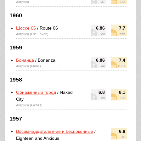
Актриса
37
222
1960
Шоссе 66
/ Route 66
6.86
7.7
Актриса (Ella Faxon)
20
655
1959
Бонанца
/ Bonanza
6.86
7.4
Актриса (Marie)
44
4031
1958
Обнаженный город
/ Naked
6.8
8.1
29
526
City
Актриса (Girl #1)
1957
Восемнадцатилетние и беспокойные
/
6.6
18
Eighteen and Anxious