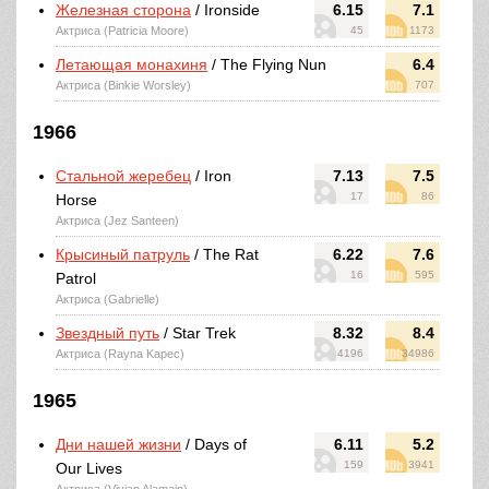
Железная сторона
/ Ironside
6.15
7.1
Актриса (Patricia Moore)
45
1173
Летающая монахиня
/ The Flying Nun
6.4
Актриса (Binkie Worsley)
707
1966
Стальной жеребец
/ Iron
7.13
7.5
17
86
Horse
Актриса (Jez Santeen)
Крысиный патруль
/ The Rat
6.22
7.6
16
595
Patrol
Актриса (Gabrielle)
Звездный путь
/ Star Trek
8.32
8.4
Актриса (Rayna Kapec)
4196
34986
1965
Дни нашей жизни
/ Days of
6.11
5.2
159
3941
Our Lives