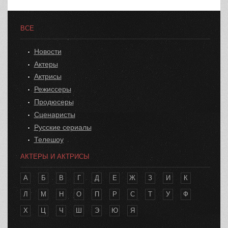
ВСЕ
Новости
Актеры
Актрисы
Режиссеры
Продюсеры
Сценаристы
Русские сериалы
Телешоу
АКТЕРЫ И АКТРИСЫ
А
Б
В
Г
Д
Е
Ж
З
И
К
Л
М
Н
О
П
Р
С
Т
У
Ф
Х
Ц
Ч
Ш
Э
Ю
Я