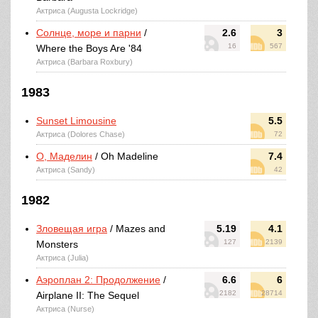
Актриса (Augusta Lockridge)
Солнце, море и парни
/
2.6
3
16
567
Where the Boys Are '84
Актриса (Barbara Roxbury)
1983
Sunset Limousine
5.5
Актриса (Dolores Chase)
72
О, Маделин
/ Oh Madeline
7.4
Актриса (Sandy)
42
1982
Зловещая игра
/ Mazes and
5.19
4.1
127
2139
Monsters
Актриса (Julia)
Аэроплан 2: Продолжение
/
6.6
6
2182
28714
Airplane II: The Sequel
Актриса (Nurse)