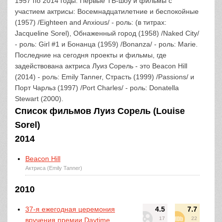
1957 по 2014 годы. Первые ТВ-шоу и фильмы с
участием актрисы: Восемнадцатилетние и беспокойные
(1957) /Eighteen and Anxious/ - роль: (в титрах:
Jacqueline Sorel), Обнаженный город (1958) /Naked City/
- роль: Girl #1 и Бонанца (1959) /Bonanza/ - роль: Marie.
Последние на сегодня проекты и фильмы, где
задействована актриса Луиз Сорель - это Beacon Hill
(2014) - роль: Emily Tanner, Страсть (1999) /Passions/ и
Порт Чарльз (1997) /Port Charles/ - роль: Donatella
Stewart (2000).
Список фильмов Луиз Сорель (Louise
Sorel)
2014
Beacon Hill
Актриса (Emily Tanner)
2010
37-я ежегодная церемония
4.5
7.7
17
22
вручения премии Daytime