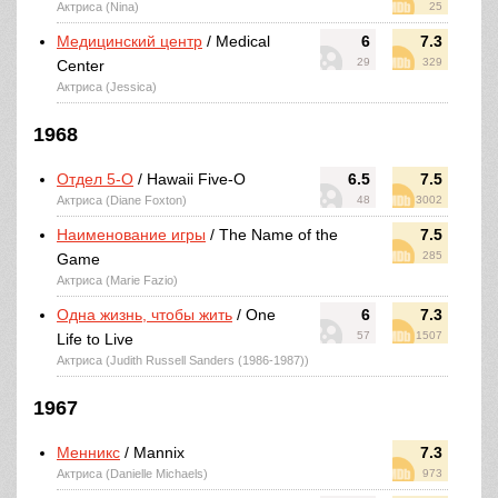
Актриса (Nina)
25
Медицинский центр
/ Medical
6
7.3
29
329
Center
Актриса (Jessica)
1968
Отдел 5-O
/ Hawaii Five-O
6.5
7.5
Актриса (Diane Foxton)
48
3002
Наименование игры
/ The Name of the
7.5
285
Game
Актриса (Marie Fazio)
Одна жизнь, чтобы жить
/ One
6
7.3
57
1507
Life to Live
Актриса (Judith Russell Sanders (1986-1987))
1967
Менникс
/ Mannix
7.3
Актриса (Danielle Michaels)
973