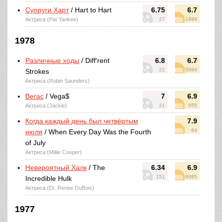
Супруги Харт
/ Hart to Hart
6.75
6.7
Актриса (Pat Yankee)
27
1999
1978
Различные ходы
/ Diff'rent
6.8
6.7
21
5084
Strokes
Актриса (Robin Saunders)
Вегас
/ Vega$
7
6.9
Актриса (Jackie)
21
655
Когда каждый день был четвёртым
7.9
64
июля
/ When Every Day Was the Fourth
of July
Актриса (Millie Cooper)
Невероятный Халк
/ The
6.34
6.9
151
6985
Incredible Hulk
Актриса (Dr. Renee DuBois)
1977