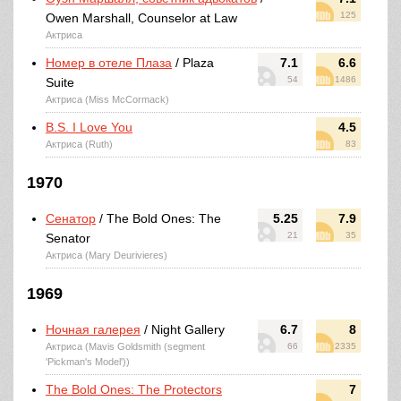
125
Owen Marshall, Counselor at Law
Актриса
Номер в отеле Плаза
/ Plaza
7.1
6.6
54
1486
Suite
Актриса (Miss McCormack)
B.S. I Love You
4.5
Актриса (Ruth)
83
1970
Сенатор
/ The Bold Ones: The
5.25
7.9
21
35
Senator
Актриса (Mary Deurivieres)
1969
Ночная галерея
/ Night Gallery
6.7
8
Актриса (Mavis Goldsmith (segment
66
2335
'Pickman's Model'))
The Bold Ones: The Protectors
7