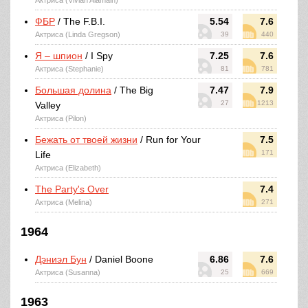
Актриса (Vivian Alamain)
ФБР
/ The F.B.I.
5.54
7.6
Актриса (Linda Gregson)
39
440
Я – шпион
/ I Spy
7.25
7.6
Актриса (Stephanie)
81
781
Большая долина
/ The Big
7.47
7.9
27
1213
Valley
Актриса (Pilon)
Бежать от твоей жизни
/ Run for Your
7.5
171
Life
Актриса (Elizabeth)
The Party's Over
7.4
Актриса (Melina)
271
1964
Дэниэл Бун
/ Daniel Boone
6.86
7.6
Актриса (Susanna)
25
669
1963