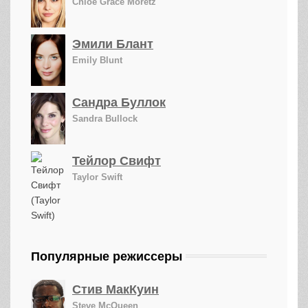
Chloë Grace Moretz
Эмили Блант
Emily Blunt
Сандра Буллок
Sandra Bullock
Тейлор Свифт
Taylor Swift
Популярные режиссеры
Стив МакКуин
Steve McQueen