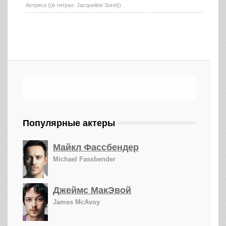
Актриса ((в титрах: Jacqueline Sorel))
Популярные актеры
Майкл Фассбендер
Michael Fassbender
Джеймс МакЭвой
James McAvoy