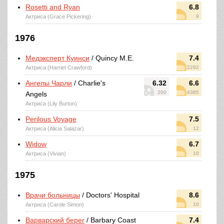
Rosetti and Ryan
6.8
Актриса (Grace Pickering)
9
1976
Медэксперт Куинси
/ Quincy M.E.
7.4
Актриса (Harriet Crawford)
2292
Ангелы Чарли
/ Charlie's
6.32
6.6
200
4385
Angels
Актриса (Lily Burton)
Perilous Voyage
7.5
Актриса (Alicia Salazar)
12
Widow
6.7
Актриса (Vivian)
10
1975
Врачи больницы
/ Doctors' Hospital
8.6
Актриса (Carole Simon)
10
Варварский берег
/ Barbary Coast
7.4