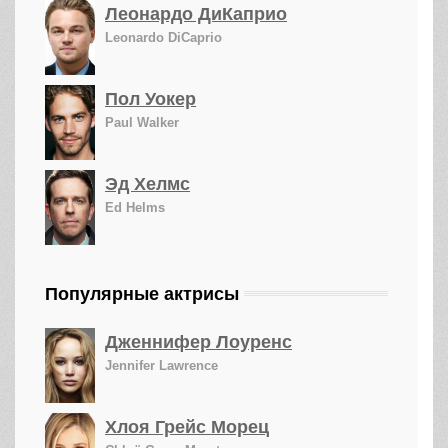
Леонардо ДиКаприо
Leonardo DiCaprio
Пол Уокер
Paul Walker
Эд Хелмс
Ed Helms
Популярные актрисы
Дженнифер Лоуренс
Jennifer Lawrence
Хлоя Грейс Морец