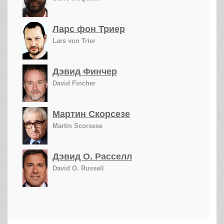
Ларс фон Триер
Lars von Trier
Дэвид Финчер
David Fincher
Мартин Скорсезе
Martin Scorsese
Дэвид О. Расселл
David O. Russell