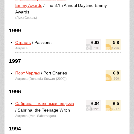
Emmy Awards
/ The 37th Annual Daytime Emmy
Awards
(Луиз Сорель)
1999
Страсть
/ Passions
6.83
5.8
Актриса
130
1796
1997
Порт Чарльз
/ Port Charles
6.8
Актриса (Donatella Stewart (2000))
260
1996
Сабрина – маленькая ведьма
6.04
6.5
16225
19917
/ Sabrina, the Teenage Witch
Актриса (Mrs. Saberhagen)
1994