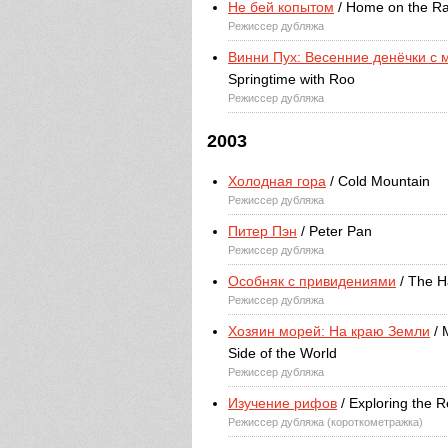
Не бей копытом
/ Home on the R
Режиссер дубляжа
Винни Пух: Весенние денёчки с
Springtime with Roo
Режиссер дубляжа
2003
Холодная гора
/ Cold Mountain
Режиссер дубляжа
Питер Пэн
/ Peter Pan
Режиссер дубляжа
Особняк с привидениями
/ The H
Режиссер дубляжа
Хозяин морей: На краю Земли
/ 
Side of the World
Режиссер дубляжа
Изучение рифов
/ Exploring the R
Режиссер дубляжа (короткометражка)