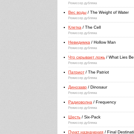
Режиссер дубляжа
Вес воды
/ The Weight of Water
Режиссер дубляжа
Клетка
/ The Cell
Режиссер дубляжа
Невидимка
/ Hollow Man
Режиссер дубляжа
Что скрывает ложь
/ What Lies B
Режиссер дубляжа
Патриот
/ The Patriot
Режиссер дубляжа
Динозавр
/ Dinosaur
Режиссер дубляжа
Радиоволна
/ Frequency
Режиссер дубляжа
Шесть
/ Six-Pack
Режиссер дубляжа
Пункт назначения
/ Final Destinat