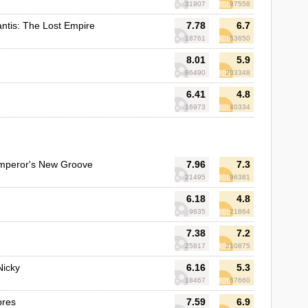
31907
97558
antis: The Lost Empire
7.78
6.7
18761
53650
8.01
5.9
86490
203348
6.41
4.8
16973
40334
mperor's New Groove
7.96
7.3
21495
96381
6.18
4.8
9635
21864
7.38
7.2
25817
210875
 Nicky
6.16
5.3
18467
67660
pres
7.59
6.9