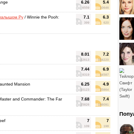
ange
6.26
5.4
6559
10646
 малышом Ру
/ Winnie the Pooh:
7.1
6.3
399
620
8.01
7.2
22613
104220
7.44
6.9
9319
44587
aunted Mansion
6.25
4.9
10123
25864
Master and Commander: The Far
7.68
7.4
25826
146091
Попу
eef
7
7
109
198