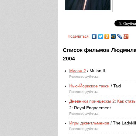
Поделиться
Список фильмов Людмила
2004
Мулан 2
/ Mulan II
Режиссер дубляжа
Нью-Йоркское такси
/ Taxi
Режиссер дубляжа
Дневники принцессы 2: Как стат
2: Royal Engagement
Режиссер дубляжа
Игры джентльменов
/ The Ladykil
Режиссер дубляжа