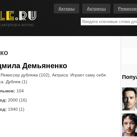
Актеры
Актрисы
Режисс
 АКТЕРОВ И АКТРИС.
ко
мила Демьяненко
Режиссер дубляжа (102), Актриса: Играет саму себя
Попу
са: Дубляж (1)
льмов:
104
од:
2000 (16)
од:
1940 (1)