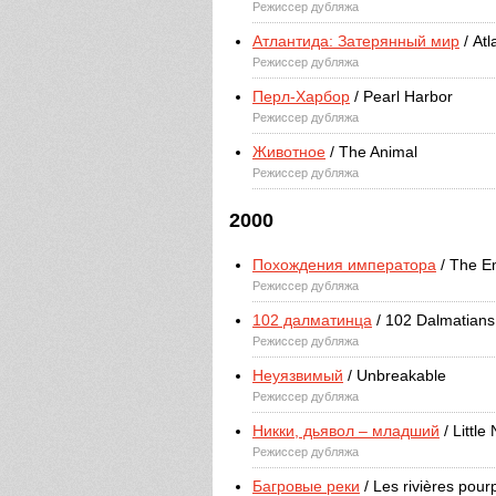
Режиссер дубляжа
Атлантида: Затерянный мир
/ Atl
Режиссер дубляжа
Перл-Харбор
/ Pearl Harbor
Режиссер дубляжа
Животное
/ The Animal
Режиссер дубляжа
2000
Похождения императора
/ The E
Режиссер дубляжа
102 далматинца
/ 102 Dalmatians
Режиссер дубляжа
Неуязвимый
/ Unbreakable
Режиссер дубляжа
Никки, дьявол – младший
/ Little
Режиссер дубляжа
Багровые реки
/ Les rivières pour