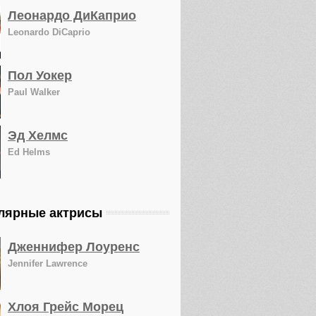
Леонардо ДиКаприо
Leonardo DiCaprio
Пол Уокер
Paul Walker
Эд Хелмс
Ed Helms
лярные актрисы
Дженнифер Лоуренс
Jennifer Lawrence
Хлоя Грейс Морец