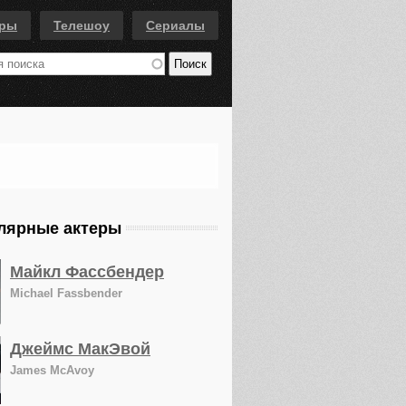
еры
Телешоу
Сериалы
лярные актеры
Майкл Фассбендер
Michael Fassbender
Джеймс МакЭвой
James McAvoy