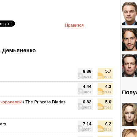
Нравится
 Демьяненко
6.86
5.7
5241
9201
4.44
4.3
Попу
8667
27449
ь королевой
/ The Princess Diaries
6.82
5.6
19672
37914
lers
7.14
6.2
15570
72191