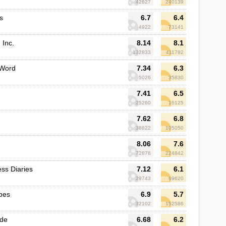
42627
240139
s
6.7
6.4
4922
73141
 Inc.
8.14
8.1
132833
411792
 Word
7.34
6.3
5026
35830
7.41
6.5
25260
16125
7.62
6.8
38822
105050
8.06
7.6
72878
224842
ss Diaries
7.12
6.1
29743
69620
Apes
6.9
5.7
32102
152586
nde
6.68
6.2