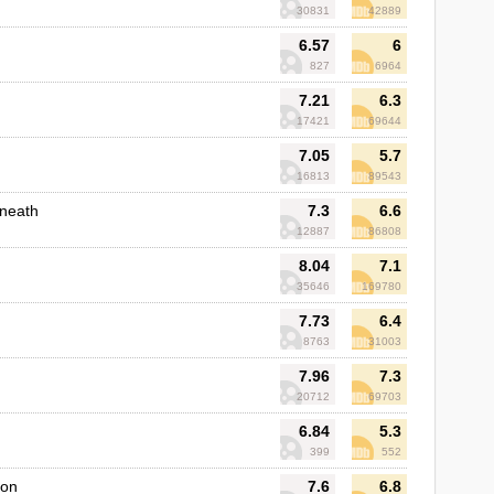
30831
42889
6.57
6
827
6964
7.21
6.3
17421
69644
7.05
5.7
16813
89543
eneath
7.3
6.6
12887
86808
8.04
7.1
35646
169780
7.73
6.4
8763
31003
7.96
7.3
20712
69703
6.84
5.3
399
552
ion
7.6
6.8