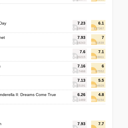
 Day
7.23
6.1
19642
137367
net
7.93
7
19243
51639
7.6
7.1
20215
83911
s
7.16
6
7468
47552
7.13
5.5
15191
24929
inderella II: Dreams Come True
6.26
4.8
1469
5154
n
7.93
7.7