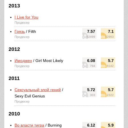
2013
I Live for You
Продюсер
Грязь
/ Filth
7.57
7.1
Продюсер
52499
42963
2012
Имоджен
/ Girl Most Likely
6.08
5.7
Продюсер
794
6142
2011
Сексуальный злой гений
/
5.72
5.7
303
2322
Sexy Evil Genius
Продюсер
2010
Во власти тигра
/ Burning
6.12
5.9