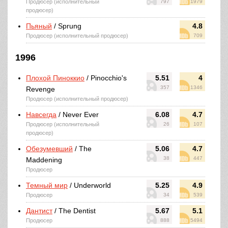
Продюсер (исполнительный
797
1979
продюсер)
Пьяный
/ Sprung
4.8
Продюсер (исполнительный продюсер)
709
1996
Плохой Пиноккио
/ Pinocchio's
5.51
4
357
1346
Revenge
Продюсер (исполнительный продюсер)
Навсегда
/ Never Ever
6.08
4.7
Продюсер (исполнительный
26
107
продюсер)
Обезумевший
/ The
5.06
4.7
38
447
Maddening
Продюсер
Темный мир
/ Underworld
5.25
4.9
Продюсер
34
539
Дантист
/ The Dentist
5.67
5.1
Продюсер
888
5494