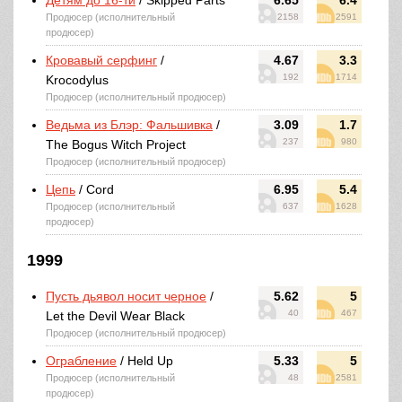
Детям до 16-ти
/ Skipped Parts
6.65
6.4
Продюсер (исполнительный
2158
2591
продюсер)
Кровавый серфинг
/
4.67
3.3
192
1714
Krocodylus
Продюсер (исполнительный продюсер)
Ведьма из Блэр: Фальшивка
/
3.09
1.7
237
980
The Bogus Witch Project
Продюсер (исполнительный продюсер)
Цепь
/ Cord
6.95
5.4
Продюсер (исполнительный
637
1628
продюсер)
1999
Пусть дьявол носит черное
/
5.62
5
40
467
Let the Devil Wear Black
Продюсер (исполнительный продюсер)
Ограбление
/ Held Up
5.33
5
Продюсер (исполнительный
48
2581
продюсер)