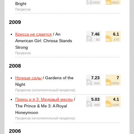
1503
3922
Bright
Продюсер
2009
Крисса не сдается
/ An
7.46
6.1
83
475
American Girl: Chrissa Stands
Strong
Продюсер
2008
Ночные сады
/ Gardens of the
7.23
7
644
2850
Night
Продюсер (исполнительный продюсер)
Принц и я 3: Медовый месяц
/
5.03
4.1
468
1166
The Prince & Me 3: A Royal
Honeymoon
Продюсер (исполнительный продюсер)
2006