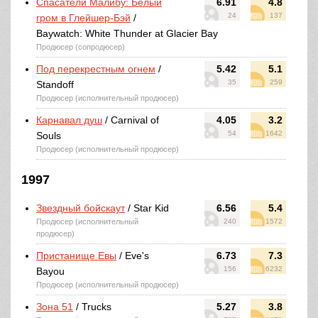
Спасатели Малибу: Белый
6.91
4.8
24
137
гром в Глейшер-Бэй
/
Baywatch: White Thunder at Glacier Bay
Продюсер (сопродюсер)
Под перекрестным огнем
/
5.42
5.1
35
259
Standoff
Продюсер (исполнительный продюсер)
Карнавал душ
/ Carnival of
4.05
3.2
54
1642
Souls
Продюсер (исполнительный продюсер)
1997
Звездный бойскаут
/ Star Kid
6.56
5.4
Продюсер (исполнительный
240
1572
продюсер)
Пристанище Евы
/ Eve's
6.73
7.3
156
6232
Bayou
Продюсер (исполнительный продюсер)
Зона 51
/ Trucks
5.27
3.8