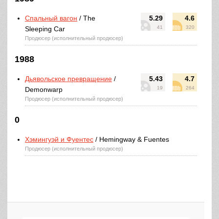
Спальный вагон
/ The
5.29
4.6
41
320
Sleeping Car
Продюсер (исполнительный продюсер)
1988
Дьявольское превращение
/
5.43
4.7
19
264
Demonwarp
Продюсер (исполнительный продюсер)
0
Хэмингуэй и Фуентес
/ Hemingway & Fuentes
Продюсер (исполнительный продюсер)