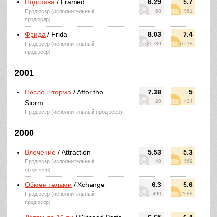
Подстава
/ Framed
6.29
5.7
Продюсер (исполнительный
68
561
продюсер)
Фрида
/ Frida
8.03
7.4
Продюсер (исполнительный
20789
51518
продюсер)
2001
После шторма
/ After the
7.38
5
20
424
Storm
Продюсер (исполнительный продюсер)
2000
Влечение
/ Attraction
5.53
5.3
Продюсер (исполнительный
40
569
продюсер)
Обмен телами
/ Xchange
6.3
5.6
Продюсер (исполнительный
490
2088
продюсер)