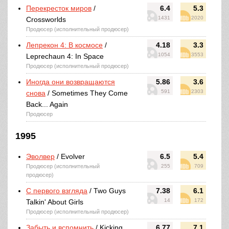
Перекресток миров
/
6.4
5.3
1431
2020
Crossworlds
Продюсер (исполнительный продюсер)
Лепрекон 4: В космосе
/
4.18
3.3
1054
3553
Leprechaun 4: In Space
Продюсер (исполнительный продюсер)
Иногда они возвращаются
5.86
3.6
591
2303
снова
/ Sometimes They Come
Back... Again
Продюсер
1995
Эволвер
/ Evolver
6.5
5.4
Продюсер (исполнительный
255
709
продюсер)
С первого взгляда
/ Two Guys
7.38
6.1
14
172
Talkin' About Girls
Продюсер (исполнительный продюсер)
Забыть и вспомнить
/ Kicking
6.77
7.1