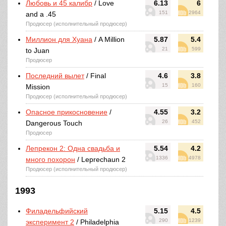
Любовь и 45 калибр
/ Love
6.13
6
151
2964
and a .45
Продюсер (исполнительный продюсер)
Миллион для Хуана
/ A Million
5.87
5.4
21
599
to Juan
Продюсер
Последний вылет
/ Final
4.6
3.8
15
160
Mission
Продюсер (исполнительный продюсер)
Опасное прикосновение
/
4.55
3.2
26
452
Dangerous Touch
Продюсер
Лепрекон 2: Одна свадьба и
5.54
4.2
1336
4978
много похорон
/ Leprechaun 2
Продюсер (исполнительный продюсер)
1993
Филадельфийский
5.15
4.5
290
1239
эксперимент 2
/ Philadelphia