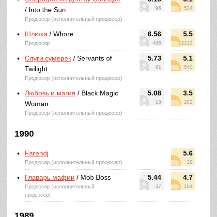
96
534
/ Into the Sun
Продюсер (исполнительный продюсер)
Шлюха
/ Whore
6.56
5.5
Продюсер
406
2212
Слуги сумерек
/ Servants of
5.73
5.1
61
540
Twilight
Продюсер (исполнительный продюсер)
Любовь и магия
/ Black Magic
5.08
3.5
18
282
Woman
Продюсер (исполнительный продюсер)
1990
Farendj
5.6
Продюсер (исполнительный продюсер)
28
Главарь мафии
/ Mob Boss
5.44
4.7
Продюсер (исполнительный
37
184
продюсер)
1989