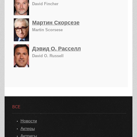
David Fincher
Мартин Скорсезе
Martin Scorsese
Дэвид О. Расселл
David O. Russell
ВСЕ
Новости
Актеры
Актрисы