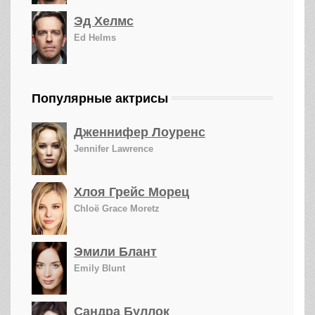
Эд Хелмс
Ed Helms
Популярные актрисы
Дженнифер Лоуренс
Jennifer Lawrence
Хлоя Грейс Морец
Chloë Grace Moretz
Эмили Блант
Emily Blunt
Сандра Буллок