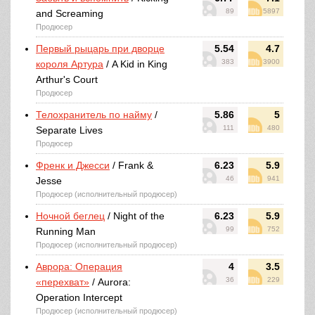
89
5897
and Screaming
Продюсер
Первый рыцарь при дворце
5.54
4.7
383
3900
короля Артура
/ A Kid in King
Arthur's Court
Продюсер
Телохранитель по найму
/
5.86
5
111
480
Separate Lives
Продюсер
Френк и Джесси
/ Frank &
6.23
5.9
46
941
Jesse
Продюсер (исполнительный продюсер)
Ночной беглец
/ Night of the
6.23
5.9
99
752
Running Man
Продюсер (исполнительный продюсер)
Аврора: Операция
4
3.5
36
229
«перехват»
/ Aurora:
Operation Intercept
Продюсер (исполнительный продюсер)