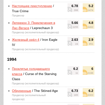
Настоящее преступление
/
6.78
5.2
288
1474
True Crime
Продюсер
Лепрекон 3: Приключения в
5.66
4.8
1155
3462
Лас-Вегасе
/ Leprechaun 3
Продюсер (исполнительный продюсер)
Железный орёл 4
/ Iron Eagle
2.63
2.9
24
851
IV
Продюсер (исполнительный продюсер)
1994
Проклятье голодающего
6.2
6
11
2196
класса
/ Curse of the Starving
Class
Продюсер (исполнительный продюсер)
Обкуренные
/ The Stöned Age
6.73
6.2
Продюсер (исполнительный
185
3303
продюсер)