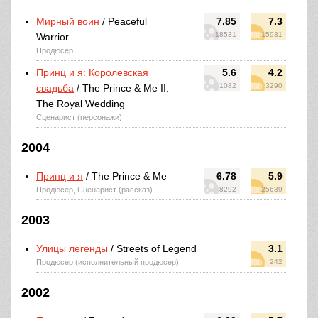
Мирный воин
/ Peaceful
7.85
7.3
18531
15931
Warrior
Продюсер
Принц и я: Королевская
5.6
4.2
1082
3290
свадьба
/ The Prince & Me II:
The Royal Wedding
Сценарист (персонажи)
2004
Принц и я
/ The Prince & Me
6.78
5.9
Продюсер, Сценарист (рассказ)
8292
25639
2003
Улицы легенды
/ Streets of Legend
3.1
Продюсер (исполнительный продюсер)
242
2002