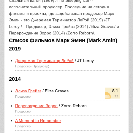
Спальный вагон (1989) /The Sleeping Car/ -
исполнительный продюсер. Последние на сегодня
фильмы и проекты, где задействован продюсер Марк
Эмин - это Джеремая Терминатор ЛеРой (2019) /JT
Leroy / - Продюсер, Элиза Грейвз (2014) /Eliza Graves/ и
Перерождение Зорро (2014) /Zorro Reborn/.
Список фильмов Марк Эмин (Mark Amin)
2019
Джеремая Терминатор ЛеРой
/ JT Leroy
Продюсер (Продюсер)
2014
Элиза Грейвз
/ Eliza Graves
8.1
Продюсер
72
Перерождение Зорро
/ Zorro Reborn
Продюсер
A Moment to Remember
Продюсер