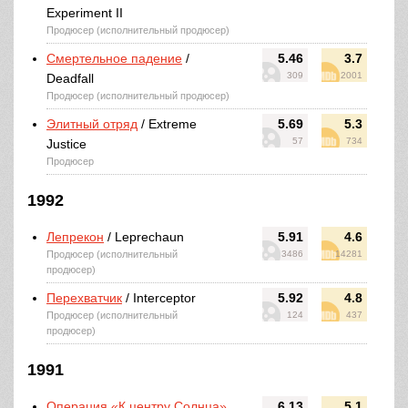
Experiment II
Продюсер (исполнительный продюсер)
Смертельное падение
/
5.46
3.7
309
2001
Deadfall
Продюсер (исполнительный продюсер)
Элитный отряд
/ Extreme
5.69
5.3
57
734
Justice
Продюсер
1992
Лепрекон
/ Leprechaun
5.91
4.6
Продюсер (исполнительный
3486
14281
продюсер)
Перехватчик
/ Interceptor
5.92
4.8
Продюсер (исполнительный
124
437
продюсер)
1991
Операция «К центру Солнца»
6.13
5.1