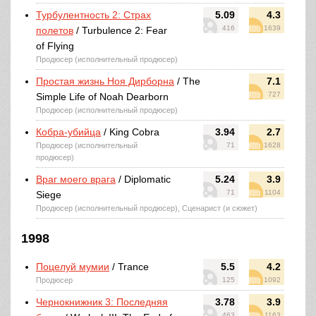
Турбулентность 2: Страх
5.09
4.3
416
1639
полетов
/ Turbulence 2: Fear
of Flying
Продюсер (исполнительный продюсер)
Простая жизнь Ноя Дирборна
/ The
7.1
727
Simple Life of Noah Dearborn
Продюсер (исполнительный продюсер)
Кобра-убийца
/ King Cobra
3.94
2.7
Продюсер (исполнительный
71
1628
продюсер)
Враг моего врага
/ Diplomatic
5.24
3.9
71
1104
Siege
Продюсер (исполнительный продюсер), Сценарист (и сюжет)
1998
Поцелуй мумии
/ Trance
5.5
4.2
Продюсер
125
1092
Чернокнижник 3: Последняя
3.78
3.9
463
1163