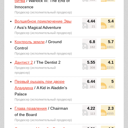
битва
/ Warlock III: The End of
Innocence
Продюсер (исполнительный продюсер)
Волшебное приключение Эвы
4.44
5.4
21
48
/ Ava's Magical Adventure
Продюсер (исполнительный продюсер)
Контроль земли
/ Ground
6.8
5.7
162
1661
Control
Продюсер (исполнительный продюсер)
Дантист 2
/ The Dentist 2
5.55
4.1
Продюсер (исполнительный
308
2235
продюсер)
Первый рыцарь при дворе
6.44
5
161
431
Аладдина
/ A Kid in Aladdin's
Palace
Продюсер (исполнительный продюсер)
Глава правления
/ Chairman
4.22
2.3
113
4555
of the Board
Продюсер (исполнительный продюсер)