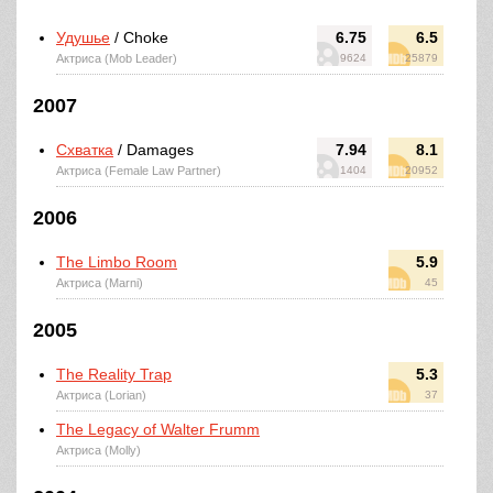
Удушье
/ Choke
6.75
6.5
Актриса (Mob Leader)
9624
25879
2007
Схватка
/ Damages
7.94
8.1
Актриса (Female Law Partner)
1404
20952
2006
The Limbo Room
5.9
Актриса (Marni)
45
2005
The Reality Trap
5.3
Актриса (Lorian)
37
The Legacy of Walter Frumm
Актриса (Molly)