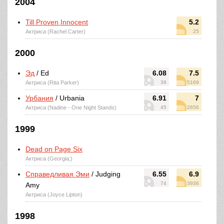
2004
Till Proven Innocent
5.2
Актриса (Rachel Carter)
25
2000
Эд
/ Ed
6.08
7.5
Актриса (Rita Parker)
39
5169
Урбания
/ Urbania
6.91
7
Актриса (Nadine - One Night Stands)
45
2656
1999
Dead on Page Six
Актриса (Georgia;)
Справедливая Эми
/ Judging
6.55
6.9
74
3936
Amy
Актриса (Joyce Lipton)
1998