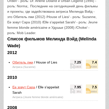
Order/ - роль: Dr. Arlene Doland и Urban Legend (1994) -
роль: Norma;. Последние на сегодняшний день фильмы
и проекты, где задействована актриса Мелинда Вэйд -
это Обитель лжи (2012) /House of Lies/ - роль: Suzanne,
Ее зовут Сара (2010) /Elle s'appelait Sarah/ - роль: Jeune
femme blonde américaine и Удушье (2008) /Choke/ -
роль: Mob Leader.
Список фильмов Мелинда Вэйд (Melinda
Wade)
2012
Обитель лжи
/ House of Lies
7.25
7.4
Актриса (Suzanne)
1915
15369
2010
Ее зовут Сара
/ Elle s'appelait
7.95
7.5
351
9964
Sarah
Актриса (Jeune femme blonde américaine)
2008