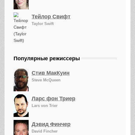
Тейлор Свифт
Taylor Swift
Популярные режиссеры
Стив МакКуин
Steve McQueen
Ларс фон Триер
Lars von Trier
Дэвид Финчер
David Fincher