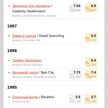
Звездные бои насмерть
/
7.03
6.9
1346
4987
Celebrity Deathmatch
Актриса (Pamela Anderson, озвучка)
1997
Дэвид в поиске
/ David Searching
6.3
Актриса (Pamphlet Girl)
159
1996
Sudden Manhattan
6.4
Актриса (Roses Woman)
232
Крученый город
/ Spin City
7.73
7.4
Актриса (Nadine, Randall's assistant)
302
18573
1995
Огненный вопль
/ Backfire!
3.5
2.7
Актриса (Cop)
20
198