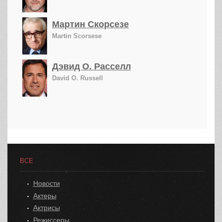
Мартин Скорсезе
Martin Scorsese
Дэвид О. Расселл
David O. Russell
ВСЕ
Новости
Актеры
Актрисы
Режиссеры