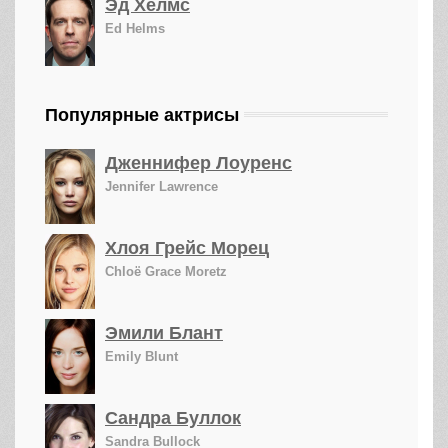
Эд Хелмс
Ed Helms
Популярные актрисы
Дженнифер Лоуренс
Jennifer Lawrence
Хлоя Грейс Морец
Chloë Grace Moretz
Эмили Блант
Emily Blunt
Сандра Буллок
Sandra Bullock