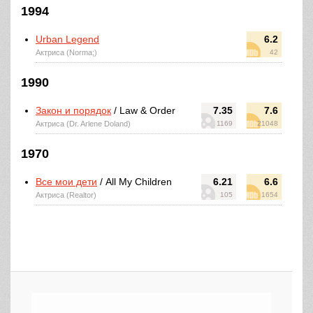
1994
Urban Legend
6.2
Актриса (Norma;)
42
1990
Закон и порядок
/ Law & Order
7.35
7.6
Актриса (Dr. Arlene Doland)
1169
21048
1970
Все мои дети
/ All My Children
6.21
6.6
Актриса (Realtor)
105
1654