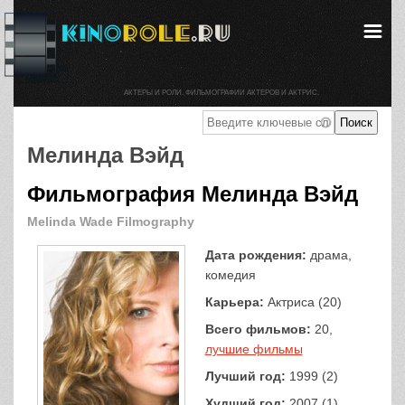
АКТЕРЫ И РОЛИ. ФИЛЬМОГРАФИИ АКТЕРОВ И АКТРИС.
Мелинда Вэйд
Фильмография Мелинда Вэйд
Melinda Wade Filmography
Дата рождения:
драма,
комедия
Карьера:
Актриса (20)
Всего фильмов:
20,
лучшие фильмы
Лучший год:
1999 (2)
Худший год:
2007 (1)