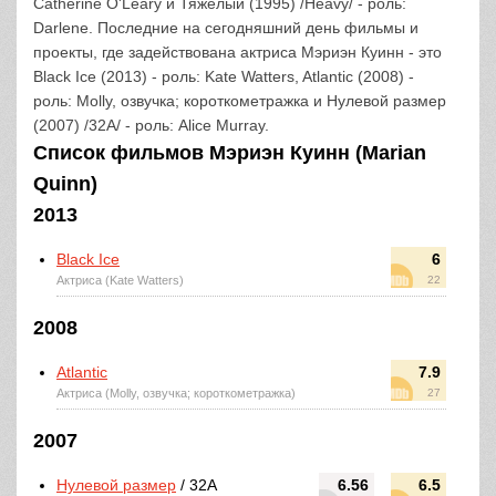
Catherine O'Leary и Тяжелый (1995) /Heavy/ - роль:
Darlene. Последние на сегодняшний день фильмы и
проекты, где задействована актриса Мэриэн Куинн - это
Black Ice (2013) - роль: Kate Watters, Atlantic (2008) -
роль: Molly, озвучка; короткометражка и Нулевой размер
(2007) /32A/ - роль: Alice Murray.
Список фильмов Мэриэн Куинн (Marian
Quinn)
2013
Black Ice
6
Актриса (Kate Watters)
22
2008
Atlantic
7.9
Актриса (Molly, озвучка; короткометражка)
27
2007
Нулевой размер
/ 32A
6.56
6.5