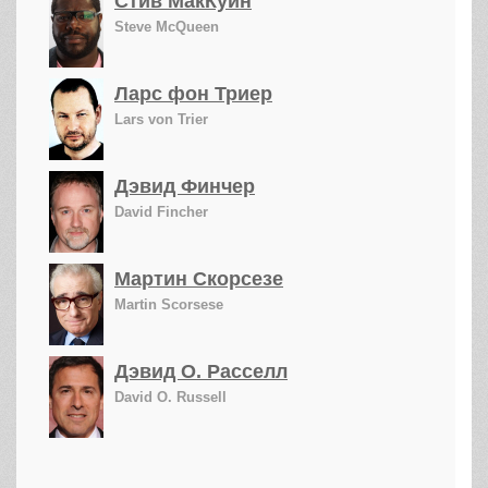
Стив МакКуин
Steve McQueen
Ларс фон Триер
Lars von Trier
Дэвид Финчер
David Fincher
Мартин Скорсезе
Martin Scorsese
Дэвид О. Расселл
David O. Russell