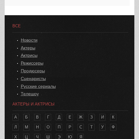
ВСЕ
Новости
Актеры
Актрисы
Режиссеры
Продюсеры
Сценаристы
Русские сериалы
Телешоу
АКТЕРЫ И АКТРИСЫ
А
Б
В
Г
Д
Е
Ж
З
И
К
Л
М
Н
О
П
Р
С
Т
У
Ф
Х
Ц
Ч
Ш
Э
Ю
Я