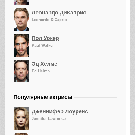
Леонардо ДиКаприо
Leonardo DiCaprio
Пол Уокер
Paul Walker
Эд Хелмс
Ed Helms
Популярные актрисы
Дженнифер Лоуренс
Jennifer Lawrence