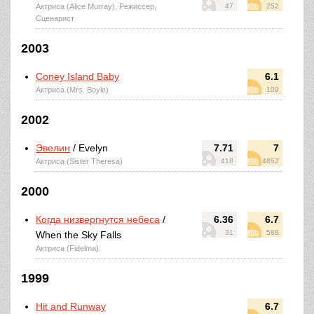
Актриса (Alice Murray), Режиссер,
47
252
Сценарист
2003
Coney Island Baby
6.1
Актриса (Mrs. Boyle)
109
2002
Эвелин
/ Evelyn
7.71
7
Актриса (Sister Theresa)
418
4852
2000
Когда низвергнутся небеса
/
6.36
6.7
31
588
When the Sky Falls
Актриса (Fidelma)
1999
Hit and Runway
6.7