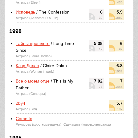
Актриса (Eileen)
430
Исповедь
/ The Confession
6
5.9
Актриса (Assistant D.A. Liz)
39
1582
1998
Тайны прошлого
/ Long Time
5.38
6
19
99
Since
Актриса (Laura Jordan)
Клэр Долан
/ Claire Dolan
6.8
Актриса (Woman in park)
1038
Все о моем отце
/ This Is My
7.02
7
73
1444
Father
Актриса (Concepta)
2by4
5.7
Актриса (Bibi)
197
Come to
Режиссер (короткометражка), Сценарист (короткометражка)
1995