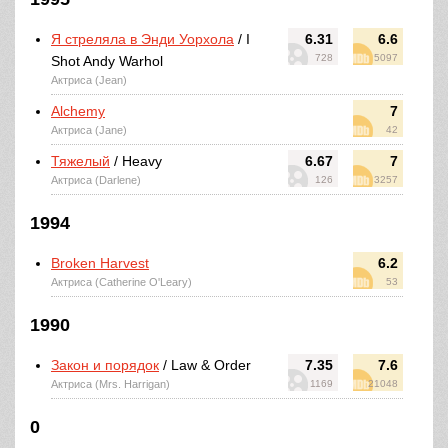
Я стреляла в Энди Уорхола
/ I
6.31
6.6
728
5097
Shot Andy Warhol
Актриса (Jean)
Alchemy
7
Актриса (Jane)
42
Тяжелый
/ Heavy
6.67
7
Актриса (Darlene)
126
3257
1994
Broken Harvest
6.2
Актриса (Catherine O'Leary)
53
1990
Закон и порядок
/ Law & Order
7.35
7.6
Актриса (Mrs. Harrigan)
1169
21048
0