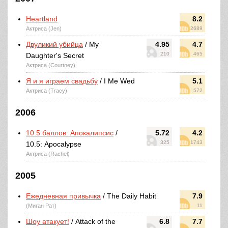
Heartland
8.2
Актриса (Jen)
2689
Двуликий убийца
/ My
4.95
4.7
210
465
Daughter's Secret
Актриса (Courtney)
Я и я играем свадьбу
/ I Me Wed
5.1
Актриса (Tracy)
572
2006
10.5 баллов: Апокалипсис
/
5.72
4.2
325
1743
10.5: Apocalypse
Актриса (Rachel)
2005
Ежедневная привычка
/ The Daily Habit
7.9
(Миган Рат)
11
Шоу атакует!
/ Attack of the
6.8
7.7