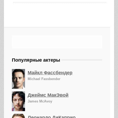
Популярные актеры
Майкл Фассбендер
Michael Fassbender
Джеймс МакЭвой
James McAvoy
Леонардо ДиКаприо