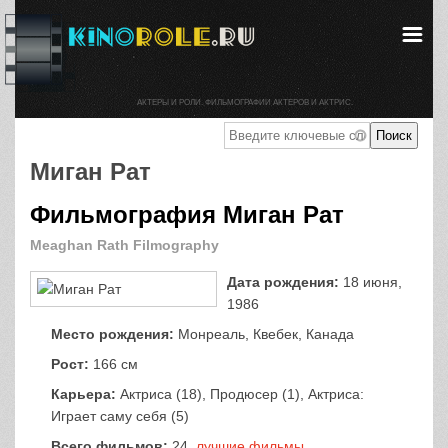
АКТЕРЫ И РОЛИ. ФИЛЬМОГРАФИИ АКТЕРОВ И АКТРИС.
Миган Рат
Фильмография Миган Рат
Meaghan Rath Filmography
Дата рождения:
18 июня,
1986
Место рождения:
Монреаль, Квебек, Канада
Рост:
166 см
Карьера:
Актриса (18), Продюсер (1), Актриса:
Играет саму себя (5)
Всего фильмов:
24,
лучшие фильмы