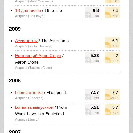
Актриса (Mary Margaret;)
43
18 для жизни
/ 18 to Life
6.8
7.1
Актриса (Erin Boyd)
56
598
2009
Ассистенты
/ The Assistants
6.1
Актриса (Rigby Hastings)
106
Настоящий Арон Стоун
/
5.33
7
503
507
Aaron Stone
Актриса (Tatianna Caine)
2008
Горячая точка
/ Flashpoint
7.57
7.7
Актриса (Rebecca)
399
12192
Битва за выпускной
/ Prom
5.21
5.7
65
427
Wars: Love Is a Battlefield
Актриса (Jen L.)
2007