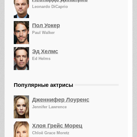
Leonardo DiCaprio
Пол Уокер
Paul Walker
Эд Хелмс
Ed Helms
Популярные актрисы
Дженнифер Лоуренс
Jennifer Lawrence
Хлоя Грейс Морец
Chloë Grace Moretz