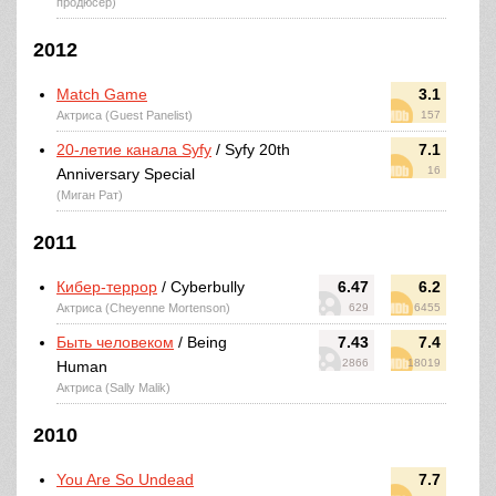
продюсер)
2012
Match Game
3.1
Актриса (Guest Panelist)
157
20-летие канала Syfy
/ Syfy 20th
7.1
16
Anniversary Special
(Миган Рат)
2011
Кибер-террор
/ Cyberbully
6.47
6.2
Актриса (Cheyenne Mortenson)
629
6455
Быть человеком
/ Being
7.43
7.4
2866
18019
Human
Актриса (Sally Malik)
2010
You Are So Undead
7.7