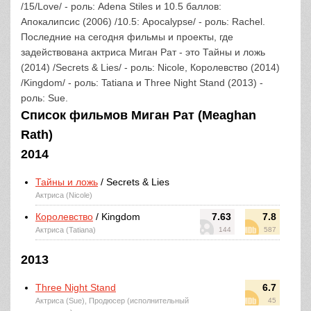
/15/Love/ - роль: Adena Stiles и 10.5 баллов:
Апокалипсис (2006) /10.5: Apocalypse/ - роль: Rachel.
Последние на сегодня фильмы и проекты, где
задействована актриса Миган Рат - это Тайны и ложь
(2014) /Secrets & Lies/ - роль: Nicole, Королевство (2014)
/Kingdom/ - роль: Tatiana и Three Night Stand (2013) -
роль: Sue.
Список фильмов Миган Рат (Meaghan
Rath)
2014
Тайны и ложь
/ Secrets & Lies
Актриса (Nicole)
Королевство
/ Kingdom
7.63
7.8
Актриса (Tatiana)
144
587
2013
Three Night Stand
6.7
Актриса (Sue), Продюсер (исполнительный
45