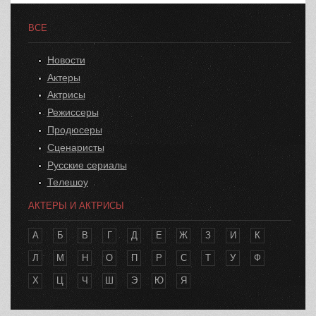
ВСЕ
Новости
Актеры
Актрисы
Режиссеры
Продюсеры
Сценаристы
Русские сериалы
Телешоу
АКТЕРЫ И АКТРИСЫ
А
Б
В
Г
Д
Е
Ж
З
И
К
Л
М
Н
О
П
Р
С
Т
У
Ф
Х
Ц
Ч
Ш
Э
Ю
Я