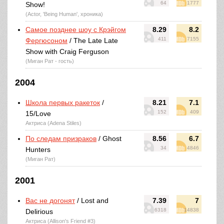
64
1777
Show!
(Actor, 'Being Human', хроника)
Самое позднее шоу с Крэйгом
8.29
8.2
411
7155
Фергюсоном
/ The Late Late
Show with Craig Ferguson
(Миган Рат - гость)
2004
Школа первых ракеток
/
8.21
7.1
152
409
15/Love
Актриса (Adena Stiles)
По следам призраков
/ Ghost
8.56
6.7
34
4846
Hunters
(Миган Рат)
2001
Вас не догонят
/ Lost and
7.39
7
6318
14838
Delirious
Актриса (Allison's Friend #3)