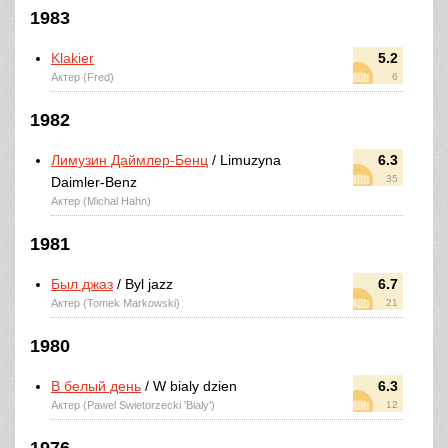
1983
Klakier
5.2
Актер (Fred)
6
1982
Лимузин Даймлер-Бенц
/ Limuzyna
6.3
35
Daimler-Benz
Актер (Michal Hahn)
1981
Был джаз
/ Byl jazz
6.7
Актер (Tomek Markowski)
21
1980
В белый день
/ W bialy dzien
6.3
Актер (Pawel Swietorzecki 'Bialy')
12