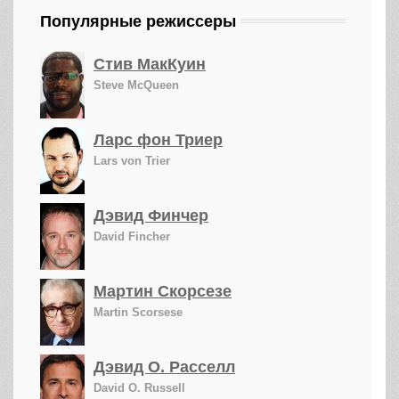
Популярные режиссеры
Стив МакКуин
Steve McQueen
Ларс фон Триер
Lars von Trier
Дэвид Финчер
David Fincher
Мартин Скорсезе
Martin Scorsese
Дэвид О. Расселл
David O. Russell