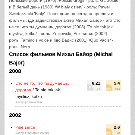
Польские дороги (1976) /Polskie drogi/ - роль: GL Soldier
и В белый день (1980) /W bialy dzien/ - роль: Pawel
Swietorzecki 'Bialy'. Последние на сегодня проекты и
фильмы, где задействован актер Михал Байор - это Это
не то, что ты думаешь, дорогая (2008) /To nie tak jak
myslisz, kotku/ - роль: Zmijewski, Psie serce (2002) -
роль: Tamino's voice и Кво Вадис (2001) /Quo Vadis/ -
роль: Nero.
Список фильмов Михал Байор (Michal
Bajor)
2008
Это не то, что ты думаешь,
6.21
5.4
77
363
дорогая
/ To nie tak jak
myslisz, kotku
Актер (Zmijewski)
2002
Psie serce
2.6
Актер (Tamino's voice)
10