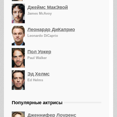
Джеймс МакЭвой
James McAvoy
Леонардо ДиКаприо
Leonardo DiCaprio
Пол Уокер
Paul Walker
Эд Хелмс
Ed Helms
Популярные актрисы
Дженнифер Лоуренс