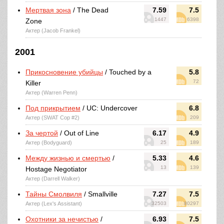
Мертвая зона
/ The Dead
7.59
7.5
1447
6398
Zone
Актер (Jacob Frankel)
2001
Прикосновение убийцы
/ Touched by a
5.8
72
Killer
Актер (Warren Penn)
Под прикрытием
/ UC: Undercover
6.8
Актер (SWAT Cop #2)
209
За чертой
/ Out of Line
6.17
4.9
Актер (Bodyguard)
25
189
Между жизнью и смертью
/
5.33
4.6
13
139
Hostage Negotiator
Актер (Darrell Walker)
Тайны Смолвиля
/ Smallville
7.27
7.5
Актер (Lex's Assistant)
32503
80297
Охотники за нечистью
/
6.93
7.5