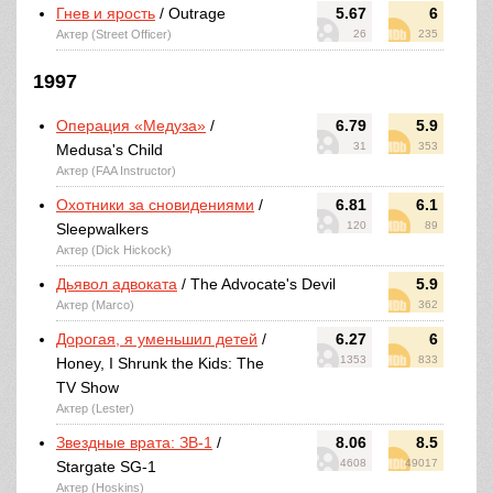
Гнев и ярость
/ Outrage
5.67
6
Актер (Street Officer)
26
235
1997
Операция «Медуза»
/
6.79
5.9
31
353
Medusa's Child
Актер (FAA Instructor)
Охотники за сновидениями
/
6.81
6.1
120
89
Sleepwalkers
Актер (Dick Hickock)
Дьявол адвоката
/ The Advocate's Devil
5.9
Актер (Marco)
362
Дорогая, я уменьшил детей
/
6.27
6
1353
833
Honey, I Shrunk the Kids: The
TV Show
Актер (Lester)
Звездные врата: ЗВ-1
/
8.06
8.5
4608
49017
Stargate SG-1
Актер (Hoskins)