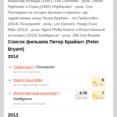
Комиссар полиции (1991) /The Commish/ - роль: Officer
Hightower и Горец (1992) /Highlander/ - роль: Cop.
Последние на сегодня фильмы и проекты, где
задействован актер Питер Брайант - это Грейспойнт
(2014) /Gracepoint/ - роль: Len Danvers, Happy Face
Killer (2014) - роль: Agent Phillip Kuttner и Искусственный
интеллект (2014) /Intelligence/ - роль: DNI Carl Russell.
Список фильмов Питер Брайант (Peter
Bryant)
2014
Грейспойнт
/ Gracepoint
Актер (Len Danvers)
Happy Face Killer
6
Актер (Agent Phillip Kuttner)
207
Искусственный интеллект
/
6.78
7
2106
10586
Intelligence
Актер (DNI Carl Russell)
2013