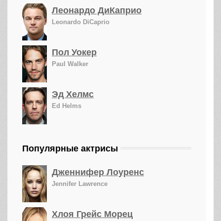
Леонардо ДиКаприо
Leonardo DiCaprio
Пол Уокер
Paul Walker
Эд Хелмс
Ed Helms
Популярные актрисы
Дженнифер Лоуренс
Jennifer Lawrence
Хлоя Грейс Морец