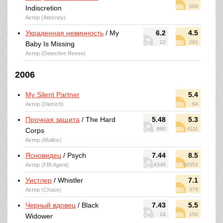
200
Indiscretion
Актер (Attorney)
Украденная невинность
/ My
6.2
4.5
22
261
Baby Is Missing
Актер (Detective Reese)
2006
My Silent Partner
5.4
Актер (Dietrich)
64
Прочная защита
/ The Hard
5.48
5.3
890
4111
Corps
Актер (Mullins)
Ясновидец
/ Psych
7.44
8.5
Актер (FBI Agent)
4348
56352
Уистлер
/ Whistler
7.1
Актер (Chase)
375
Черный вдовец
/ Black
7.43
5.5
24
156
Widower