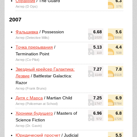
Охранник
/ The Guard
6.3
Актер (D Ops)
176
2007
Фальшивка
/ Possession
6.68
5.6
Актер (Detective Mills)
1020
5004
Точка прерывания
/
5.13
4.4
110
538
Termination Point
Актер (Co-Pilot)
Звездный крейсер Галактика:
7.27
7.8
1149
10118
Лезвие
/ Battlestar Galactica:
Razor
Актер (Frank Bruno)
Дитя с Марса
/ Martian Child
7.25
6.9
Актер (Policeman at School)
1747
15784
Хроники будущего
/ Masters of
6.96
6.8
572
1726
Science Fiction
Актер (Dr. Gavin)
Юридический просчет
/ Judicial
5.5