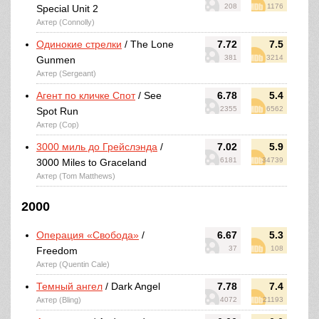
208
1176
Special Unit 2
Актер (Connolly)
Одинокие стрелки
/ The Lone
7.72
7.5
381
3214
Gunmen
Актер (Sergeant)
Агент по кличке Спот
/ See
6.78
5.4
2355
6562
Spot Run
Актер (Cop)
3000 миль до Грейслэнда
/
7.02
5.9
6181
34739
3000 Miles to Graceland
Актер (Tom Matthews)
2000
Операция «Свобода»
/
6.67
5.3
37
108
Freedom
Актер (Quentin Cale)
Темный ангел
/ Dark Angel
7.78
7.4
Актер (Bling)
4072
21193