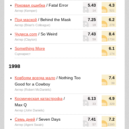
Роковая ошибка
/ Fatal Error
5.43
4.3
Актер (Kemper)
14
521
Под маской
/ Behind the Mask
7.25
6.2
Актер (Brian's Colleague)
18
278
Чудеса.com
/ So Weird
7.43
8.4
Актер (Clayton)
59
1734
Something More
6.1
Сценарист
174
1998
Ковбоям всегда мало
/ Nothing Too
7.4
39
Good for a Cowboy
Актер (Robert McDaniels)
Космическая катастрофа
/
6.13
4.9
33
329
Max Q
Актер (John Daniels)
Семь дней
/ Seven Days
7.41
7.2
Актер (Agent Swain)
57
2295