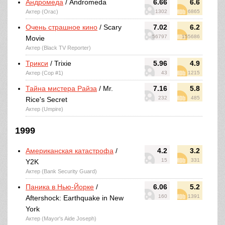
Андромеда
/ Andromeda
6.66
6.6
Актер (Orac)
1302
6865
Очень страшное кино
/ Scary
7.02
6.2
56797
155686
Movie
Актер (Black TV Reporter)
Трикси
/ Trixie
5.96
4.9
Актер (Cop #1)
43
1215
Тайна мистера Райза
/ Mr.
7.16
5.8
232
485
Rice's Secret
Актер (Umpire)
1999
Американская катастрофа
/
4.2
3.2
15
331
Y2K
Актер (Bank Security Guard)
Паника в Нью-Йорке
/
6.06
5.2
160
1391
Aftershock: Earthquake in New
York
Актер (Mayor's Aide Joseph)