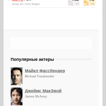
Актер (Dr. Chris Wright)
27
70
Популярные актеры
Майкл Фассбендер
Michael Fassbender
Джеймс МакЭвой
James McAvoy