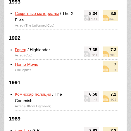
1993
Секретные материалы
/ The X
8.34
8.8
47161
98438
Files
Актер (The Uniformed Cop)
1992
Горец
/ Highlander
7.35
7.3
Актер (Cop)
5911
7946
Home Movie
7
Сценарист
5
1991
Комиссар полиции
/ The
6.58
7.2
44
922
Commish
Актер (Officer Hightower)
1989
Джи Пи
/ G.P.
7.83
7.3