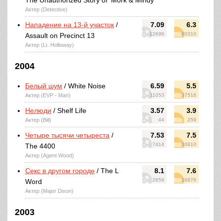
The Unauthorized Story of 'Mork & Mindy'
Актер (Detective)
Нападение на 13-й участок
/
7.09
6.3
12698
60310
Assault on Precinct 13
Актер (Lt. Holloway)
2004
Белый шум
/ White Noise
6.59
5.5
Актер (EVP - Man)
11053
37516
Нелюди
/ Shelf Life
3.57
3.9
Актер (Bill)
44
259
Четыре тысячи четыреста
/
7.53
7.5
7414
30810
The 4400
Актер (Agent Wood)
Секс в другом городе
/ The L
8.1
7.6
2859
16876
Word
Актер (Major Dixon)
2003