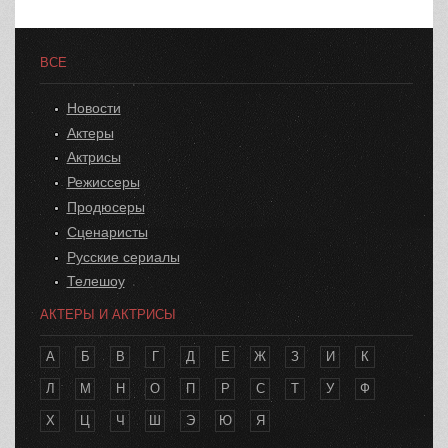
ВСЕ
Новости
Актеры
Актрисы
Режиссеры
Продюсеры
Сценаристы
Русские сериалы
Телешоу
АКТЕРЫ И АКТРИСЫ
А
Б
В
Г
Д
Е
Ж
З
И
К
Л
М
Н
О
П
Р
С
Т
У
Ф
Х
Ц
Ч
Ш
Э
Ю
Я