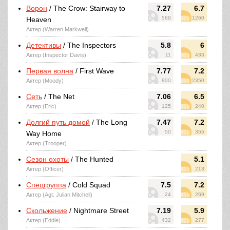
Ворон
/ The Crow: Stairway to
7.27
6.7
569
1260
Heaven
Актер (Warren Markwell)
Детективы
/ The Inspectors
5.8
6
Актер (Inspector Davis)
11
433
Первая волна
/ First Wave
7.77
7.2
Актер (Moody)
800
2350
Сеть
/ The Net
7.06
6.5
Актер (Eric)
125
240
Долгий путь домой
/ The Long
7.47
7.2
50
355
Way Home
Актер (Trooper)
Сезон охоты
/ The Hunted
5.1
Актер (Officer)
213
Спецгруппа
/ Cold Squad
7.5
7.2
Актер (Agt. Julian Mitchell)
24
269
Скольжение
/ Nightmare Street
7.19
5.9
Актер (Eddie)
432
277