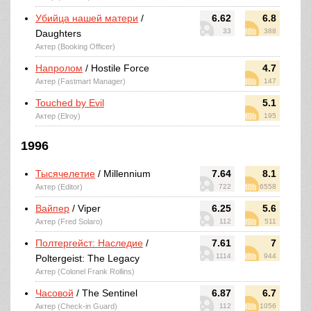
Убийца нашей матери
/
6.62
6.8
33
388
Daughters
Актер (Booking Officer)
Напролом
/ Hostile Force
4.7
Актер (Fastmart Manager)
147
Touched by Evil
5.1
Актер (Elroy)
195
1996
Тысячелетие
/ Millennium
7.64
8.1
Актер (Editor)
722
6558
Вайпер
/ Viper
6.25
5.6
Актер (Fred Solaro)
112
511
Полтергейст: Наследие
/
7.61
7
1114
944
Poltergeist: The Legacy
Актер (Colonel Frank Rollins)
Часовой
/ The Sentinel
6.87
6.7
Актер (Check-in Guard)
112
1056