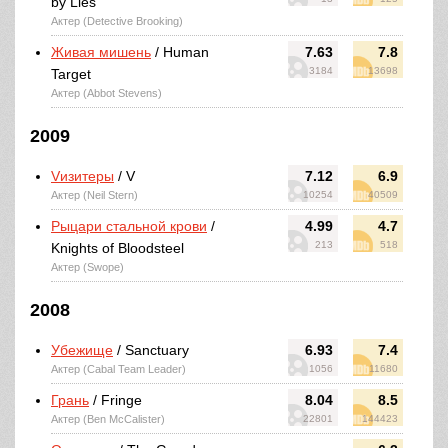
by Lies
Актер (Detective Brooking)
Живая мишень
/ Human
7.63
7.8
3184
13698
Target
Актер (Abbot Stevens)
2009
Vизитеры
/ V
7.12
6.9
Актер (Neil Stern)
10254
40509
Рыцари стальной крови
/
4.99
4.7
213
518
Knights of Bloodsteel
Актер (Swope)
2008
Убежище
/ Sanctuary
6.93
7.4
Актер (Cabal Team Leader)
1056
11680
Грань
/ Fringe
8.04
8.5
Актер (Ben McCalister)
22801
144423