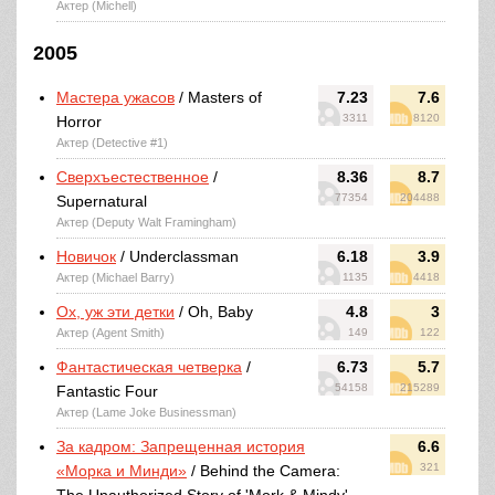
Актер (Michell)
2005
Мастера ужасов
/ Masters of
7.23
7.6
3311
8120
Horror
Актер (Detective #1)
Сверхъестественное
/
8.36
8.7
77354
204488
Supernatural
Актер (Deputy Walt Framingham)
Новичок
/ Underclassman
6.18
3.9
Актер (Michael Barry)
1135
4418
Ох, уж эти детки
/ Oh, Baby
4.8
3
Актер (Agent Smith)
149
122
Фантастическая четверка
/
6.73
5.7
54158
215289
Fantastic Four
Актер (Lame Joke Businessman)
За кадром: Запрещенная история
6.6
321
«Морка и Минди»
/ Behind the Camera: