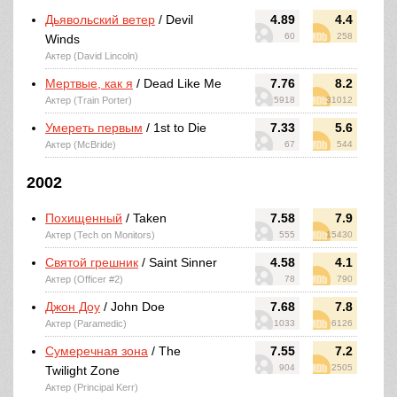
Дьявольский ветер
/ Devil
4.89
4.4
60
258
Winds
Актер (David Lincoln)
Мертвые, как я
/ Dead Like Me
7.76
8.2
Актер (Train Porter)
5918
31012
Умереть первым
/ 1st to Die
7.33
5.6
Актер (McBride)
67
544
2002
Похищенный
/ Taken
7.58
7.9
Актер (Tech on Monitors)
555
15430
Святой грешник
/ Saint Sinner
4.58
4.1
Актер (Officer #2)
78
790
Джон Доу
/ John Doe
7.68
7.8
Актер (Paramedic)
1033
6126
Сумеречная зона
/ The
7.55
7.2
904
2505
Twilight Zone
Актер (Principal Kerr)