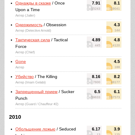
Однажды в сказке
/ Once
7.91
8.1
15243
119041
Upon a Time
Актер (Jailer)
Одержимость
/ Obsession
4.3
Актер (Detective Arnold)
144
Тактическая сила
/ Tactical
4.89
4.8
445
4120
Force
Актер (Chief)
Gone
4.5
Актер
188
Убийство
/ The Killing
8.16
8.2
Актер (Imam Gelabi)
7600
48177
Запрещенный прием
/ Sucker
6.5
6.1
59633
167573
Punch
Актер (Guard / Chauffeur #2)
2010
Обольщение ложью
/ Seduced
6.17
3.9
13
125