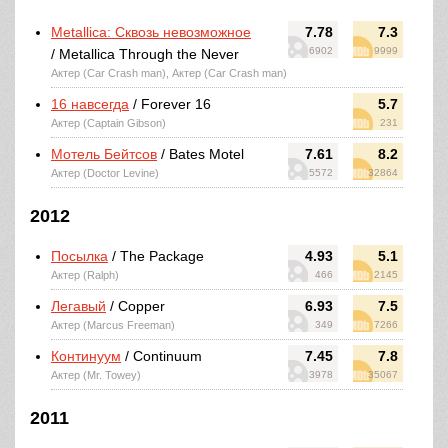
Metallica: Сквозь невозможное
7.78
7.3
6902
9999
/ Metallica Through the Never
Актер (Car Crash man), Актер (Car Crash man)
16 навсегда
/ Forever 16
5.7
Актер (Captain Gibson)
231
Мотель Бейтсов
/ Bates Motel
7.61
8.2
Актер (Doctor Levine)
5572
32864
2012
Посылка
/ The Package
4.93
5.1
Актер (Ralph)
466
2145
Легавый
/ Copper
6.93
7.5
Актер (Marcus Freeman)
349
7266
Континуум
/ Continuum
7.45
7.8
Актер (Mr. Towey)
3978
35067
2011