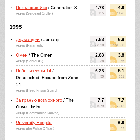
Поколение Икс
/ Generation X
4.78
4.8
Актер (Sergeant Cruller)
155
1196
1995
Джуманджи
/ Jumanji
7.83
6.8
Актер (Paramedic)
79538
151088
Омен
/ The Omen
2.83
3.8
Актер (Soldier #2)
38
66
Побег из зоны 14
/
6.26
5.1
55
201
Deadlocked: Escape from Zone
14
Актер (Head Prison Guard)
За гранью возможного
/ The
7.7
7.7
1079
7242
Outer Limits
Актер (Commander Sullivan)
University Hospital
6.8
Актер (the Police Officer)
32