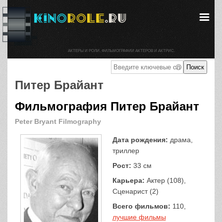
АКТЕРЫ И РОЛИ. ФИЛЬМОГРАФИИ АКТЕРОВ И АКТРИС.
Питер Брайант
Фильмография Питер Брайант
Peter Bryant Filmography
Дата рождения:
драма,
триллер
Рост:
33 см
Карьера:
Актер (108),
Сценарист (2)
Всего фильмов:
110,
лучшие фильмы