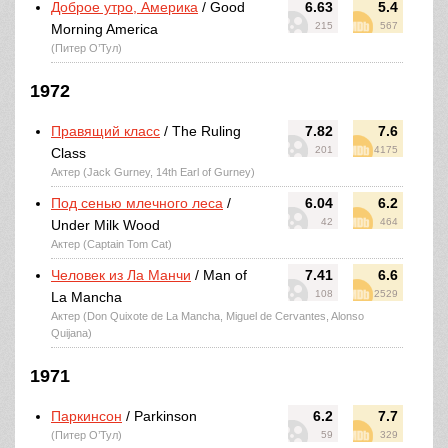
Доброе утро, Америка
/ Good
6.63
5.4
215
567
Morning America
(Питер О’Тул)
1972
Правящий класс
/ The Ruling
7.82
7.6
201
4175
Class
Актер (Jack Gurney, 14th Earl of Gurney)
Под сенью млечного леса
/
6.04
6.2
42
464
Under Milk Wood
Актер (Captain Tom Cat)
Человек из Ла Манчи
/ Man of
7.41
6.6
108
2529
La Mancha
Актер (Don Quixote de La Mancha, Miguel de Cervantes, Alonso
Quijana)
1971
Паркинсон
/ Parkinson
6.2
7.7
(Питер О’Тул)
59
329