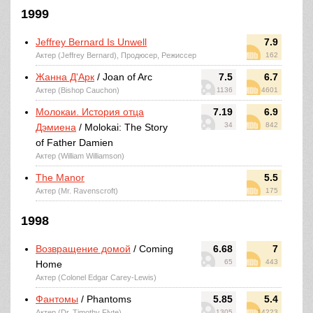
1999
Jeffrey Bernard Is Unwell
7.9
Актер (Jeffrey Bernard), Продюсер, Режиссер
162
Жанна Д'Арк
/ Joan of Arc
7.5
6.7
Актер (Bishop Cauchon)
1136
4601
Молокаи. История отца
7.19
6.9
34
842
Дэмиена
/ Molokai: The Story
of Father Damien
Актер (William Williamson)
The Manor
5.5
Актер (Mr. Ravenscroft)
175
1998
Возвращение домой
/ Coming
6.68
7
65
443
Home
Актер (Colonel Edgar Carey-Lewis)
Фантомы
/ Phantoms
5.85
5.4
Актер (Dr. Timothy Flyte)
1305
14223