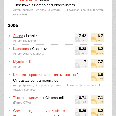
Tinseltown's Bombs and Blockbusters
Актер: Хроника, В титрах не указан (T.E. Lawrence, хроника, в титрах
не указан)
2005
Лэсси
/ Lassie
7.42
6.7
Актер (The Duke)
2646
2645
Казанова
/ Casanova
8.28
8.2
Актер (Older Casanova)
2249
3213
Mystic India
7
7.7
Актер
17
244
Кинематографисты против магнатов
/
6.8
107
Cineastas contra magnates
Актер: Хроника, В титрах не указан (T.E. Lawrence [in 'Lawrence of
Arabia'], хроника)
Тысяча фильмов
/ Cinema mil
6.71
7.1
(Питер О’Тул)
64
47
Самое позднее шоу с Крэйгом
8.29
8.2
411
7155