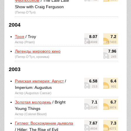
Фергюсоном
/ The Late Late
Show with Craig Ferguson
(Питер О’Тул)
2004
Троя
/ Troy
8.07
7.2
Актер (Priam)
114049
287403
Легенды мирового кино
7.96
(Питер О’Тул, хроника)
245
2003
Римская империя: Август
/
6.58
6.4
213
931
Imperium: Augustus
Актер (Augustus Caesar)
Золотая молодежь
/ Bright
7.1
6.7
2145
3974
Young Things
Актер (Colonel Blount)
Гитлер: Восхождение дьявола
7.67
7.3
4634
14271
/ Hitler: The Rise of Evil