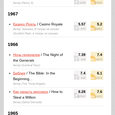
Актер (Henry II)
1158
20364
1967
Казино Рояль
/ Casino Royale
5.57
5.2
Актер: Хроника, В титрах не указан
975
19501
(Scottish Piper, в титрах не указан)
1966
Ночь генералов
/ The Night of
7.39
7.4
219
3878
the Generals
Актер (General Tanz)
Библия
/ The Bible: In the
7.4
6.1
318
2615
Beginning...
Актер (The Three Angels)
Как украсть миллион
/ How to
8.28
7.6
37507
12415
Steal a Million
Актер (Simon Dermott)
1965