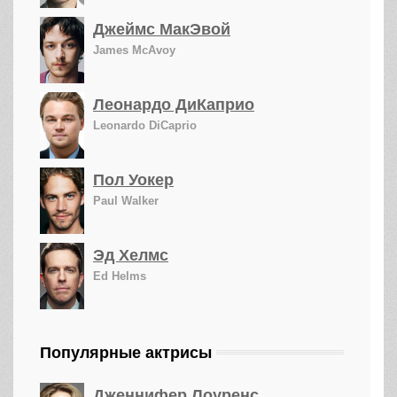
Джеймс МакЭвой
James McAvoy
Леонардо ДиКаприо
Leonardo DiCaprio
Пол Уокер
Paul Walker
Эд Хелмс
Ed Helms
Популярные актрисы
Дженнифер Лоуренс