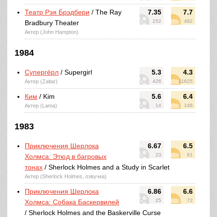
Театр Рэя Брэдбери
/ The Ray
7.35
7.7
252
492
Bradbury Theater
Актер (John Hampton)
1984
Супергёрл
/ Supergirl
5.3
4.3
Актер (Zaltar)
426
11625
Ким
/ Kim
5.6
6.4
Актер (Lama)
14
148
1983
Приключения Шерлока
6.67
6.5
23
61
Холмса: Этюд в багровых
тонах
/ Sherlock Holmes and a Study in Scarlet
Актер (Sherlock Holmes, озвучка)
Приключения Шерлока
6.86
6.6
25
72
Холмса: Собака Баскервилей
/ Sherlock Holmes and the Baskerville Curse