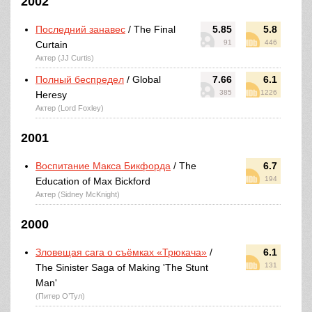
2002
Последний занавес
/ The Final
5.85
5.8
91
446
Curtain
Актер (JJ Curtis)
Полный беспредел
/ Global
7.66
6.1
385
1226
Heresy
Актер (Lord Foxley)
2001
Воспитание Макса Бикфорда
/ The
6.7
194
Education of Max Bickford
Актер (Sidney McKnight)
2000
Зловещая сага о съёмках «Трюкача»
/
6.1
131
The Sinister Saga of Making 'The Stunt
Man'
(Питер О’Тул)