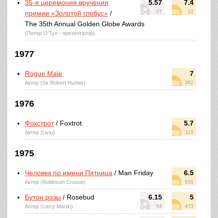
35-я церемония вручения
5.57
7.4
27
22
премии «Золотой глобус»
/
The 35th Annual Golden Globe Awards
(Питер О’Тул - презентатор)
1977
Rogue Male
7
Актер (Sir Robert Hunter)
352
1976
Фокстрот
/ Foxtrot
5.7
Актер (Liviu)
115
1975
Человек по имени Пятница
/ Man Friday
6.5
Актер (Robinson Crusoe)
521
Бутон розы
/ Rosebud
6.15
5
Актер (Larry Martin)
54
473