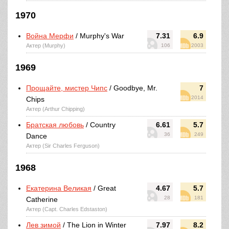
1970
Война Мерфи
/ Murphy's War
7.31
6.9
Актер (Murphy)
106
2003
1969
Прощайте, мистер Чипс
/ Goodbye, Mr.
7
2014
Chips
Актер (Arthur Chipping)
Братская любовь
/ Country
6.61
5.7
36
249
Dance
Актер (Sir Charles Ferguson)
1968
Екатерина Великая
/ Great
4.67
5.7
28
181
Catherine
Актер (Capt. Charles Edstaston)
Лев зимой
/ The Lion in Winter
7.97
8.2