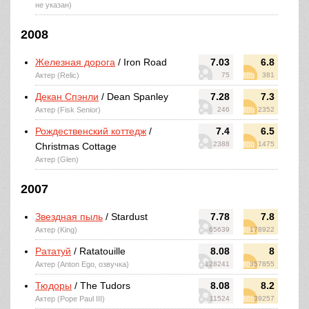
не указан)
2008
Железная дорога
/ Iron Road
7.03
6.8
Актер (Relic)
75
381
Декан Спэнли
/ Dean Spanley
7.28
7.3
Актер (Fisk Senior)
246
2352
Рождественский коттедж
/
7.4
6.5
2388
1475
Christmas Cottage
Актер (Glen)
2007
Звездная пыль
/ Stardust
7.78
7.8
Актер (King)
65639
178922
Рататуй
/ Ratatouille
8.08
8
Актер (Anton Ego, озвучка)
128241
357855
Тюдоры
/ The Tudors
8.08
8.2
Актер (Pope Paul III)
11524
39257