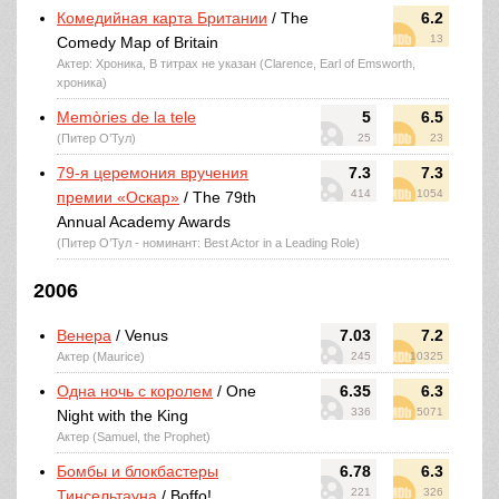
Комедийная карта Британии
/ The
6.2
13
Comedy Map of Britain
Актер: Хроника, В титрах не указан (Clarence, Earl of Emsworth,
хроника)
Memòries de la tele
5
6.5
(Питер О’Тул)
25
23
79-я церемония вручения
7.3
7.3
414
1054
премии «Оскар»
/ The 79th
Annual Academy Awards
(Питер О’Тул - номинант: Best Actor in a Leading Role)
2006
Венера
/ Venus
7.03
7.2
Актер (Maurice)
245
10325
Одна ночь с королем
/ One
6.35
6.3
336
5071
Night with the King
Актер (Samuel, the Prophet)
Бомбы и блокбастеры
6.78
6.3
221
326
Тинсельтауна
/ Boffo!