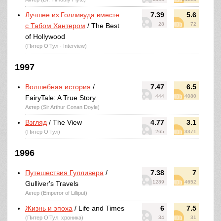
Лучшее из Голливуда вместе
7.39
5.6
28
72
с Табом Хантером
/ The Best
of Hollywood
(Питер О’Тул - Interview)
1997
Волшебная история
/
7.47
6.5
444
4080
FairyTale: A True Story
Актер (Sir Arthur Conan Doyle)
Взгляд
/ The View
4.77
3.1
(Питер О’Тул)
265
3371
1996
Путешествия Гулливера
/
7.38
7
1289
4652
Gulliver's Travels
Актер (Emperor of Lilliput)
Жизнь и эпоха
/ Life and Times
6
7.5
(Питер О’Тул, хроника)
34
31