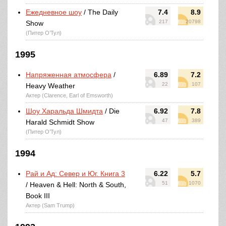
Ежедневное шоу
/ The Daily
7.4
8.9
217
20798
Show
(Питер О’Тул)
1995
Напряженная атмосфера
/
6.89
7.2
22
107
Heavy Weather
Актер (Clarence, Earl of Emsworth)
Шоу Харальда Шмидта
/ Die
6.92
7.8
47
389
Harald Schmidt Show
(Питер О’Тул)
1994
Рай и Ад: Север и Юг. Книга 3
6.22
5.7
51
1070
/ Heaven & Hell: North & South,
Book III
Актер (Sam Trump)