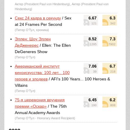
Актер (President Paul von Hindenburg), Актер (President Paul von
Hindenburg)
Секс 24 кадра в секунду
/ Sex
6.67
6.3
121
342
at 24 Frames Per Second
(Питер О’Тул, хроника)
Эллен: Шоу Эллен
8.52
7.3
1295
7902
ДеДженерес
/ Ellen: The Ellen
DeGeneres Show
(Питер О’Тул)
Американский институт
7.06
6.7
39
218
киноискусства: 100 лет... 100
героев и злодеев
/ AFI's 100 Years... 100 Heroes &
Villains
(Питер О’Тул)
75-я церемония вручения
6.45
6.2
190
808
премии «Оскар»
/ The 75th
Annual Academy Awards
(Питер О’Тул - Honorary Award Recipient)