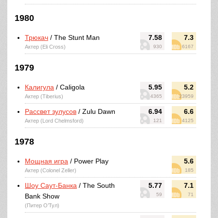
1980
Трюкач
/ The Stunt Man
7.58
7.3
Актер (Eli Cross)
930
6167
1979
Калигула
/ Caligola
5.95
5.2
Актер (Tiberius)
4365
23959
Рассвет зулусов
/ Zulu Dawn
6.94
6.6
Актер (Lord Chelmsford)
121
4125
1978
Мощная игра
/ Power Play
5.6
Актер (Colonel Zeller)
185
Шоу Саут-Банка
/ The South
5.77
7.1
59
71
Bank Show
(Питер О’Тул)