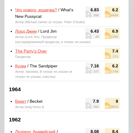
Что нового, кошечка?
/ What's
6.83
6.2
388
6949
New Pussycat
Актер (Michael James (в титрах: Peter O'toole))
Лорд Джим
/ Lord Jim
6.43
6.9
Актер (Lord Jim), Продюсер
49
2280
(ассоциированный продюсер, в титрах не указан)
The Party's Over
7.4
Продюсер
271
Кулик
/ The Sandpiper
7.16
6.2
Актер: Хроника, В титрах не указан (в
107
1746
титрах не указан, озвучка)
1964
Бекет
/ Becket
7.9
8
Актер (king henry ii)
484
9674
1962
Лоуренс Аравийский
/
8.08
8.4