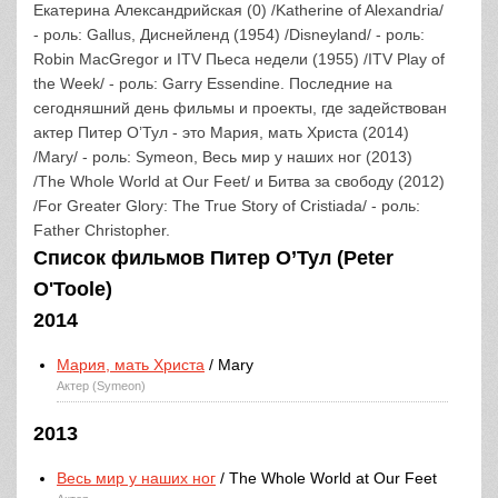
Екатерина Александрийская (0) /Katherine of Alexandria/
- роль: Gallus, Диснейленд (1954) /Disneyland/ - роль:
Robin MacGregor и ITV Пьеса недели (1955) /ITV Play of
the Week/ - роль: Garry Essendine. Последние на
сегодняшний день фильмы и проекты, где задействован
актер Питер О’Тул - это Мария, мать Христа (2014)
/Mary/ - роль: Symeon, Весь мир у наших ног (2013)
/The Whole World at Our Feet/ и Битва за свободу (2012)
/For Greater Glory: The True Story of Cristiada/ - роль:
Father Christopher.
Список фильмов Питер О’Тул (Peter
O'Toole)
2014
Мария, мать Христа
/ Mary
Актер (Symeon)
2013
Весь мир у наших ног
/ The Whole World at Our Feet