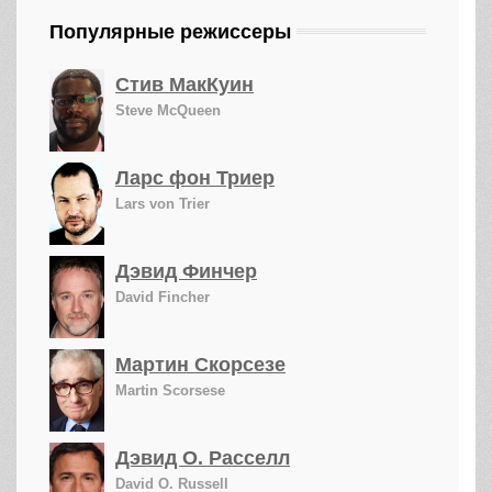
Популярные режиссеры
Стив МакКуин
Steve McQueen
Ларс фон Триер
Lars von Trier
Дэвид Финчер
David Fincher
Мартин Скорсезе
Martin Scorsese
Дэвид О. Расселл
David O. Russell