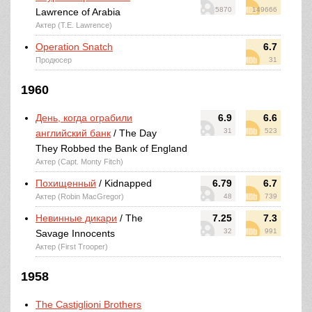
5870
149666
Lawrence of Arabia
Актер (T.E. Lawrence)
Operation Snatch
6.7
Продюсер
31
1960
День, когда ограбили
6.9
6.6
31
523
английский банк
/ The Day
They Robbed the Bank of England
Актер (Capt. Monty Fitch)
Похищенный
/ Kidnapped
6.79
6.7
Актер (Robin MacGregor)
48
739
Невинные дикари
/ The
7.25
7.3
32
991
Savage Innocents
Актер (First Trooper)
1958
The Castiglioni Brothers