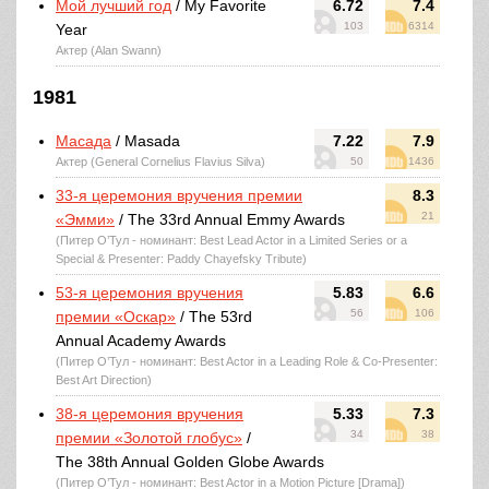
Мой лучший год
/ My Favorite
6.72
7.4
103
6314
Year
Актер (Alan Swann)
1981
Масада
/ Masada
7.22
7.9
Актер (General Cornelius Flavius Silva)
50
1436
33-я церемония вручения премии
8.3
21
«Эмми»
/ The 33rd Annual Emmy Awards
(Питер О’Тул - номинант: Best Lead Actor in a Limited Series or a
Special & Presenter: Paddy Chayefsky Tribute)
53-я церемония вручения
5.83
6.6
56
106
премии «Оскар»
/ The 53rd
Annual Academy Awards
(Питер О’Тул - номинант: Best Actor in a Leading Role & Co-Presenter:
Best Art Direction)
38-я церемония вручения
5.33
7.3
34
38
премии «Золотой глобус»
/
The 38th Annual Golden Globe Awards
(Питер О’Тул - номинант: Best Actor in a Motion Picture [Drama])