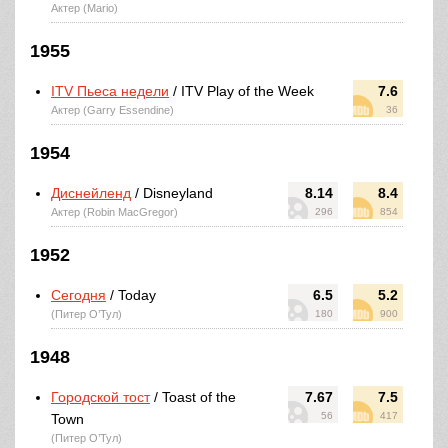
Актер (Mario)
1955
ITV Пьеса недели
/ ITV Play of the Week
7.6
Актер (Garry Essendine)
36
1954
Диснейленд
/ Disneyland
8.14
8.4
Актер (Robin MacGregor)
296
854
1952
Сегодня
/ Today
6.5
5.2
(Питер О’Тул)
180
900
1948
Городской тост
/ Toast of the
7.67
7.5
56
417
Town
(Питер О’Тул)