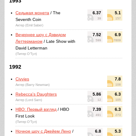
1993
Седьмая монета
/ The
6.37
5.1
39
157
Seventh Coin
Актер (Emil Saber)
Вечернее шоу с Дэвидом
7.52
6.9
599
7809
Леттерманом
/ Late Show with
David Letterman
(Питер О’Тул)
1992
Civvies
7.8
Актер (Barry Newman)
108
Rebecca's Daughters
5.86
6.3
Актер (Lord Sarn)
12
105
HBO: Первый взгляд
/ HBO
7.39
6.3
491
273
First Look
(Питер О’Тул)
Ночное шоу с Джейем Лено
/
6.8
5.3