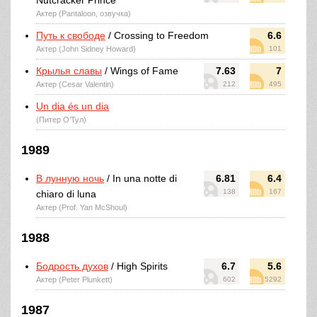
Nutcracker Prince
Актер (Pantaloon, озвучка)
Путь к свободе
/ Crossing to Freedom
6.6
Актер (John Sidney Howard)
101
Крылья славы
/ Wings of Fame
7.63
7
Актер (Cesar Valentin)
212
495
Un dia és un dia
(Питер О’Тул)
1989
В лунную ночь
/ In una notte di
6.81
6.4
138
167
chiaro di luna
Актер (Prof. Yan McShoul)
1988
Бодрость духов
/ High Spirits
6.7
5.6
Актер (Peter Plunkett)
602
5292
1987