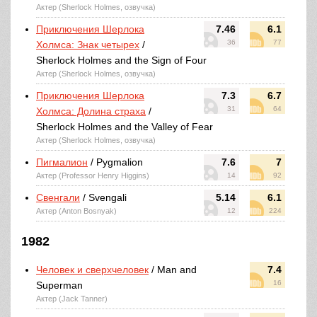
Актер (Sherlock Holmes, озвучка)
Приключения Шерлока
7.46
6.1
36
77
Холмса: Знак четырех
/
Sherlock Holmes and the Sign of Four
Актер (Sherlock Holmes, озвучка)
Приключения Шерлока
7.3
6.7
31
64
Холмса: Долина страха
/
Sherlock Holmes and the Valley of Fear
Актер (Sherlock Holmes, озвучка)
Пигмалион
/ Pygmalion
7.6
7
Актер (Professor Henry Higgins)
14
92
Свенгали
/ Svengali
5.14
6.1
Актер (Anton Bosnyak)
12
224
1982
Человек и сверхчеловек
/ Man and
7.4
16
Superman
Актер (Jack Tanner)