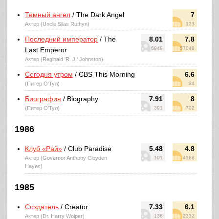
Темный ангел
/ The Dark Angel
7
Актер (Uncle Silas Ruthyn)
123
Последний император
/ The
8.01
7.8
6949
57048
Last Emperor
Актер (Reginald 'R. J.' Johnston)
Сегодня утром
/ CBS This Morning
6.6
(Питер О’Тул)
34
Биография
/ Biography
7.91
8
(Питер О’Тул)
391
702
1986
Клуб «Рай»
/ Club Paradise
5.48
4.8
Актер (Governor Anthony Cloyden
101
4166
Hayes)
1985
Создатель
/ Creator
7.33
6.1
Актер (Dr. Harry Wolper)
136
2332