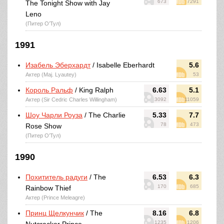
673
7291
The Tonight Show with Jay
Leno
(Питер О’Тул)
1991
Изабель Эберхардт
/ Isabelle Eberhardt
5.6
Актер (Maj. Lyautey)
53
Король Ральф
/ King Ralph
6.63
5.1
Актер (Sir Cedric Charles Willingham)
3092
11059
Шоу Чарли Роуза
/ The Charlie
5.33
7.7
78
473
Rose Show
(Питер О’Тул)
1990
Похититель радуги
/ The
6.53
6.3
170
685
Rainbow Thief
Актер (Prince Meleagre)
Принц Щелкунчик
/ The
8.16
6.8
1235
1206