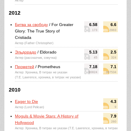
Актер
2012
Битва за свободу
/ For Greater
6.58
6.6
173
2963
Glory: The True Story of
Cristiada
Актер (Father Christopher)
Эльдорадо
/ Eldorado
5.13
2.5
Актер (рассказчик, озвучка)
45
324
Прометей
/ Prometheus
7.18
7.1
Актер: Хроника, В титрах не указан
90824
367534
(T.E. Lawrence, хроника, в титрах не указан)
2010
Eager to Die
4.3
Актер (Lord Pelican)
9
Moguls & Movie Stars: A History of
7.9
260
Hollywood
Актер: Хроника, В титрах не указан (T.E. Lawrence, хроника, в титрах