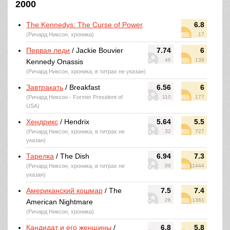
2000
The Kennedys: The Curse of Power
6.8
(Ричард Никсон, хроника)
17
Первая леди
/ Jackie Bouvier
7.74
6
46
138
Kennedy Onassis
(Ричард Никсон, хроника, в титрах не указан)
Завтракать
/ Breakfast
6.56
6
(Ричард Никсон - Former President of
110
177
USA)
Хендрикс
/ Hendrix
5.64
5.5
(Ричард Никсон, хроника, в титрах не
32
727
указан)
Тарелка
/ The Dish
6.94
7.3
(Ричард Никсон, хроника, в титрах не
89
11444
указан)
Американский кошмар
/ The
7.5
7.4
26
1361
American Nightmare
(Ричард Никсон, хроника)
Кандидат и его женщины
/
6.8
5.8