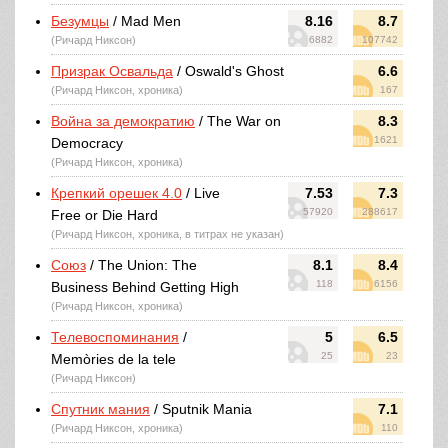
Безумцы
/ Mad Men
8.16
8.7
(Ричард Никсон)
6882
107742
Призрак Освальда
/ Oswald's Ghost
6.6
(Ричард Никсон, хроника)
167
Война за демократию
/ The War on
8.3
1621
Democracy
(Ричард Никсон, хроника)
Крепкий орешек 4.0
/ Live
7.53
7.3
57920
288617
Free or Die Hard
(Ричард Никсон, хроника, в титрах не указан)
Союз
/ The Union: The
8.1
8.4
118
6156
Business Behind Getting High
(Ричард Никсон, хроника)
Телевоспоминания
/
5
6.5
25
23
Memòries de la tele
(Ричард Никсон)
Спутник мания
/ Sputnik Mania
7.1
(Ричард Никсон, хроника)
110