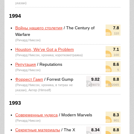
указан)
1994
Войны нашего столетия
/ The Century of
7.8
110
Warfare
(Ричард Никсон)
Houston, We've Got a Problem
7.1
(Ричард Никсон, хроника; короткометражка)
100
Репутация
/ Reputations
8.6
(Ричард Никсон)
5
Форрест Гамп
/ Forrest Gump
9.02
8.8
(Ричард Никсон, хроника, в титрах не
278073
872065
указан), Актер (Himself)
1993
Современные чудеса
/ Modern Marvels
8.3
(Ричард Никсон)
901
Секретные материалы
/ The X
8.34
8.8