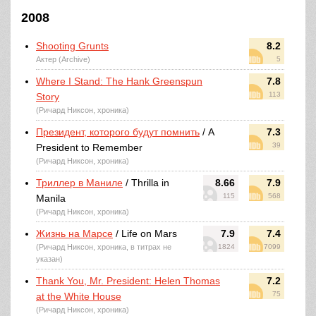
2008
Shooting Grunts
8.2
Актер (Archive)
5
Where I Stand: The Hank Greenspun
7.8
113
Story
(Ричард Никсон, хроника)
Президент, которого будут помнить
/ A
7.3
39
President to Remember
(Ричард Никсон, хроника)
Триллер в Маниле
/ Thrilla in
8.66
7.9
115
568
Manila
(Ричард Никсон, хроника)
Жизнь на Марсе
/ Life on Mars
7.9
7.4
(Ричард Никсон, хроника, в титрах не
1824
7099
указан)
Thank You, Mr. President: Helen Thomas
7.2
75
at the White House
(Ричард Никсон, хроника)