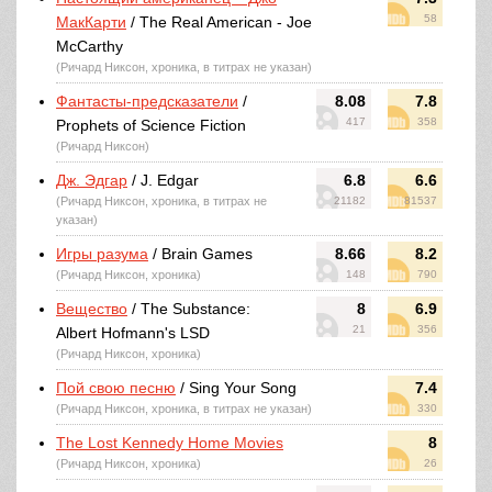
58
МакКарти
/ The Real American - Joe
McCarthy
(Ричард Никсон, хроника, в титрах не указан)
Фантасты-предсказатели
/
8.08
7.8
417
358
Prophets of Science Fiction
(Ричард Никсон)
Дж. Эдгар
/ J. Edgar
6.8
6.6
(Ричард Никсон, хроника, в титрах не
21182
81537
указан)
Игры разума
/ Brain Games
8.66
8.2
(Ричард Никсон, хроника)
148
790
Вещество
/ The Substance:
8
6.9
21
356
Albert Hofmann's LSD
(Ричард Никсон, хроника)
Пой свою песню
/ Sing Your Song
7.4
(Ричард Никсон, хроника, в титрах не указан)
330
The Lost Kennedy Home Movies
8
(Ричард Никсон, хроника)
26