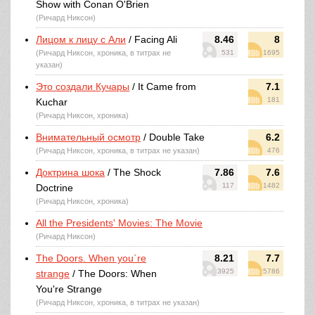
Show with Conan O'Brien
(Ричард Никсон)
Лицом к лицу с Али
/ Facing Ali
8.46
8
(Ричард Никсон, хроника, в титрах не
531
1695
указан)
Это создали Кучары
/ It Came from
7.1
181
Kuchar
(Ричард Никсон, хроника)
Внимательный осмотр
/ Double Take
6.2
(Ричард Никсон, хроника, в титрах не указан)
476
Доктрина шока
/ The Shock
7.86
7.6
117
1482
Doctrine
(Ричард Никсон, хроника)
All the Presidents' Movies: The Movie
(Ричард Никсон)
The Doors. When you`re
8.21
7.7
3925
5786
strange
/ The Doors: When
You're Strange
(Ричард Никсон, хроника, в титрах не указан)