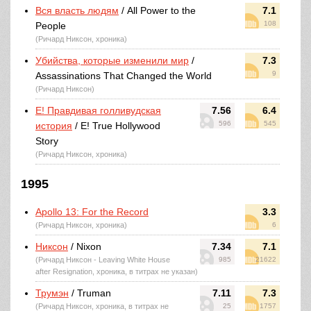
Вся власть людям
/ All Power to the
7.1
108
People
(Ричард Никсон, хроника)
Убийства, которые изменили мир
/
7.3
9
Assassinations That Changed the World
(Ричард Никсон)
E! Правдивая голливудская
7.56
6.4
596
545
история
/ E! True Hollywood
Story
(Ричард Никсон, хроника)
1995
Apollo 13: For the Record
3.3
(Ричард Никсон, хроника)
6
Никсон
/ Nixon
7.34
7.1
(Ричард Никсон - Leaving White House
985
21622
after Resignation, хроника, в титрах не указан)
Трумэн
/ Truman
7.11
7.3
(Ричард Никсон, хроника, в титрах не
25
1757