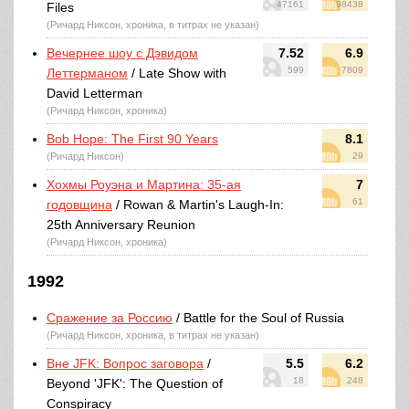
47161
98438
Files
(Ричард Никсон, хроника, в титрах не указан)
Вечернее шоу с Дэвидом
7.52
6.9
599
7809
Леттерманом
/ Late Show with
David Letterman
(Ричард Никсон, хроника)
Bob Hope: The First 90 Years
8.1
(Ричард Никсон)
29
Хохмы Роуэна и Мартина: 35-ая
7
61
годовщина
/ Rowan & Martin's Laugh-In:
25th Anniversary Reunion
(Ричард Никсон, хроника)
1992
Сражение за Россию
/ Battle for the Soul of Russia
(Ричард Никсон, хроника, в титрах не указан)
Вне JFK: Вопрос заговора
/
5.5
6.2
18
248
Beyond 'JFK': The Question of
Conspiracy