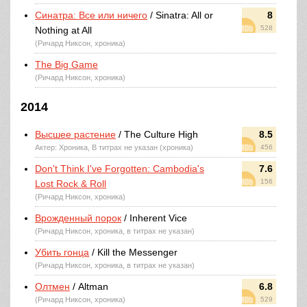
Синатра: Все или ничего
/ Sinatra: All or
8
528
Nothing at All
(Ричард Никсон, хроника)
The Big Game
(Ричард Никсон, хроника)
2014
Высшее растение
/ The Culture High
8.5
Актер: Хроника, В титрах не указан (хроника)
456
Don't Think I've Forgotten: Cambodia's
7.6
156
Lost Rock & Roll
(Ричард Никсон, хроника)
Врожденный порок
/ Inherent Vice
(Ричард Никсон, хроника, в титрах не указан)
Убить гонца
/ Kill the Messenger
(Ричард Никсон, хроника, в титрах не указан)
Олтмен
/ Altman
6.8
(Ричард Никсон, хроника)
529