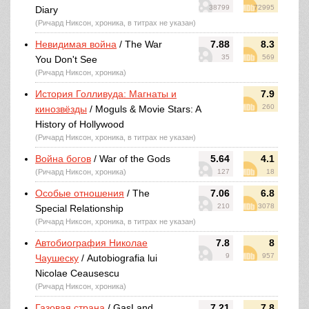
38799
72995
Diary
(Ричард Никсон, хроника, в титрах не указан)
Невидимая война
/ The War
7.88
8.3
35
569
You Don't See
(Ричард Никсон, хроника)
История Голливуда: Магнаты и
7.9
260
кинозвёзды
/ Moguls & Movie Stars: A
History of Hollywood
(Ричард Никсон, хроника, в титрах не указан)
Война богов
/ War of the Gods
5.64
4.1
(Ричард Никсон, хроника)
127
18
Особые отношения
/ The
7.06
6.8
210
3078
Special Relationship
(Ричард Никсон, хроника, в титрах не указан)
Автобиография Николае
7.8
8
9
957
Чаушеску
/ Autobiografia lui
Nicolae Ceausescu
(Ричард Никсон, хроника)
Газовая страна
/ GasLand
7.21
7.8