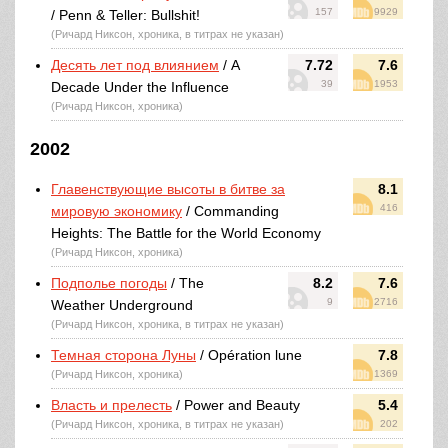
157
9929
/ Penn & Teller: Bullshit!
(Ричард Никсон, хроника, в титрах не указан)
Десять лет под влиянием
/ A
7.72
7.6
39
1953
Decade Under the Influence
(Ричард Никсон, хроника)
2002
Главенствующие высоты в битве за
8.1
416
мировую экономику
/ Commanding
Heights: The Battle for the World Economy
(Ричард Никсон, хроника)
Подполье погоды
/ The
8.2
7.6
9
2716
Weather Underground
(Ричард Никсон, хроника, в титрах не указан)
Темная сторона Луны
/ Opération lune
7.8
(Ричард Никсон, хроника)
1369
Власть и прелесть
/ Power and Beauty
5.4
(Ричард Никсон, хроника, в титрах не указан)
202