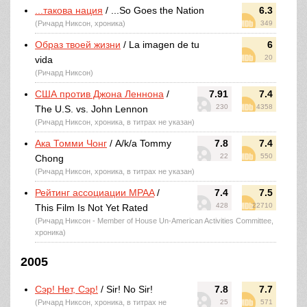
...такова нация
/ ...So Goes the Nation
6.3
(Ричард Никсон, хроника)
349
Образ твоей жизни
/ La imagen de tu
6
20
vida
(Ричард Никсон)
США против Джона Леннона
/
7.91
7.4
230
4358
The U.S. vs. John Lennon
(Ричард Никсон, хроника, в титрах не указан)
Ака Томми Чонг
/ A/k/a Tommy
7.8
7.4
22
550
Chong
(Ричард Никсон, хроника, в титрах не указан)
Рейтинг ассоциации MPAA
/
7.4
7.5
428
22710
This Film Is Not Yet Rated
(Ричард Никсон - Member of House Un-American Activities Committee,
хроника)
2005
Сэр! Нет, Сэр!
/ Sir! No Sir!
7.8
7.7
(Ричард Никсон, хроника, в титрах не
25
571