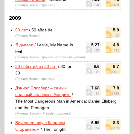
(Ричард Никсон, хроника)
134
8439
2009
50 лет
/ 50 años de
5.9
(Ричард Никсон)
12
Я дьявол
/ Leslie, My Name Is
5.27
4.8
157
622
Evil
(Ричард Никсон, хроника, в титрах не указан)
30 событий за 30 лет
/ 30 for
6.6
8.7
28
1491
30
(Ричард Никсон, хроника)
Дэниэл Эллсберг – самый
7.68
7.8
89
1839
опасный человек в Америке
/
The Most Dangerous Man in America: Daniel Ellsberg
and the Pentagon...
(Ричард Никсон - President, хроника)
Вечернее шоу с Конаном
6.95
8.3
159
4453
О'Брайеном
/ The Tonight