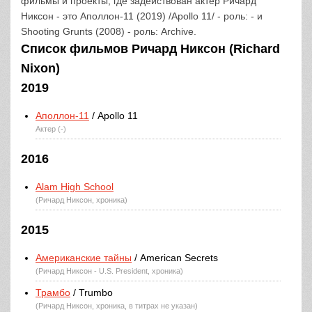
фильмы и проекты, где задействован актер Ричард
Никсон - это Аполлон-11 (2019) /Apollo 11/ - роль: - и
Shooting Grunts (2008) - роль: Archive.
Список фильмов Ричард Никсон (Richard
Nixon)
2019
Аполлон-11
/ Apollo 11
Актер (-)
2016
Alam High School
(Ричард Никсон, хроника)
2015
Американские тайны
/ American Secrets
(Ричард Никсон - U.S. President, хроника)
Трамбо
/ Trumbo
(Ричард Никсон, хроника, в титрах не указан)