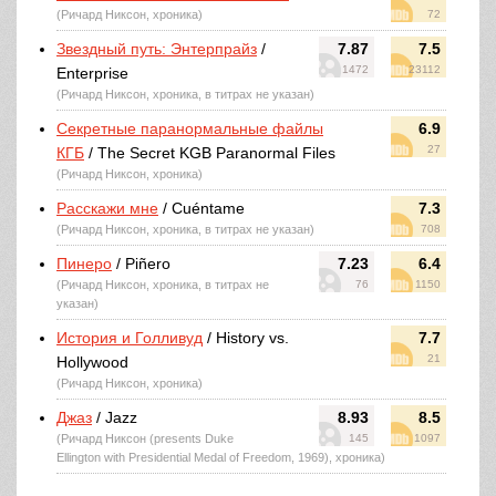
(Ричард Никсон, хроника)
72
Звездный путь: Энтерпрайз
/
7.87
7.5
1472
23112
Enterprise
(Ричард Никсон, хроника, в титрах не указан)
Секретные паранормальные файлы
6.9
27
КГБ
/ The Secret KGB Paranormal Files
(Ричард Никсон, хроника)
Расскажи мне
/ Cuéntame
7.3
(Ричард Никсон, хроника, в титрах не указан)
708
Пинеро
/ Piñero
7.23
6.4
(Ричард Никсон, хроника, в титрах не
76
1150
указан)
История и Голливуд
/ History vs.
7.7
21
Hollywood
(Ричард Никсон, хроника)
Джаз
/ Jazz
8.93
8.5
(Ричард Никсон (presents Duke
145
1097
Ellington with Presidential Medal of Freedom, 1969), хроника)