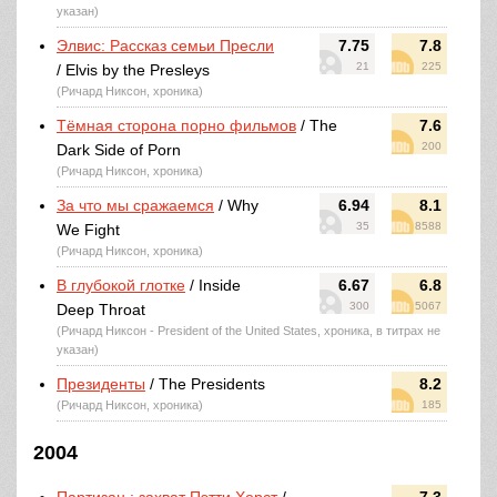
указан)
Элвис: Рассказ семьи Пресли
7.75
7.8
21
225
/ Elvis by the Presleys
(Ричард Никсон, хроника)
Тёмная сторона порно фильмов
/ The
7.6
200
Dark Side of Porn
(Ричард Никсон, хроника)
За что мы сражаемся
/ Why
6.94
8.1
35
8588
We Fight
(Ричард Никсон, хроника)
В глубокой глотке
/ Inside
6.67
6.8
300
5067
Deep Throat
(Ричард Никсон - President of the United States, хроника, в титрах не
указан)
Президенты
/ The Presidents
8.2
(Ричард Никсон, хроника)
185
2004