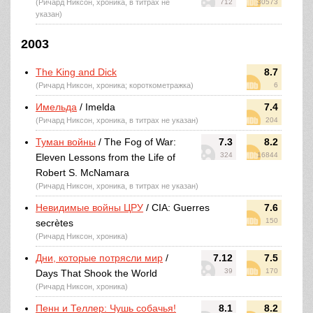
(Ричард Никсон, хроника, в титрах не
712
30573
указан)
2003
The King and Dick
8.7
(Ричард Никсон, хроника; короткометражка)
6
Имельда
/ Imelda
7.4
(Ричард Никсон, хроника, в титрах не указан)
204
Туман войны
/ The Fog of War:
7.3
8.2
324
16844
Eleven Lessons from the Life of
Robert S. McNamara
(Ричард Никсон, хроника, в титрах не указан)
Невидимые войны ЦРУ
/ CIA: Guerres
7.6
150
secrètes
(Ричард Никсон, хроника)
Дни, которые потрясли мир
/
7.12
7.5
39
170
Days That Shook the World
(Ричард Никсон, хроника)
Пенн и Теллер: Чушь собачья!
8.1
8.2