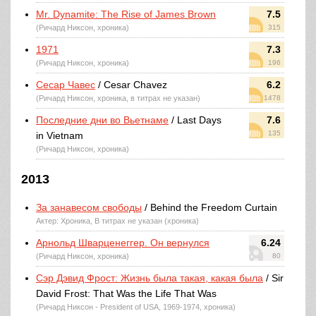
Mr. Dynamite: The Rise of James Brown
7.5
(Ричард Никсон, хроника)
315
1971
7.3
(Ричард Никсон, хроника)
196
Сесар Чавес
/ Cesar Chavez
6.2
(Ричард Никсон, хроника, в титрах не указан)
1478
Последние дни во Вьетнаме
/ Last Days
7.6
135
in Vietnam
(Ричард Никсон, хроника)
2013
За занавесом свободы
/ Behind the Freedom Curtain
Актер: Хроника, В титрах не указан (хроника)
Арнольд Шварценеггер. Он вернулся
6.24
(Ричард Никсон, хроника)
80
Сэр Дэвид Фрост: Жизнь была такая, какая была
/ Sir
David Frost: That Was the Life That Was
(Ричард Никсон - President of USA, 1969-1974, хроника)