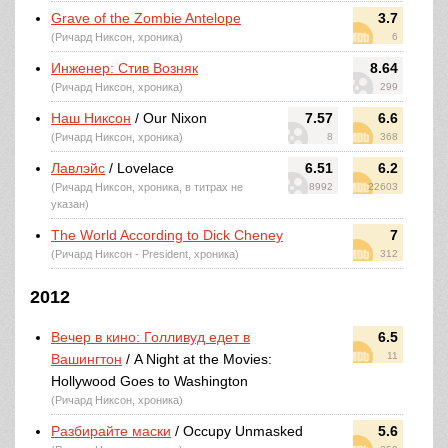
Grave of the Zombie Antelope
3.7
(Ричард Никсон, хроника)
6
Инженер: Стив Возняк
8.64
(Ричард Никсон, хроника)
299
Наш Никсон
/ Our Nixon
7.57
6.6
(Ричард Никсон, хроника)
8
368
Лавлэйс
/ Lovelace
6.51
6.2
(Ричард Никсон, хроника, в титрах не
8992
22603
указан)
The World According to Dick Cheney
7
(Ричард Никсон - President, хроника)
312
2012
Вечер в кино: Голливуд едет в
6.5
11
Вашингтон
/ A Night at the Movies:
Hollywood Goes to Washington
(Ричард Никсон, хроника)
Разбирайте маски
/ Occupy Unmasked
5.6