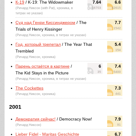
К-19
/ K-19: The Widowmaker
7.64
6.6
(Ричард Никсон (with Pat), хроника, в
16703
42615
титрах не указан)
Суд над Генри Киссинджером
/ The
7.7
1542
Trials of Henry Kissinger
(Ричард Никсон, хроника, в титрах не указан)
Год, который трепетал
/ The Year That
5.4
154
Trembled
(Ричард Никсон, хроника)
Парень остаётся в картине
/
6
7.4
35
5400
The Kid Stays in the Picture
(Ричард Никсон, хроника, в титрах не указан)
The Cockettes
7.3
(Ричард Никсон, хроника)
441
2001
Демократия сейчас!
/ Democracy Now!
7.9
(Ричард Никсон)
91
Lieber Fidel - Maritas Geschichte
6.7