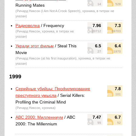
14
528
Running Mates
(Ричард Никсон (I Am Not A Crook Speech), хроника, в титрах не
указан)
Радиоволна
/ Frequency
7.96
7.3
(Ричард Никсон, хроника, в титрах не
20712
69703
указан)
Укради этот фильм
/ Steal This
6.5
6.4
27
1970
Movie
(Ричард Никсон (at his first inauguration), хроника, в титрах не
указан)
1999
Серийные убийцы: Профилирование
7.8
101
преступного умысла
/ Serial Killers:
Profiling the Criminal Mind
(Ричард Никсон, хроника)
ABC 2000: Милленниум
/ ABC
7.47
6.7
55
52
2000: The Millennium