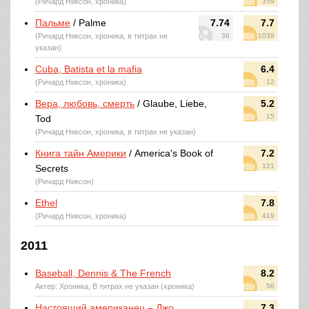
(Ричард Никсон, хроника)
359
Пальме
/ Palme
7.74
7.7
(Ричард Никсон, хроника, в титрах не
36
1039
указан)
Cuba, Batista et la mafia
6.4
(Ричард Никсон, хроника)
12
Вера, любовь, смерть
/ Glaube, Liebe,
5.2
15
Tod
(Ричард Никсон, хроника, в титрах не указан)
Книга тайн Америки
/ America's Book of
7.2
121
Secrets
(Ричард Никсон)
Ethel
7.8
(Ричард Никсон, хроника)
419
2011
Baseball, Dennis & The French
8.2
Актер: Хроника, В титрах не указан (хроника)
56
Настоящий американец – Джо
7.3