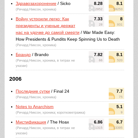
Здравозахоронение
/ Sicko
8.28
8.1
(Ричард Никсон, хроника)
2952
59253
Войну устроили легко: Как
7.33
8
28
931
президенты и ученые держат
нас на удочке до самой смерти
/ War Made Easy:
How Presidents & Pundits Keep Spinning Us to Death
(Ричард Никсон, хроника)
Брандо
/ Brando
7.82
8.1
(Ричард Никсон, хроника, в титрах не
66
520
указан)
2006
Последние сутки
/ Final 24
7.7
(Ричард Никсон, хроника)
75
Notes to Anarchism
5.1
(Ричард Никсон, хроника; короткометражка)
9
Мистификация
/ The Hoax
6.86
6.7
(Ричард Никсон, хроника, в титрах не
1315
13395
указан)