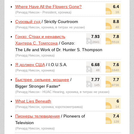
Where Have All the Flowers Gone?
6.4
(Ричард Никсон - President, хроника)
16
Суровый суд
/ Strictly Courtroom
8.8
(Ричард Никсон, хроника, в титрах не указан)
40
Гонзо: Страх и ненависть
7.93
7.8
2641
5518
Хантера С. Томпсона
/ Gonzo:
The Life and Work of Dr. Hunter S. Thompson
(Ричард Никсон, хроника)
Я должен США
/ I.O.U.S.A.
6.68
7.6
(Ричард Никсон, хроника)
48
1640
Быстрее, сильнее, мощнее
/
7.77
7.7
145
9736
Bigger Stronger Faster*
(Ричард Никсон - HUAC Hearing, хроника, в титрах не указан)
What Lies Beneath
6
(Ричард Никсон, хроника; короткометражка)
14
Пионеры телевидения
/ Pioneers of
7.4
128
Television
(Ричард Никсон, хроника)