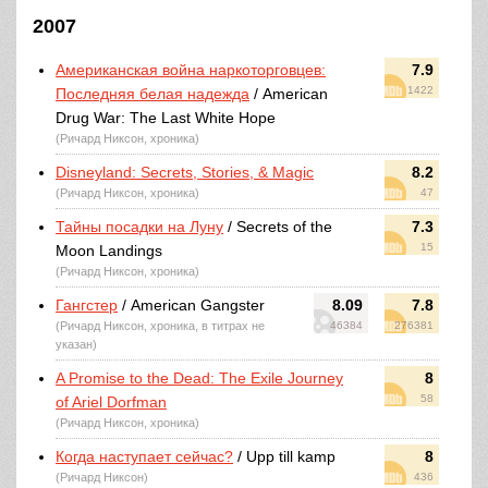
2007
Американская война наркоторговцев:
7.9
1422
Последняя белая надежда
/ American
Drug War: The Last White Hope
(Ричард Никсон, хроника)
Disneyland: Secrets, Stories, & Magic
8.2
(Ричард Никсон, хроника)
47
Тайны посадки на Луну
/ Secrets of the
7.3
15
Moon Landings
(Ричард Никсон, хроника)
Гангстер
/ American Gangster
8.09
7.8
(Ричард Никсон, хроника, в титрах не
46384
276381
указан)
A Promise to the Dead: The Exile Journey
8
58
of Ariel Dorfman
(Ричард Никсон, хроника)
Когда наступает сейчас?
/ Upp till kamp
8
(Ричард Никсон)
436