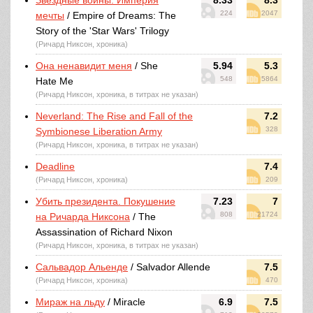
Звездные войны: Империя
8.33
8.3
224
2047
мечты
/ Empire of Dreams: The
Story of the 'Star Wars' Trilogy
(Ричард Никсон, хроника)
Она ненавидит меня
/ She
5.94
5.3
548
5864
Hate Me
(Ричард Никсон, хроника, в титрах не указан)
Neverland: The Rise and Fall of the
7.2
328
Symbionese Liberation Army
(Ричард Никсон, хроника, в титрах не указан)
Deadline
7.4
(Ричард Никсон, хроника)
209
Убить президента. Покушение
7.23
7
808
21724
на Ричарда Никсона
/ The
Assassination of Richard Nixon
(Ричард Никсон, хроника, в титрах не указан)
Сальвадор Альенде
/ Salvador Allende
7.5
(Ричард Никсон, хроника)
470
Мираж на льду
/ Miracle
6.9
7.5