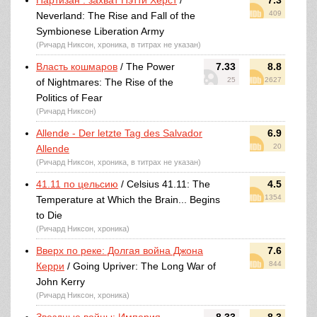
Партизан : захват Пэтти Херст
/
7.3
409
Neverland: The Rise and Fall of the
Symbionese Liberation Army
(Ричард Никсон, хроника, в титрах не указан)
Власть кошмаров
/ The Power
7.33
8.8
25
2627
of Nightmares: The Rise of the
Politics of Fear
(Ричард Никсон)
Allende - Der letzte Tag des Salvador
6.9
20
Allende
(Ричард Никсон, хроника, в титрах не указан)
41.11 по цельсию
/ Celsius 41.11: The
4.5
1354
Temperature at Which the Brain... Begins
to Die
(Ричард Никсон, хроника)
Вверх по реке: Долгая война Джона
7.6
844
Керри
/ Going Upriver: The Long War of
John Kerry
(Ричард Никсон, хроника)