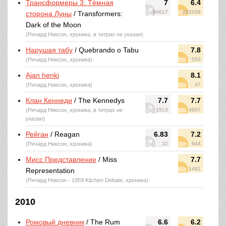
Трансформеры 3: Тёмная
7
6.4
84617
262036
сторона Луны
/ Transformers:
Dark of the Moon
(Ричард Никсон, хроника, в титрах не указан)
Нарушая табу
/ Quebrando o Tabu
7.8
(Ричард Никсон, хроника)
553
Ajan henki
8.1
(Ричард Никсон, хроника)
47
Клан Кеннеди
/ The Kennedys
7.7
7.7
(Ричард Никсон, хроника, в титрах не
1513
4907
указан)
Рейган
/ Reagan
6.83
7.2
(Ричард Никсон, хроника)
32
644
Мисс Представление
/ Miss
7.7
1491
Representation
(Ричард Никсон - 1959 Kitchen Debate, хроника)
2010
Ромовый дневник
/ The Rum
6.6
6.2