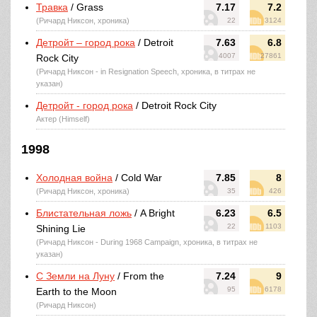
Травка
/ Grass
7.17
7.2
(Ричард Никсон, хроника)
22
3124
Детройт – город рока
/ Detroit
7.63
6.8
4007
27861
Rock City
(Ричард Никсон - in Resignation Speech, хроника, в титрах не
указан)
Детройт - город рока
/ Detroit Rock City
Актер (Himself)
1998
Холодная война
/ Cold War
7.85
8
(Ричард Никсон, хроника)
35
426
Блистательная ложь
/ A Bright
6.23
6.5
22
1103
Shining Lie
(Ричард Никсон - During 1968 Campaign, хроника, в титрах не
указан)
С Земли на Луну
/ From the
7.24
9
95
6178
Earth to the Moon
(Ричард Никсон)