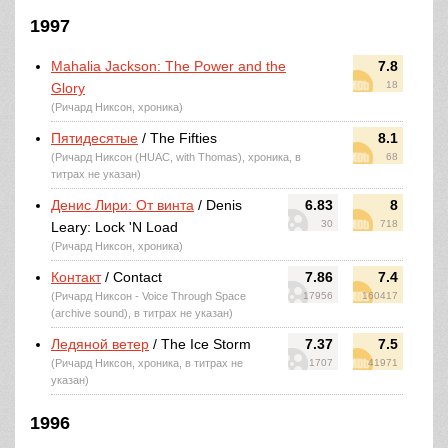
1997
Mahalia Jackson: The Power and the
7.8
18
Glory
(Ричард Никсон, хроника)
Пятидесятые
/ The Fifties
8.1
(Ричард Никсон (HUAC, with Thomas), хроника, в
68
титрах не указан)
Денис Лири: От винта
/ Denis
6.83
8
30
718
Leary: Lock 'N Load
(Ричард Никсон, хроника)
Контакт
/ Contact
7.86
7.4
(Ричард Никсон - Voice Through Space
17956
160417
(archive sound), в титрах не указан)
Ледяной ветер
/ The Ice Storm
7.37
7.5
(Ричард Никсон, хроника, в титрах не
1707
41971
указан)
1996