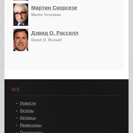
Мартин Скорсезе
Martin Scorsese
Дэвид О. Расселл
David O. Russell
ВСЕ
Новости
Актеры
Актрисы
Режиссеры
Продюсеры