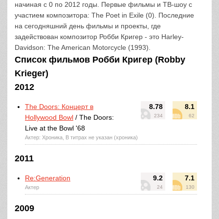
начиная с 0 по 2012 годы. Первые фильмы и ТВ-шоу с
участием композитора: The Poet in Exile (0). Последние
на сегодняшний день фильмы и проекты, где
задействован композитор Робби Кригер - это Harley-
Davidson: The American Motorcycle (1993).
Список фильмов Робби Кригер (Robby
Krieger)
2012
The Doors: Концерт в
8.78
8.1
234
62
Hollywood Bowl
/ The Doors:
Live at the Bowl '68
Актер: Хроника, В титрах не указан (хроника)
2011
Re:Generation
9.2
7.1
Актер
24
130
2009