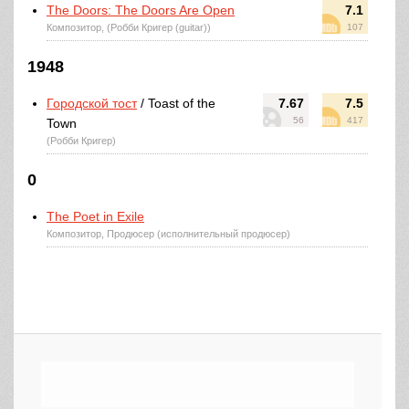
The Doors: The Doors Are Open
7.1
Композитор, (Робби Кригер (guitar))
107
1948
Городской тост
/ Toast of the
7.67
7.5
56
417
Town
(Робби Кригер)
0
The Poet in Exile
Композитор, Продюсер (исполнительный продюсер)