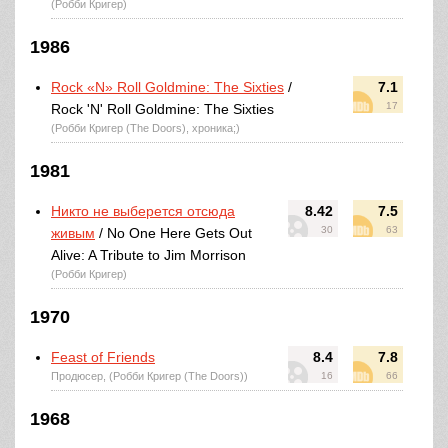
(Робби Кригер)
1986
Rock «N» Roll Goldmine: The Sixties
/
7.1
17
Rock 'N' Roll Goldmine: The Sixties
(Робби Кригер (The Doors), хроника;)
1981
Никто не выберется отсюда
8.42
7.5
30
63
живым
/ No One Here Gets Out
Alive: A Tribute to Jim Morrison
(Робби Кригер)
1970
Feast of Friends
8.4
7.8
Продюсер, (Робби Кригер (The Doors))
16
66
1968