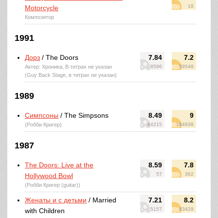
18
Motorcycle
Композитор
1991
Дорз
/ The Doors
7.84
7.2
Актер: Хроника, В титрах не указан
8596
59548
(Guy Back Stage, в титрах не указан)
1989
Симпсоны
/ The Simpsons
8.49
9
(Робби Кригер)
64215
184938
1987
The Doors: Live at the
8.59
7.8
57
362
Hollywood Bowl
(Робби Кригер (guitar))
Женаты и с детьми
/ Married
7.21
8.2
5157
63429
with Children