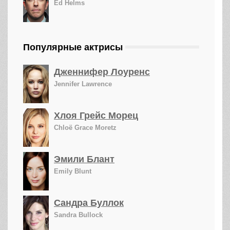
Ed Helms
Популярные актрисы
Дженнифер Лоуренс
Jennifer Lawrence
Хлоя Грейс Морец
Chloë Grace Moretz
Эмили Блант
Emily Blunt
Сандра Буллок
Sandra Bullock