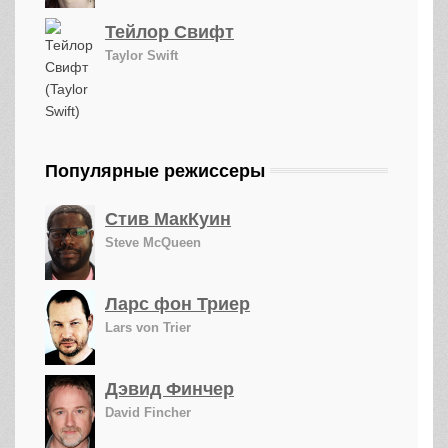
Тейлор Свифт
Taylor Swift
Популярные режиссеры
Стив МакКуин
Steve McQueen
Ларс фон Триер
Lars von Trier
Дэвид Финчер
David Fincher