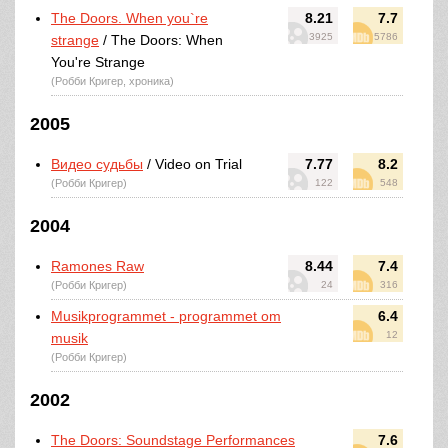
The Doors. When you`re
8.21
7.7
3925
5786
strange
/ The Doors: When
You're Strange
(Робби Кригер, хроника)
2005
Видео судьбы
/ Video on Trial
7.77
8.2
(Робби Кригер)
122
548
2004
Ramones Raw
8.44
7.4
(Робби Кригер)
24
316
Musikprogrammet - programmet om
6.4
12
musik
(Робби Кригер)
2002
The Doors: Soundstage Performances
7.6