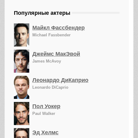
Популярные актеры
Майкл Фассбендер
Michael Fassbender
Джеймс МакЭвой
James McAvoy
Леонардо ДиКаприо
Leonardo DiCaprio
Пол Уокер
Paul Walker
Эд Хелмс