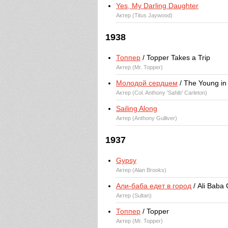
Yes, My Darling Daughter
Актер (Titus Jaywood)
1938
Топпер
/ Topper Takes a Trip
Актер (Mr. Topper)
Молодой сердцем
/ The Young in
Актер (Col. Anthony 'Sahib' Carleton)
Sailing Along
Актер (Anthony Gulliver)
1937
Gypsy
Актер (Alan Brooks)
Али-баба едет в город
/ Ali Baba
Актер (Sultan)
Топпер
/ Topper
Актер (Mr. Topper)