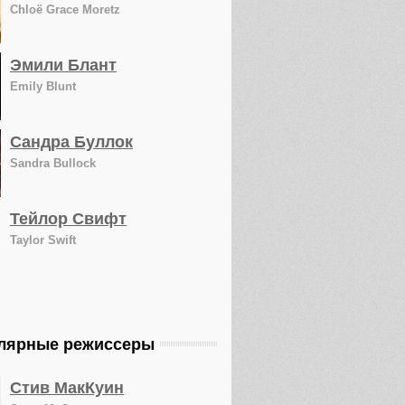
Chloë Grace Moretz
Эмили Блант
Emily Blunt
Сандра Буллок
Sandra Bullock
Тейлор Свифт
Taylor Swift
лярные режиссеры
Стив МакКуин