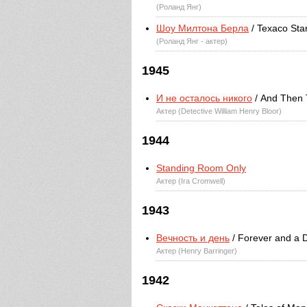
(Роланд Янг)
Шоу Милтона Берла
/ Texaco Sta
(Роланд Янг - актер)
1945
И не осталось никого
/ And Then
Актер (Detective William Henry Bloor)
1944
Standing Room Only
Актер (Ira Cromwell)
1943
Вечность и день
/ Forever and a 
Актер (Henry Barringer)
1942