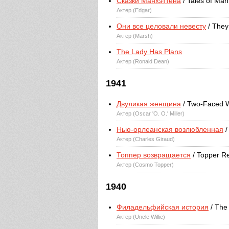
Сказки Манхэттена
/ Tales of Man
Актер (Edgar)
Они все целовали невесту
/ They 
Актер (Marsh)
The Lady Has Plans
Актер (Ronald Dean)
1941
Двуликая женщина
/ Two-Faced
Актер (Oscar 'O. O.' Miller)
Нью-орлеанская возлюбленная
/
Актер (Charles Giraud)
Топпер возвращается
/ Topper R
Актер (Cosmo Topper)
1940
Филадельфийская история
/ The 
Актер (Uncle Willie)