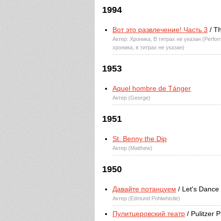
1994
Вот это развлечение! Часть 3
/ Th
Актер: Хроника, В титрах не указан (Perfor
хроника, в титрах не указан)
1953
Aquel hombre de Tánger
Актер (George)
1951
St. Benny the Dip
Актер (Matthew)
1950
Давайте потанцуем
/ Let's Dance
Актер (Edmund Pohlwhistle)
Пулитцеровский театр
/ Pulitzer 