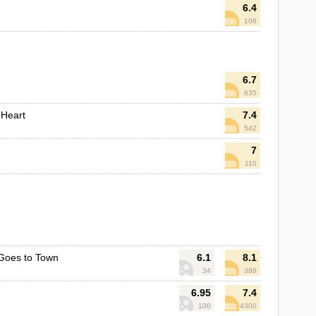
6.4
108
6.7
635
 Heart
7.4
542
7
110
 Goes to Town
6.1
8.1
34
386
6.95
7.4
100
4300