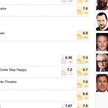
21
19
atre
7.6
66
ver
6.8
285
6.36
7.4
36
129
Gotta Stay Happy
7.2
6.7
7
406
ele-Theatre
7.6
25
6.9
27
n
7.67
7.5