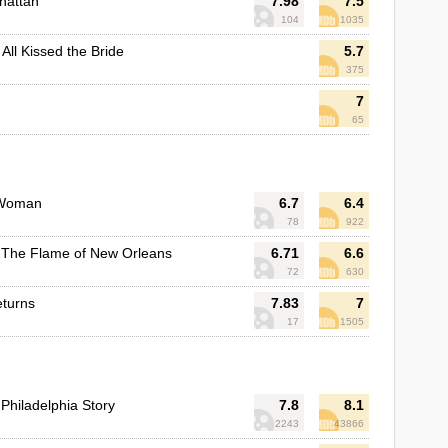
hattan
7.98
7.5
104
1035
All Kissed the Bride
5.7
375
7
65
 Woman
6.7
6.4
78
922
 The Flame of New Orleans
6.71
6.6
72
630
eturns
7.83
7
17
1505
Philadelphia Story
7.8
8.1
2243
43866