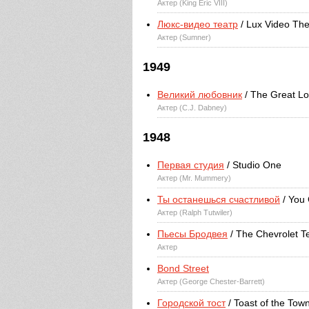
Актер (King Eric VIII)
Люкс-видео театр
/ Lux Video The
Актер (Sumner)
1949
Великий любовник
/ The Great Lo
Актер (C.J. Dabney)
1948
Первая студия
/ Studio One
Актер (Mr. Mummery)
Ты останешься счастливой
/ You 
Актер (Ralph Tutwiler)
Пьесы Бродвея
/ The Chevrolet T
Актер
Bond Street
Актер (George Chester-Barrett)
Городской тост
/ Toast of the Tow