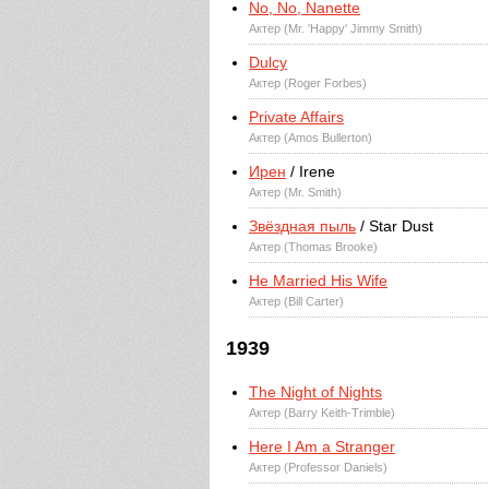
No, No, Nanette
Актер (Mr. 'Happy' Jimmy Smith)
Dulcy
Актер (Roger Forbes)
Private Affairs
Актер (Amos Bullerton)
Ирен
/ Irene
Актер (Mr. Smith)
Звёздная пыль
/ Star Dust
Актер (Thomas Brooke)
He Married His Wife
Актер (Bill Carter)
1939
The Night of Nights
Актер (Barry Keith-Trimble)
Here I Am a Stranger
Актер (Professor Daniels)