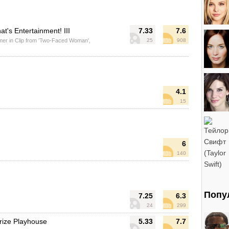
at's Entertainment! III
7.33
7.6
mer in Clip from 'Two-Faced Woman',
25
908
4.1
15
6
140
Попу
7.25
6.3
24
299
Prize Playhouse
5.33
7.7