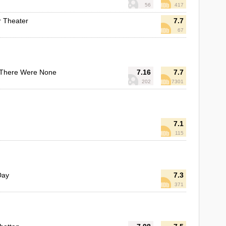
56
417
r Theater
7.7
67
 There Were None
7.16
7.7
202
7301
7.1
115
Day
7.3
371