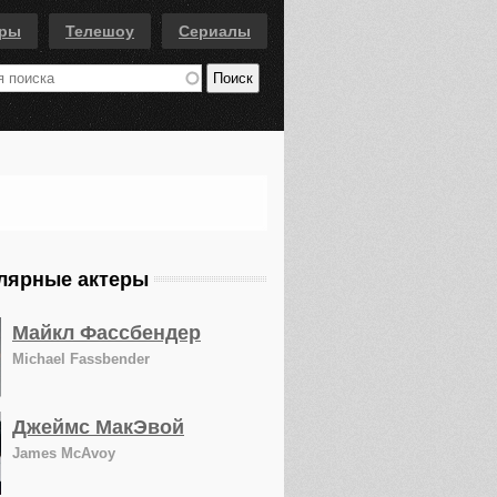
еры
Телешоу
Сериалы
лярные актеры
Майкл Фассбендер
Michael Fassbender
Джеймс МакЭвой
James McAvoy