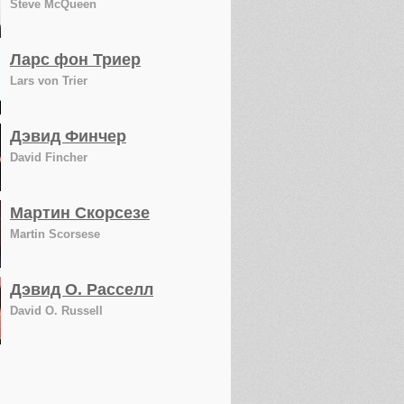
Steve McQueen
Ларс фон Триер
Lars von Trier
Дэвид Финчер
David Fincher
Мартин Скорсезе
Martin Scorsese
Дэвид О. Расселл
David O. Russell