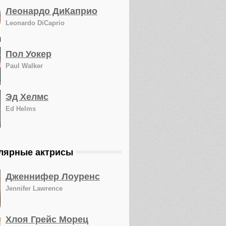
Леонардо ДиКаприо
Leonardo DiCaprio
Пол Уокер
Paul Walker
Эд Хелмс
Ed Helms
лярные актрисы
Дженнифер Лоуренс
Jennifer Lawrence
Хлоя Грейс Морец