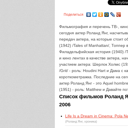
Поделиться
Фильмография и перечень ТВ-, кино
сегодня актер Роланд Янг, насчиты
передач актера, на которые стоит 
(1942) /Tales of Manhattan/, Топпер
Филадельфийская история (1940) /Th
и кино лентах в качестве актера, н
участием актера: Шерлок Холмс (1922
/Grit/ - роль: Houdini Hart и Дама с 
короткометражка. Последние на сег
актер Роланд Янг - это Aquel hombre
(1951) - роль: Matthew и Давайте по
Список фильмов Роланд Ян
2006
Life Is a Dream in Cinema: Pola Ne
(Роланд Янг, хроника)