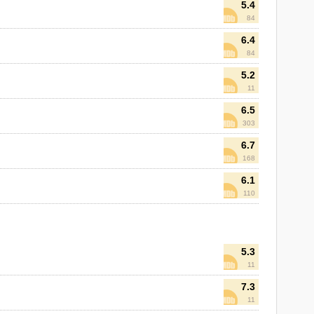
5.4
84
6.4
84
5.2
11
6.5
303
6.7
168
6.1
110
5.3
11
7.3
11