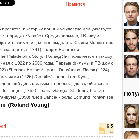
Нравится
 проектов, в которых принимал участие или участвует
вает порядка 75 работ. Среди фильмов, ТВ-шоу и
обратить внимание, можно выделить: Сказки Манхэттена
 возвращается (1941) /Topper Returns/ и
e Philadelphia Story/. Роланд Янг появляется в тв-шоу
ачиная с 1922 по 2006 годы. Первые фильмы и ТВ-шоу с
) /Sherlock Holmes/ - роль: Dr. Watson, Песок (1924)
камелиями (1926) /Camille/ - роль: Lord Kyne;
одняшний день фильмы и проекты, где задействован
 de Tánger (1953) - роль: George, St. Benny the Dip
Попу
танцуем (1950) /Let's Dance/ - роль: Edmund Pohlwhistle.
г (Roland Young)
gri
6.5
11