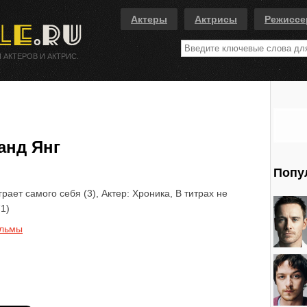
Актеры
Актрисы
Режисс
 АКТЕРОВ И АКТРИС.
анд Янг
Попу
рает самого себя (3), Актер: Хроника, В титрах не
71)
льмы